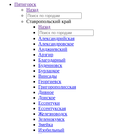
Пятигорск
Назад
Ставропольский край
Назад
Александрийская
Александровское
Анджиевский
Арзгир
Благодарный
Буденновск
Бурлацкое
Винсады
Георгиевск
Григорополисская
Дивное
Донское
Ессентуки
Ессентукская
Железноводск
Зеленокумск
Змейка
Изобильный