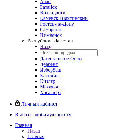
Азов
Батайск
Волгодонск
Каменск-Шахтинский
Ростов-на-Дону
Самарское
Цимлянск
Республика Дагестан
Назад
Дагестанские Огни
Дербент
Избербаш
Каспийск
Кизляр
Махачкала
Хасавюрт
Личный кабинет
Выбрать любимую аптеку
Главная
Назад
Главная