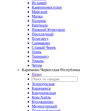
Исламей
Каменномостское
Майский
Малка
Нальчик
Нарткала
Нижний Куркужин
Прохладный
Псыгансу
Сармаково
Старый Черек
Терек
Тырныауз
Урвань
Чегем
Карачаево-Черкесская Республика
Назад
Зеленчукская
Карачаевск
Кардоникская
Кош-Хабль
Курджиново
Медногорский
Правокубанский