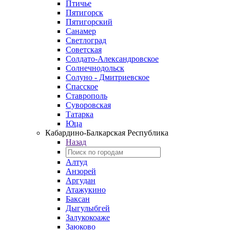
Птичье
Пятигорск
Пятигорский
Санамер
Светлоград
Советская
Солдато-Александровское
Солнечнодольск
Солуно - Дмитриевское
Спасское
Ставрополь
Суворовская
Татарка
Юца
Кабардино‑Балкарская Республика
Назад
Алтуд
Анзорей
Аргудан
Атажукино
Баксан
Дыгулыбгей
Залукокоаже
Заюково