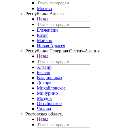
Москва
Республика Адыгея
Назад
Блечепсин
Козет
Майкоп
Новая Адыгея
Республика Северная Осетия-Алания
Назад
Алагир
Беслан
Владикавказ
Дигора
Михайловское
Мичурино
Моздок
Октябрьское
Чикола
Ростовская область
Назад