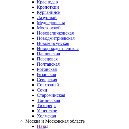
Краснодар
Кропоткин
Курганинск
Лазурный
Медведовская
Мостовской
Нововеличковская
Новодмитриевская
Новокорсунская
Новорождественская
Павловская
Передовая
Полтавская
Роговская
Рязанская
Северская
Совхозный
Сочи
Староминская
Тбилисская
Тихорецк
Успенское
Холмская
Москва и Московская область
Назад