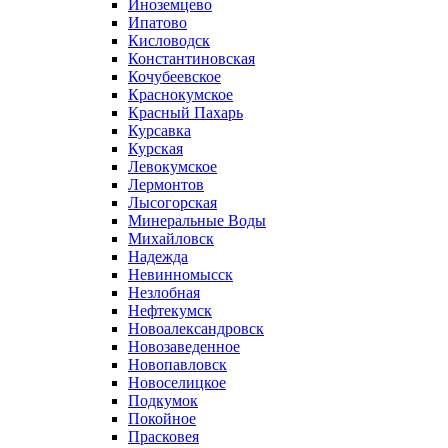
Иноземцево
Ипатово
Кисловодск
Константиновская
Кочубеевское
Краснокумское
Красный Пахарь
Курсавка
Курская
Левокумское
Лермонтов
Лысогорская
Минеральные Воды
Михайловск
Надежда
Невинномысск
Незлобная
Нефтекумск
Новоалександровск
Новозаведенное
Новопавловск
Новоселицкое
Подкумок
Покойное
Прасковея