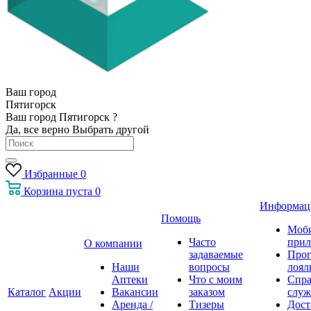
Ваш город
Пятигорск
Ваш город Пятигорск ?
Да, все верно
Выбрать другой
Избранные
0
Корзина
пуста
0
Информац
Помощь
Моб
Часто
прил
О компании
задаваемые
Про
Наши
вопросы
лоял
Аптеки
Что с моим
Спра
Каталог
Акции
Вакансии
заказом
служ
Аренда /
Тизеры
Дост