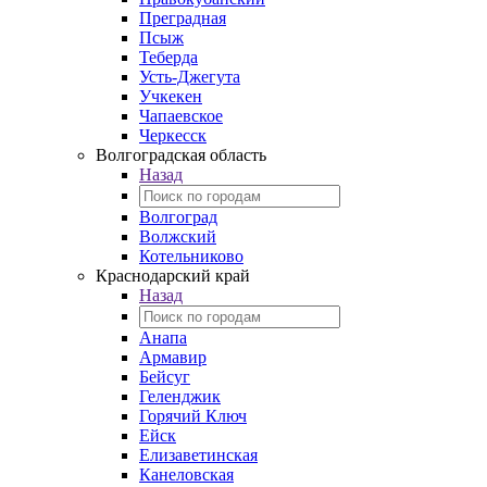
Преградная
Псыж
Теберда
Усть-Джегута
Учкекен
Чапаевское
Черкесск
Волгоградская область
Назад
Волгоград
Волжский
Котельниково
Краснодарский край
Назад
Анапа
Армавир
Бейсуг
Геленджик
Горячий Ключ
Ейск
Елизаветинская
Канеловская