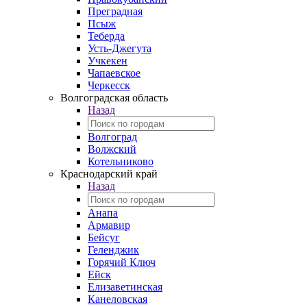
Преградная
Псыж
Теберда
Усть-Джегута
Учкекен
Чапаевское
Черкесск
Волгоградская область
Назад
Волгоград
Волжский
Котельниково
Краснодарский край
Назад
Анапа
Армавир
Бейсуг
Геленджик
Горячий Ключ
Ейск
Елизаветинская
Канеловская