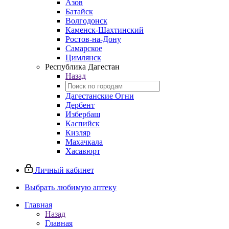
Азов
Батайск
Волгодонск
Каменск-Шахтинский
Ростов-на-Дону
Самарское
Цимлянск
Республика Дагестан
Назад
Дагестанские Огни
Дербент
Избербаш
Каспийск
Кизляр
Махачкала
Хасавюрт
Личный кабинет
Выбрать любимую аптеку
Главная
Назад
Главная