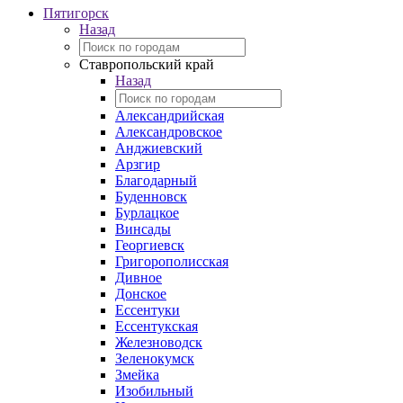
Пятигорск
Назад
Ставропольский край
Назад
Александрийская
Александровское
Анджиевский
Арзгир
Благодарный
Буденновск
Бурлацкое
Винсады
Георгиевск
Григорополисская
Дивное
Донское
Ессентуки
Ессентукская
Железноводск
Зеленокумск
Змейка
Изобильный