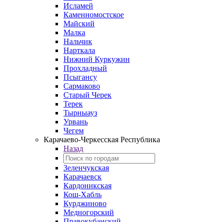
Исламей
Каменномостское
Майский
Малка
Нальчик
Нарткала
Нижний Куркужин
Прохладный
Псыгансу
Сармаково
Старый Черек
Терек
Тырныауз
Урвань
Чегем
Карачаево-Черкесская Республика
Назад
Зеленчукская
Карачаевск
Кардоникская
Кош-Хабль
Курджиново
Медногорский
Правокубанский