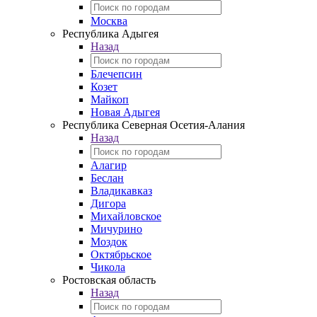
Москва
Республика Адыгея
Назад
Блечепсин
Козет
Майкоп
Новая Адыгея
Республика Северная Осетия-Алания
Назад
Алагир
Беслан
Владикавказ
Дигора
Михайловское
Мичурино
Моздок
Октябрьское
Чикола
Ростовская область
Назад