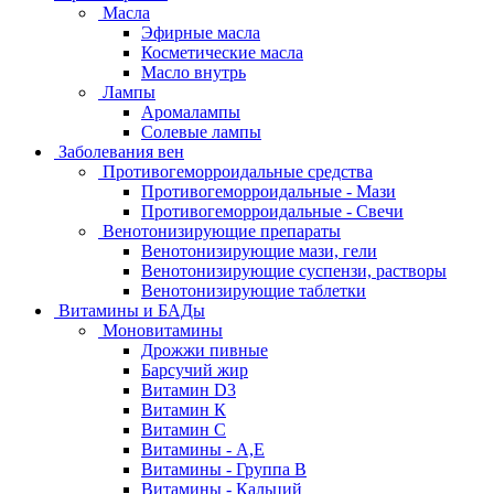
Масла
Эфирные масла
Косметические масла
Масло внутрь
Лампы
Аромалампы
Солевые лампы
Заболевания вен
Противогеморроидальные средства
Противогеморроидальные - Мази
Противогеморроидальные - Свечи
Венотонизирующие препараты
Венотонизирующие мази, гели
Венотонизирующие суспензи, растворы
Венотонизирующие таблетки
Витамины и БАДы
Моновитамины
Дрожжи пивные
Барсучий жир
Витамин D3
Витамин К
Витамин С
Витамины - А,Е
Витамины - Группа В
Витамины - Кальций