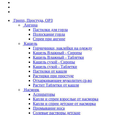
Грипп, Простуда, ОРЗ
Ангина
Пастилки для горла
Полоскание горла
Спреи при ангине
Кашель
Горчичники, наклейки на одежду
Кашель Влажный - Сиропы
Кашель Влажный - Таблетки
Кашель сухой - Сиропы
Кашель сухой - Таблетки
Пастилки от кашля
Растирки при простуде
Отхаркивающее муколитич ср-во
Растит Таблетки от кашля
Насморк
Аспираторы
Капли и спреи взрослые от насморка
Капли и спреи детские от насморка
Промывание носа
Солевые растворы детские