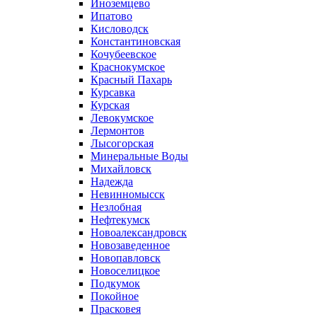
Иноземцево
Ипатово
Кисловодск
Константиновская
Кочубеевское
Краснокумское
Красный Пахарь
Курсавка
Курская
Левокумское
Лермонтов
Лысогорская
Минеральные Воды
Михайловск
Надежда
Невинномысск
Незлобная
Нефтекумск
Новоалександровск
Новозаведенное
Новопавловск
Новоселицкое
Подкумок
Покойное
Прасковея