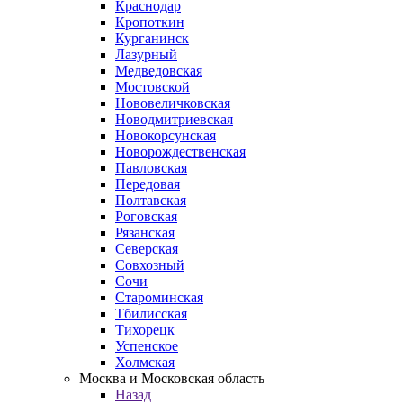
Краснодар
Кропоткин
Курганинск
Лазурный
Медведовская
Мостовской
Нововеличковская
Новодмитриевская
Новокорсунская
Новорождественская
Павловская
Передовая
Полтавская
Роговская
Рязанская
Северская
Совхозный
Сочи
Староминская
Тбилисская
Тихорецк
Успенское
Холмская
Москва и Московская область
Назад