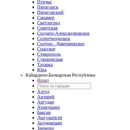
Птичье
Пятигорск
Пятигорский
Санамер
Светлоград
Советская
Солдато-Александровское
Солнечнодольск
Солуно - Дмитриевское
Спасское
Ставрополь
Суворовская
Татарка
Юца
Кабардино‑Балкарская Республика
Назад
Алтуд
Анзорей
Аргудан
Атажукино
Баксан
Дыгулыбгей
Залукокоаже
Заюково