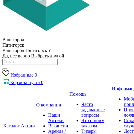
Ваш город
Пятигорск
Ваш город Пятигорск ?
Да, все верно
Выбрать другой
Избранные
0
Корзина
пуста
0
Информац
Помощь
Моб
Часто
прил
О компании
задаваемые
Про
Наши
вопросы
лоял
Аптеки
Что с моим
Спра
Каталог
Акции
Вакансии
заказом
служ
Аренда /
Тизеры
Дост