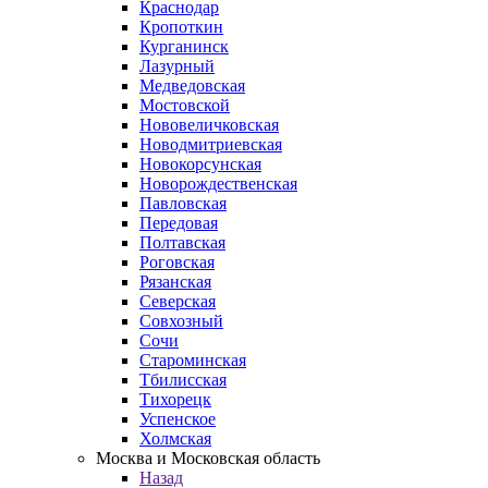
Краснодар
Кропоткин
Курганинск
Лазурный
Медведовская
Мостовской
Нововеличковская
Новодмитриевская
Новокорсунская
Новорождественская
Павловская
Передовая
Полтавская
Роговская
Рязанская
Северская
Совхозный
Сочи
Староминская
Тбилисская
Тихорецк
Успенское
Холмская
Москва и Московская область
Назад