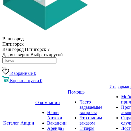
Ваш город
Пятигорск
Ваш город Пятигорск ?
Да, все верно
Выбрать другой
Избранные
0
Корзина
пуста
0
Информац
Помощь
Моб
Часто
прил
О компании
задаваемые
Про
Наши
вопросы
лоял
Аптеки
Что с моим
Спра
Каталог
Акции
Вакансии
заказом
служ
Аренда /
Тизеры
Дост