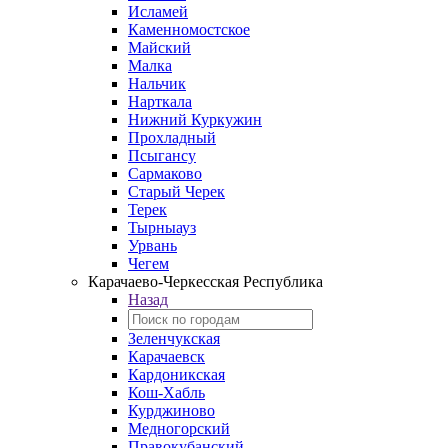
Исламей
Каменномостское
Майский
Малка
Нальчик
Нарткала
Нижний Куркужин
Прохладный
Псыгансу
Сармаково
Старый Черек
Терек
Тырныауз
Урвань
Чегем
Карачаево-Черкесская Республика
Назад
Зеленчукская
Карачаевск
Кардоникская
Кош-Хабль
Курджиново
Медногорский
Правокубанский