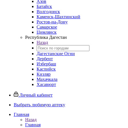
Азов
Батайск
Волгодонск
Каменск-Шахтинский
Ростов-на-Дону
Самарское
Цимлянск
Республика Дагестан
Назад
Дагестанские Огни
Дербент
Избербаш
Каспийск
Кизляр
Махачкала
Хасавюрт
Личный кабинет
Выбрать любимую аптеку
Главная
Назад
Главная