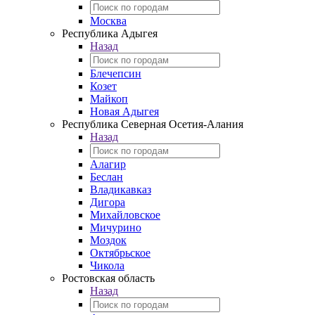
Москва
Республика Адыгея
Назад
Блечепсин
Козет
Майкоп
Новая Адыгея
Республика Северная Осетия-Алания
Назад
Алагир
Беслан
Владикавказ
Дигора
Михайловское
Мичурино
Моздок
Октябрьское
Чикола
Ростовская область
Назад