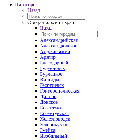
Пятигорск
Назад
Ставропольский край
Назад
Александрийская
Александровское
Анджиевский
Арзгир
Благодарный
Буденновск
Бурлацкое
Винсады
Георгиевск
Григорополисская
Дивное
Донское
Ессентуки
Ессентукская
Железноводск
Зеленокумск
Змейка
Изобильный