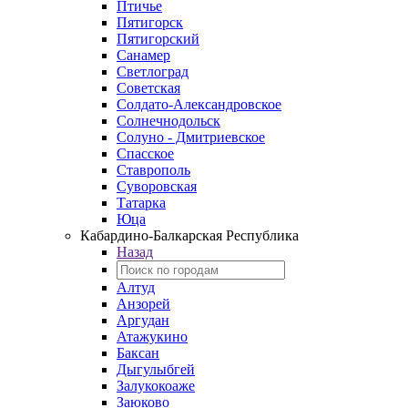
Птичье
Пятигорск
Пятигорский
Санамер
Светлоград
Советская
Солдато-Александровское
Солнечнодольск
Солуно - Дмитриевское
Спасское
Ставрополь
Суворовская
Татарка
Юца
Кабардино‑Балкарская Республика
Назад
Алтуд
Анзорей
Аргудан
Атажукино
Баксан
Дыгулыбгей
Залукокоаже
Заюково