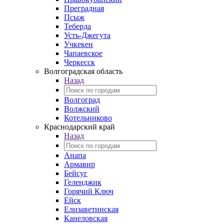
Преградная
Псыж
Теберда
Усть-Джегута
Учкекен
Чапаевское
Черкесск
Волгоградская область
Назад
Волгоград
Волжский
Котельниково
Краснодарский край
Назад
Анапа
Армавир
Бейсуг
Геленджик
Горячий Ключ
Ейск
Елизаветинская
Канеловская