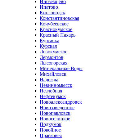
Иноземцево
Ипатово
Кисловодск
Константиновская
Кочубеевское
Краснокумское
Красный Пахарь
Курсавка
Курская
Левокумское
Лермонтов
Лысогорская
Минеральные Воды
Михайловск
Надежда
Невинномысск
Незлобная
Нефтекумск
Новоалександровск
Новозаведенное
Новопавловск
Новоселицкое
Подкумок
Покойное
Прасковея