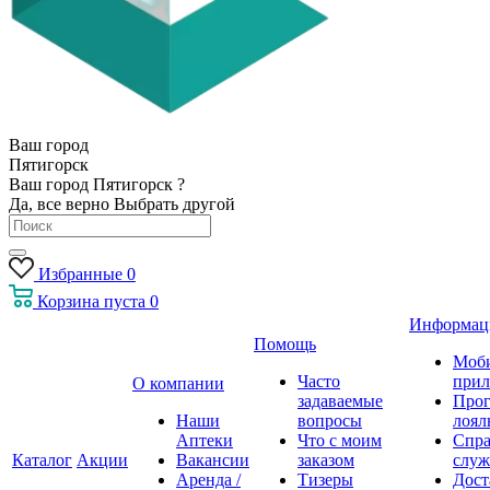
Ваш город
Пятигорск
Ваш город Пятигорск ?
Да, все верно
Выбрать другой
Избранные
0
Корзина
пуста
0
Информац
Помощь
Моб
Часто
прил
О компании
задаваемые
Про
Наши
вопросы
лоял
Аптеки
Что с моим
Спра
Каталог
Акции
Вакансии
заказом
служ
Аренда /
Тизеры
Дост