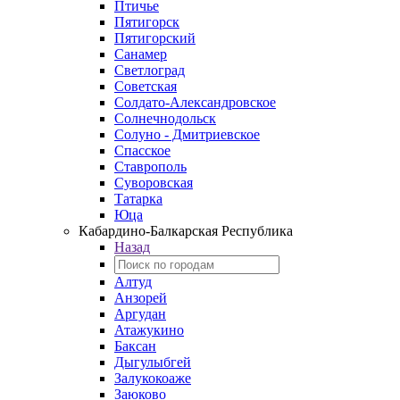
Птичье
Пятигорск
Пятигорский
Санамер
Светлоград
Советская
Солдато-Александровское
Солнечнодольск
Солуно - Дмитриевское
Спасское
Ставрополь
Суворовская
Татарка
Юца
Кабардино‑Балкарская Республика
Назад
Алтуд
Анзорей
Аргудан
Атажукино
Баксан
Дыгулыбгей
Залукокоаже
Заюково