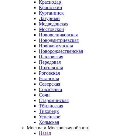
Краснодар
Кропоткин
Курганинск
Лазурный
Медведовская
Мостовской
Нововеличковская
Новодмитриевская
Новокорсунская
Новорождественская
Павловская
Передовая
Полтавская
Роговская
Рязанская
Северская
Совхозный
Сочи
Староминская
Тбилисская
Тихорецк
Успенское
Холмская
Москва и Московская область
Назад