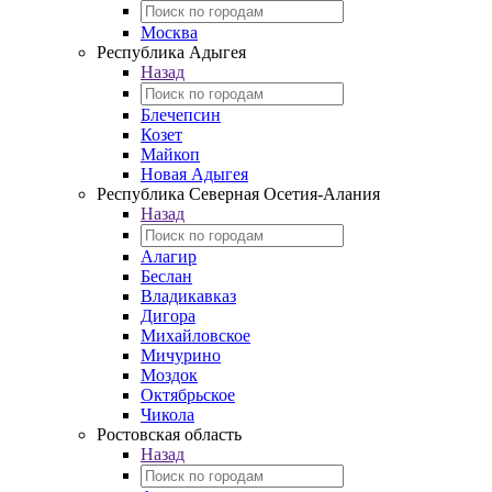
Москва
Республика Адыгея
Назад
Блечепсин
Козет
Майкоп
Новая Адыгея
Республика Северная Осетия-Алания
Назад
Алагир
Беслан
Владикавказ
Дигора
Михайловское
Мичурино
Моздок
Октябрьское
Чикола
Ростовская область
Назад