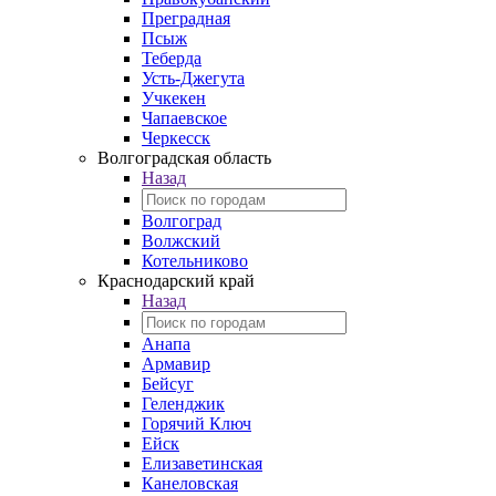
Преградная
Псыж
Теберда
Усть-Джегута
Учкекен
Чапаевское
Черкесск
Волгоградская область
Назад
Волгоград
Волжский
Котельниково
Краснодарский край
Назад
Анапа
Армавир
Бейсуг
Геленджик
Горячий Ключ
Ейск
Елизаветинская
Канеловская