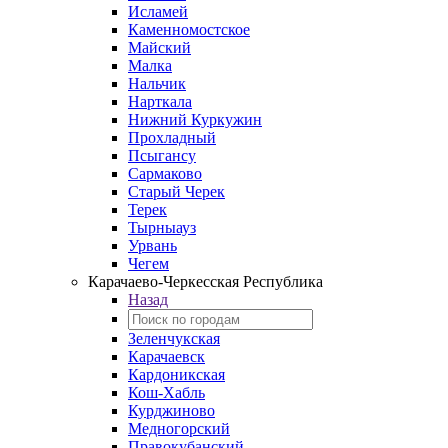
Исламей
Каменномостское
Майский
Малка
Нальчик
Нарткала
Нижний Куркужин
Прохладный
Псыгансу
Сармаково
Старый Черек
Терек
Тырныауз
Урвань
Чегем
Карачаево-Черкесская Республика
Назад
Зеленчукская
Карачаевск
Кардоникская
Кош-Хабль
Курджиново
Медногорский
Правокубанский