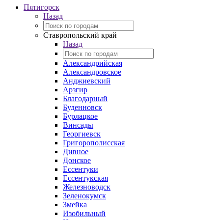
Пятигорск
Назад
Ставропольский край
Назад
Александрийская
Александровское
Анджиевский
Арзгир
Благодарный
Буденновск
Бурлацкое
Винсады
Георгиевск
Григорополисская
Дивное
Донское
Ессентуки
Ессентукская
Железноводск
Зеленокумск
Змейка
Изобильный