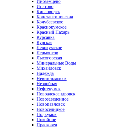
Иноземцево
Ипатово
Кисловодск
Константиновская
Кочубеевское
Краснокумское
Красный Пахарь
Курсавка
Курская
Левокумское
Лермонтов
Лысогорская
Минеральные Воды
Михайловск
Надежда
Невинномысск
Незлобная
Нефтекумск
Новоалександровск
Новозаведенное
Новопавловск
Новоселицкое
Подкумок
Покойное
Прасковея