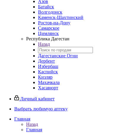
Азов
Батайск
Волгодонск
Каменск-Шахтинский
Ростов-на-Дону
Самарское
Цимлянск
Республика Дагестан
Назад
Дагестанские Огни
Дербент
Избербаш
Каспийск
Кизляр
Махачкала
Хасавюрт
Личный кабинет
Выбрать любимую аптеку
Главная
Назад
Главная