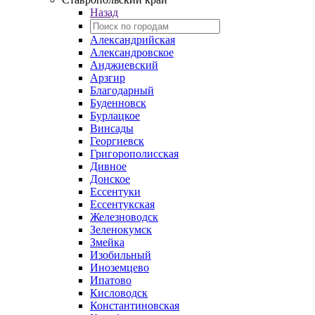
Назад
Александрийская
Александровское
Анджиевский
Арзгир
Благодарный
Буденновск
Бурлацкое
Винсады
Георгиевск
Григорополисская
Дивное
Донское
Ессентуки
Ессентукская
Железноводск
Зеленокумск
Змейка
Изобильный
Иноземцево
Ипатово
Кисловодск
Константиновская