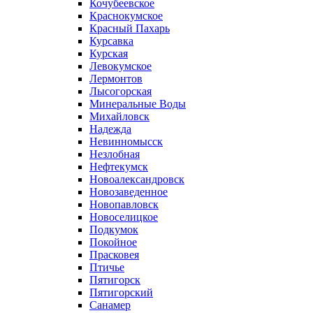
Кочубеевское
Краснокумское
Красный Пахарь
Курсавка
Курская
Левокумское
Лермонтов
Лысогорская
Минеральные Воды
Михайловск
Надежда
Невинномысск
Незлобная
Нефтекумск
Новоалександровск
Новозаведенное
Новопавловск
Новоселицкое
Подкумок
Покойное
Прасковея
Птичье
Пятигорск
Пятигорский
Санамер