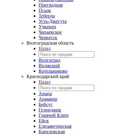
Преградная
Псыж
Теберда
Усть-Джегута
Учкекен
Чапаевское
Черкесск
Волгоградская область
Назад
Волгоград
Волжский
Котельниково
Краснодарский край
Назад
Анапа
Армавир
Бейсуг
Геленджик
Горячий Ключ
Ейск
Елизаветинская
Канеловская