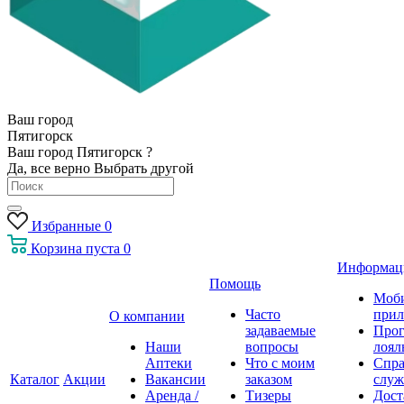
Ваш город
Пятигорск
Ваш город Пятигорск ?
Да, все верно
Выбрать другой
Избранные
0
Корзина
пуста
0
Информац
Помощь
Моб
Часто
прил
О компании
задаваемые
Про
Наши
вопросы
лоял
Аптеки
Что с моим
Спра
Каталог
Акции
Вакансии
заказом
служ
Аренда /
Тизеры
Дост