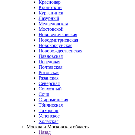
Краснодар
Кропоткин
Курганинск
Лазурный
Медведовская
Мостовской
Нововеличковская
Новодмитриевская
Новокорсунская
Новорождественская
Павловская
Передовая
Полтавская
Роговская
Рязанская
Северская
Совхозный
Сочи
Староминская
Тбилисская
Тихорецк
Успенское
Холмская
Москва и Московская область
Назад