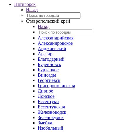
Пятигорск
Назад
Ставропольский край
Назад
Александрийская
Александровское
Анджиевский
Арзгир
Благодарный
Буденновск
Бурлацкое
Винсады
Георгиевск
Григорополисская
Дивное
Донское
Ессентуки
Ессентукская
Железноводск
Зеленокумск
Змейка
Изобильный