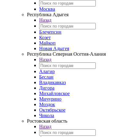
Москва
Республика Адыгея
Назад
Блечепсин
Козет
Майкоп
Новая Адыгея
Республика Северная Осетия-Алания
Назад
Алагир
Беслан
Владикавказ
Дигора
Михайловское
Мичурино
Моздок
Октябрьское
Чикола
Ростовская область
Назад