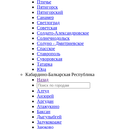
Птичье
Пятигорск
Пятигорский
Санамер
Светлоград
Советская
Солдато-Александровское
Солнечнодольск
Солуно - Дмитриевское
Спасское
Ставрополь
Суворовская
Татарка
Юца
Кабардино‑Балкарская Республика
Назад
Алтуд
Анзорей
Аргудан
Атажукино
Баксан
Дыгулыбгей
Залукокоаже
Заюково