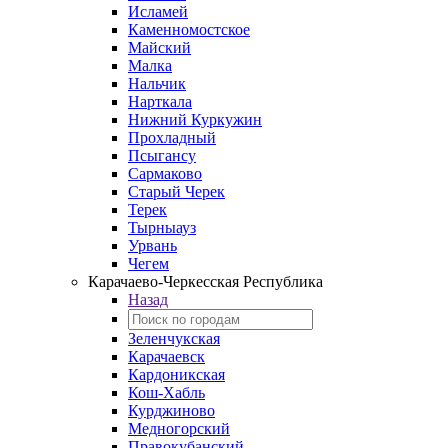
Исламей
Каменномостское
Майский
Малка
Нальчик
Нарткала
Нижний Куркужин
Прохладный
Псыгансу
Сармаково
Старый Черек
Терек
Тырныауз
Урвань
Чегем
Карачаево-Черкесская Республика
Назад
Зеленчукская
Карачаевск
Кардоникская
Кош-Хабль
Курджиново
Медногорский
Правокубанский