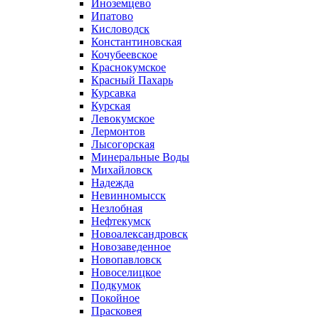
Иноземцево
Ипатово
Кисловодск
Константиновская
Кочубеевское
Краснокумское
Красный Пахарь
Курсавка
Курская
Левокумское
Лермонтов
Лысогорская
Минеральные Воды
Михайловск
Надежда
Невинномысск
Незлобная
Нефтекумск
Новоалександровск
Новозаведенное
Новопавловск
Новоселицкое
Подкумок
Покойное
Прасковея