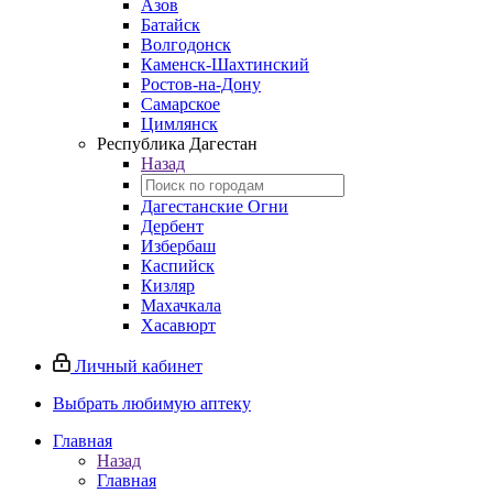
Азов
Батайск
Волгодонск
Каменск-Шахтинский
Ростов-на-Дону
Самарское
Цимлянск
Республика Дагестан
Назад
Дагестанские Огни
Дербент
Избербаш
Каспийск
Кизляр
Махачкала
Хасавюрт
Личный кабинет
Выбрать любимую аптеку
Главная
Назад
Главная