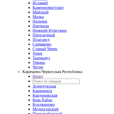
Исламей
Каменномостское
Майский
Малка
Нальчик
Нарткала
Нижний Куркужин
Прохладный
Псыгансу
Сармаково
Старый Черек
Терек
Тырныауз
Урвань
Чегем
Карачаево-Черкесская Республика
Назад
Зеленчукская
Карачаевск
Кардоникская
Кош-Хабль
Курджиново
Медногорский
Правокубанский