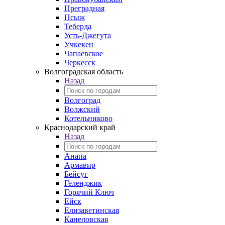
Преградная
Псыж
Теберда
Усть-Джегута
Учкекен
Чапаевское
Черкесск
Волгоградская область
Назад
Волгоград
Волжский
Котельниково
Краснодарский край
Назад
Анапа
Армавир
Бейсуг
Геленджик
Горячий Ключ
Ейск
Елизаветинская
Канеловская