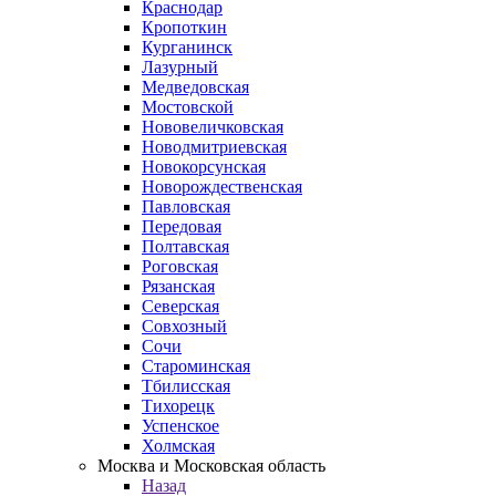
Краснодар
Кропоткин
Курганинск
Лазурный
Медведовская
Мостовской
Нововеличковская
Новодмитриевская
Новокорсунская
Новорождественская
Павловская
Передовая
Полтавская
Роговская
Рязанская
Северская
Совхозный
Сочи
Староминская
Тбилисская
Тихорецк
Успенское
Холмская
Москва и Московская область
Назад