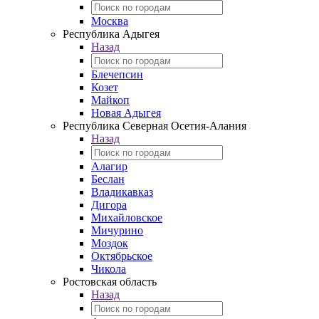
Москва
Республика Адыгея
Назад
Блечепсин
Козет
Майкоп
Новая Адыгея
Республика Северная Осетия-Алания
Назад
Алагир
Беслан
Владикавказ
Дигора
Михайловское
Мичурино
Моздок
Октябрьское
Чикола
Ростовская область
Назад