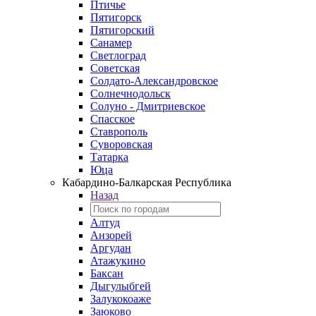
Птичье
Пятигорск
Пятигорский
Санамер
Светлоград
Советская
Солдато-Александровское
Солнечнодольск
Солуно - Дмитриевское
Спасское
Ставрополь
Суворовская
Татарка
Юца
Кабардино‑Балкарская Республика
Назад
Алтуд
Анзорей
Аргудан
Атажукино
Баксан
Дыгулыбгей
Залукокоаже
Заюково