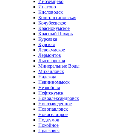
Иноземцево
Ипатово
Кисловодск
Константиновская
Кочубеевское
Краснокумское
Красный Пахарь
Курсавка
Курская
Левокумское
Лермонтов
Лысогорская
Минеральные Воды
Михайловск
Надежда
Невинномысск
Незлобная
Нефтекумск
Новоалександровск
Новозаведенное
Новопавловск
Новоселицкое
Подкумок
Покойное
Прасковея