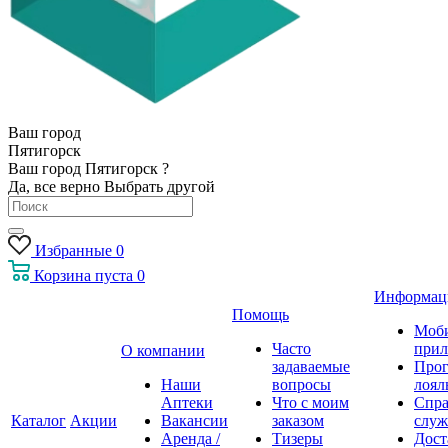
Ваш город
Пятигорск
Ваш город Пятигорск ?
Да, все верно
Выбрать другой
Избранные
0
Корзина
пуста
0
Информац
Помощь
Моб
Часто
прил
О компании
задаваемые
Про
Наши
вопросы
лоял
Аптеки
Что с моим
Спра
Каталог
Акции
Вакансии
заказом
служ
Аренда /
Тизеры
Дост