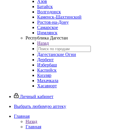
Азов
Батайск
Волгодонск
Каменск-Шахтинский
Ростов-на-Дону
Самарское
Цимлянск
Республика Дагестан
Назад
Дагестанские Огни
Дербент
Избербаш
Каспийск
Кизляр
Махачкала
Хасавюрт
Личный кабинет
Выбрать любимую аптеку
Главная
Назад
Главная