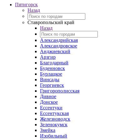
Пятигорск
Назад
Ставропольский край
Назад
Александрийская
Александровское
Анджиевский
Арзгир
Благодарный
Буденновск
Бурлацкое
Винсады
Георгиевск
Григорополисская
Дивное
Донское
Ессентуки
Ессентукская
Железноводск
Зеленокумск
Змейка
Изобильный