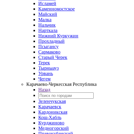
Исламей
Каменномостское
Майский
Малка
Нальчик
Нарткала
Нижний Куркужин
Прохладный
Псыгансу
Сармаково
Старый Черек
Терек
Тырныауз
Урвань
Чегем
Карачаево-Черкесская Республика
Назад
Зеленчукская
Карачаевск
Кардоникская
Кош-Хабль
Курджиново
Медногорский
Правокубанский