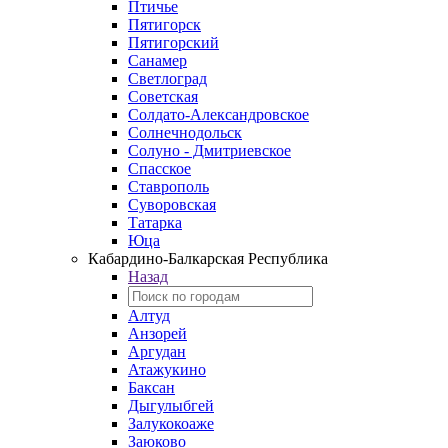
Птичье
Пятигорск
Пятигорский
Санамер
Светлоград
Советская
Солдато-Александровское
Солнечнодольск
Солуно - Дмитриевское
Спасское
Ставрополь
Суворовская
Татарка
Юца
Кабардино‑Балкарская Республика
Назад
Алтуд
Анзорей
Аргудан
Атажукино
Баксан
Дыгулыбгей
Залукокоаже
Заюково