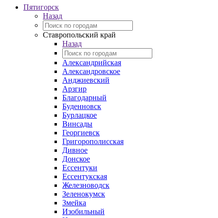
Пятигорск
Назад
Ставропольский край
Назад
Александрийская
Александровское
Анджиевский
Арзгир
Благодарный
Буденновск
Бурлацкое
Винсады
Георгиевск
Григорополисская
Дивное
Донское
Ессентуки
Ессентукская
Железноводск
Зеленокумск
Змейка
Изобильный