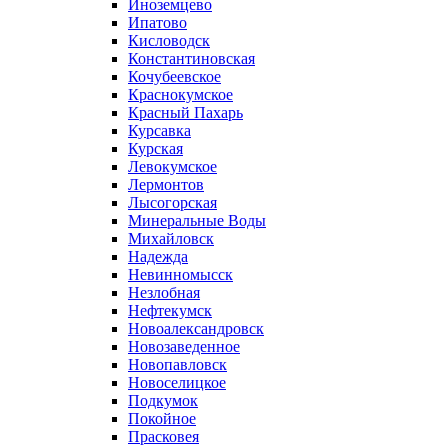
Иноземцево
Ипатово
Кисловодск
Константиновская
Кочубеевское
Краснокумское
Красный Пахарь
Курсавка
Курская
Левокумское
Лермонтов
Лысогорская
Минеральные Воды
Михайловск
Надежда
Невинномысск
Незлобная
Нефтекумск
Новоалександровск
Новозаведенное
Новопавловск
Новоселицкое
Подкумок
Покойное
Прасковея