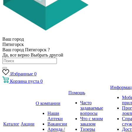
Ваш город
Пятигорск
Ваш город Пятигорск ?
Да, все верно
Выбрать другой
Избранные
0
Корзина
пуста
0
Информац
Помощь
Моб
Часто
прил
О компании
задаваемые
Про
Наши
вопросы
лоял
Аптеки
Что с моим
Спра
Каталог
Акции
Вакансии
заказом
служ
Аренда /
Тизеры
Дост