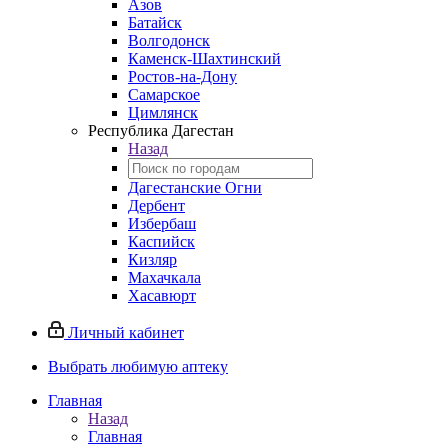
Азов
Батайск
Волгодонск
Каменск-Шахтинский
Ростов-на-Дону
Самарское
Цимлянск
Республика Дагестан
Назад
Дагестанские Огни
Дербент
Избербаш
Каспийск
Кизляр
Махачкала
Хасавюрт
Личный кабинет
Выбрать любимую аптеку
Главная
Назад
Главная