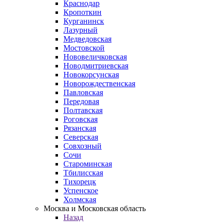
Краснодар
Кропоткин
Курганинск
Лазурный
Медведовская
Мостовской
Нововеличковская
Новодмитриевская
Новокорсунская
Новорождественская
Павловская
Передовая
Полтавская
Роговская
Рязанская
Северская
Совхозный
Сочи
Староминская
Тбилисская
Тихорецк
Успенское
Холмская
Москва и Московская область
Назад