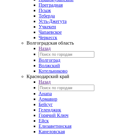
Преградная
Псыж
Теберда
Усть-Джегута
Учкекен
Чапаевское
Черкесск
Волгоградская область
Назад
Волгоград
Волжский
Котельниково
Краснодарский край
Назад
Анапа
Армавир
Бейсуг
Геленджик
Горячий Ключ
Ейск
Елизаветинская
Канеловская