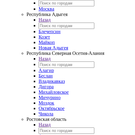
Москва
Республика Адыгея
Назад
Блечепсин
Козет
Майкоп
Новая Адыгея
Республика Северная Осетия-Алания
Назад
Алагир
Беслан
Владикавказ
Дигора
Михайловское
Мичурино
Моздок
Октябрьское
Чикола
Ростовская область
Назад