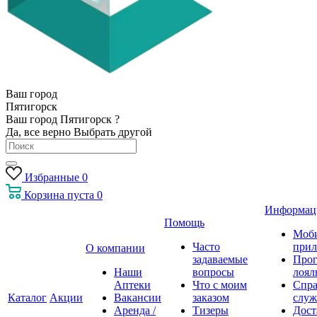
Ваш город
Пятигорск
Ваш город Пятигорск ?
Да, все верно
Выбрать другой
Избранные
0
Корзина
пуста
0
Информац
Помощь
Моб
Часто
прил
О компании
задаваемые
Про
Наши
вопросы
лоял
Аптеки
Что с моим
Спра
Каталог
Акции
Вакансии
заказом
служ
Аренда /
Тизеры
Дост