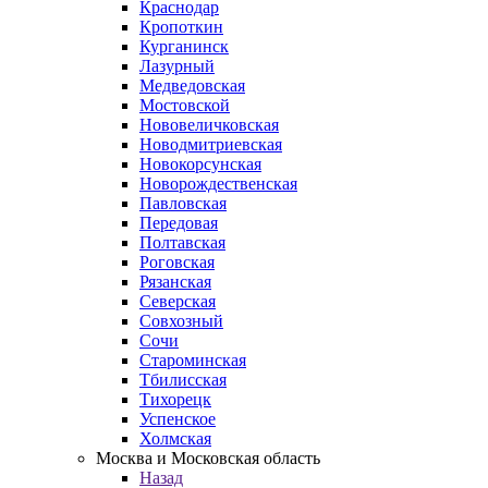
Краснодар
Кропоткин
Курганинск
Лазурный
Медведовская
Мостовской
Нововеличковская
Новодмитриевская
Новокорсунская
Новорождественская
Павловская
Передовая
Полтавская
Роговская
Рязанская
Северская
Совхозный
Сочи
Староминская
Тбилисская
Тихорецк
Успенское
Холмская
Москва и Московская область
Назад