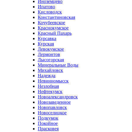
Иноземцево
Ипатово
Кисловодск
Константиновская
Кочубеевское
Краснокумское
Красный Пахарь
Курсавка
Курская
Левокумское
Лермонтов
Лысогорская
Минеральные Воды
Михайловск
Надежда
Невинномысск
Незлобная
Нефтекумск
Новоалександровск
Новозаведенное
Новопавловск
Новоселицкое
Подкумок
Покойное
Прасковея