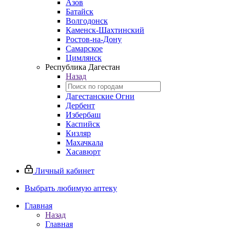
Азов
Батайск
Волгодонск
Каменск-Шахтинский
Ростов-на-Дону
Самарское
Цимлянск
Республика Дагестан
Назад
Дагестанские Огни
Дербент
Избербаш
Каспийск
Кизляр
Махачкала
Хасавюрт
Личный кабинет
Выбрать любимую аптеку
Главная
Назад
Главная