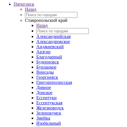
Пятигорск
Назад
Ставропольский край
Назад
Александрийская
Александровское
Анджиевский
Арзгир
Благодарный
Буденновск
Бурлацкое
Винсады
Георгиевск
Григорополисская
Дивное
Донское
Ессентуки
Ессентукская
Железноводск
Зеленокумск
Змейка
Изобильный