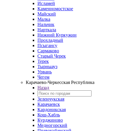
Исламей
Каменномостское
Майский
Малка
Нальчик
Нарткала
Нижний Куркужин
Прохладный
Псыгансу
Сармаково
Старый Черек
Терек
Тырныауз
Урвань
Чегем
Карачаево-Черкесская Республика
Назад
Зеленчукская
Карачаевск
Кардоникская
Кош-Хабль
Курджиново
Медногорский
Правокубанский