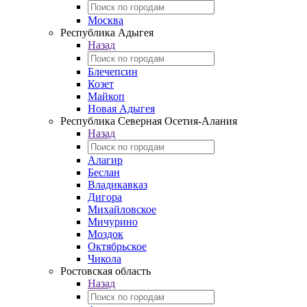
Москва
Республика Адыгея
Назад
Блечепсин
Козет
Майкоп
Новая Адыгея
Республика Северная Осетия-Алания
Назад
Алагир
Беслан
Владикавказ
Дигора
Михайловское
Мичурино
Моздок
Октябрьское
Чикола
Ростовская область
Назад