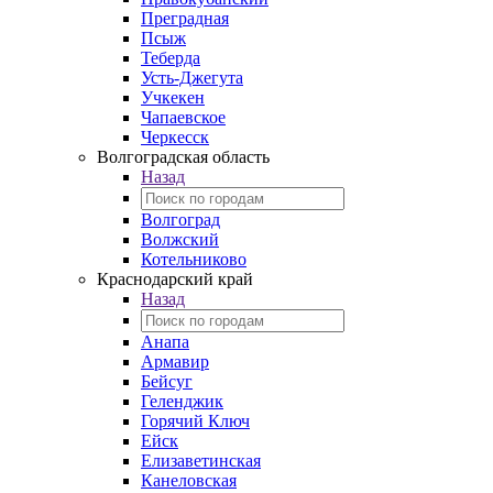
Преградная
Псыж
Теберда
Усть-Джегута
Учкекен
Чапаевское
Черкесск
Волгоградская область
Назад
Волгоград
Волжский
Котельниково
Краснодарский край
Назад
Анапа
Армавир
Бейсуг
Геленджик
Горячий Ключ
Ейск
Елизаветинская
Канеловская