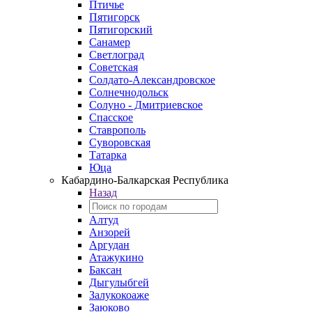
Птичье
Пятигорск
Пятигорский
Санамер
Светлоград
Советская
Солдато-Александровское
Солнечнодольск
Солуно - Дмитриевское
Спасское
Ставрополь
Суворовская
Татарка
Юца
Кабардино‑Балкарская Республика
Назад
Алтуд
Анзорей
Аргудан
Атажукино
Баксан
Дыгулыбгей
Залукокоаже
Заюково