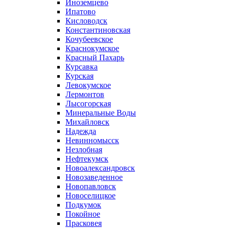
Иноземцево
Ипатово
Кисловодск
Константиновская
Кочубеевское
Краснокумское
Красный Пахарь
Курсавка
Курская
Левокумское
Лермонтов
Лысогорская
Минеральные Воды
Михайловск
Надежда
Невинномысск
Незлобная
Нефтекумск
Новоалександровск
Новозаведенное
Новопавловск
Новоселицкое
Подкумок
Покойное
Прасковея