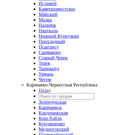
Исламей
Каменномостское
Майский
Малка
Нальчик
Нарткала
Нижний Куркужин
Прохладный
Псыгансу
Сармаково
Старый Черек
Терек
Тырныауз
Урвань
Чегем
Карачаево-Черкесская Республика
Назад
Зеленчукская
Карачаевск
Кардоникская
Кош-Хабль
Курджиново
Медногорский
Правокубанский