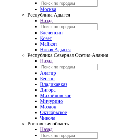
Москва
Республика Адыгея
Назад
Блечепсин
Козет
Майкоп
Новая Адыгея
Республика Северная Осетия-Алания
Назад
Алагир
Беслан
Владикавказ
Дигора
Михайловское
Мичурино
Моздок
Октябрьское
Чикола
Ростовская область
Назад