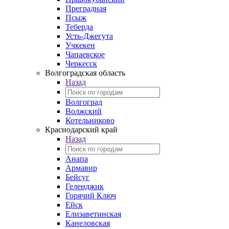
Преградная
Псыж
Теберда
Усть-Джегута
Учкекен
Чапаевское
Черкесск
Волгоградская область
Назад
Волгоград
Волжский
Котельниково
Краснодарский край
Назад
Анапа
Армавир
Бейсуг
Геленджик
Горячий Ключ
Ейск
Елизаветинская
Канеловская