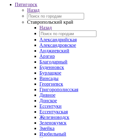
Пятигорск
Назад
Ставропольский край
Назад
Александрийская
Александровское
Анджиевский
Арзгир
Благодарный
Буденновск
Бурлацкое
Винсады
Георгиевск
Григорополисская
Дивное
Донское
Ессентуки
Ессентукская
Железноводск
Зеленокумск
Змейка
Изобильный