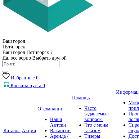
Ваш город
Пятигорск
Ваш город Пятигорск ?
Да, все верно
Выбрать другой
Избранные
0
Корзина
пуста
0
Информац
Помощь
Моб
Часто
прил
О компании
задаваемые
Про
Наши
вопросы
лоял
Аптеки
Что с моим
Спра
Каталог
Акции
Вакансии
заказом
служ
Аренда /
Тизеры
Дост