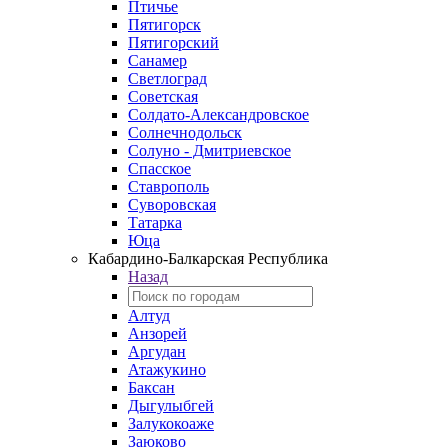
Птичье
Пятигорск
Пятигорский
Санамер
Светлоград
Советская
Солдато-Александровское
Солнечнодольск
Солуно - Дмитриевское
Спасское
Ставрополь
Суворовская
Татарка
Юца
Кабардино‑Балкарская Республика
Назад
Алтуд
Анзорей
Аргудан
Атажукино
Баксан
Дыгулыбгей
Залукокоаже
Заюково