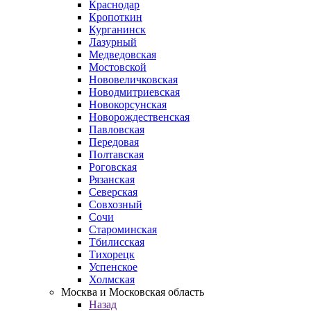
Краснодар
Кропоткин
Курганинск
Лазурный
Медведовская
Мостовской
Нововеличковская
Новодмитриевская
Новокорсунская
Новорождественская
Павловская
Передовая
Полтавская
Роговская
Рязанская
Северская
Совхозный
Сочи
Староминская
Тбилисская
Тихорецк
Успенское
Холмская
Москва и Московская область
Назад