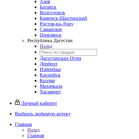
Азов
Батайск
Волгодонск
Каменск-Шахтинский
Ростов-на-Дону
Самарское
Цимлянск
Республика Дагестан
Назад
Дагестанские Огни
Дербент
Избербаш
Каспийск
Кизляр
Махачкала
Хасавюрт
Личный кабинет
Выбрать любимую аптеку
Главная
Назад
Главная