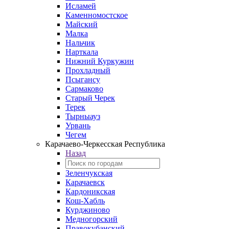
Исламей
Каменномостское
Майский
Малка
Нальчик
Нарткала
Нижний Куркужин
Прохладный
Псыгансу
Сармаково
Старый Черек
Терек
Тырныауз
Урвань
Чегем
Карачаево-Черкесская Республика
Назад
Зеленчукская
Карачаевск
Кардоникская
Кош-Хабль
Курджиново
Медногорский
Правокубанский