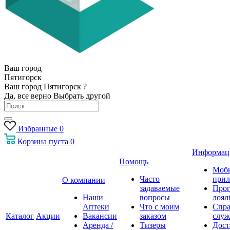
Ваш город
Пятигорск
Ваш город Пятигорск ?
Да, все верно
Выбрать другой
Избранные
0
Корзина
пуста
0
Информац
Помощь
Моб
Часто
прил
О компании
задаваемые
Про
Наши
вопросы
лоял
Аптеки
Что с моим
Спра
Каталог
Акции
Вакансии
заказом
служ
Аренда /
Тизеры
Дост