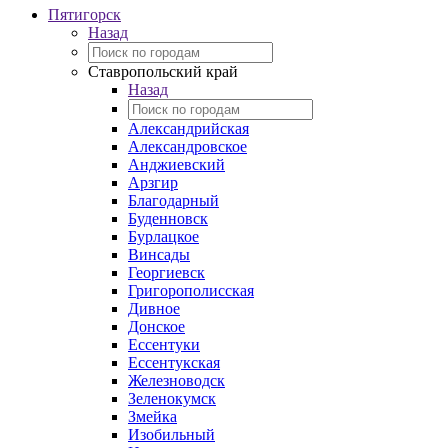
Пятигорск
Назад
Ставропольский край
Назад
Александрийская
Александровское
Анджиевский
Арзгир
Благодарный
Буденновск
Бурлацкое
Винсады
Георгиевск
Григорополисская
Дивное
Донское
Ессентуки
Ессентукская
Железноводск
Зеленокумск
Змейка
Изобильный