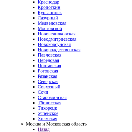
Краснодар
Кропоткин
Курганинск
Лазурный
Медведовская
Мостовской
Нововеличковская
Новодмитриевская
Новокорсунская
Новорождественская
Павловская
Передовая
Полтавская
Роговская
Рязанская
Северская
Совхозный
Сочи
Староминская
Тбилисская
Тихорецк
Успенское
Холмская
Москва и Московская область
Назад