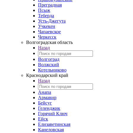
Преградная
Псыж
Теберда
Усть-Джегута
Учкекен
Чапаевское
Черкесск
Волгоградская область
Назад
Волгоград
Волжский
Котельниково
Краснодарский край
Назад
Анапа
Армавир
Бейсуг
Геленджик
Горячий Ключ
Ейск
Елизаветинская
Канеловская