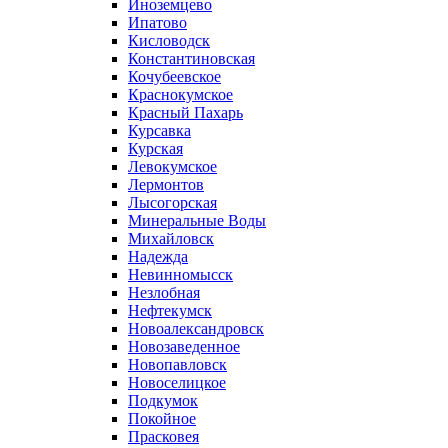
Иноземцево
Ипатово
Кисловодск
Константиновская
Кочубеевское
Краснокумское
Красный Пахарь
Курсавка
Курская
Левокумское
Лермонтов
Лысогорская
Минеральные Воды
Михайловск
Надежда
Невинномысск
Незлобная
Нефтекумск
Новоалександровск
Новозаведенное
Новопавловск
Новоселицкое
Подкумок
Покойное
Прасковея