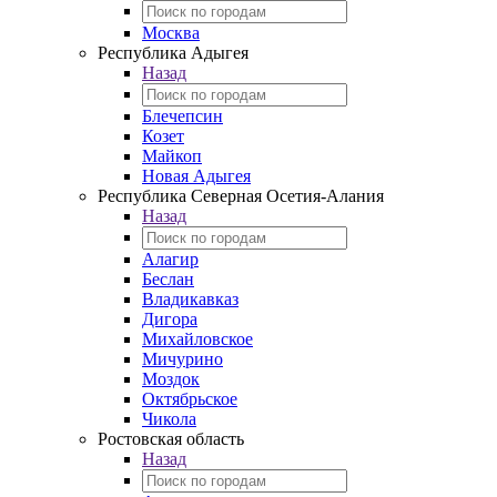
Москва
Республика Адыгея
Назад
Блечепсин
Козет
Майкоп
Новая Адыгея
Республика Северная Осетия-Алания
Назад
Алагир
Беслан
Владикавказ
Дигора
Михайловское
Мичурино
Моздок
Октябрьское
Чикола
Ростовская область
Назад