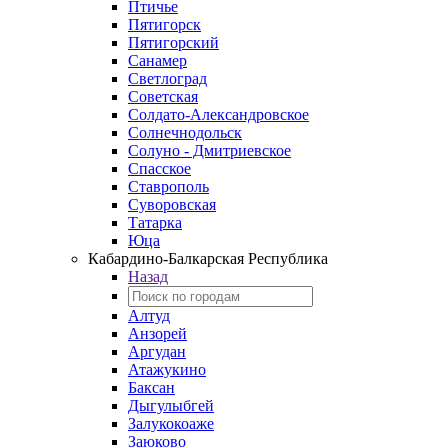
Птичье
Пятигорск
Пятигорский
Санамер
Светлоград
Советская
Солдато-Александровское
Солнечнодольск
Солуно - Дмитриевское
Спасское
Ставрополь
Суворовская
Татарка
Юца
Кабардино‑Балкарская Республика
Назад
Алтуд
Анзорей
Аргудан
Атажукино
Баксан
Дыгулыбгей
Залукокоаже
Заюково