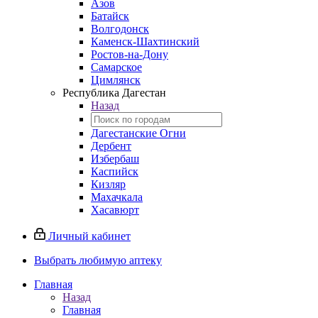
Азов
Батайск
Волгодонск
Каменск-Шахтинский
Ростов-на-Дону
Самарское
Цимлянск
Республика Дагестан
Назад
Дагестанские Огни
Дербент
Избербаш
Каспийск
Кизляр
Махачкала
Хасавюрт
Личный кабинет
Выбрать любимую аптеку
Главная
Назад
Главная