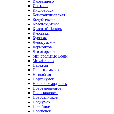
Иноземцево
Ипатово
Кисловодск
Константиновская
Кочубеевское
Краснокумское
Красный Пахарь
Курсавка
Курская
Левокумское
Лермонтов
Лысогорская
Минеральные Воды
Михайловск
Надежда
Невинномысск
Незлобная
Нефтекумск
Новоалександровск
Новозаведенное
Новопавловск
Новоселицкое
Подкумок
Покойное
Прасковея