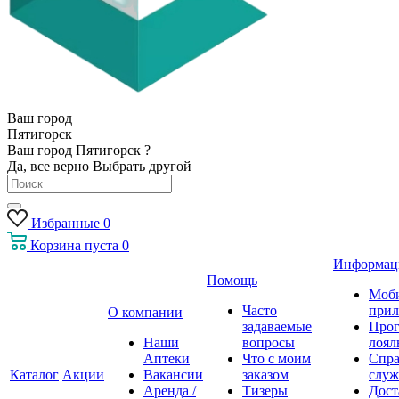
Ваш город
Пятигорск
Ваш город Пятигорск ?
Да, все верно
Выбрать другой
Избранные
0
Корзина
пуста
0
Информац
Помощь
Моб
Часто
прил
О компании
задаваемые
Про
Наши
вопросы
лоял
Аптеки
Что с моим
Спра
Каталог
Акции
Вакансии
заказом
служ
Аренда /
Тизеры
Дост