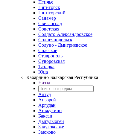
Птичье
Пятигорск
Пятигорский
Санамер
Светлоград
Советская
Солдато-Александровское
Солнечнодольск
Солуно - Дмитриевское
Спасское
Ставрополь
Суворовская
Татарка
Юца
Кабардино‑Балкарская Республика
Назад
Алтуд
Анзорей
Аргудан
Атажукино
Баксан
Дыгулыбгей
Залукокоаже
Заюково