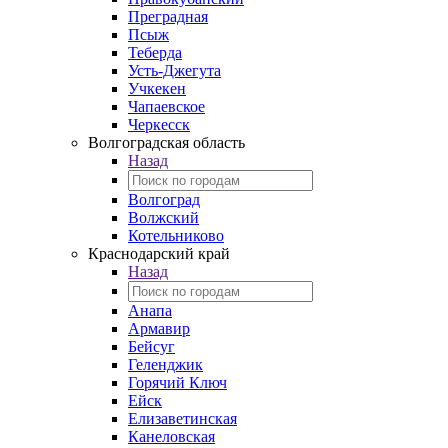
Преградная
Псыж
Теберда
Усть-Джегута
Учкекен
Чапаевское
Черкесск
Волгоградская область
Назад
Волгоград
Волжский
Котельниково
Краснодарский край
Назад
Анапа
Армавир
Бейсуг
Геленджик
Горячий Ключ
Ейск
Елизаветинская
Канеловская