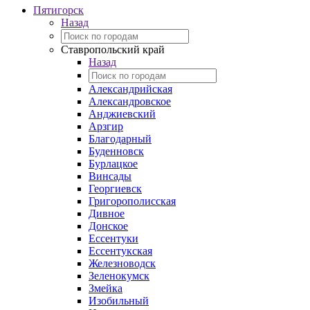
Пятигорск
Назад
Ставропольский край
Назад
Александрийская
Александровское
Анджиевский
Арзгир
Благодарный
Буденновск
Бурлацкое
Винсады
Георгиевск
Григорополисская
Дивное
Донское
Ессентуки
Ессентукская
Железноводск
Зеленокумск
Змейка
Изобильный