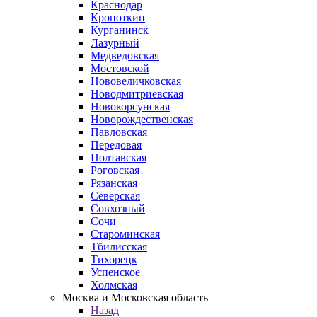
Краснодар
Кропоткин
Курганинск
Лазурный
Медведовская
Мостовской
Нововеличковская
Новодмитриевская
Новокорсунская
Новорождественская
Павловская
Передовая
Полтавская
Роговская
Рязанская
Северская
Совхозный
Сочи
Староминская
Тбилисская
Тихорецк
Успенское
Холмская
Москва и Московская область
Назад