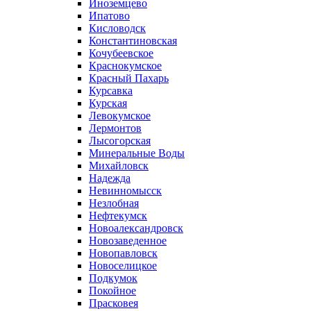
Иноземцево
Ипатово
Кисловодск
Константиновская
Кочубеевское
Краснокумское
Красный Пахарь
Курсавка
Курская
Левокумское
Лермонтов
Лысогорская
Минеральные Воды
Михайловск
Надежда
Невинномысск
Незлобная
Нефтекумск
Новоалександровск
Новозаведенное
Новопавловск
Новоселицкое
Подкумок
Покойное
Прасковея