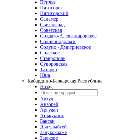
Птичье
Пятигорск
Пятигорский
Санамер
Светлоград
Советская
Солдато-Александровское
Солнечнодольск
Солуно - Дмитриевское
Спасское
Ставрополь
Суворовская
Татарка
Юца
Кабардино‑Балкарская Республика
Назад
Алтуд
Анзорей
Аргудан
Атажукино
Баксан
Дыгулыбгей
Залукокоаже
Заюково