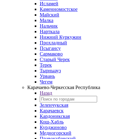
Исламей
Каменномостское
Майский
Малка
Нальчик
Нарткала
Нижний Куркужин
Прохладный
Псыгансу
Сармаково
Старый Черек
Терек
Тырныауз
Урвань
Чегем
Карачаево-Черкесская Республика
Назад
Зеленчукская
Карачаевск
Кардоникская
Кош-Хабль
Курджиново
Медногорский
Правокубанский