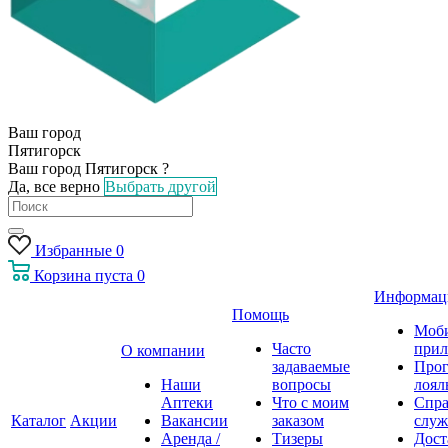
Ваш город
Пятигорск
Ваш город Пятигорск ?
Да, все верно
Выбрать другой
Избранные
0
Корзина
пуста
0
Информац
Помощь
Моб
Часто
прил
О компании
задаваемые
Про
Наши
вопросы
лоял
Аптеки
Что с моим
Спра
Каталог
Акции
Вакансии
заказом
служ
Аренда /
Тизеры
Дост