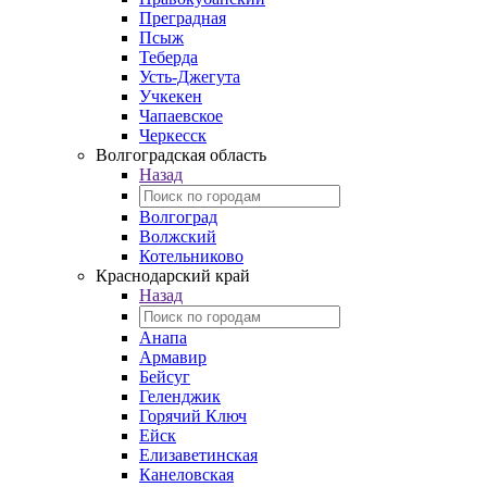
Преградная
Псыж
Теберда
Усть-Джегута
Учкекен
Чапаевское
Черкесск
Волгоградская область
Назад
Волгоград
Волжский
Котельниково
Краснодарский край
Назад
Анапа
Армавир
Бейсуг
Геленджик
Горячий Ключ
Ейск
Елизаветинская
Канеловская