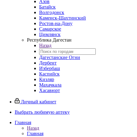
Азов
Батайск
Волгодонск
Каменск-Шахтинский
Ростов-на-Дону
Самарское
Цимлянск
Республика Дагестан
Назад
Дагестанские Огни
Дербент
Избербаш
Каспийск
Кизляр
Махачкала
Хасавюрт
Личный кабинет
Выбрать любимую аптеку
Главная
Назад
Главная