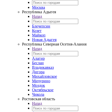
Москва
Республика Адыгея
Назад
Блечепсин
Козет
Майкоп
Новая Адыгея
Республика Северная Осетия-Алания
Назад
Алагир
Беслан
Владикавказ
Дигора
Михайловское
Мичурино
Моздок
Октябрьское
Чикола
Ростовская область
Назад