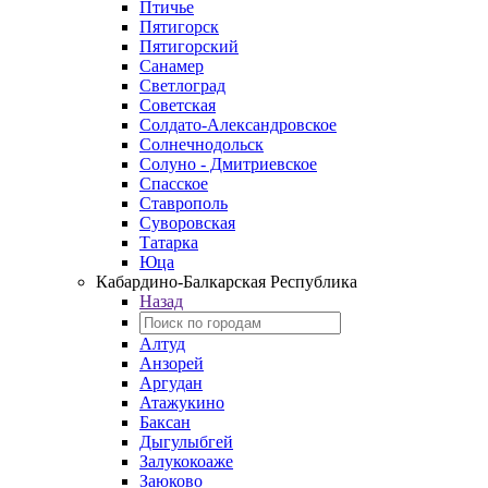
Птичье
Пятигорск
Пятигорский
Санамер
Светлоград
Советская
Солдато-Александровское
Солнечнодольск
Солуно - Дмитриевское
Спасское
Ставрополь
Суворовская
Татарка
Юца
Кабардино‑Балкарская Республика
Назад
Алтуд
Анзорей
Аргудан
Атажукино
Баксан
Дыгулыбгей
Залукокоаже
Заюково