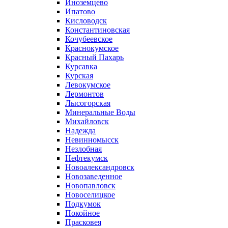
Иноземцево
Ипатово
Кисловодск
Константиновская
Кочубеевское
Краснокумское
Красный Пахарь
Курсавка
Курская
Левокумское
Лермонтов
Лысогорская
Минеральные Воды
Михайловск
Надежда
Невинномысск
Незлобная
Нефтекумск
Новоалександровск
Новозаведенное
Новопавловск
Новоселицкое
Подкумок
Покойное
Прасковея