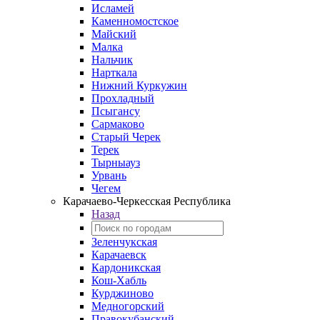
Исламей
Каменномостское
Майский
Малка
Нальчик
Нарткала
Нижний Куркужин
Прохладный
Псыгансу
Сармаково
Старый Черек
Терек
Тырныауз
Урвань
Чегем
Карачаево-Черкесская Республика
Назад
Зеленчукская
Карачаевск
Кардоникская
Кош-Хабль
Курджиново
Медногорский
Правокубанский