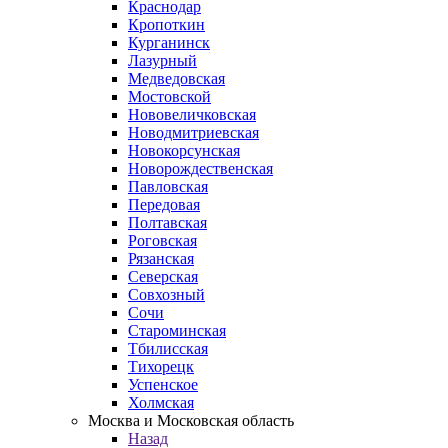
Краснодар
Кропоткин
Курганинск
Лазурный
Медведовская
Мостовской
Нововеличковская
Новодмитриевская
Новокорсунская
Новорождественская
Павловская
Передовая
Полтавская
Роговская
Рязанская
Северская
Совхозный
Сочи
Староминская
Тбилисская
Тихорецк
Успенское
Холмская
Москва и Московская область
Назад