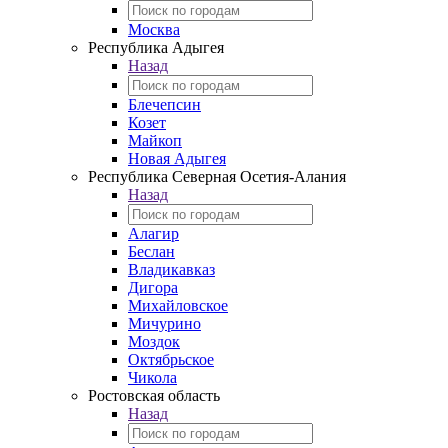
Москва
Республика Адыгея
Назад
Блечепсин
Козет
Майкоп
Новая Адыгея
Республика Северная Осетия-Алания
Назад
Алагир
Беслан
Владикавказ
Дигора
Михайловское
Мичурино
Моздок
Октябрьское
Чикола
Ростовская область
Назад