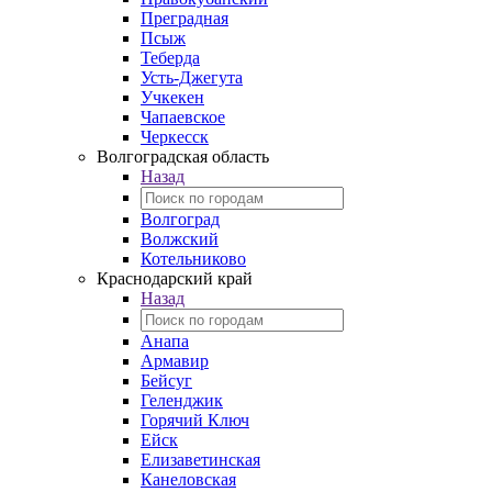
Преградная
Псыж
Теберда
Усть-Джегута
Учкекен
Чапаевское
Черкесск
Волгоградская область
Назад
Волгоград
Волжский
Котельниково
Краснодарский край
Назад
Анапа
Армавир
Бейсуг
Геленджик
Горячий Ключ
Ейск
Елизаветинская
Канеловская