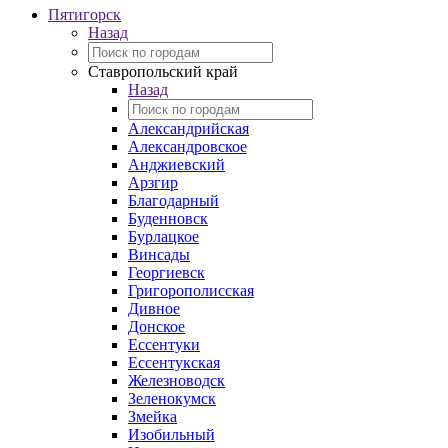
Пятигорск
Назад
Ставропольский край
Назад
Александрийская
Александровское
Анджиевский
Арзгир
Благодарный
Буденновск
Бурлацкое
Винсады
Георгиевск
Григорополисская
Дивное
Донское
Ессентуки
Ессентукская
Железноводск
Зеленокумск
Змейка
Изобильный