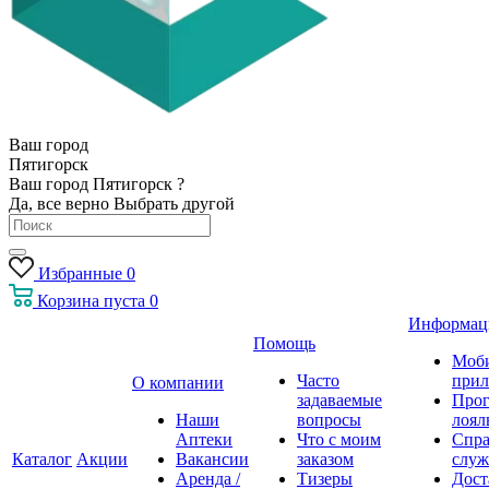
Ваш город
Пятигорск
Ваш город Пятигорск ?
Да, все верно
Выбрать другой
Избранные
0
Корзина
пуста
0
Информац
Помощь
Моб
Часто
прил
О компании
задаваемые
Про
Наши
вопросы
лоял
Аптеки
Что с моим
Спра
Каталог
Акции
Вакансии
заказом
служ
Аренда /
Тизеры
Дост