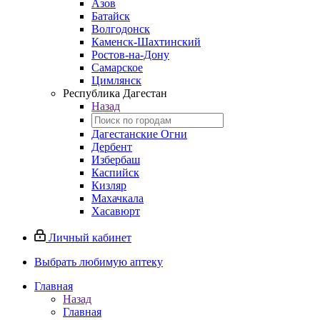
Азов
Батайск
Волгодонск
Каменск-Шахтинский
Ростов-на-Дону
Самарское
Цимлянск
Республика Дагестан
Назад
Дагестанские Огни
Дербент
Избербаш
Каспийск
Кизляр
Махачкала
Хасавюрт
Личный кабинет
Выбрать любимую аптеку
Главная
Назад
Главная