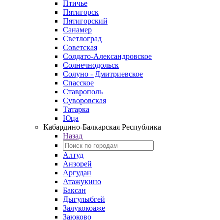
Птичье
Пятигорск
Пятигорский
Санамер
Светлоград
Советская
Солдато-Александровское
Солнечнодольск
Солуно - Дмитриевское
Спасское
Ставрополь
Суворовская
Татарка
Юца
Кабардино‑Балкарская Республика
Назад
Алтуд
Анзорей
Аргудан
Атажукино
Баксан
Дыгулыбгей
Залукокоаже
Заюково