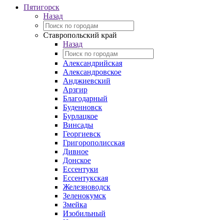
Пятигорск
Назад
Ставропольский край
Назад
Александрийская
Александровское
Анджиевский
Арзгир
Благодарный
Буденновск
Бурлацкое
Винсады
Георгиевск
Григорополисская
Дивное
Донское
Ессентуки
Ессентукская
Железноводск
Зеленокумск
Змейка
Изобильный