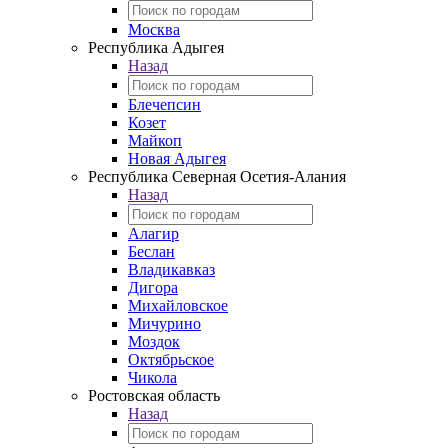
Москва
Республика Адыгея
Назад
Блечепсин
Козет
Майкоп
Новая Адыгея
Республика Северная Осетия-Алания
Назад
Алагир
Беслан
Владикавказ
Дигора
Михайловское
Мичурино
Моздок
Октябрьское
Чикола
Ростовская область
Назад