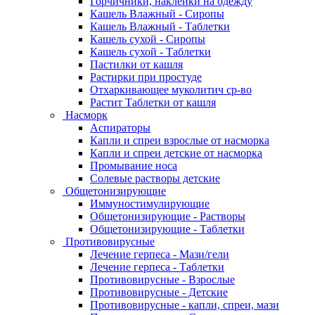
Горчичники, наклейки на одежду
Кашель Влажный - Сиропы
Кашель Влажный - Таблетки
Кашель сухой - Сиропы
Кашель сухой - Таблетки
Пастилки от кашля
Растирки при простуде
Отхаркивающее муколитич ср-во
Растит Таблетки от кашля
Насморк
Аспираторы
Капли и спреи взрослые от насморка
Капли и спреи детские от насморка
Промывание носа
Солевые растворы детские
Общетонизирующие
Иммуностимулирующие
Общетонизирующие - Растворы
Общетонизирующие - Таблетки
Противовирусные
Лечение герпеса - Мази/гели
Лечение герпеса - Таблетки
Противовирусные - Взрослые
Противовирусные - Детские
Противовирусные - капли, спреи, мази