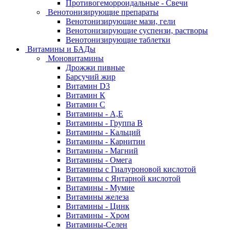
Противогеморроидальные - Свечи
Венотонизирующие препараты
Венотонизирующие мази, гели
Венотонизирующие суспензи, растворы
Венотонизирующие таблетки
Витамины и БАДы
Моновитамины
Дрожжи пивные
Барсучий жир
Витамин D3
Витамин К
Витамин С
Витамины - А,Е
Витамины - Группа В
Витамины - Кальций
Витамины - Карнитин
Витамины - Магний
Витамины - Омега
Витамины с Гиалуроновой кислотой
Витамины с Янтарной кислотой
Витамины - Мумие
Витамины железа
Витамины - Цинк
Витамины - Хром
Витамины-Селен