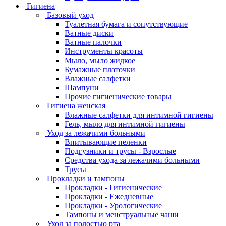
Гигиена
Базовый уход
Туалетная бумага и сопутствующие
Ватные диски
Ватные палочки
Инструменты красоты
Мыло, мыло жидкое
Бумажные платочки
Влажные салфетки
Шампуни
Прочие гигиенические товары
Гигиена женская
Влажные салфетки для интимной гигиены
Гель, мыло для интимной гигиены
Уход за лежачими больными
Впитывающие пеленки
Подгузники и трусы - Взрослые
Средства ухода за лежачими больными
Трусы
Прокладки и тампоны
Прокладки - Гигиенические
Прокладки - Ежедневные
Прокладки - Урологические
Тампоны и менструальные чаши
Уход за полостью рта