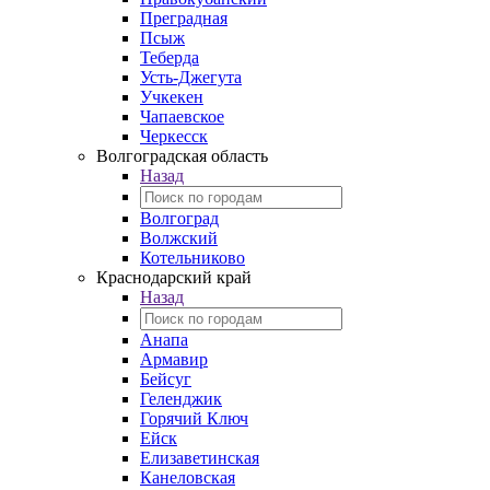
Преградная
Псыж
Теберда
Усть-Джегута
Учкекен
Чапаевское
Черкесск
Волгоградская область
Назад
Волгоград
Волжский
Котельниково
Краснодарский край
Назад
Анапа
Армавир
Бейсуг
Геленджик
Горячий Ключ
Ейск
Елизаветинская
Канеловская