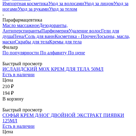
Импортная косметика
Уход за волосами
Уход за лицом
Уход за
ногами
Уход за руками
Уход за телом
-
Парафармацевтика
Масло массажное
Дезодоранты,
Антиперспиранты
Парфюмерия
Удаление волос
Гели для
душа
Пена/Соль для ванн
Косметика - Прочее
Лосьоны, масла,
маски
Скрабы для тела
Кремы для тела
Фильтр
По популярности
По алфавиту
По цене
Быстрый просмотр
ИСЛАНДСКИЙ МОХ КРЕМ ДЛЯ ТЕЛА 50МЛ
Есть в наличии
Цена
210 ₽
194 ₽
В корзину
Быстрый просмотр
СОФЬЯ КРЕМ Д/НОГ ДВОЙНОЙ ЭКСТРАКТ ПИЯВКИ
125МЛ
Есть в наличии
Цена