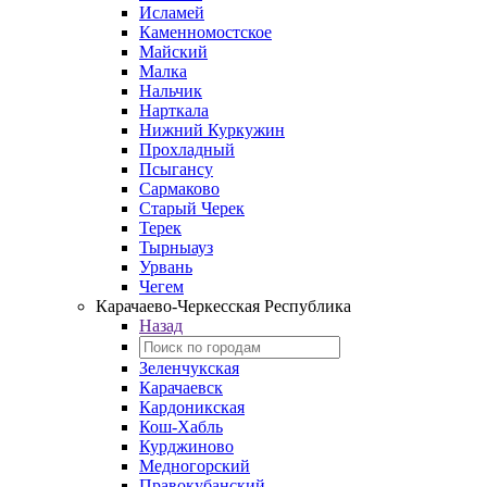
Исламей
Каменномостское
Майский
Малка
Нальчик
Нарткала
Нижний Куркужин
Прохладный
Псыгансу
Сармаково
Старый Черек
Терек
Тырныауз
Урвань
Чегем
Карачаево-Черкесская Республика
Назад
Зеленчукская
Карачаевск
Кардоникская
Кош-Хабль
Курджиново
Медногорский
Правокубанский