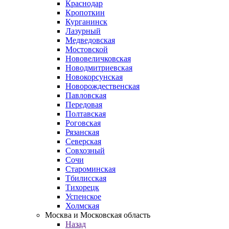
Краснодар
Кропоткин
Курганинск
Лазурный
Медведовская
Мостовской
Нововеличковская
Новодмитриевская
Новокорсунская
Новорождественская
Павловская
Передовая
Полтавская
Роговская
Рязанская
Северская
Совхозный
Сочи
Староминская
Тбилисская
Тихорецк
Успенское
Холмская
Москва и Московская область
Назад