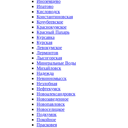
Иноземцево
Ипатово
Кисловодск
Константиновская
Кочубеевское
Краснокумское
Красный Пахарь
Курсавка
Курская
Левокумское
Лермонтов
Лысогорская
Минеральные Воды
Михайловск
Надежда
Невинномысск
Незлобная
Нефтекумск
Новоалександровск
Новозаведенное
Новопавловск
Новоселицкое
Подкумок
Покойное
Прасковея