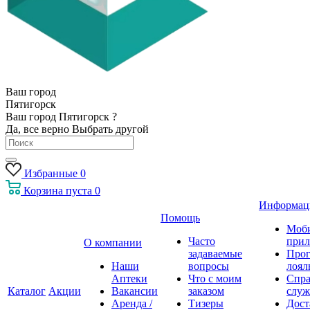
Ваш город
Пятигорск
Ваш город Пятигорск ?
Да, все верно
Выбрать другой
Избранные
0
Корзина
пуста
0
Информац
Помощь
Моб
Часто
прил
О компании
задаваемые
Про
Наши
вопросы
лоял
Аптеки
Что с моим
Спра
Каталог
Акции
Вакансии
заказом
служ
Аренда /
Тизеры
Дост