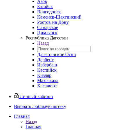
Азов
Батайск
Волгодонск
Каменск-Шахтинский
Ростов-на-Дону
Самарское
Цимлянск
Республика Дагестан
Назад
Дагестанские Огни
Дербент
Избербаш
Каспийск
Кизляр
Махачкала
Хасавюрт
Личный кабинет
Выбрать любимую аптеку
Главная
Назад
Главная