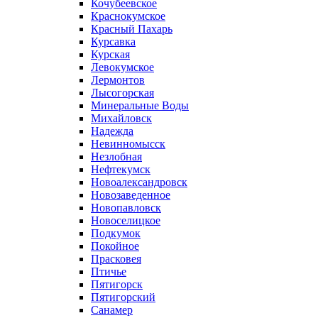
Кочубеевское
Краснокумское
Красный Пахарь
Курсавка
Курская
Левокумское
Лермонтов
Лысогорская
Минеральные Воды
Михайловск
Надежда
Невинномысск
Незлобная
Нефтекумск
Новоалександровск
Новозаведенное
Новопавловск
Новоселицкое
Подкумок
Покойное
Прасковея
Птичье
Пятигорск
Пятигорский
Санамер