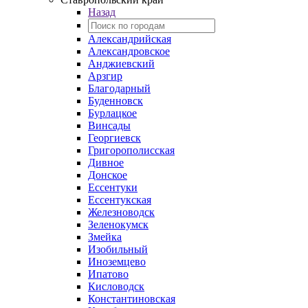
Назад
Александрийская
Александровское
Анджиевский
Арзгир
Благодарный
Буденновск
Бурлацкое
Винсады
Георгиевск
Григорополисская
Дивное
Донское
Ессентуки
Ессентукская
Железноводск
Зеленокумск
Змейка
Изобильный
Иноземцево
Ипатово
Кисловодск
Константиновская