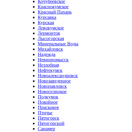
Кочубеевское
Краснокумское
Красный Пахарь
Курсавка
Курская
Левокумское
Лермонтов
Лысогорская
Минеральные Воды
Михайловск
Надежда
Невинномысск
Незлобная
Нефтекумск
Новоалександровск
Новозаведенное
Новопавловск
Новоселицкое
Подкумок
Покойное
Прасковея
Птичье
Пятигорск
Пятигорский
Санамер