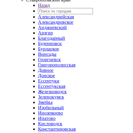
Назад
Александрийская
Александровское
Анджиевский
Арзгир
Благодарный
Буденновск
Бурлацкое
Винсады
Георгиевск
Григорополисская
Дивное
Донское
Ессентуки
Ессентукская
Железноводск
Зеленокумск
Змейка
Изобильный
Иноземцево
Ипатово
Кисловодск
Константиновская