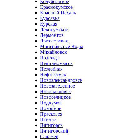
Кочубеевское
Краснокумское
Красный Пахарь
Курсавка
Курская
Левокумское
Лермонтов
Лысогорская
Минеральные Воды
Михайловск
Надежда
Невинномысск
Незлобная
Нефтекумск
Новоалександровск
Новозаведенное
Новопавловск
Новоселицкое
Подкумок
Покойное
Прасковея
Птичье
Пятигорск
Пятигорский
Санамер