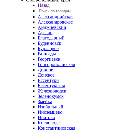
Назад
Александрийская
Александровское
Анджиевский
Арзгир
Благодарный
Буденновск
Бурлацкое
Винсады
Георгиевск
Григорополисская
Дивное
Донское
Ессентуки
Ессентукская
Железноводск
Зеленокумск
Змейка
Изобильный
Иноземцево
Ипатово
Кисловодск
Константиновская