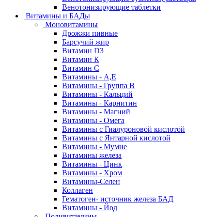
Венотонизирующие таблетки
Витамины и БАДы
Моновитамины
Дрожжи пивные
Барсучий жир
Витамин D3
Витамин К
Витамин С
Витамины - А,Е
Витамины - Группа В
Витамины - Кальций
Витамины - Карнитин
Витамины - Магний
Витамины - Омега
Витамины с Гиалуроновой кислотой
Витамины с Янтарной кислотой
Витамины - Мумие
Витамины железа
Витамины - Цинк
Витамины - Хром
Витамины-Селен
Коллаген
Гематоген- источник железа БАД
Витамины - Йод
Поливитамины