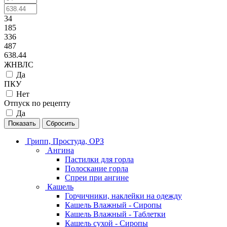
34
185
336
487
638.44
ЖНВЛС
Да
ПКУ
Нет
Отпуск по рецепту
Да
Сбросить
Грипп, Простуда, ОРЗ
Ангина
Пастилки для горла
Полоскание горла
Спреи при ангине
Кашель
Горчичники, наклейки на одежду
Кашель Влажный - Сиропы
Кашель Влажный - Таблетки
Кашель сухой - Сиропы