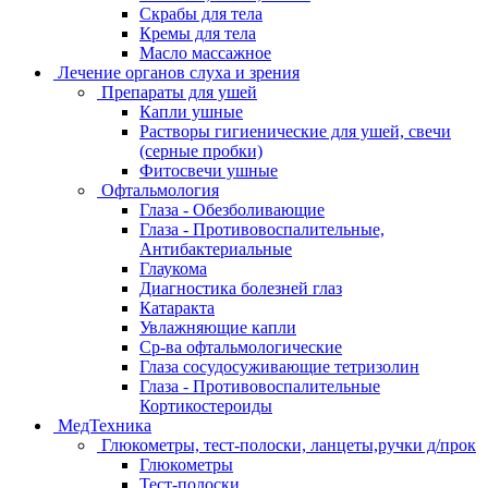
Скрабы для тела
Кремы для тела
Масло массажное
Лечение органов слуха и зрения
Препараты для ушей
Капли ушные
Растворы гигиенические для ушей, свечи
(серные пробки)
Фитосвечи ушные
Офтальмология
Глаза - Обезболивающие
Глаза - Противовоспалительные,
Антибактериальные
Глаукома
Диагностика болезней глаз
Катаракта
Увлажняющие капли
Ср-ва офтальмологические
Глаза сосудосуживающие тетризолин
Глаза - Противовоспалительные
Кортикостероиды
МедТехника
Глюкометры, тест-полоски, ланцеты,ручки д/прок
Глюкометры
Тест-полоски