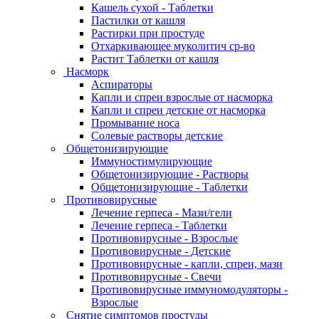
Кашель сухой - Таблетки
Пастилки от кашля
Растирки при простуде
Отхаркивающее муколитич ср-во
Растит Таблетки от кашля
Насморк
Аспираторы
Капли и спреи взрослые от насморка
Капли и спреи детские от насморка
Промывание носа
Солевые растворы детские
Общетонизирующие
Иммуностимулирующие
Общетонизирующие - Растворы
Общетонизирующие - Таблетки
Противовирусные
Лечение герпеса - Мази/гели
Лечение герпеса - Таблетки
Противовирусные - Взрослые
Противовирусные - Детские
Противовирусные - капли, спреи, мази
Противовирусные - Свечи
Противовирусные иммуномодуляторы -
Взрослые
Снятие симптомов простуды