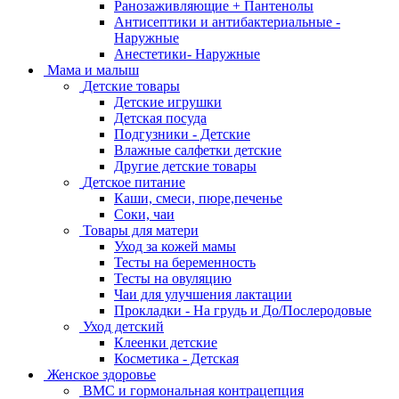
Ранозаживляющие + Пантенолы
Антисептики и антибактериальные -
Наружные
Анестетики- Наружные
Мама и малыш
Детские товары
Детские игрушки
Детская посуда
Подгузники - Детские
Влажные салфетки детские
Другие детские товары
Детское питание
Каши, смеси, пюре,печенье
Соки, чаи
Товары для матери
Уход за кожей мамы
Тесты на беременность
Тесты на овуляцию
Чаи для улучшения лактации
Прокладки - На грудь и До/Послеродовые
Уход детский
Клеенки детские
Косметика - Детская
Женское здоровье
ВМС и гормональная контрацепция