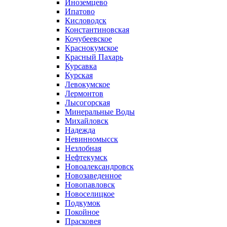
Иноземцево
Ипатово
Кисловодск
Константиновская
Кочубеевское
Краснокумское
Красный Пахарь
Курсавка
Курская
Левокумское
Лермонтов
Лысогорская
Минеральные Воды
Михайловск
Надежда
Невинномысск
Незлобная
Нефтекумск
Новоалександровск
Новозаведенное
Новопавловск
Новоселицкое
Подкумок
Покойное
Прасковея