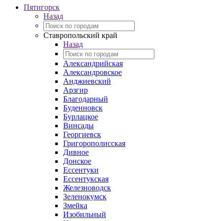
Пятигорск
Назад
Ставропольский край
Назад
Александрийская
Александровское
Анджиевский
Арзгир
Благодарный
Буденновск
Бурлацкое
Винсады
Георгиевск
Григорополисская
Дивное
Донское
Ессентуки
Ессентукская
Железноводск
Зеленокумск
Змейка
Изобильный