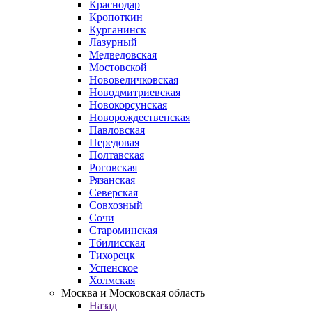
Краснодар
Кропоткин
Курганинск
Лазурный
Медведовская
Мостовской
Нововеличковская
Новодмитриевская
Новокорсунская
Новорождественская
Павловская
Передовая
Полтавская
Роговская
Рязанская
Северская
Совхозный
Сочи
Староминская
Тбилисская
Тихорецк
Успенское
Холмская
Москва и Московская область
Назад