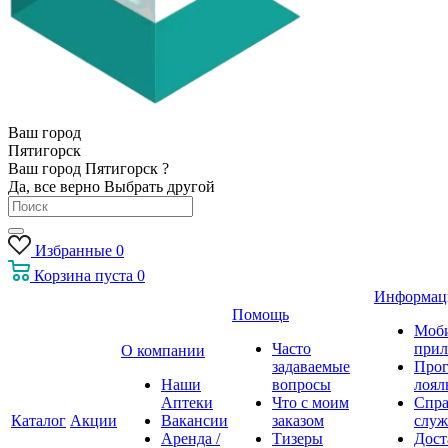
Ваш город
Пятигорск
Ваш город Пятигорск ?
Да, все верно
Выбрать другой
Избранные
0
Корзина
пуста
0
Информац
Помощь
Моб
Часто
прил
О компании
задаваемые
Про
Наши
вопросы
лоял
Аптеки
Что с моим
Спра
Каталог
Акции
Вакансии
заказом
служ
Аренда /
Тизеры
Дост