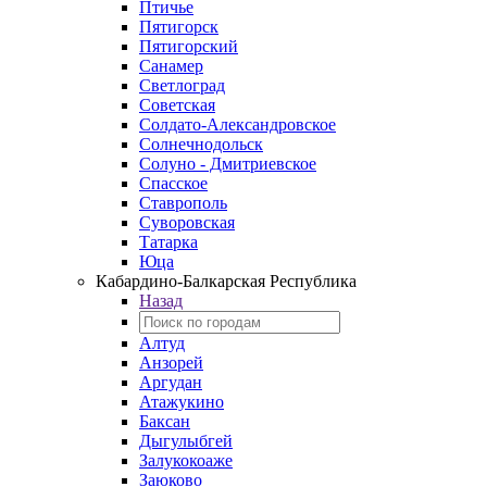
Птичье
Пятигорск
Пятигорский
Санамер
Светлоград
Советская
Солдато-Александровское
Солнечнодольск
Солуно - Дмитриевское
Спасское
Ставрополь
Суворовская
Татарка
Юца
Кабардино‑Балкарская Республика
Назад
Алтуд
Анзорей
Аргудан
Атажукино
Баксан
Дыгулыбгей
Залукокоаже
Заюково