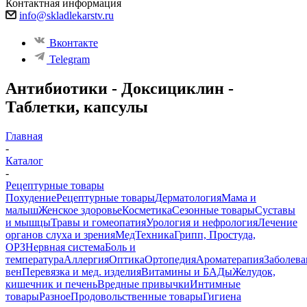
Контактная информация
info@skladlekarstv.ru
Вконтакте
Telegram
Антибиотики - Доксициклин -
Таблетки, капсулы
Главная
-
Каталог
-
Рецептурные товары
Похудение
Рецептурные товары
Дерматология
Мама и
малыш
Женское здоровье
Косметика
Сезонные товары
Суставы
и мышцы
Травы и гомеопатия
Урология и нефрология
Лечение
органов слуха и зрения
МедТехника
Грипп, Простуда,
ОРЗ
Нервная система
Боль и
температура
Аллергия
Оптика
Ортопедия
Ароматерапия
Заболева
вен
Перевязка и мед. изделия
Витамины и БАДы
Желудок,
кишечник и печень
Вредные привычки
Интимные
товары
Разное
Продовольственные товары
Гигиена