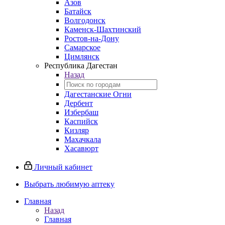
Азов
Батайск
Волгодонск
Каменск-Шахтинский
Ростов-на-Дону
Самарское
Цимлянск
Республика Дагестан
Назад
Дагестанские Огни
Дербент
Избербаш
Каспийск
Кизляр
Махачкала
Хасавюрт
Личный кабинет
Выбрать любимую аптеку
Главная
Назад
Главная