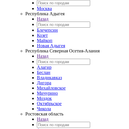
Москва
Республика Адыгея
Назад
Блечепсин
Козет
Майкоп
Новая Адыгея
Республика Северная Осетия-Алания
Назад
Алагир
Беслан
Владикавказ
Дигора
Михайловское
Мичурино
Моздок
Октябрьское
Чикола
Ростовская область
Назад