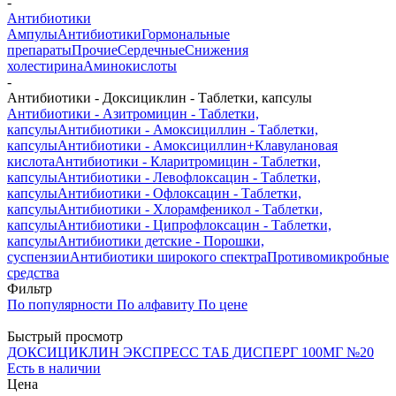
-
Антибиотики
Ампулы
Антибиотики
Гормональные
препараты
Прочие
Сердечные
Снижения
холестирина
Аминокислоты
-
Антибиотики - Доксициклин - Таблетки, капсулы
Антибиотики - Азитромицин - Таблетки,
капсулы
Антибиотики - Амоксициллин - Таблетки,
капсулы
Антибиотики - Амоксициллин+Клавулановая
кислота
Антибиотики - Кларитромицин - Таблетки,
капсулы
Антибиотики - Левофлоксацин - Таблетки,
капсулы
Антибиотики - Офлоксацин - Таблетки,
капсулы
Антибиотики - Хлорамфеникол - Таблетки,
капсулы
Антибиотики - Ципрофлоксацин - Таблетки,
капсулы
Антибиотики детские - Порошки,
суспензии
Антибиотики широкого спектра
Противомикробные
средства
Фильтр
По популярности
По алфавиту
По цене
Быстрый просмотр
ДОКСИЦИКЛИН ЭКСПРЕСС ТАБ ДИСПЕРГ 100МГ №20
Есть в наличии
Цена