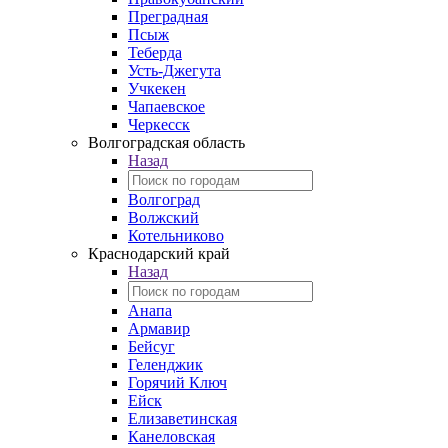
Преградная
Псыж
Теберда
Усть-Джегута
Учкекен
Чапаевское
Черкесск
Волгоградская область
Назад
Волгоград
Волжский
Котельниково
Краснодарский край
Назад
Анапа
Армавир
Бейсуг
Геленджик
Горячий Ключ
Ейск
Елизаветинская
Канеловская