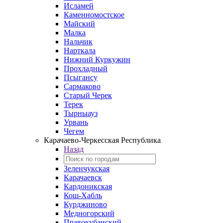
Исламей
Каменномостское
Майский
Малка
Нальчик
Нарткала
Нижний Куркужин
Прохладный
Псыгансу
Сармаково
Старый Черек
Терек
Тырныауз
Урвань
Чегем
Карачаево-Черкесская Республика
Назад
Зеленчукская
Карачаевск
Кардоникская
Кош-Хабль
Курджиново
Медногорский
Правокубанский