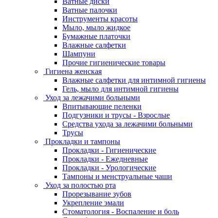
Ватные диски
Ватные палочки
Инструменты красоты
Мыло, мыло жидкое
Бумажные платочки
Влажные салфетки
Шампуни
Прочие гигиенические товары
Гигиена женская
Влажные салфетки для интимной гигиены
Гель, мыло для интимной гигиены
Уход за лежачими больными
Впитывающие пеленки
Подгузники и трусы - Взрослые
Средства ухода за лежачими больными
Трусы
Прокладки и тампоны
Прокладки - Гигиенические
Прокладки - Ежедневные
Прокладки - Урологические
Тампоны и менструальные чаши
Уход за полостью рта
Прорезывание зубов
Укрепление эмали
Стоматология - Воспаление и боль