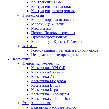
Контрацепция ВМС
Контрацепция плановая
Контрацепция экстренная
Гинекология
Микрофлора вагинальная
Молочница - Свечи
Мастопатия
Прочее Половые гормоны
Противопротозойные
Молочница - Кремы Таблетки
Климакс
Гормональные препараты при климаксе
Негормональные препараты
Косметика
Импортная косметика
Косметика - УРЬЯЖ
Косметика Скинкод
Косметика Авен
Косметика Биодерма
Косметика Виши
Косметика Кора
Косметика Либридерм
Косметика Ля Рош Позе
Уход за волосами
Бальзамы, маски для волос