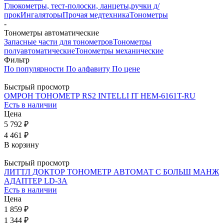
Глюкометры, тест-полоски, ланцеты,ручки д/
прок
Ингаляторы
Прочая медтехника
Тонометры
-
Тонометры автоматические
Запасные части для тонометров
Тонометры
полуавтоматические
Тонометры механические
Фильтр
По популярности
По алфавиту
По цене
Быстрый просмотр
ОМРОН ТОНОМЕТР RS2 INTELLI IT HEM-6161T-RU
Есть в наличии
Цена
5 792 ₽
4 461 ₽
В корзину
Быстрый просмотр
ЛИТТЛ ДОКТОР ТОНОМЕТР АВТОМАТ С БОЛЬШ МАНЖ
АДАПТЕР LD-3A
Есть в наличии
Цена
1 859 ₽
1 344 ₽