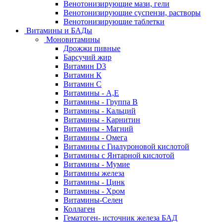
Венотонизирующие мази, гели
Венотонизирующие суспензи, растворы
Венотонизирующие таблетки
Витамины и БАДы
Моновитамины
Дрожжи пивные
Барсучий жир
Витамин D3
Витамин К
Витамин С
Витамины - А,Е
Витамины - Группа В
Витамины - Кальций
Витамины - Карнитин
Витамины - Магний
Витамины - Омега
Витамины с Гиалуроновой кислотой
Витамины с Янтарной кислотой
Витамины - Мумие
Витамины железа
Витамины - Цинк
Витамины - Хром
Витамины-Селен
Коллаген
Гематоген- источник железа БАД