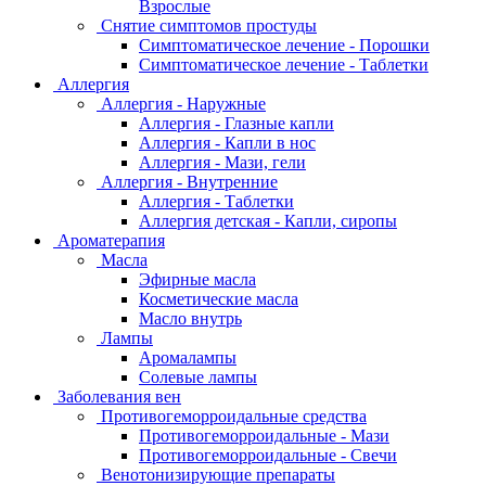
Взрослые
Снятие симптомов простуды
Симптоматическое лечение - Порошки
Симптоматическое лечение - Таблетки
Аллергия
Аллергия - Наружные
Аллергия - Глазные капли
Аллергия - Капли в нос
Аллергия - Мази, гели
Аллергия - Внутренние
Аллергия - Таблетки
Аллергия детская - Капли, сиропы
Ароматерапия
Масла
Эфирные масла
Косметические масла
Масло внутрь
Лампы
Аромалампы
Солевые лампы
Заболевания вен
Противогеморроидальные средства
Противогеморроидальные - Мази
Противогеморроидальные - Свечи
Венотонизирующие препараты