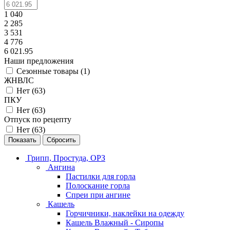
1 040
2 285
3 531
4 776
6 021.95
Наши предложения
Сезонные товары (
1
)
ЖНВЛС
Нет (
63
)
ПКУ
Нет (
63
)
Отпуск по рецепту
Нет (
63
)
Сбросить
Грипп, Простуда, ОРЗ
Ангина
Пастилки для горла
Полоскание горла
Спреи при ангине
Кашель
Горчичники, наклейки на одежду
Кашель Влажный - Сиропы