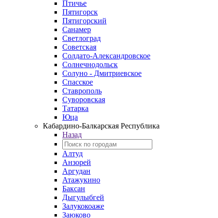
Птичье
Пятигорск
Пятигорский
Санамер
Светлоград
Советская
Солдато-Александровское
Солнечнодольск
Солуно - Дмитриевское
Спасское
Ставрополь
Суворовская
Татарка
Юца
Кабардино‑Балкарская Республика
Назад
Алтуд
Анзорей
Аргудан
Атажукино
Баксан
Дыгулыбгей
Залукокоаже
Заюково