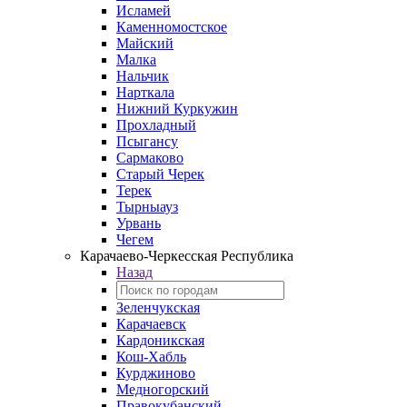
Исламей
Каменномостское
Майский
Малка
Нальчик
Нарткала
Нижний Куркужин
Прохладный
Псыгансу
Сармаково
Старый Черек
Терек
Тырныауз
Урвань
Чегем
Карачаево-Черкесская Республика
Назад
Зеленчукская
Карачаевск
Кардоникская
Кош-Хабль
Курджиново
Медногорский
Правокубанский