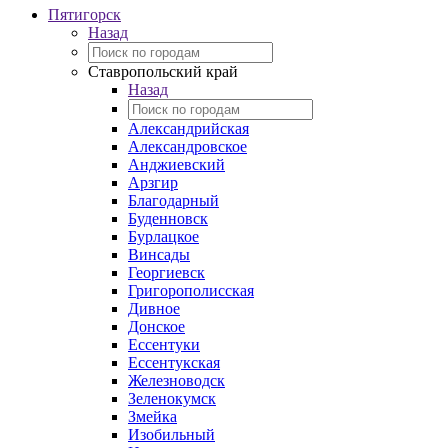
Пятигорск
Назад
Ставропольский край
Назад
Александрийская
Александровское
Анджиевский
Арзгир
Благодарный
Буденновск
Бурлацкое
Винсады
Георгиевск
Григорополисская
Дивное
Донское
Ессентуки
Ессентукская
Железноводск
Зеленокумск
Змейка
Изобильный