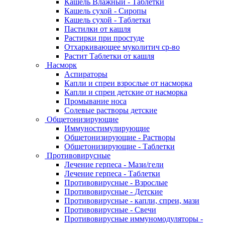
Кашель Влажный - Таблетки
Кашель сухой - Сиропы
Кашель сухой - Таблетки
Пастилки от кашля
Растирки при простуде
Отхаркивающее муколитич ср-во
Растит Таблетки от кашля
Насморк
Аспираторы
Капли и спреи взрослые от насморка
Капли и спреи детские от насморка
Промывание носа
Солевые растворы детские
Общетонизирующие
Иммуностимулирующие
Общетонизирующие - Растворы
Общетонизирующие - Таблетки
Противовирусные
Лечение герпеса - Мази/гели
Лечение герпеса - Таблетки
Противовирусные - Взрослые
Противовирусные - Детские
Противовирусные - капли, спреи, мази
Противовирусные - Свечи
Противовирусные иммуномодуляторы -