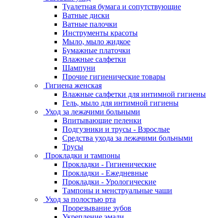
Туалетная бумага и сопутствующие
Ватные диски
Ватные палочки
Инструменты красоты
Мыло, мыло жидкое
Бумажные платочки
Влажные салфетки
Шампуни
Прочие гигиенические товары
Гигиена женская
Влажные салфетки для интимной гигиены
Гель, мыло для интимной гигиены
Уход за лежачими больными
Впитывающие пеленки
Подгузники и трусы - Взрослые
Средства ухода за лежачими больными
Трусы
Прокладки и тампоны
Прокладки - Гигиенические
Прокладки - Ежедневные
Прокладки - Урологические
Тампоны и менструальные чаши
Уход за полостью рта
Прорезывание зубов
Укрепление эмали