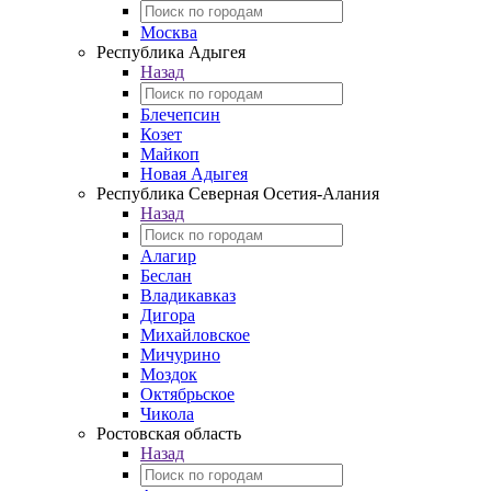
Москва
Республика Адыгея
Назад
Блечепсин
Козет
Майкоп
Новая Адыгея
Республика Северная Осетия-Алания
Назад
Алагир
Беслан
Владикавказ
Дигора
Михайловское
Мичурино
Моздок
Октябрьское
Чикола
Ростовская область
Назад