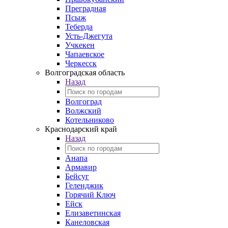
Преградная
Псыж
Теберда
Усть-Джегута
Учкекен
Чапаевское
Черкесск
Волгоградская область
Назад
Волгоград
Волжский
Котельниково
Краснодарский край
Назад
Анапа
Армавир
Бейсуг
Геленджик
Горячий Ключ
Ейск
Елизаветинская
Канеловская