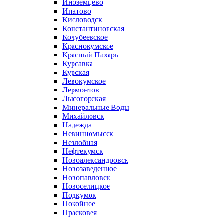
Иноземцево
Ипатово
Кисловодск
Константиновская
Кочубеевское
Краснокумское
Красный Пахарь
Курсавка
Курская
Левокумское
Лермонтов
Лысогорская
Минеральные Воды
Михайловск
Надежда
Невинномысск
Незлобная
Нефтекумск
Новоалександровск
Новозаведенное
Новопавловск
Новоселицкое
Подкумок
Покойное
Прасковея