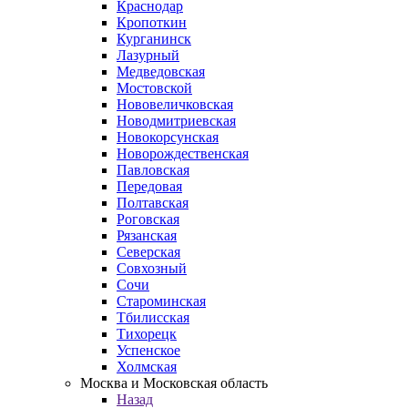
Краснодар
Кропоткин
Курганинск
Лазурный
Медведовская
Мостовской
Нововеличковская
Новодмитриевская
Новокорсунская
Новорождественская
Павловская
Передовая
Полтавская
Роговская
Рязанская
Северская
Совхозный
Сочи
Староминская
Тбилисская
Тихорецк
Успенское
Холмская
Москва и Московская область
Назад