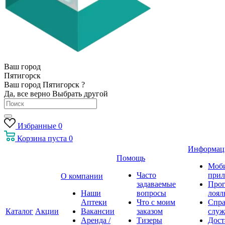
Ваш город
Пятигорск
Ваш город Пятигорск ?
Да, все верно
Выбрать другой
Избранные
0
Корзина
пуста
0
Информац
Помощь
Моб
Часто
прил
О компании
задаваемые
Про
Наши
вопросы
лоял
Аптеки
Что с моим
Спра
Каталог
Акции
Вакансии
заказом
служ
Аренда /
Тизеры
Дост