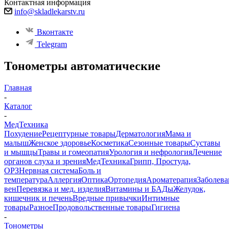
Контактная информация
info@skladlekarstv.ru
Вконтакте
Telegram
Тонометры автоматические
Главная
-
Каталог
-
МедТехника
Похудение
Рецептурные товары
Дерматология
Мама и
малыш
Женское здоровье
Косметика
Сезонные товары
Суставы
и мышцы
Травы и гомеопатия
Урология и нефрология
Лечение
органов слуха и зрения
МедТехника
Грипп, Простуда,
ОРЗ
Нервная система
Боль и
температура
Аллергия
Оптика
Ортопедия
Ароматерапия
Заболева
вен
Перевязка и мед. изделия
Витамины и БАДы
Желудок,
кишечник и печень
Вредные привычки
Интимные
товары
Разное
Продовольственные товары
Гигиена
-
Тонометры