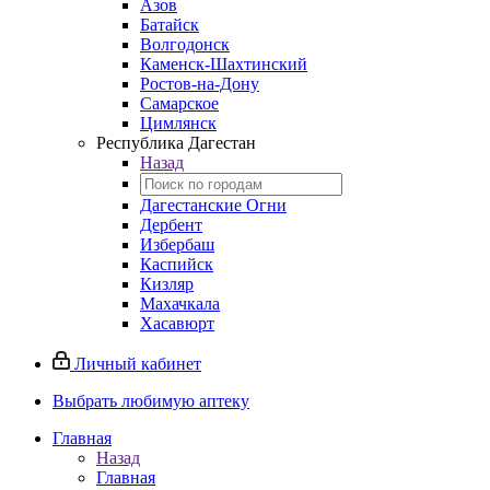
Азов
Батайск
Волгодонск
Каменск-Шахтинский
Ростов-на-Дону
Самарское
Цимлянск
Республика Дагестан
Назад
Дагестанские Огни
Дербент
Избербаш
Каспийск
Кизляр
Махачкала
Хасавюрт
Личный кабинет
Выбрать любимую аптеку
Главная
Назад
Главная