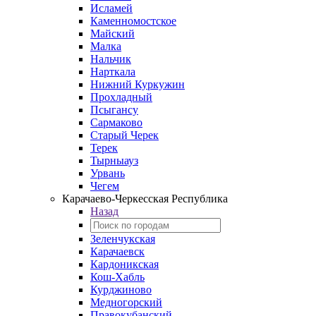
Исламей
Каменномостское
Майский
Малка
Нальчик
Нарткала
Нижний Куркужин
Прохладный
Псыгансу
Сармаково
Старый Черек
Терек
Тырныауз
Урвань
Чегем
Карачаево-Черкесская Республика
Назад
Зеленчукская
Карачаевск
Кардоникская
Кош-Хабль
Курджиново
Медногорский
Правокубанский