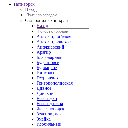
Пятигорск
Назад
Ставропольский край
Назад
Александрийская
Александровское
Анджиевский
Арзгир
Благодарный
Буденновск
Бурлацкое
Винсады
Георгиевск
Григорополисская
Дивное
Донское
Ессентуки
Ессентукская
Железноводск
Зеленокумск
Змейка
Изобильный