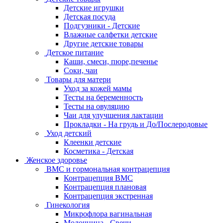
Детские игрушки
Детская посуда
Подгузники - Детские
Влажные салфетки детские
Другие детские товары
Детское питание
Каши, смеси, пюре,печенье
Соки, чаи
Товары для матери
Уход за кожей мамы
Тесты на беременность
Тесты на овуляцию
Чаи для улучшения лактации
Прокладки - На грудь и До/Послеродовые
Уход детский
Клеенки детские
Косметика - Детская
Женское здоровье
ВМС и гормональная контрацепция
Контрацепция ВМС
Контрацепция плановая
Контрацепция экстренная
Гинекология
Микрофлора вагинальная
Молочница - Свечи