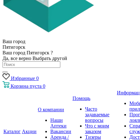
Ваш город
Пятигорск
Ваш город Пятигорск ?
Да, все верно
Выбрать другой
Избранные
0
Корзина
пуста
0
Информац
Помощь
Моб
Часто
прил
О компании
задаваемые
Про
Наши
вопросы
лоял
Аптеки
Что с моим
Спра
Каталог
Акции
Вакансии
заказом
служ
Аренда /
Тизеры
Дост