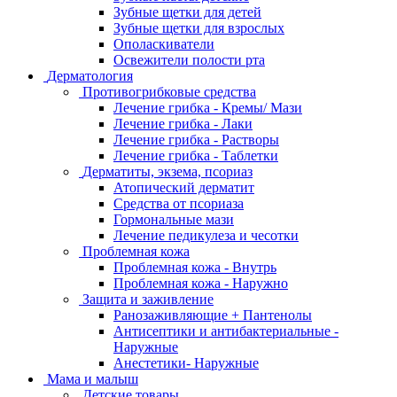
Зубные щетки для детей
Зубные щетки для взрослых
Ополаскиватели
Освежители полости рта
Дерматология
Противогрибковые средства
Лечение грибка - Кремы/ Мази
Лечение грибка - Лаки
Лечение грибка - Растворы
Лечение грибка - Таблетки
Дерматиты, экзема, псориаз
Атопический дерматит
Средства от псориаза
Гормональные мази
Лечение педикулеза и чесотки
Проблемная кожа
Проблемная кожа - Внутрь
Проблемная кожа - Наружно
Защита и заживление
Ранозаживляющие + Пантенолы
Антисептики и антибактериальные -
Наружные
Анестетики- Наружные
Мама и малыш
Детские товары