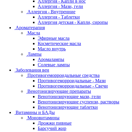
Аллергия - Капли в нос
Аллергия - Мази, гели
Аллергия - Внутренние
Аллергия - Таблетки
Аллергия детская - Капли, сиропы
Ароматерапия
Масла
Эфирные масла
Косметические масла
Масло внутрь
Лампы
Аромалампы
Солевые лампы
Заболевания вен
Противогеморроидальные средства
Противогеморроидальные - Мази
Противогеморроидальные - Свечи
Венотонизирующие препараты
Венотонизирующие мази, гели
Венотонизирующие суспензи, растворы
Венотонизирующие таблетки
Витамины и БАДы
Моновитамины
Дрожжи пивные
Барсучий жир