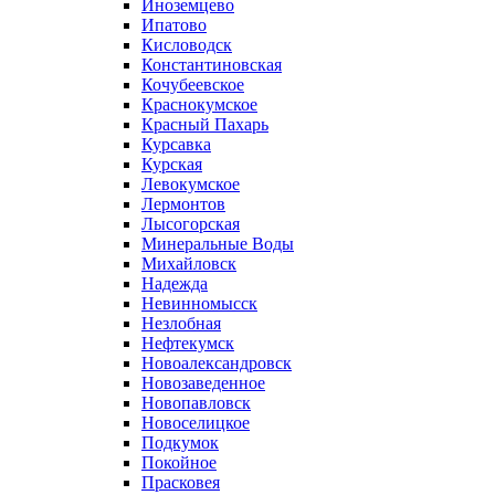
Иноземцево
Ипатово
Кисловодск
Константиновская
Кочубеевское
Краснокумское
Красный Пахарь
Курсавка
Курская
Левокумское
Лермонтов
Лысогорская
Минеральные Воды
Михайловск
Надежда
Невинномысск
Незлобная
Нефтекумск
Новоалександровск
Новозаведенное
Новопавловск
Новоселицкое
Подкумок
Покойное
Прасковея