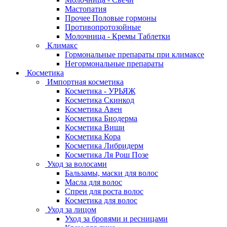
Мастопатия
Прочее Половые гормоны
Противопротозойные
Молочница - Кремы Таблетки
Климакс
Гормональные препараты при климаксе
Негормональные препараты
Косметика
Импортная косметика
Косметика - УРЬЯЖ
Косметика Скинкод
Косметика Авен
Косметика Биодерма
Косметика Виши
Косметика Кора
Косметика Либридерм
Косметика Ля Рош Позе
Уход за волосами
Бальзамы, маски для волос
Масла для волос
Спреи для роста волос
Косметика для волос
Уход за лицом
Уход за бровями и ресницами