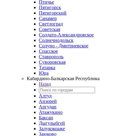
Птичье
Пятигорск
Пятигорский
Санамер
Светлоград
Советская
Солдато-Александровское
Солнечнодольск
Солуно - Дмитриевское
Спасское
Ставрополь
Суворовская
Татарка
Юца
Кабардино‑Балкарская Республика
Назад
Алтуд
Анзорей
Аргудан
Атажукино
Баксан
Дыгулыбгей
Залукокоаже
Заюково