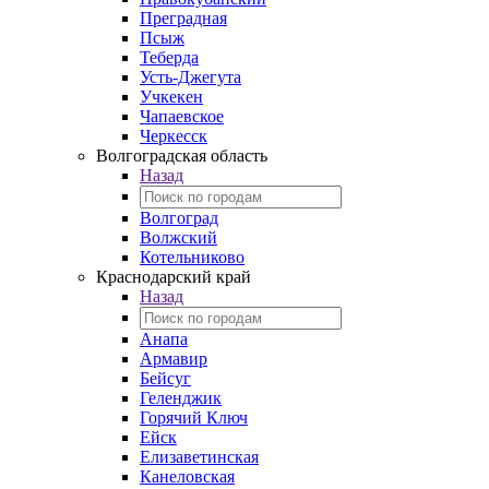
Преградная
Псыж
Теберда
Усть-Джегута
Учкекен
Чапаевское
Черкесск
Волгоградская область
Назад
Волгоград
Волжский
Котельниково
Краснодарский край
Назад
Анапа
Армавир
Бейсуг
Геленджик
Горячий Ключ
Ейск
Елизаветинская
Канеловская