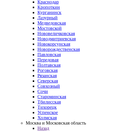
Краснодар
Кропоткин
Курганинск
Лазурный
Медведовская
Мостовской
Нововеличковская
Новодмитриевская
Новокорсунская
Новорождественская
Павловская
Передовая
Полтавская
Роговская
Рязанская
Северская
Совхозный
Сочи
Староминская
Тбилисская
Тихорецк
Успенское
Холмская
Москва и Московская область
Назад