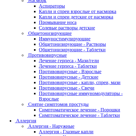
Насморк
Аспираторы
Капли и спреи взрослые от насморка
Капли и спреи детские от насморка
Промывание носа
Солевые растворы детские
Общетонизирующие
Иммуностимулирующие
Общетонизирующие - Растворы
Общетонизирующие - Таблетки
Противовирусные
Лечение герпеса - Мази/гели
Лечение герпеса - Таблетки
Противовирусные - Взрослые
Противовирусные - Детские
Противовирусные - капли, спреи, мази
Противовирусные - Свечи
Противовирусные иммуномодуляторы -
Взрослые
Снятие симптомов простуды
Симптоматическое лечение - Порошки
Симптоматическое лечение - Таблетки
Аллергия
Аллергия - Наружные
Аллергия - Глазные капли