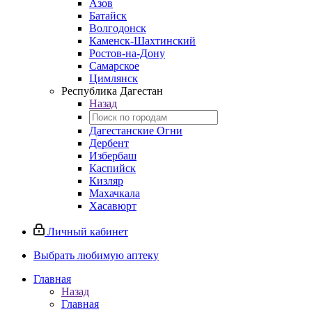
Азов
Батайск
Волгодонск
Каменск-Шахтинский
Ростов-на-Дону
Самарское
Цимлянск
Республика Дагестан
Назад
Дагестанские Огни
Дербент
Избербаш
Каспийск
Кизляр
Махачкала
Хасавюрт
Личный кабинет
Выбрать любимую аптеку
Главная
Назад
Главная