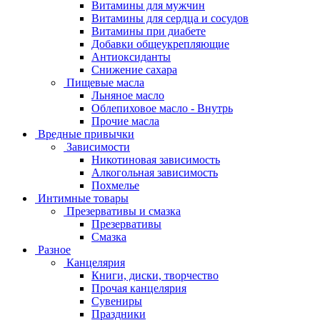
Витамины для мужчин
Витамины для сердца и сосудов
Витамины при диабете
Добавки общеукрепляющие
Антиоксиданты
Снижение сахара
Пищевые масла
Льняное масло
Облепиховое масло - Внутрь
Прочие масла
Вредные привычки
Зависимости
Никотиновая зависимость
Алкогольная зависимость
Похмелье
Интимные товары
Презервативы и смазка
Презервативы
Смазка
Разное
Канцелярия
Книги, диски, творчество
Прочая канцелярия
Сувениры
Праздники