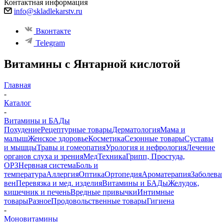
Контактная информация
info@skladlekarstv.ru
Вконтакте
Telegram
Витамины с Янтарной кислотой
Главная
-
Каталог
-
Витамины и БАДы
Похудение
Рецептурные товары
Дерматология
Мама и
малыш
Женское здоровье
Косметика
Сезонные товары
Суставы
и мышцы
Травы и гомеопатия
Урология и нефрология
Лечение
органов слуха и зрения
МедТехника
Грипп, Простуда,
ОРЗ
Нервная система
Боль и
температура
Аллергия
Оптика
Ортопедия
Ароматерапия
Заболева
вен
Перевязка и мед. изделия
Витамины и БАДы
Желудок,
кишечник и печень
Вредные привычки
Интимные
товары
Разное
Продовольственные товары
Гигиена
-
Моновитамины