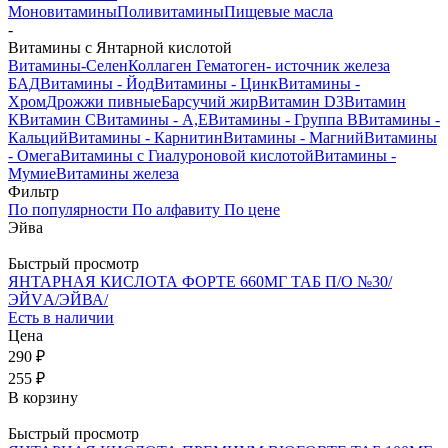
Моновитамины
Поливитамины
Пищевые масла
-
Витамины с Янтарной кислотой
Витамины-Селен
Коллаген
Гематоген- источник железа
БАД
Витамины - Йод
Витамины - Цинк
Витамины -
Хром
Дрожжи пивные
Барсучий жир
Витамин D3
Витамин
К
Витамин С
Витамины - А,Е
Витамины - Группа В
Витамины -
Кальций
Витамины - Карнитин
Витамины - Магний
Витамины
- Омега
Витамины с Гиалуроновой кислотой
Витамины -
Мумие
Витамины железа
Фильтр
По популярности
По алфавиту
По цене
Эйва
Быстрый просмотр
ЯНТАРНАЯ КИСЛОТА ФОРТЕ 660МГ ТАБ П/О №30/
ЭЙVА/ЭЙВА/
Есть в наличии
Цена
290 ₽
255 ₽
В корзину
Быстрый просмотр