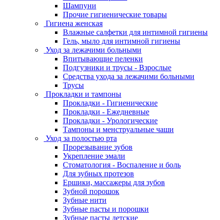
Шампуни
Прочие гигиенические товары
Гигиена женская
Влажные салфетки для интимной гигиены
Гель, мыло для интимной гигиены
Уход за лежачими больными
Впитывающие пеленки
Подгузники и трусы - Взрослые
Средства ухода за лежачими больными
Трусы
Прокладки и тампоны
Прокладки - Гигиенические
Прокладки - Ежедневные
Прокладки - Урологические
Тампоны и менструальные чаши
Уход за полостью рта
Прорезывание зубов
Укрепление эмали
Стоматология - Воспаление и боль
Для зубных протезов
Ершики, массажеры для зубов
Зубной порошок
Зубные нити
Зубные пасты и порошки
Зубные пасты детские