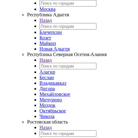
Москва
Республика Адыгея
Назад
Блечепсин
Козет
Майкоп
Новая Адыгея
Республика Северная Осетия-Алания
Назад
Алагир
Беслан
Владикавказ
Дигора
Михайловское
Мичурино
Моздок
Октябрьское
Чикола
Ростовская область
Назад