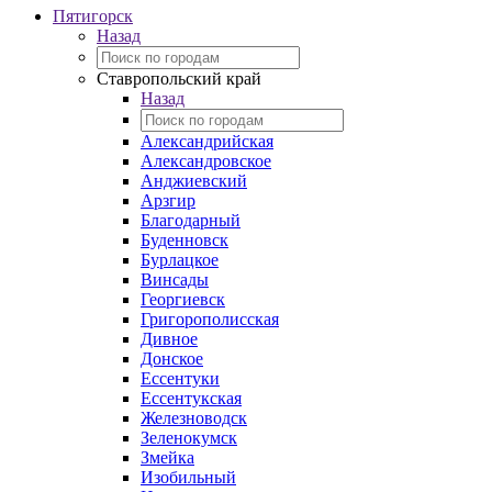
Пятигорск
Назад
Ставропольский край
Назад
Александрийская
Александровское
Анджиевский
Арзгир
Благодарный
Буденновск
Бурлацкое
Винсады
Георгиевск
Григорополисская
Дивное
Донское
Ессентуки
Ессентукская
Железноводск
Зеленокумск
Змейка
Изобильный