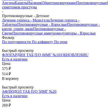
Ангина
Кашель
Насморк
Общетонизирующие
Противовирусные
симптомов простуды
-
Противовирусные - Детские
Лечение герпеса - Мази/гели
Лечение герпеса -
Таблетки
Противовирусные - Взрослые
Противовирусные -
капли, спреи, мази
Противовирусные -
Свечи
Противовирусные иммуномодуляторы - Взрослые
Фильтр
По популярности
По алфавиту
По цене
Быстрый просмотр
ФЛОГАРДИН ТАБ П/О 60МГ №10/ОБНОВЛЕНИЕ/
Есть в наличии
Цена
575 ₽
514 ₽
В корзину
Быстрый просмотр
АФЛЮДОЛ ТАБ П/О 50МГ №20
Есть в наличии
Цена
269 ₽