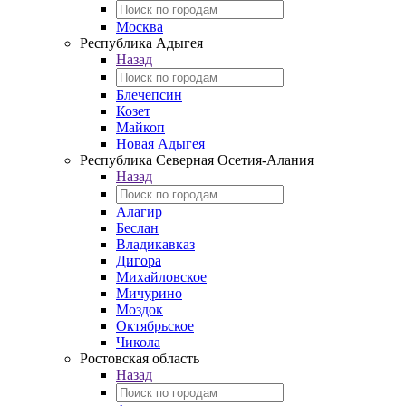
Москва
Республика Адыгея
Назад
Блечепсин
Козет
Майкоп
Новая Адыгея
Республика Северная Осетия-Алания
Назад
Алагир
Беслан
Владикавказ
Дигора
Михайловское
Мичурино
Моздок
Октябрьское
Чикола
Ростовская область
Назад