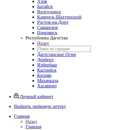
Азов
Батайск
Волгодонск
Каменск-Шахтинский
Ростов-на-Дону
Самарское
Цимлянск
Республика Дагестан
Назад
Дагестанские Огни
Дербент
Избербаш
Каспийск
Кизляр
Махачкала
Хасавюрт
Личный кабинет
Выбрать любимую аптеку
Главная
Назад
Главная