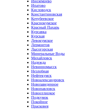
Иноземцево
Ипатово
Кисловодск
Константиновская
Кочубеевское
Краснокумское
Красный Пахарь
Курсавка
Курская
Левокумское
Лермонтов
Лысогорская
Минеральные Воды
Михайловск
Надежда
Невинномысск
Незлобная
Нефтекумск
Новоалександровск
Новозаведенное
Новопавловск
Новоселицкое
Подкумок
Покойное
Прасковея