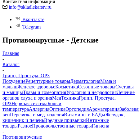
Контактная информация
info@skladlekarstv.ru
Вконтакте
Telegram
Противовирусные - Детские
Главная
-
Каталог
-
Грипп, Простуда, ОРЗ
Похудение
Рецептурные товары
Дерматология
Мама и
малыш
Женское здоровье
Косметика
Сезонные товары
Суставы
и мышцы
Травы и гомеопатия
Урология и нефрология
Лечение
органов слуха и зрения
МедТехника
Грипп, Простуда,
ОРЗ
Нервная система
Боль и
температура
Аллергия
Оптика
Ортопедия
Ароматерапия
Заболева
вен
Перевязка и мед. изделия
Витамины и БАДы
Желудок,
кишечник и печень
Вредные привычки
Интимные
товары
Разное
Продовольственные товары
Гигиена
-
Противовирусные