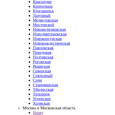
Краснодар
Кропоткин
Курганинск
Лазурный
Медведовская
Мостовской
Нововеличковская
Новодмитриевская
Новокорсунская
Новорождественская
Павловская
Передовая
Полтавская
Роговская
Рязанская
Северская
Совхозный
Сочи
Староминская
Тбилисская
Тихорецк
Успенское
Холмская
Москва и Московская область
Назад