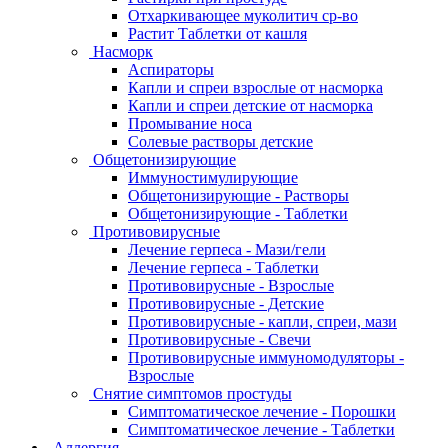
Отхаркивающее муколитич ср-во
Растит Таблетки от кашля
Насморк
Аспираторы
Капли и спреи взрослые от насморка
Капли и спреи детские от насморка
Промывание носа
Солевые растворы детские
Общетонизирующие
Иммуностимулирующие
Общетонизирующие - Растворы
Общетонизирующие - Таблетки
Противовирусные
Лечение герпеса - Мази/гели
Лечение герпеса - Таблетки
Противовирусные - Взрослые
Противовирусные - Детские
Противовирусные - капли, спреи, мази
Противовирусные - Свечи
Противовирусные иммуномодуляторы -
Взрослые
Снятие симптомов простуды
Симптоматическое лечение - Порошки
Симптоматическое лечение - Таблетки
Аллергия