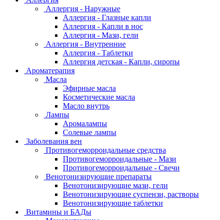
Аллергия - Наружные
Аллергия - Глазные капли
Аллергия - Капли в нос
Аллергия - Мази, гели
Аллергия - Внутренние
Аллергия - Таблетки
Аллергия детская - Капли, сиропы
Ароматерапия
Масла
Эфирные масла
Косметические масла
Масло внутрь
Лампы
Аромалампы
Солевые лампы
Заболевания вен
Противогеморроидальные средства
Противогеморроидальные - Мази
Противогеморроидальные - Свечи
Венотонизирующие препараты
Венотонизирующие мази, гели
Венотонизирующие суспензи, растворы
Венотонизирующие таблетки
Витамины и БАДы