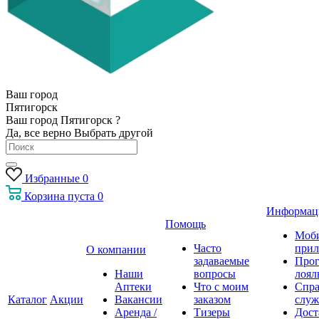
Ваш город
Пятигорск
Ваш город Пятигорск ?
Да, все верно
Выбрать другой
Избранные
0
Корзина
пуста
0
Информац
Помощь
Моб
Часто
прил
О компании
задаваемые
Про
Наши
вопросы
лоял
Аптеки
Что с моим
Спра
Каталог
Акции
Вакансии
заказом
служ
Аренда /
Тизеры
Дост