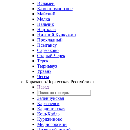
Исламей
Каменномостское
Майский
Малка
Нальчик
Нарткала
Нижний Куркужин
Прохладный
Псыгансу
Сармаково
Старый Черек
Терек
Тырныауз
Урвань
Чегем
Карачаево-Черкесская Республика
Назад
Зеленчукская
Карачаевск
Кардоникская
Кош-Хабль
Курджиново
Медногорский
Правокубанский