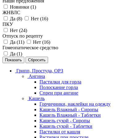
Наши предложения
Новинки (
1
)
ЖНВЛС
Да (
8
)
Нет (
16
)
ПКУ
Нет (
24
)
Отпуск по рецепту
Да (
11
)
Нет (
16
)
Гомеопатическое средство
Да (
1
)
Сбросить
Грипп, Простуда, ОРЗ
Ангина
Пастилки для горла
Полоскание горла
Спреи при ангине
Кашель
Горчичники, наклейки на одежду
Кашель Влажный - Сиропы
Кашель Влажный - Таблетки
Кашель сухой - Сиропы
Кашель сухой - Таблетки
Пастилки от кашля
Растирки при простуде