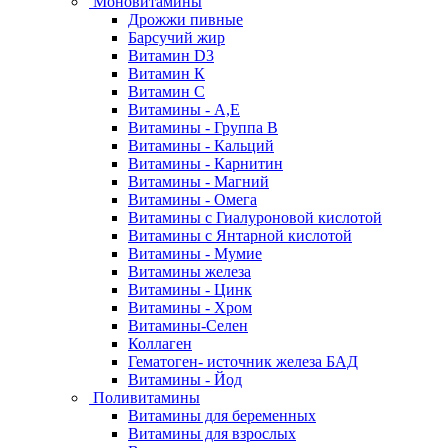
Моновитамины
Дрожжи пивные
Барсучий жир
Витамин D3
Витамин К
Витамин С
Витамины - А,Е
Витамины - Группа В
Витамины - Кальций
Витамины - Карнитин
Витамины - Магний
Витамины - Омега
Витамины с Гиалуроновой кислотой
Витамины с Янтарной кислотой
Витамины - Мумие
Витамины железа
Витамины - Цинк
Витамины - Хром
Витамины-Селен
Коллаген
Гематоген- источник железа БАД
Витамины - Йод
Поливитамины
Витамины для беременных
Витамины для взрослых