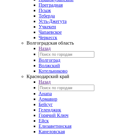
Преградная
Псыж
Теберда
Усть-Джегута
Учкекен
Чапаевское
Черкесск
Волгоградская область
Назад
Волгоград
Волжский
Котельниково
Краснодарский край
Назад
Анапа
Армавир
Бейсуг
Геленджик
Горячий Ключ
Ейск
Елизаветинская
Канеловская