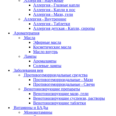
Аллергия - Наружные
Аллергия - Глазные капли
Аллергия - Капли в нос
Аллергия - Мази, гели
Аллергия - Внутренние
Аллергия - Таблетки
Аллергия детская - Капли, сиропы
Ароматерапия
Масла
Эфирные масла
Косметические масла
Масло внутрь
Лампы
Аромалампы
Солевые лампы
Заболевания вен
Противогеморроидальные средства
Противогеморроидальные - Мази
Противогеморроидальные - Свечи
Венотонизирующие препараты
Венотонизирующие мази, гели
Венотонизирующие суспензи, растворы
Венотонизирующие таблетки
Витамины и БАДы
Моновитамины