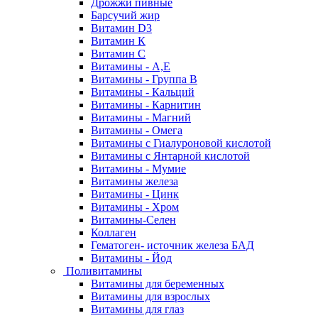
Дрожжи пивные
Барсучий жир
Витамин D3
Витамин К
Витамин С
Витамины - А,Е
Витамины - Группа В
Витамины - Кальций
Витамины - Карнитин
Витамины - Магний
Витамины - Омега
Витамины с Гиалуроновой кислотой
Витамины с Янтарной кислотой
Витамины - Мумие
Витамины железа
Витамины - Цинк
Витамины - Хром
Витамины-Селен
Коллаген
Гематоген- источник железа БАД
Витамины - Йод
Поливитамины
Витамины для беременных
Витамины для взрослых
Витамины для глаз