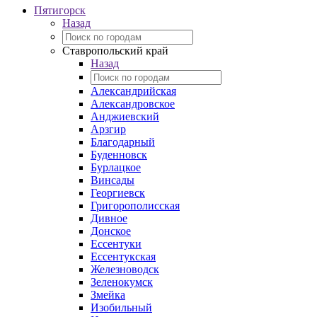
Пятигорск
Назад
Ставропольский край
Назад
Александрийская
Александровское
Анджиевский
Арзгир
Благодарный
Буденновск
Бурлацкое
Винсады
Георгиевск
Григорополисская
Дивное
Донское
Ессентуки
Ессентукская
Железноводск
Зеленокумск
Змейка
Изобильный