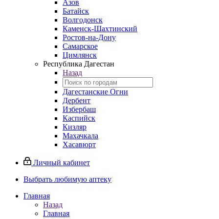
Азов
Батайск
Волгодонск
Каменск-Шахтинский
Ростов-на-Дону
Самарское
Цимлянск
Республика Дагестан
Назад
Дагестанские Огни
Дербент
Избербаш
Каспийск
Кизляр
Махачкала
Хасавюрт
Личный кабинет
Выбрать любимую аптеку
Главная
Назад
Главная