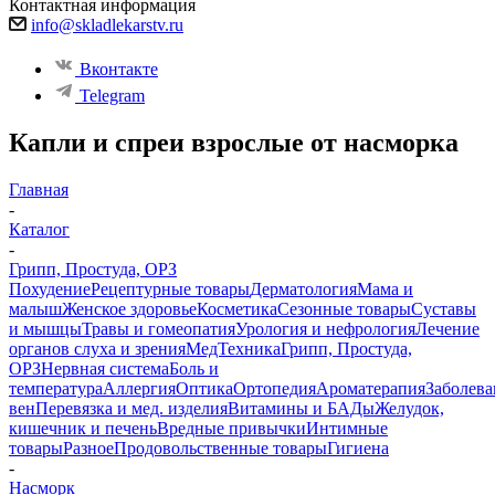
Контактная информация
info@skladlekarstv.ru
Вконтакте
Telegram
Капли и спреи взрослые от насморка
Главная
-
Каталог
-
Грипп, Простуда, ОРЗ
Похудение
Рецептурные товары
Дерматология
Мама и
малыш
Женское здоровье
Косметика
Сезонные товары
Суставы
и мышцы
Травы и гомеопатия
Урология и нефрология
Лечение
органов слуха и зрения
МедТехника
Грипп, Простуда,
ОРЗ
Нервная система
Боль и
температура
Аллергия
Оптика
Ортопедия
Ароматерапия
Заболева
вен
Перевязка и мед. изделия
Витамины и БАДы
Желудок,
кишечник и печень
Вредные привычки
Интимные
товары
Разное
Продовольственные товары
Гигиена
-
Насморк