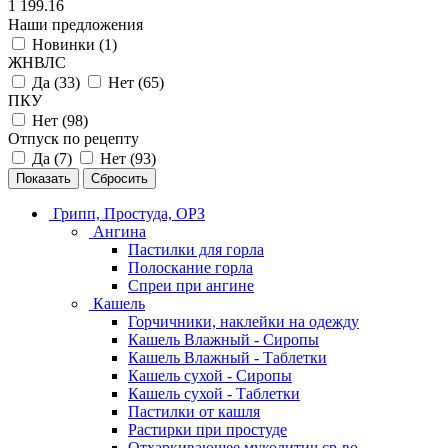
1 199.16
Наши предложения
Новинки (
1
)
ЖНВЛС
Да (
33
)
Нет (
65
)
ПКУ
Нет (
98
)
Отпуск по рецепту
Да (
7
)
Нет (
93
)
Сбросить
Грипп, Простуда, ОРЗ
Ангина
Пастилки для горла
Полоскание горла
Спреи при ангине
Кашель
Горчичники, наклейки на одежду
Кашель Влажный - Сиропы
Кашель Влажный - Таблетки
Кашель сухой - Сиропы
Кашель сухой - Таблетки
Пастилки от кашля
Растирки при простуде
Отхаркивающее муколитич ср-во