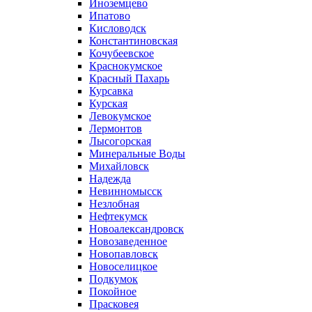
Иноземцево
Ипатово
Кисловодск
Константиновская
Кочубеевское
Краснокумское
Красный Пахарь
Курсавка
Курская
Левокумское
Лермонтов
Лысогорская
Минеральные Воды
Михайловск
Надежда
Невинномысск
Незлобная
Нефтекумск
Новоалександровск
Новозаведенное
Новопавловск
Новоселицкое
Подкумок
Покойное
Прасковея