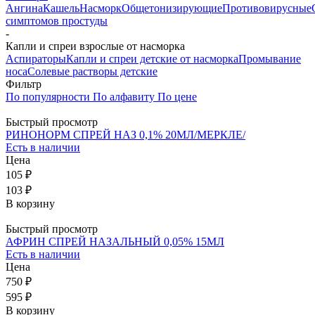
Ангина
Кашель
Насморк
Общетонизирующие
Противовирусные
симптомов простуды
-
Капли и спреи взрослые от насморка
Аспираторы
Капли и спреи детские от насморка
Промывание
носа
Солевые растворы детские
Фильтр
По популярности
По алфавиту
По цене
Быстрый просмотр
РИНОНОРМ СПРЕЙ НАЗ 0,1% 20МЛ/МЕРКЛЕ/
Есть в наличии
Цена
105 ₽
103 ₽
В корзину
Быстрый просмотр
АФРИН СПРЕЙ НАЗАЛЬНЫЙ 0,05% 15МЛ
Есть в наличии
Цена
750 ₽
595 ₽
В корзину