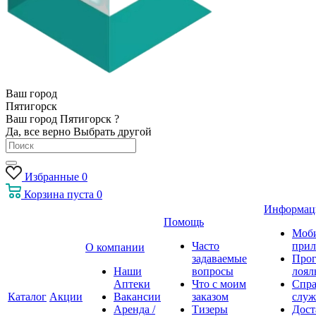
Ваш город
Пятигорск
Ваш город Пятигорск ?
Да, все верно
Выбрать другой
Избранные
0
Корзина
пуста
0
Информац
Помощь
Моб
Часто
прил
О компании
задаваемые
Про
Наши
вопросы
лоял
Аптеки
Что с моим
Спра
Каталог
Акции
Вакансии
заказом
служ
Аренда /
Тизеры
Дост