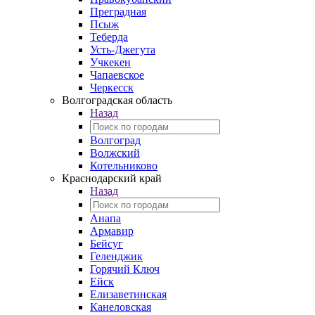
Преградная
Псыж
Теберда
Усть-Джегута
Учкекен
Чапаевское
Черкесск
Волгоградская область
Назад
Волгоград
Волжский
Котельниково
Краснодарский край
Назад
Анапа
Армавир
Бейсуг
Геленджик
Горячий Ключ
Ейск
Елизаветинская
Канеловская