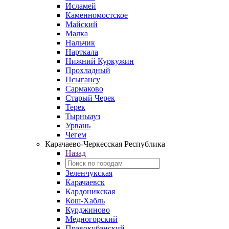
Исламей
Каменномостское
Майский
Малка
Нальчик
Нарткала
Нижний Куркужин
Прохладный
Псыгансу
Сармаково
Старый Черек
Терек
Тырныауз
Урвань
Чегем
Карачаево-Черкесская Республика
Назад
Зеленчукская
Карачаевск
Кардоникская
Кош-Хабль
Курджиново
Медногорский
Правокубанский