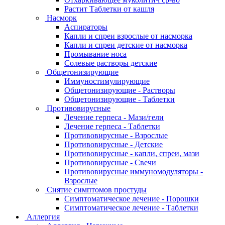
Растит Таблетки от кашля
Насморк
Аспираторы
Капли и спреи взрослые от насморка
Капли и спреи детские от насморка
Промывание носа
Солевые растворы детские
Общетонизирующие
Иммуностимулирующие
Общетонизирующие - Растворы
Общетонизирующие - Таблетки
Противовирусные
Лечение герпеса - Мази/гели
Лечение герпеса - Таблетки
Противовирусные - Взрослые
Противовирусные - Детские
Противовирусные - капли, спреи, мази
Противовирусные - Свечи
Противовирусные иммуномодуляторы -
Взрослые
Снятие симптомов простуды
Симптоматическое лечение - Порошки
Симптоматическое лечение - Таблетки
Аллергия