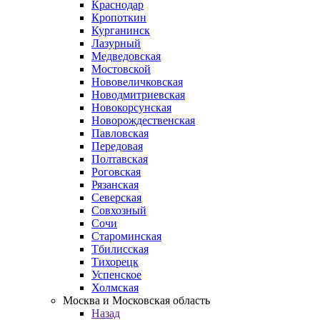
Краснодар
Кропоткин
Курганинск
Лазурный
Медведовская
Мостовской
Нововеличковская
Новодмитриевская
Новокорсунская
Новорождественская
Павловская
Передовая
Полтавская
Роговская
Рязанская
Северская
Совхозный
Сочи
Староминская
Тбилисская
Тихорецк
Успенское
Холмская
Москва и Московская область
Назад