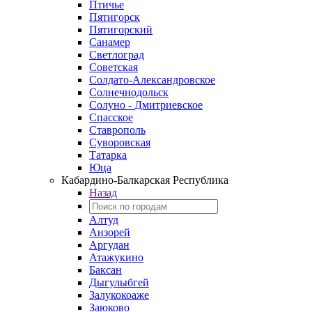
Птичье
Пятигорск
Пятигорский
Санамер
Светлоград
Советская
Солдато-Александровское
Солнечнодольск
Солуно - Дмитриевское
Спасское
Ставрополь
Суворовская
Татарка
Юца
Кабардино‑Балкарская Республика
Назад
Алтуд
Анзорей
Аргудан
Атажукино
Баксан
Дыгулыбгей
Залукокоаже
Заюково