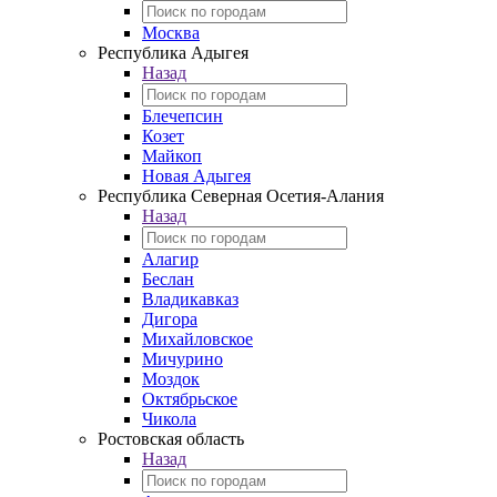
Москва
Республика Адыгея
Назад
Блечепсин
Козет
Майкоп
Новая Адыгея
Республика Северная Осетия-Алания
Назад
Алагир
Беслан
Владикавказ
Дигора
Михайловское
Мичурино
Моздок
Октябрьское
Чикола
Ростовская область
Назад