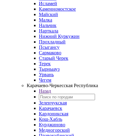
Исламей
Каменномостское
Майский
Малка
Нальчик
Нарткала
Нижний Куркужин
Прохладный
Псыгансу
Сармаково
Старый Черек
Терек
Тырныауз
Урвань
Чегем
Карачаево-Черкесская Республика
Назад
Зеленчукская
Карачаевск
Кардоникская
Кош-Хабль
Курджиново
Медногорский
Правокубанский