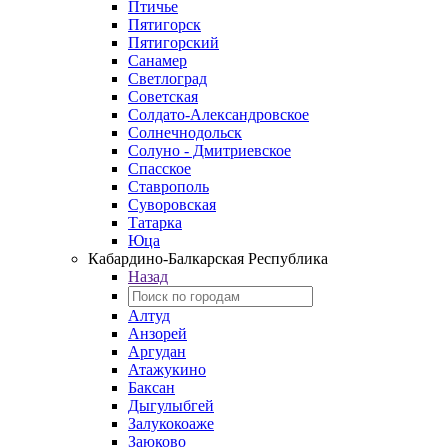
Птичье
Пятигорск
Пятигорский
Санамер
Светлоград
Советская
Солдато-Александровское
Солнечнодольск
Солуно - Дмитриевское
Спасское
Ставрополь
Суворовская
Татарка
Юца
Кабардино‑Балкарская Республика
Назад
Алтуд
Анзорей
Аргудан
Атажукино
Баксан
Дыгулыбгей
Залукокоаже
Заюково