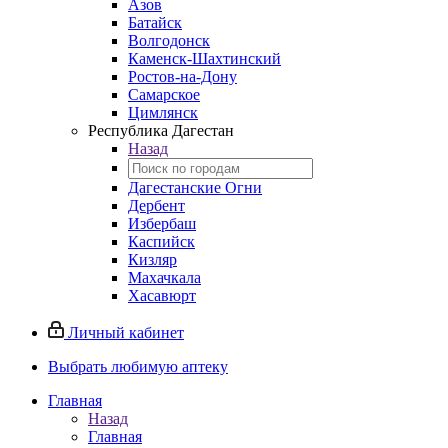
Азов
Батайск
Волгодонск
Каменск-Шахтинский
Ростов-на-Дону
Самарское
Цимлянск
Республика Дагестан
Назад
Дагестанские Огни
Дербент
Избербаш
Каспийск
Кизляр
Махачкала
Хасавюрт
Личный кабинет
Выбрать любимую аптеку
Главная
Назад
Главная