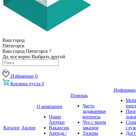
Ваш город
Пятигорск
Ваш город Пятигорск ?
Да, все верно
Выбрать другой
Избранные
0
Корзина
пуста
0
Информац
Помощь
Моб
Часто
прил
О компании
задаваемые
Про
Наши
вопросы
лоял
Аптеки
Что с моим
Спра
Каталог
Акции
Вакансии
заказом
служ
Аренда /
Тизеры
Дост