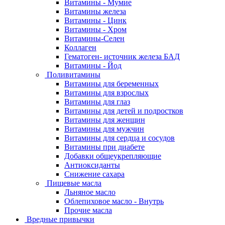
Витамины - Мумие
Витамины железа
Витамины - Цинк
Витамины - Хром
Витамины-Селен
Коллаген
Гематоген- источник железа БАД
Витамины - Йод
Поливитамины
Витамины для беременных
Витамины для взрослых
Витамины для глаз
Витамины для детей и подростков
Витамины для женщин
Витамины для мужчин
Витамины для сердца и сосудов
Витамины при диабете
Добавки общеукрепляющие
Антиоксиданты
Снижение сахара
Пищевые масла
Льняное масло
Облепиховое масло - Внутрь
Прочие масла
Вредные привычки