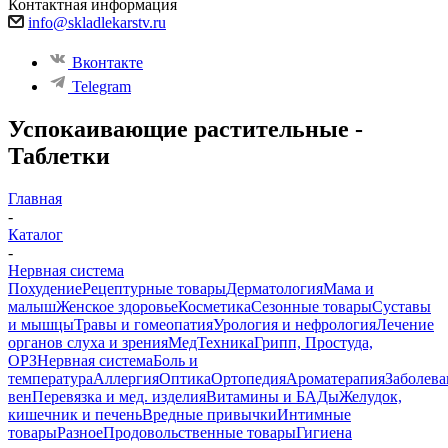
Контактная информация
info@skladlekarstv.ru
Вконтакте
Telegram
Успокаивающие растительные -
Таблетки
Главная
-
Каталог
-
Нервная система
Похудение
Рецептурные товары
Дерматология
Мама и
малыш
Женское здоровье
Косметика
Сезонные товары
Суставы
и мышцы
Травы и гомеопатия
Урология и нефрология
Лечение
органов слуха и зрения
МедТехника
Грипп, Простуда,
ОРЗ
Нервная система
Боль и
температура
Аллергия
Оптика
Ортопедия
Ароматерапия
Заболева
вен
Перевязка и мед. изделия
Витамины и БАДы
Желудок,
кишечник и печень
Вредные привычки
Интимные
товары
Разное
Продовольственные товары
Гигиена