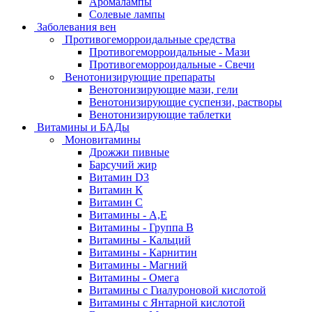
Аромалампы
Солевые лампы
Заболевания вен
Противогеморроидальные средства
Противогеморроидальные - Мази
Противогеморроидальные - Свечи
Венотонизирующие препараты
Венотонизирующие мази, гели
Венотонизирующие суспензи, растворы
Венотонизирующие таблетки
Витамины и БАДы
Моновитамины
Дрожжи пивные
Барсучий жир
Витамин D3
Витамин К
Витамин С
Витамины - А,Е
Витамины - Группа В
Витамины - Кальций
Витамины - Карнитин
Витамины - Магний
Витамины - Омега
Витамины с Гиалуроновой кислотой
Витамины с Янтарной кислотой