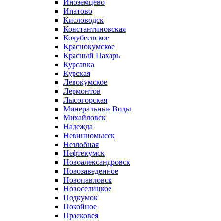
Иноземцево
Ипатово
Кисловодск
Константиновская
Кочубеевское
Краснокумское
Красный Пахарь
Курсавка
Курская
Левокумское
Лермонтов
Лысогорская
Минеральные Воды
Михайловск
Надежда
Невинномысск
Незлобная
Нефтекумск
Новоалександровск
Новозаведенное
Новопавловск
Новоселицкое
Подкумок
Покойное
Прасковея