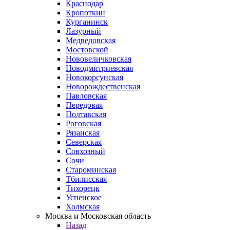
Краснодар
Кропоткин
Курганинск
Лазурный
Медведовская
Мостовской
Нововеличковская
Новодмитриевская
Новокорсунская
Новорождественская
Павловская
Передовая
Полтавская
Роговская
Рязанская
Северская
Совхозный
Сочи
Староминская
Тбилисская
Тихорецк
Успенское
Холмская
Москва и Московская область
Назад