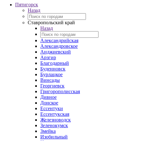
Пятигорск
Назад
Ставропольский край
Назад
Александрийская
Александровское
Анджиевский
Арзгир
Благодарный
Буденновск
Бурлацкое
Винсады
Георгиевск
Григорополисская
Дивное
Донское
Ессентуки
Ессентукская
Железноводск
Зеленокумск
Змейка
Изобильный