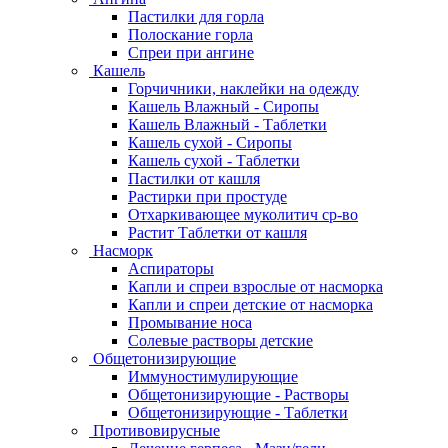
Пастилки для горла
Полоскание горла
Спреи при ангине
Кашель
Горчичники, наклейки на одежду
Кашель Влажный - Сиропы
Кашель Влажный - Таблетки
Кашель сухой - Сиропы
Кашель сухой - Таблетки
Пастилки от кашля
Растирки при простуде
Отхаркивающее муколитич ср-во
Растит Таблетки от кашля
Насморк
Аспираторы
Капли и спреи взрослые от насморка
Капли и спреи детские от насморка
Промывание носа
Солевые растворы детские
Общетонизирующие
Иммуностимулирующие
Общетонизирующие - Растворы
Общетонизирующие - Таблетки
Противовирусные