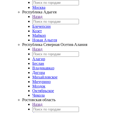
Москва
Республика Адыгея
Назад
Блечепсин
Козет
Майкоп
Новая Адыгея
Республика Северная Осетия-Алания
Назад
Алагир
Беслан
Владикавказ
Дигора
Михайловское
Мичурино
Моздок
Октябрьское
Чикола
Ростовская область
Назад