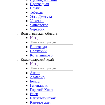
Преградная
Псыж
Теберда
Усть-Джегута
Учкекен
Чапаевское
Черкесск
Волгоградская область
Назад
Волгоград
Волжский
Котельниково
Краснодарский край
Назад
Анапа
Армавир
Бейсуг
Геленджик
Горячий Ключ
Ейск
Елизаветинская
Канеловская