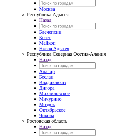
Москва
Республика Адыгея
Назад
Блечепсин
Козет
Майкоп
Новая Адыгея
Республика Северная Осетия-Алания
Назад
Алагир
Беслан
Владикавказ
Дигора
Михайловское
Мичурино
Моздок
Октябрьское
Чикола
Ростовская область
Назад