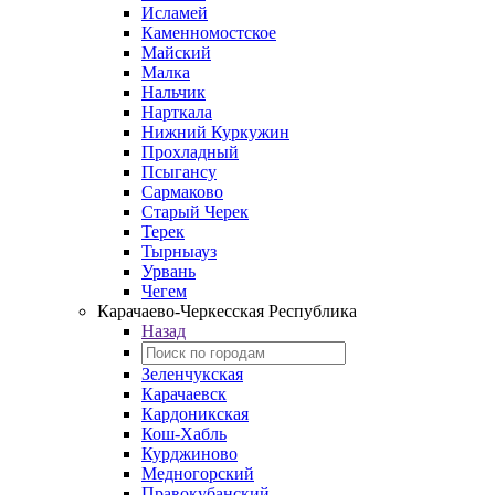
Исламей
Каменномостское
Майский
Малка
Нальчик
Нарткала
Нижний Куркужин
Прохладный
Псыгансу
Сармаково
Старый Черек
Терек
Тырныауз
Урвань
Чегем
Карачаево-Черкесская Республика
Назад
Зеленчукская
Карачаевск
Кардоникская
Кош-Хабль
Курджиново
Медногорский
Правокубанский