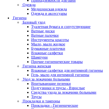
Принадлежности для бани
Одежда
Медицинская одежда
Одежда и аксессуары
Гигиена
Базовый уход
Туалетная бумага и сопутствующие
Ватные диски
Ватные палочки
Инструменты красоты
Мыло, мыло жидкое
Бумажные платочки
Влажные салфетки
Шампуни
Прочие гигиенические товары
Гигиена женская
Влажные салфетки для интимной гигиены
Гель, мыло для интимной гигиены
Уход за лежачими больными
Впитывающие пеленки
Подгузники и трусы - Взрослые
Средства ухода за лежачими больными
Трусы
Прокладки и тампоны
Прокладки - Гигиенические