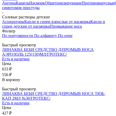
Ангина
Кашель
Насморк
Общетонизирующие
Противовирусные
симптомов простуды
-
Солевые растворы детские
Аспираторы
Капли и спреи взрослые от насморка
Капли и
спреи детские от насморка
Промывание носа
Фильтр
По популярности
По алфавиту
По цене
Быстрый просмотр
ЛИНАКВА БЕБИ СРЕДСТВО Д/ПРОМЫВ НОСА
АЭРОЗОЛЬ 125(150)МЛ/ГРОТЕКС/
Есть в наличии
Цена
633 ₽
556 ₽
В корзину
Быстрый просмотр
ЛИНАКВА БЕБИ СРЕДСТВО Д/ПРОМЫВ НОСА ТЮБ-
КАП 2МЛ №30/ГРОТЕКС/
Есть в наличии
Цена
427 ₽