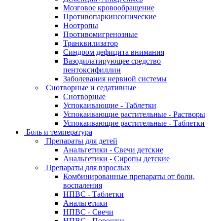
Мозговое кровообращение
Противопаркинсонические
Ноотропы
Противомигренозные
Транквилизатор
Синдром дефицита внимания
Вазодилатирующее средство
пентоксифиллин
Заболевания нервной системы
Снотворные и седативные
Снотворные
Успокаивающие - Таблетки
Успокаивающие растительные - Растворы
Успокаивающие растительные - Таблетки
Боль и температура
Препараты для детей
Анальгетики - Свечи детские
Анальгетики - Сиропы детские
Препараты для взрослых
Комбинированные препараты от боли,
воспаления
НПВС - Таблетки
Анальгетики
НПВС - Свечи
НПВС - Порошки