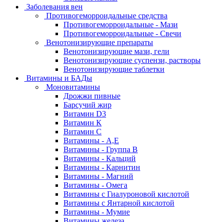
Заболевания вен
Противогеморроидальные средства
Противогеморроидальные - Мази
Противогеморроидальные - Свечи
Венотонизирующие препараты
Венотонизирующие мази, гели
Венотонизирующие суспензи, растворы
Венотонизирующие таблетки
Витамины и БАДы
Моновитамины
Дрожжи пивные
Барсучий жир
Витамин D3
Витамин К
Витамин С
Витамины - А,Е
Витамины - Группа В
Витамины - Кальций
Витамины - Карнитин
Витамины - Магний
Витамины - Омега
Витамины с Гиалуроновой кислотой
Витамины с Янтарной кислотой
Витамины - Мумие
Витамины железа