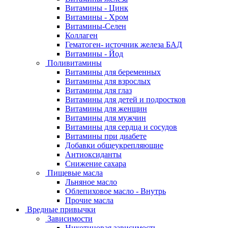
Витамины - Цинк
Витамины - Хром
Витамины-Селен
Коллаген
Гематоген- источник железа БАД
Витамины - Йод
Поливитамины
Витамины для беременных
Витамины для взрослых
Витамины для глаз
Витамины для детей и подростков
Витамины для женщин
Витамины для мужчин
Витамины для сердца и сосудов
Витамины при диабете
Добавки общеукрепляющие
Антиоксиданты
Снижение сахара
Пищевые масла
Льняное масло
Облепиховое масло - Внутрь
Прочие масла
Вредные привычки
Зависимости
Никотиновая зависимость