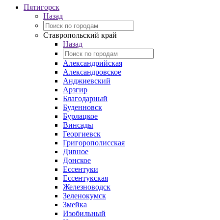
Пятигорск
Назад
Ставропольский край
Назад
Александрийская
Александровское
Анджиевский
Арзгир
Благодарный
Буденновск
Бурлацкое
Винсады
Георгиевск
Григорополисская
Дивное
Донское
Ессентуки
Ессентукская
Железноводск
Зеленокумск
Змейка
Изобильный