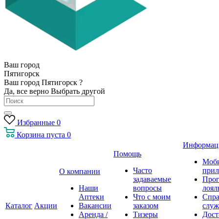
Ваш город
Пятигорск
Ваш город Пятигорск ?
Да, все верно
Выбрать другой
Избранные
0
Корзина
пуста
0
Информац
Помощь
Моб
Часто
прил
О компании
задаваемые
Про
Наши
вопросы
лоял
Аптеки
Что с моим
Спра
Каталог
Акции
Вакансии
заказом
служ
Аренда /
Тизеры
Дост