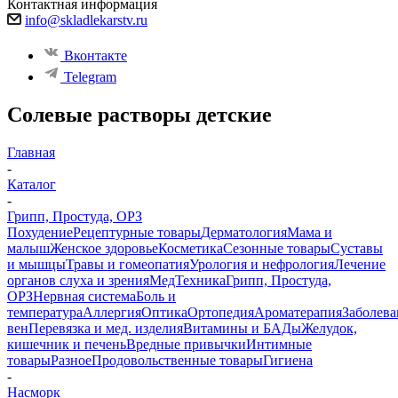
Контактная информация
info@skladlekarstv.ru
Вконтакте
Telegram
Солевые растворы детские
Главная
-
Каталог
-
Грипп, Простуда, ОРЗ
Похудение
Рецептурные товары
Дерматология
Мама и
малыш
Женское здоровье
Косметика
Сезонные товары
Суставы
и мышцы
Травы и гомеопатия
Урология и нефрология
Лечение
органов слуха и зрения
МедТехника
Грипп, Простуда,
ОРЗ
Нервная система
Боль и
температура
Аллергия
Оптика
Ортопедия
Ароматерапия
Заболева
вен
Перевязка и мед. изделия
Витамины и БАДы
Желудок,
кишечник и печень
Вредные привычки
Интимные
товары
Разное
Продовольственные товары
Гигиена
-
Насморк