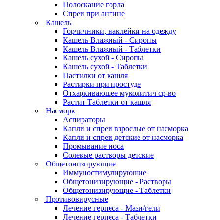
Полоскание горла
Спреи при ангине
Кашель
Горчичники, наклейки на одежду
Кашель Влажный - Сиропы
Кашель Влажный - Таблетки
Кашель сухой - Сиропы
Кашель сухой - Таблетки
Пастилки от кашля
Растирки при простуде
Отхаркивающее муколитич ср-во
Растит Таблетки от кашля
Насморк
Аспираторы
Капли и спреи взрослые от насморка
Капли и спреи детские от насморка
Промывание носа
Солевые растворы детские
Общетонизирующие
Иммуностимулирующие
Общетонизирующие - Растворы
Общетонизирующие - Таблетки
Противовирусные
Лечение герпеса - Мази/гели
Лечение герпеса - Таблетки