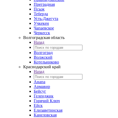
Преградная
Псыж
Теберда
Усть-Джегута
Учкекен
Чапаевское
Черкесск
Волгоградская область
Назад
Волгоград
Волжский
Котельниково
Краснодарский край
Назад
Анапа
Армавир
Бейсуг
Геленджик
Горячий Ключ
Ейск
Елизаветинская
Канеловская