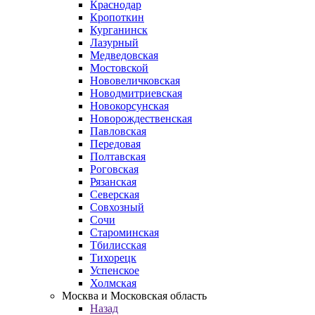
Краснодар
Кропоткин
Курганинск
Лазурный
Медведовская
Мостовской
Нововеличковская
Новодмитриевская
Новокорсунская
Новорождественская
Павловская
Передовая
Полтавская
Роговская
Рязанская
Северская
Совхозный
Сочи
Староминская
Тбилисская
Тихорецк
Успенское
Холмская
Москва и Московская область
Назад