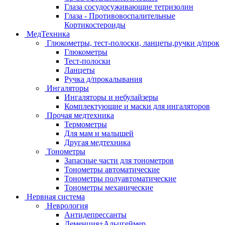
Глаза сосудосуживающие тетризолин
Глаза - Противовоспалительные
Кортикостероиды
МедТехника
Глюкометры, тест-полоски, ланцеты,ручки д/прок
Глюкометры
Тест-полоски
Ланцеты
Ручка д/прокалывания
Ингаляторы
Ингаляторы и небулайзеры
Комплектующие и маски для ингаляторов
Прочая медтехника
Термометры
Для мам и малышей
Другая медтехника
Тонометры
Запасные части для тонометров
Тонометры автоматические
Тонометры полуавтоматические
Тонометры механические
Нервная система
Неврология
Антидепрессанты
Деменция+Альцгеймер