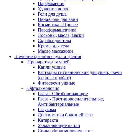
Парфюмерия
Удаление волос
Гели для душа
Пена/Соль для ванн
Косметика - Прочее
Парафармацевтика
Лосьоны, масла, маски
Скрабы для тела
Кремы для тела
Масло массажное
Лечение органов слуха и зрения
Препараты для ушей
Капли ушные
Растворы гигиенические для ушей, свечи
(серные пробки)
Фитосвечи ушные
Офтальмология
Глаза - Обезболивающие
Глаза - Противовоспалительные,
Антибактериальные
Глаукома
Диагностика болезней глаз
Катаракта
Увлажняющие капли
Ср-ва офтальмологические