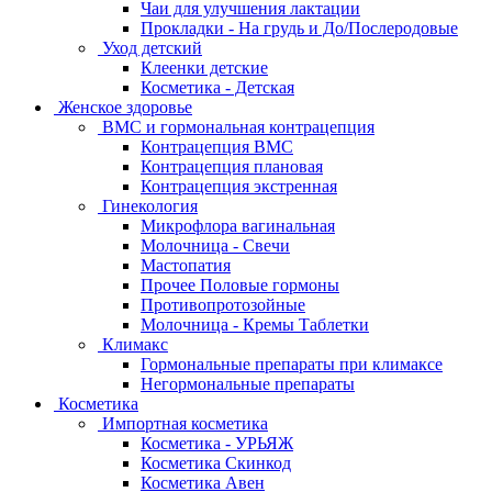
Чаи для улучшения лактации
Прокладки - На грудь и До/Послеродовые
Уход детский
Клеенки детские
Косметика - Детская
Женское здоровье
ВМС и гормональная контрацепция
Контрацепция ВМС
Контрацепция плановая
Контрацепция экстренная
Гинекология
Микрофлора вагинальная
Молочница - Свечи
Мастопатия
Прочее Половые гормоны
Противопротозойные
Молочница - Кремы Таблетки
Климакс
Гормональные препараты при климаксе
Негормональные препараты
Косметика
Импортная косметика
Косметика - УРЬЯЖ
Косметика Скинкод
Косметика Авен