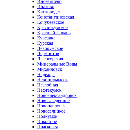
Иноземцево
Ипатово
Кисловодск
Константиновская
Кочубеевское
Краснокумское
Красный Пахарь
Курсавка
Курская
Левокумское
Лермонтов
Лысогорская
Минеральные Воды
Михайловск
Надежда
Невинномысск
Незлобная
Нефтекумск
Новоалександровск
Новозаведенное
Новопавловск
Новоселицкое
Подкумок
Покойное
Прасковея