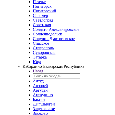
Птичье
Пятигорск
Пятигорский
Санамер
Светлоград
Советская
Солдато-Александровское
Солнечнодольск
Солуно - Дмитриевское
Спасское
Ставрополь
Суворовская
Татарка
Юца
Кабардино‑Балкарская Республика
Назад
Алтуд
Анзорей
Аргудан
Атажукино
Баксан
Дыгулыбгей
Залукокоаже
Заюково