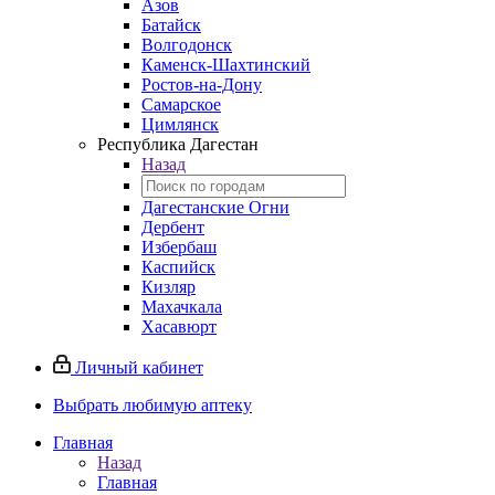
Азов
Батайск
Волгодонск
Каменск-Шахтинский
Ростов-на-Дону
Самарское
Цимлянск
Республика Дагестан
Назад
Дагестанские Огни
Дербент
Избербаш
Каспийск
Кизляр
Махачкала
Хасавюрт
Личный кабинет
Выбрать любимую аптеку
Главная
Назад
Главная