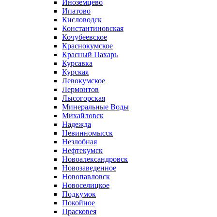
Иноземцево
Ипатово
Кисловодск
Константиновская
Кочубеевское
Краснокумское
Красный Пахарь
Курсавка
Курская
Левокумское
Лермонтов
Лысогорская
Минеральные Воды
Михайловск
Надежда
Невинномысск
Незлобная
Нефтекумск
Новоалександровск
Новозаведенное
Новопавловск
Новоселицкое
Подкумок
Покойное
Прасковея