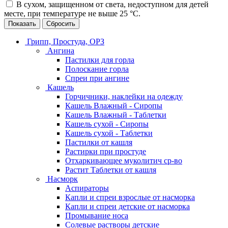
В сухом, защищенном от света, недоступном для детей
месте, при температуре не выше 25 °С.
Сбросить
Грипп, Простуда, ОРЗ
Ангина
Пастилки для горла
Полоскание горла
Спреи при ангине
Кашель
Горчичники, наклейки на одежду
Кашель Влажный - Сиропы
Кашель Влажный - Таблетки
Кашель сухой - Сиропы
Кашель сухой - Таблетки
Пастилки от кашля
Растирки при простуде
Отхаркивающее муколитич ср-во
Растит Таблетки от кашля
Насморк
Аспираторы
Капли и спреи взрослые от насморка
Капли и спреи детские от насморка
Промывание носа
Солевые растворы детские