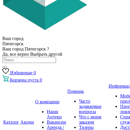
Ваш город
Пятигорск
Ваш город Пятигорск ?
Да, все верно
Выбрать другой
Избранные
0
Корзина
пуста
0
Информац
Помощь
Моб
Часто
прил
О компании
задаваемые
Про
Наши
вопросы
лоял
Аптеки
Что с моим
Спра
Каталог
Акции
Вакансии
заказом
служ
Аренда /
Тизеры
Дост