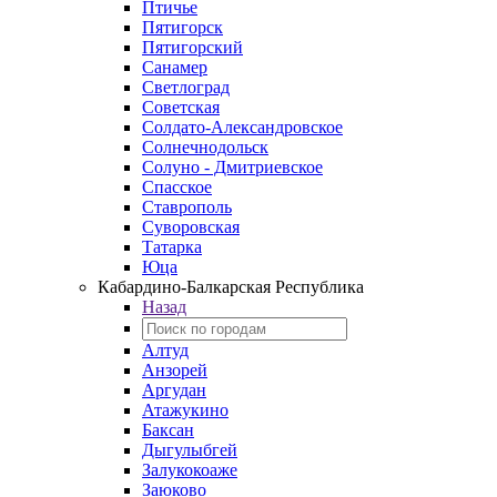
Птичье
Пятигорск
Пятигорский
Санамер
Светлоград
Советская
Солдато-Александровское
Солнечнодольск
Солуно - Дмитриевское
Спасское
Ставрополь
Суворовская
Татарка
Юца
Кабардино‑Балкарская Республика
Назад
Алтуд
Анзорей
Аргудан
Атажукино
Баксан
Дыгулыбгей
Залукокоаже
Заюково