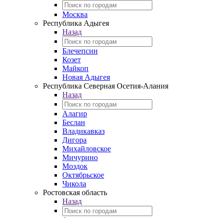
Москва
Республика Адыгея
Назад
Блечепсин
Козет
Майкоп
Новая Адыгея
Республика Северная Осетия-Алания
Назад
Алагир
Беслан
Владикавказ
Дигора
Михайловское
Мичурино
Моздок
Октябрьское
Чикола
Ростовская область
Назад