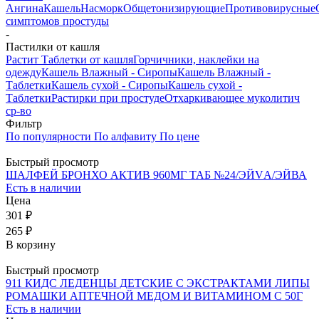
Ангина
Кашель
Насморк
Общетонизирующие
Противовирусные
симптомов простуды
-
Пастилки от кашля
Растит Таблетки от кашля
Горчичники, наклейки на
одежду
Кашель Влажный - Сиропы
Кашель Влажный -
Таблетки
Кашель сухой - Сиропы
Кашель сухой -
Таблетки
Растирки при простуде
Отхаркивающее муколитич
ср-во
Фильтр
По популярности
По алфавиту
По цене
Быстрый просмотр
ШАЛФЕЙ БРОНХО АКТИВ 960МГ ТАБ №24/ЭЙVА/ЭЙВА
Есть в наличии
Цена
301 ₽
265 ₽
В корзину
Быстрый просмотр
911 КИДС ЛЕДЕНЦЫ ДЕТСКИЕ С ЭКСТРАКТАМИ ЛИПЫ
РОМАШКИ АПТЕЧНОЙ МЕДОМ И ВИТАМИНОМ С 50Г
Есть в наличии