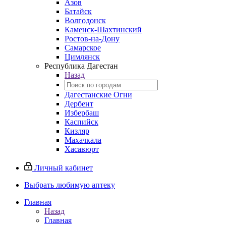
Азов
Батайск
Волгодонск
Каменск-Шахтинский
Ростов-на-Дону
Самарское
Цимлянск
Республика Дагестан
Назад
Дагестанские Огни
Дербент
Избербаш
Каспийск
Кизляр
Махачкала
Хасавюрт
Личный кабинет
Выбрать любимую аптеку
Главная
Назад
Главная