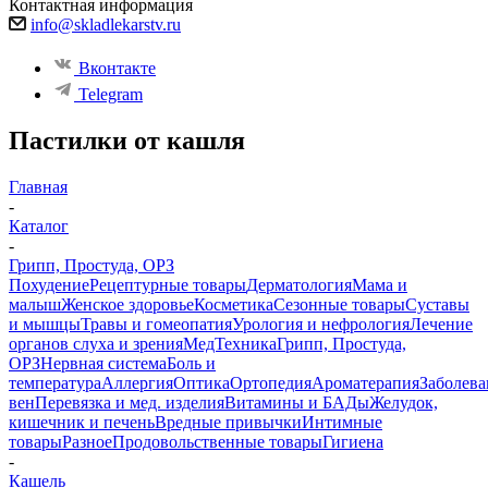
Контактная информация
info@skladlekarstv.ru
Вконтакте
Telegram
Пастилки от кашля
Главная
-
Каталог
-
Грипп, Простуда, ОРЗ
Похудение
Рецептурные товары
Дерматология
Мама и
малыш
Женское здоровье
Косметика
Сезонные товары
Суставы
и мышцы
Травы и гомеопатия
Урология и нефрология
Лечение
органов слуха и зрения
МедТехника
Грипп, Простуда,
ОРЗ
Нервная система
Боль и
температура
Аллергия
Оптика
Ортопедия
Ароматерапия
Заболева
вен
Перевязка и мед. изделия
Витамины и БАДы
Желудок,
кишечник и печень
Вредные привычки
Интимные
товары
Разное
Продовольственные товары
Гигиена
-
Кашель