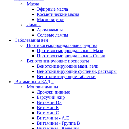
Масла
Эфирные масла
Косметические масла
Масло внутрь
Лампы
Аромалампы
Солевые лампы
Заболевания вен
Противогеморроидальные средства
Противогеморроидальные - Мази
Противогеморроидальные - Свечи
Венотонизирующие препараты
Венотонизирующие мази, гели
Венотонизирующие суспензи, растворы
Венотонизирующие таблетки
Витамины и БАДы
Моновитамины
Дрожжи пивные
Барсучий жир
Витамин D3
Витамин К
Витамин С
Витамины - А,Е
Витамины - Группа В
Витамины - Кальций