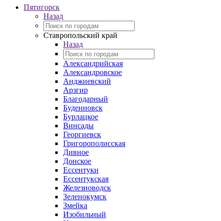
Пятигорск
Назад
Ставропольский край
Назад
Александрийская
Александровское
Анджиевский
Арзгир
Благодарный
Буденновск
Бурлацкое
Винсады
Георгиевск
Григорополисская
Дивное
Донское
Ессентуки
Ессентукская
Железноводск
Зеленокумск
Змейка
Изобильный