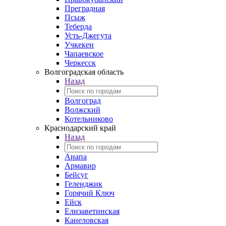
Преградная
Псыж
Теберда
Усть-Джегута
Учкекен
Чапаевское
Черкесск
Волгоградская область
Назад
Волгоград
Волжский
Котельниково
Краснодарский край
Назад
Анапа
Армавир
Бейсуг
Геленджик
Горячий Ключ
Ейск
Елизаветинская
Канеловская