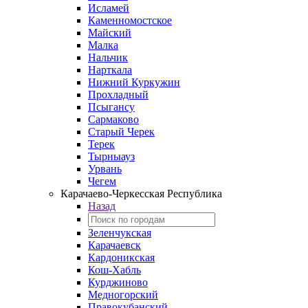
Исламей
Каменномостское
Майский
Малка
Нальчик
Нарткала
Нижний Куркужин
Прохладный
Псыгансу
Сармаково
Старый Черек
Терек
Тырныауз
Урвань
Чегем
Карачаево-Черкесская Республика
Назад
Зеленчукская
Карачаевск
Кардоникская
Кош-Хабль
Курджиново
Медногорский
Правокубанский