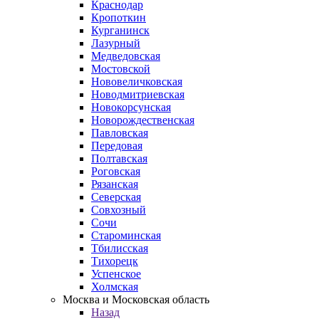
Краснодар
Кропоткин
Курганинск
Лазурный
Медведовская
Мостовской
Нововеличковская
Новодмитриевская
Новокорсунская
Новорождественская
Павловская
Передовая
Полтавская
Роговская
Рязанская
Северская
Совхозный
Сочи
Староминская
Тбилисская
Тихорецк
Успенское
Холмская
Москва и Московская область
Назад