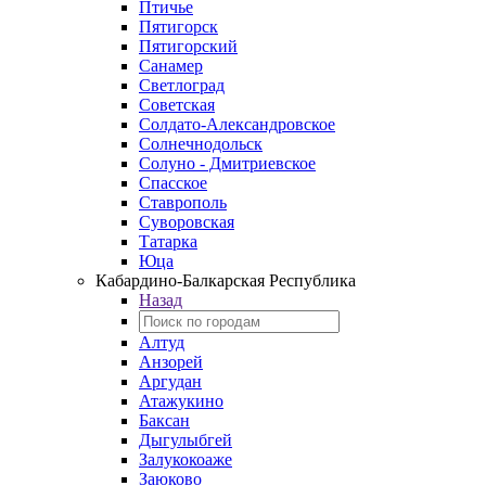
Птичье
Пятигорск
Пятигорский
Санамер
Светлоград
Советская
Солдато-Александровское
Солнечнодольск
Солуно - Дмитриевское
Спасское
Ставрополь
Суворовская
Татарка
Юца
Кабардино‑Балкарская Республика
Назад
Алтуд
Анзорей
Аргудан
Атажукино
Баксан
Дыгулыбгей
Залукокоаже
Заюково