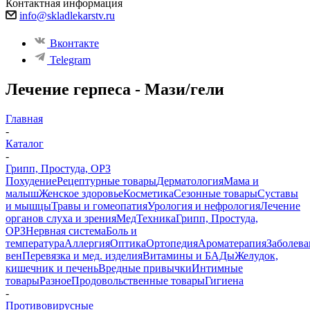
Контактная информация
info@skladlekarstv.ru
Вконтакте
Telegram
Лечение герпеса - Мази/гели
Главная
-
Каталог
-
Грипп, Простуда, ОРЗ
Похудение
Рецептурные товары
Дерматология
Мама и
малыш
Женское здоровье
Косметика
Сезонные товары
Суставы
и мышцы
Травы и гомеопатия
Урология и нефрология
Лечение
органов слуха и зрения
МедТехника
Грипп, Простуда,
ОРЗ
Нервная система
Боль и
температура
Аллергия
Оптика
Ортопедия
Ароматерапия
Заболева
вен
Перевязка и мед. изделия
Витамины и БАДы
Желудок,
кишечник и печень
Вредные привычки
Интимные
товары
Разное
Продовольственные товары
Гигиена
-
Противовирусные