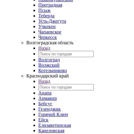
Преградная
Псыж
Теберда
Усть-Джегута
Учкекен
Чапаевское
Черкесск
Волгоградская область
Назад
Волгоград
Волжский
Котельниково
Краснодарский край
Назад
Анапа
Армавир
Бейсуг
Геленджик
Горячий Ключ
Ейск
Елизаветинская
Канеловская