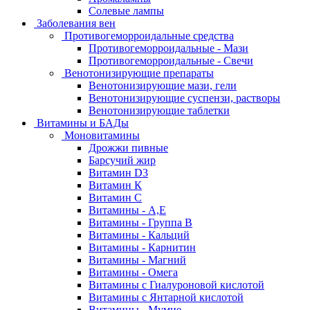
Солевые лампы
Заболевания вен
Противогеморроидальные средства
Противогеморроидальные - Мази
Противогеморроидальные - Свечи
Венотонизирующие препараты
Венотонизирующие мази, гели
Венотонизирующие суспензи, растворы
Венотонизирующие таблетки
Витамины и БАДы
Моновитамины
Дрожжи пивные
Барсучий жир
Витамин D3
Витамин К
Витамин С
Витамины - А,Е
Витамины - Группа В
Витамины - Кальций
Витамины - Карнитин
Витамины - Магний
Витамины - Омега
Витамины с Гиалуроновой кислотой
Витамины с Янтарной кислотой
Витамины - Мумие