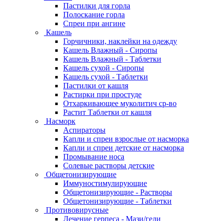
Пастилки для горла
Полоскание горла
Спреи при ангине
Кашель
Горчичники, наклейки на одежду
Кашель Влажный - Сиропы
Кашель Влажный - Таблетки
Кашель сухой - Сиропы
Кашель сухой - Таблетки
Пастилки от кашля
Растирки при простуде
Отхаркивающее муколитич ср-во
Растит Таблетки от кашля
Насморк
Аспираторы
Капли и спреи взрослые от насморка
Капли и спреи детские от насморка
Промывание носа
Солевые растворы детские
Общетонизирующие
Иммуностимулирующие
Общетонизирующие - Растворы
Общетонизирующие - Таблетки
Противовирусные
Лечение герпеса - Мази/гели