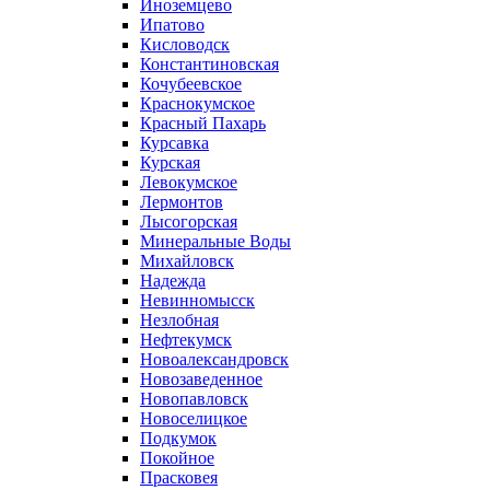
Иноземцево
Ипатово
Кисловодск
Константиновская
Кочубеевское
Краснокумское
Красный Пахарь
Курсавка
Курская
Левокумское
Лермонтов
Лысогорская
Минеральные Воды
Михайловск
Надежда
Невинномысск
Незлобная
Нефтекумск
Новоалександровск
Новозаведенное
Новопавловск
Новоселицкое
Подкумок
Покойное
Прасковея