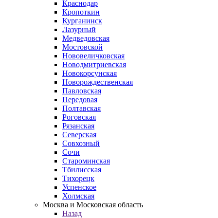
Краснодар
Кропоткин
Курганинск
Лазурный
Медведовская
Мостовской
Нововеличковская
Новодмитриевская
Новокорсунская
Новорождественская
Павловская
Передовая
Полтавская
Роговская
Рязанская
Северская
Совхозный
Сочи
Староминская
Тбилисская
Тихорецк
Успенское
Холмская
Москва и Московская область
Назад