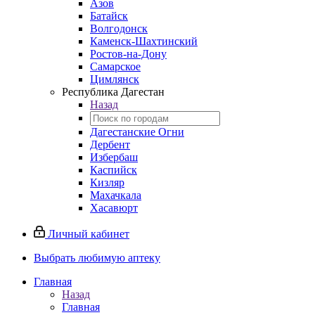
Азов
Батайск
Волгодонск
Каменск-Шахтинский
Ростов-на-Дону
Самарское
Цимлянск
Республика Дагестан
Назад
Дагестанские Огни
Дербент
Избербаш
Каспийск
Кизляр
Махачкала
Хасавюрт
Личный кабинет
Выбрать любимую аптеку
Главная
Назад
Главная