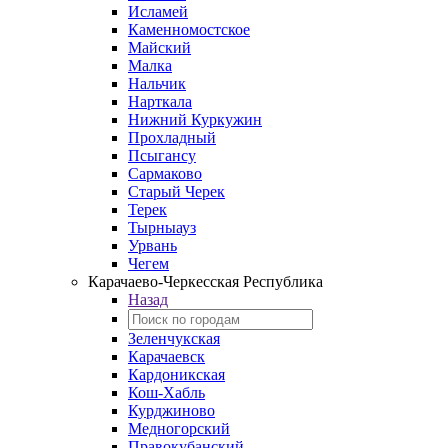
Исламей
Каменномостское
Майский
Малка
Нальчик
Нарткала
Нижний Куркужин
Прохладный
Псыгансу
Сармаково
Старый Черек
Терек
Тырныауз
Урвань
Чегем
Карачаево-Черкесская Республика
Назад
Зеленчукская
Карачаевск
Кардоникская
Кош-Хабль
Курджиново
Медногорский
Правокубанский