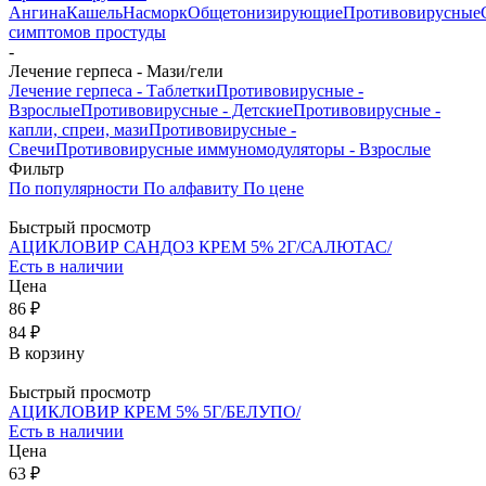
Ангина
Кашель
Насморк
Общетонизирующие
Противовирусные
симптомов простуды
-
Лечение герпеса - Мази/гели
Лечение герпеса - Таблетки
Противовирусные -
Взрослые
Противовирусные - Детские
Противовирусные -
капли, спреи, мази
Противовирусные -
Свечи
Противовирусные иммуномодуляторы - Взрослые
Фильтр
По популярности
По алфавиту
По цене
Быстрый просмотр
АЦИКЛОВИР САНДОЗ КРЕМ 5% 2Г/САЛЮТАС/
Есть в наличии
Цена
86 ₽
84 ₽
В корзину
Быстрый просмотр
АЦИКЛОВИР КРЕМ 5% 5Г/БЕЛУПО/
Есть в наличии
Цена
63 ₽