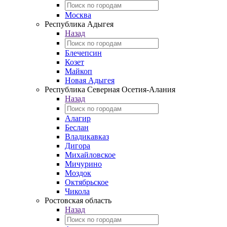
Москва
Республика Адыгея
Назад
Блечепсин
Козет
Майкоп
Новая Адыгея
Республика Северная Осетия-Алания
Назад
Алагир
Беслан
Владикавказ
Дигора
Михайловское
Мичурино
Моздок
Октябрьское
Чикола
Ростовская область
Назад