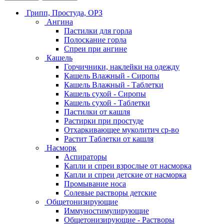
Грипп, Простуда, ОРЗ
Ангина
Пастилки для горла
Полоскание горла
Спреи при ангине
Кашель
Горчичники, наклейки на одежду
Кашель Влажный - Сиропы
Кашель Влажный - Таблетки
Кашель сухой - Сиропы
Кашель сухой - Таблетки
Пастилки от кашля
Растирки при простуде
Отхаркивающее муколитич ср-во
Растит Таблетки от кашля
Насморк
Аспираторы
Капли и спреи взрослые от насморка
Капли и спреи детские от насморка
Промывание носа
Солевые растворы детские
Общетонизирующие
Иммуностимулирующие
Общетонизирующие - Растворы