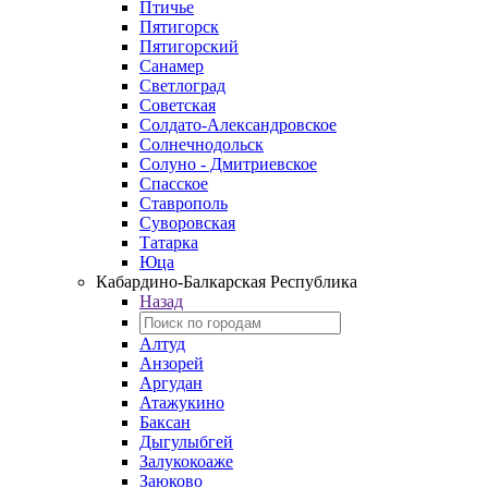
Птичье
Пятигорск
Пятигорский
Санамер
Светлоград
Советская
Солдато-Александровское
Солнечнодольск
Солуно - Дмитриевское
Спасское
Ставрополь
Суворовская
Татарка
Юца
Кабардино‑Балкарская Республика
Назад
Алтуд
Анзорей
Аргудан
Атажукино
Баксан
Дыгулыбгей
Залукокоаже
Заюково