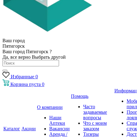
Ваш город
Пятигорск
Ваш город Пятигорск ?
Да, все верно
Выбрать другой
Избранные
0
Корзина
пуста
0
Информац
Помощь
Моб
Часто
прил
О компании
задаваемые
Про
Наши
вопросы
лоял
Аптеки
Что с моим
Спра
Каталог
Акции
Вакансии
заказом
служ
Аренда /
Тизеры
Дост