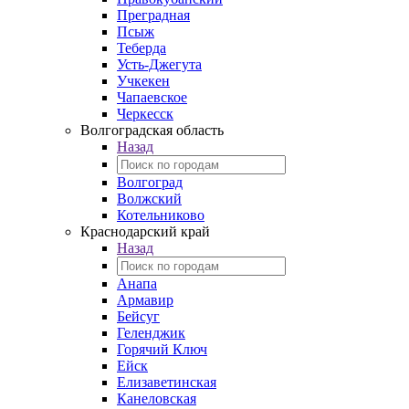
Преградная
Псыж
Теберда
Усть-Джегута
Учкекен
Чапаевское
Черкесск
Волгоградская область
Назад
Волгоград
Волжский
Котельниково
Краснодарский край
Назад
Анапа
Армавир
Бейсуг
Геленджик
Горячий Ключ
Ейск
Елизаветинская
Канеловская