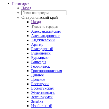
Пятигорск
Назад
Ставропольский край
Назад
Александрийская
Александровское
Анджиевский
Арзгир
Благодарный
Буденновск
Бурлацкое
Винсады
Георгиевск
Григорополисская
Дивное
Донское
Ессентуки
Ессентукская
Железноводск
Зеленокумск
Змейка
Изобильный