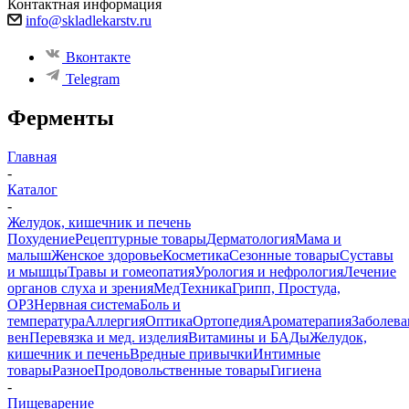
Контактная информация
info@skladlekarstv.ru
Вконтакте
Telegram
Ферменты
Главная
-
Каталог
-
Желудок, кишечник и печень
Похудение
Рецептурные товары
Дерматология
Мама и
малыш
Женское здоровье
Косметика
Сезонные товары
Суставы
и мышцы
Травы и гомеопатия
Урология и нефрология
Лечение
органов слуха и зрения
МедТехника
Грипп, Простуда,
ОРЗ
Нервная система
Боль и
температура
Аллергия
Оптика
Ортопедия
Ароматерапия
Заболева
вен
Перевязка и мед. изделия
Витамины и БАДы
Желудок,
кишечник и печень
Вредные привычки
Интимные
товары
Разное
Продовольственные товары
Гигиена
-
Пищеварение