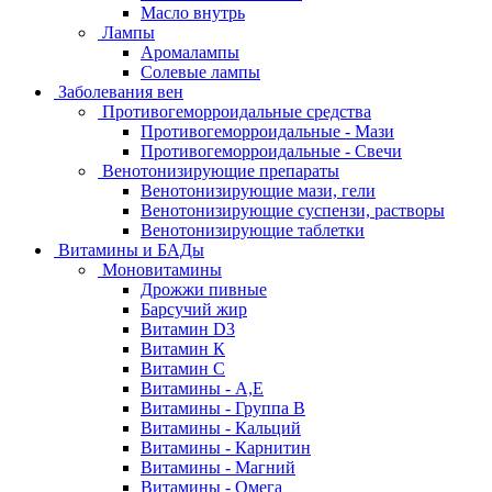
Масло внутрь
Лампы
Аромалампы
Солевые лампы
Заболевания вен
Противогеморроидальные средства
Противогеморроидальные - Мази
Противогеморроидальные - Свечи
Венотонизирующие препараты
Венотонизирующие мази, гели
Венотонизирующие суспензи, растворы
Венотонизирующие таблетки
Витамины и БАДы
Моновитамины
Дрожжи пивные
Барсучий жир
Витамин D3
Витамин К
Витамин С
Витамины - А,Е
Витамины - Группа В
Витамины - Кальций
Витамины - Карнитин
Витамины - Магний
Витамины - Омега