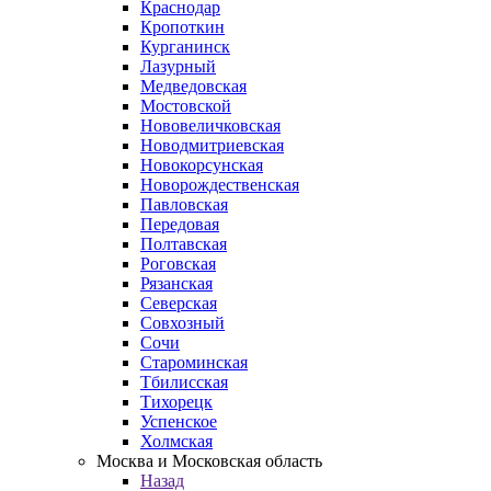
Краснодар
Кропоткин
Курганинск
Лазурный
Медведовская
Мостовской
Нововеличковская
Новодмитриевская
Новокорсунская
Новорождественская
Павловская
Передовая
Полтавская
Роговская
Рязанская
Северская
Совхозный
Сочи
Староминская
Тбилисская
Тихорецк
Успенское
Холмская
Москва и Московская область
Назад