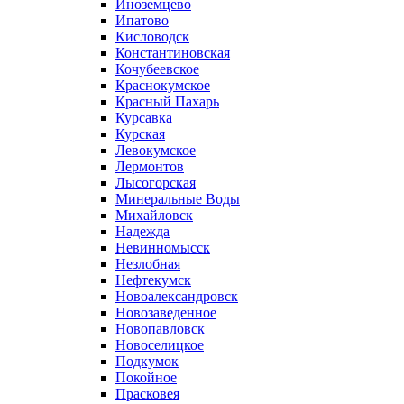
Иноземцево
Ипатово
Кисловодск
Константиновская
Кочубеевское
Краснокумское
Красный Пахарь
Курсавка
Курская
Левокумское
Лермонтов
Лысогорская
Минеральные Воды
Михайловск
Надежда
Невинномысск
Незлобная
Нефтекумск
Новоалександровск
Новозаведенное
Новопавловск
Новоселицкое
Подкумок
Покойное
Прасковея