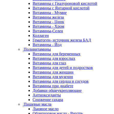
Витамины с Гиалуроновой кислотой
Витамины с Янтарной кислотой
Витамины - Мумие
Витамины железа
Витамины - Цинк
Витамины - Хром
Витамины-Селен
Коллаген
Гематоген- источник железа БАД
Витамины - Йод
Поливитамины
Витамины для беременных
Витамины для взрослых
Витамины для глаз
Витамины для детей и подростков
Витамины для женщин
Витамины для мужчин
Витамины для сердца и сосудов
Витамины при диабете
Добавки общеукрепляющие
Антиоксиданты
Снижение сахара
Пищевые масла
Льняное масло
Облепиховое масло - Внутрь