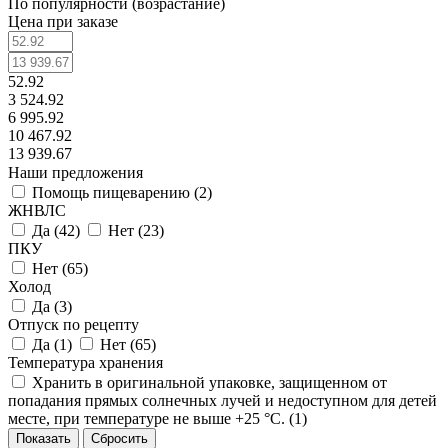
По популярности (возрастание)
Цена при заказе
52.92
3 524.92
6 995.92
10 467.92
13 939.67
Наши предложения
Помощь пищеварению (
2
)
ЖНВЛС
Да (
42
)
Нет (
23
)
ПКУ
Нет (
65
)
Холод
Да (
3
)
Отпуск по рецепту
Да (
1
)
Нет (
65
)
Температура хранения
Хранить в оригинальной упаковке, защищенном от
попадания прямых солнечных лучей и недоступном для детей
месте, при температуре не выше +25 °С. (
1
)
Сбросить