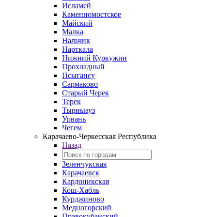
Исламей
Каменномостское
Майский
Малка
Нальчик
Нарткала
Нижний Куркужин
Прохладный
Псыгансу
Сармаково
Старый Черек
Терек
Тырныауз
Урвань
Чегем
Карачаево-Черкесская Республика
Назад
Зеленчукская
Карачаевск
Кардоникская
Кош-Хабль
Курджиново
Медногорский
Правокубанский