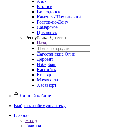
Азов
Батайск
Волгодонск
Каменск-Шахтинский
Ростов-на-Дону
Самарское
Цимлянск
Республика Дагестан
Назад
Дагестанские Огни
Дербент
Избербаш
Каспийск
Кизляр
Махачкала
Хасавюрт
Личный кабинет
Выбрать любимую аптеку
Главная
Назад
Главная