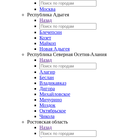
Москва
Республика Адыгея
Назад
Блечепсин
Козет
Майкоп
Новая Адыгея
Республика Северная Осетия-Алания
Назад
Алагир
Беслан
Владикавказ
Дигора
Михайловское
Мичурино
Моздок
Октябрьское
Чикола
Ростовская область
Назад