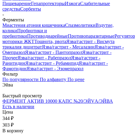
Пищеварение
Гепапротекторы
Изжога
Слабительные
средства
Сорбенты
-
Ферменты
Миастения атония кишечника
Спазмолитики
Вздутие,
колики
Пробиотики и
пребиотики
Противодиарейные
Противопаразитарные
Регулято
моторики ЖКТ
Тошнота, рвота
Язва/гастрит - Висмута
трикалия дицитрат
Язва/гастрит - Месалазин
Язва/гастрит -
Омепразол
Язва/гастрит - Пантопразол
Язва/гастрит -
Прочее
Язва/гастрит - Рабепразол
Язва/гастрит -
Ранитидин
Язва/гастрит - Ребамипид
Язва/гастрит -
Фамотидин
Язва/гастрит - Эзомепразол
Фильтр
По популярности
По алфавиту
По цене
Эйва
Быстрый просмотр
ФЕРМЕНТ АКТИВ 10000 КАПС №20/ЭЙVА/ЭЙВА
Есть в наличии
Цена
344 ₽
303 ₽
В корзину