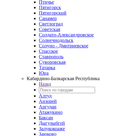
Птичье
Пятигорск
Пятигорский
Санамер
Светлоград
Советская
Солдато-Александровское
Солнечнодольск
Солуно - Дмитриевское
Спасское
Ставрополь
Суворовская
Татарка
Юца
Кабардино‑Балкарская Республика
Назад
Алтуд
Анзорей
Аргудан
Атажукино
Баксан
Дыгулыбгей
Залукокоаже
Заюково