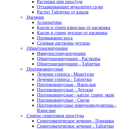
Растирки при простуде
Отхаркивающее муколитич ср-во
Растит Таблетки от кашля
Насморк
Аспираторы
Капли и спреи взрослые от насморка
Капли и спреи детские от насморка
Промывание носа
Солевые растворы детские
Общетонизирующие
Иммуностимулирующие
Общетонизирующие - Растворы
Общетонизирующие - Таблетки
Противовирусные
Лечение герпеса - Мази/гели
Лечение герпеса - Таблетки
Противовирусные - Взрослые
Противовирусные - Детские
Противовирусные - капли, спреи, мази
Противовирусные - Свечи
Противовирусные иммуномодуляторы -
Взрослые
Снятие симптомов простуды
Симптоматическое лечение - Порошки
Симптоматическое лечение - Таблетки