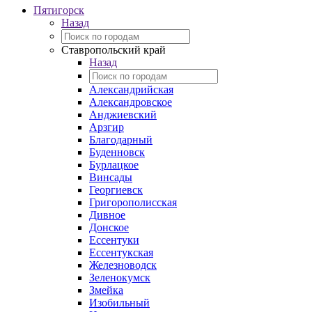
Пятигорск
Назад
Ставропольский край
Назад
Александрийская
Александровское
Анджиевский
Арзгир
Благодарный
Буденновск
Бурлацкое
Винсады
Георгиевск
Григорополисская
Дивное
Донское
Ессентуки
Ессентукская
Железноводск
Зеленокумск
Змейка
Изобильный