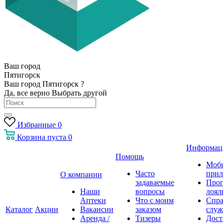
Ваш город
Пятигорск
Ваш город Пятигорск ?
Да, все верно
Выбрать другой
Избранные
0
Корзина
пуста
0
Информац
Помощь
Моб
Часто
прил
О компании
задаваемые
Про
Наши
вопросы
лоял
Аптеки
Что с моим
Спра
Каталог
Акции
Вакансии
заказом
служ
Аренда /
Тизеры
Дост