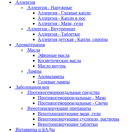
Аллергия
Аллергия - Наружные
Аллергия - Глазные капли
Аллергия - Капли в нос
Аллергия - Мази, гели
Аллергия - Внутренние
Аллергия - Таблетки
Аллергия детская - Капли, сиропы
Ароматерапия
Масла
Эфирные масла
Косметические масла
Масло внутрь
Лампы
Аромалампы
Солевые лампы
Заболевания вен
Противогеморроидальные средства
Противогеморроидальные - Мази
Противогеморроидальные - Свечи
Венотонизирующие препараты
Венотонизирующие мази, гели
Венотонизирующие суспензи, растворы
Венотонизирующие таблетки
Витамины и БАДы