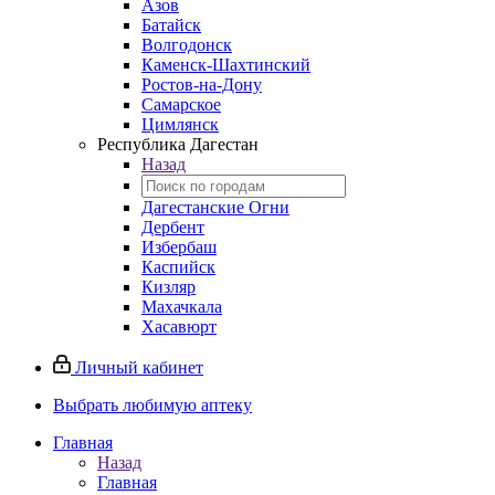
Азов
Батайск
Волгодонск
Каменск-Шахтинский
Ростов-на-Дону
Самарское
Цимлянск
Республика Дагестан
Назад
Дагестанские Огни
Дербент
Избербаш
Каспийск
Кизляр
Махачкала
Хасавюрт
Личный кабинет
Выбрать любимую аптеку
Главная
Назад
Главная