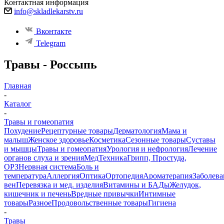
Контактная информация
info@skladlekarstv.ru
Вконтакте
Telegram
Травы - Россыпь
Главная
-
Каталог
-
Травы и гомеопатия
Похудение
Рецептурные товары
Дерматология
Мама и
малыш
Женское здоровье
Косметика
Сезонные товары
Суставы
и мышцы
Травы и гомеопатия
Урология и нефрология
Лечение
органов слуха и зрения
МедТехника
Грипп, Простуда,
ОРЗ
Нервная система
Боль и
температура
Аллергия
Оптика
Ортопедия
Ароматерапия
Заболева
вен
Перевязка и мед. изделия
Витамины и БАДы
Желудок,
кишечник и печень
Вредные привычки
Интимные
товары
Разное
Продовольственные товары
Гигиена
-
Травы