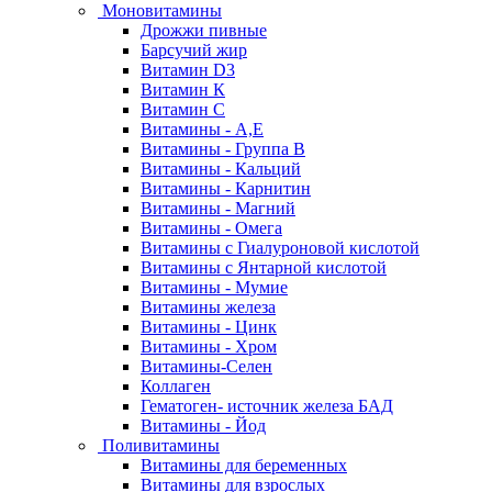
Моновитамины
Дрожжи пивные
Барсучий жир
Витамин D3
Витамин К
Витамин С
Витамины - А,Е
Витамины - Группа В
Витамины - Кальций
Витамины - Карнитин
Витамины - Магний
Витамины - Омега
Витамины с Гиалуроновой кислотой
Витамины с Янтарной кислотой
Витамины - Мумие
Витамины железа
Витамины - Цинк
Витамины - Хром
Витамины-Селен
Коллаген
Гематоген- источник железа БАД
Витамины - Йод
Поливитамины
Витамины для беременных
Витамины для взрослых