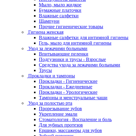
Мыло, мыло жидкое
Бумажные платочки
Влажные салфетки
Шампуни
Прочие гигиенические товары
Гигиена женская
Влажные салфетки для интимной гигиены
Гель, мыло для интимной гигиены
Уход за лежачими больными
Впитывающие пеленки
Подгузники и трусы - Взрослые
Средства ухода за лежачими больными
Трусы
Прокладки и тампоны
Прокладки - Гигиенические
Прокладки - Ежедневные
Прокладки - Урологические
Тампоны и менструальные чаши
Уход за полостью рта
Прорезывание зубов
Укрепление эмали
Стоматология - Воспаление и боль
Для зубных протезов
Ершики, массажеры для зубов
Зубной порошок