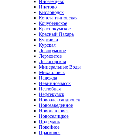
Иноземцево
Ипатово
Кисловодск
Константиновская
Кочубеевское
Краснокумское
Красный Пахарь
Курсавка
Курская
Левокумское
Лермонтов
Лысогорская
Минеральные Воды
Михайловск
Надежда
Невинномысск
Незлобная
Нефтекумск
Новоалександровск
Новозаведенное
Новопавловск
Новоселицкое
Подкумок
Покойное
Прасковея