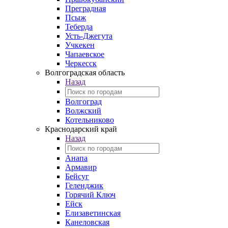
Преградная
Псыж
Теберда
Усть-Джегута
Учкекен
Чапаевское
Черкесск
Волгоградская область
Назад
Волгоград
Волжский
Котельниково
Краснодарский край
Назад
Анапа
Армавир
Бейсуг
Геленджик
Горячий Ключ
Ейск
Елизаветинская
Канеловская