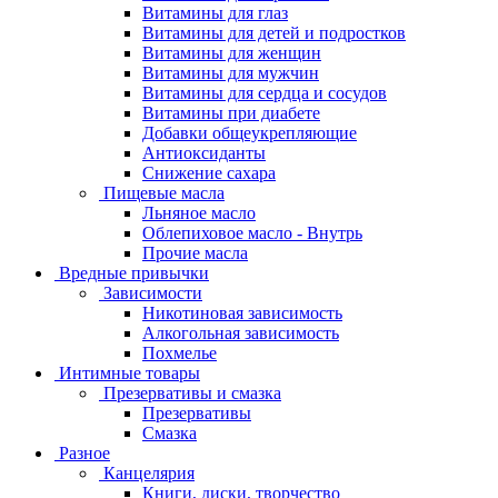
Витамины для глаз
Витамины для детей и подростков
Витамины для женщин
Витамины для мужчин
Витамины для сердца и сосудов
Витамины при диабете
Добавки общеукрепляющие
Антиоксиданты
Снижение сахара
Пищевые масла
Льняное масло
Облепиховое масло - Внутрь
Прочие масла
Вредные привычки
Зависимости
Никотиновая зависимость
Алкогольная зависимость
Похмелье
Интимные товары
Презервативы и смазка
Презервативы
Смазка
Разное
Канцелярия
Книги, диски, творчество