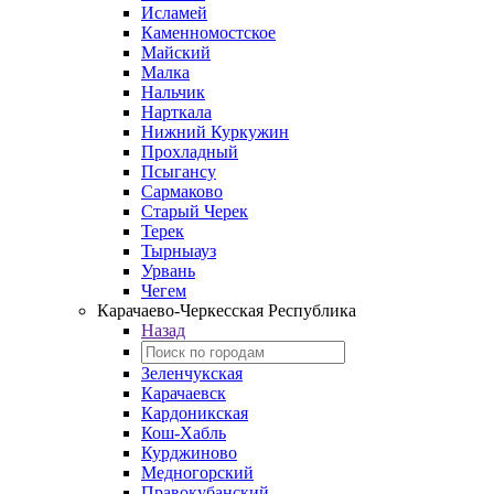
Исламей
Каменномостское
Майский
Малка
Нальчик
Нарткала
Нижний Куркужин
Прохладный
Псыгансу
Сармаково
Старый Черек
Терек
Тырныауз
Урвань
Чегем
Карачаево-Черкесская Республика
Назад
Зеленчукская
Карачаевск
Кардоникская
Кош-Хабль
Курджиново
Медногорский
Правокубанский