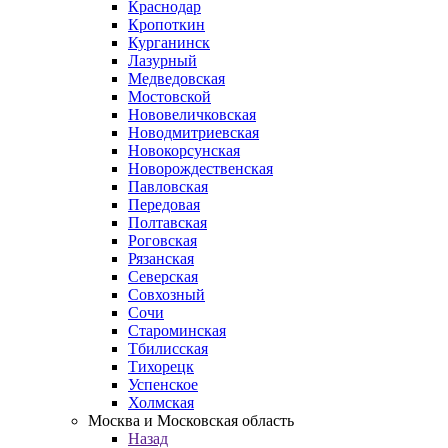
Краснодар
Кропоткин
Курганинск
Лазурный
Медведовская
Мостовской
Нововеличковская
Новодмитриевская
Новокорсунская
Новорождественская
Павловская
Передовая
Полтавская
Роговская
Рязанская
Северская
Совхозный
Сочи
Староминская
Тбилисская
Тихорецк
Успенское
Холмская
Москва и Московская область
Назад