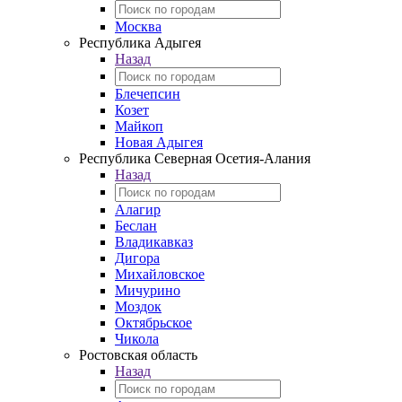
Москва
Республика Адыгея
Назад
Блечепсин
Козет
Майкоп
Новая Адыгея
Республика Северная Осетия-Алания
Назад
Алагир
Беслан
Владикавказ
Дигора
Михайловское
Мичурино
Моздок
Октябрьское
Чикола
Ростовская область
Назад