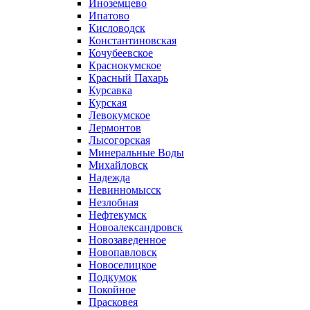
Иноземцево
Ипатово
Кисловодск
Константиновская
Кочубеевское
Краснокумское
Красный Пахарь
Курсавка
Курская
Левокумское
Лермонтов
Лысогорская
Минеральные Воды
Михайловск
Надежда
Невинномысск
Незлобная
Нефтекумск
Новоалександровск
Новозаведенное
Новопавловск
Новоселицкое
Подкумок
Покойное
Прасковея