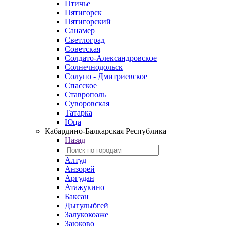
Птичье
Пятигорск
Пятигорский
Санамер
Светлоград
Советская
Солдато-Александровское
Солнечнодольск
Солуно - Дмитриевское
Спасское
Ставрополь
Суворовская
Татарка
Юца
Кабардино‑Балкарская Республика
Назад
Алтуд
Анзорей
Аргудан
Атажукино
Баксан
Дыгулыбгей
Залукокоаже
Заюково