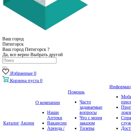
Ваш город
Пятигорск
Ваш город Пятигорск ?
Да, все верно
Выбрать другой
Избранные
0
Корзина
пуста
0
Информац
Помощь
Моб
Часто
прил
О компании
задаваемые
Про
Наши
вопросы
лоял
Аптеки
Что с моим
Спра
Каталог
Акции
Вакансии
заказом
служ
Аренда /
Тизеры
Дост