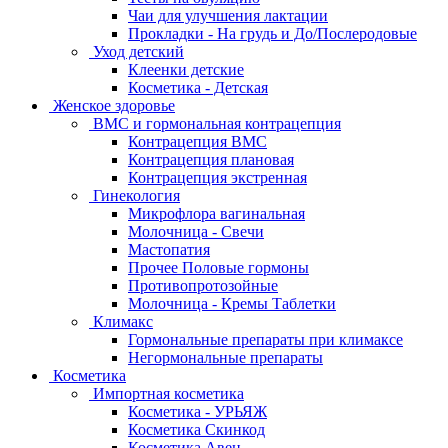
Чаи для улучшения лактации
Прокладки - На грудь и До/Послеродовые
Уход детский
Клеенки детские
Косметика - Детская
Женское здоровье
ВМС и гормональная контрацепция
Контрацепция ВМС
Контрацепция плановая
Контрацепция экстренная
Гинекология
Микрофлора вагинальная
Молочница - Свечи
Мастопатия
Прочее Половые гормоны
Противопротозойные
Молочница - Кремы Таблетки
Климакс
Гормональные препараты при климаксе
Негормональные препараты
Косметика
Импортная косметика
Косметика - УРЬЯЖ
Косметика Скинкод
Косметика Авен