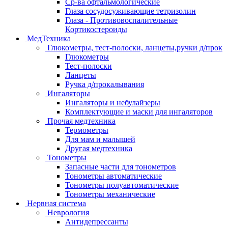
Ср-ва офтальмологические
Глаза сосудосуживающие тетризолин
Глаза - Противовоспалительные
Кортикостероиды
МедТехника
Глюкометры, тест-полоски, ланцеты,ручки д/прок
Глюкометры
Тест-полоски
Ланцеты
Ручка д/прокалывания
Ингаляторы
Ингаляторы и небулайзеры
Комплектующие и маски для ингаляторов
Прочая медтехника
Термометры
Для мам и малышей
Другая медтехника
Тонометры
Запасные части для тонометров
Тонометры автоматические
Тонометры полуавтоматические
Тонометры механические
Нервная система
Неврология
Антидепрессанты