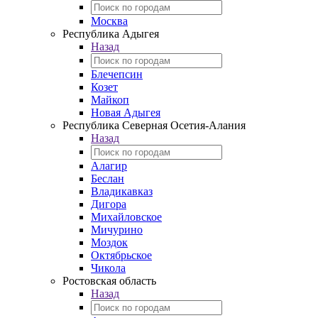
Москва
Республика Адыгея
Назад
Блечепсин
Козет
Майкоп
Новая Адыгея
Республика Северная Осетия-Алания
Назад
Алагир
Беслан
Владикавказ
Дигора
Михайловское
Мичурино
Моздок
Октябрьское
Чикола
Ростовская область
Назад