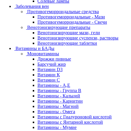
Солевые лампы
Заболевания вен
Противогеморроидальные средства
Противогеморроидальные - Мази
Противогеморроидальные - Свечи
Венотонизирующие препараты
Венотонизирующие мази, гели
Венотонизирующие суспензи, растворы
Венотонизирующие таблетки
Витамины и БАДы
Моновитамины
Дрожжи пивные
Барсучий жир
Витамин D3
Витамин К
Витамин С
Витамины - А,Е
Витамины - Группа В
Витамины - Кальций
Витамины - Карнитин
Витамины - Магний
Витамины - Омега
Витамины с Гиалуроновой кислотой
Витамины с Янтарной кислотой
Витамины - Мумие