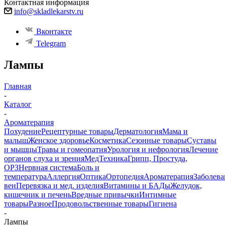
Контактная информация
info@skladlekarstv.ru
Вконтакте
Telegram
Лампы
Главная
-
Каталог
-
Ароматерапия
Похудение
Рецептурные товары
Дерматология
Мама и
малыш
Женское здоровье
Косметика
Сезонные товары
Суставы
и мышцы
Травы и гомеопатия
Урология и нефрология
Лечение
органов слуха и зрения
МедТехника
Грипп, Простуда,
ОРЗ
Нервная система
Боль и
температура
Аллергия
Оптика
Ортопедия
Ароматерапия
Заболева
вен
Перевязка и мед. изделия
Витамины и БАДы
Желудок,
кишечник и печень
Вредные привычки
Интимные
товары
Разное
Продовольственные товары
Гигиена
-
Лампы