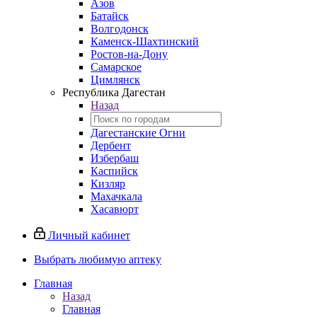
Азов
Батайск
Волгодонск
Каменск-Шахтинский
Ростов-на-Дону
Самарское
Цимлянск
Республика Дагестан
Назад
Дагестанские Огни
Дербент
Избербаш
Каспийск
Кизляр
Махачкала
Хасавюрт
Личный кабинет
Выбрать любимую аптеку
Главная
Назад
Главная