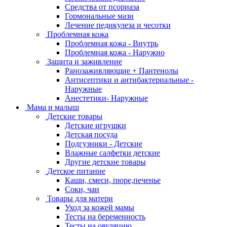
Средства от псориаза
Гормональные мази
Лечение педикулеза и чесотки
Проблемная кожа
Проблемная кожа - Внутрь
Проблемная кожа - Наружно
Защита и заживление
Ранозаживляющие + Пантенолы
Антисептики и антибактериальные -
Наружные
Анестетики- Наружные
Мама и малыш
Детские товары
Детские игрушки
Детская посуда
Подгузники - Детские
Влажные салфетки детские
Другие детские товары
Детское питание
Каши, смеси, пюре,печенье
Соки, чаи
Товары для матери
Уход за кожей мамы
Тесты на беременность
Тесты на овуляцию