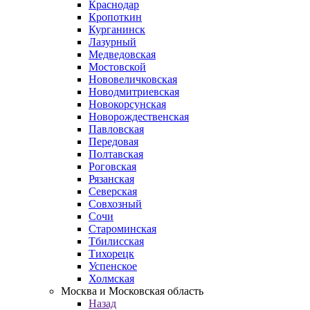
Краснодар
Кропоткин
Курганинск
Лазурный
Медведовская
Мостовской
Нововеличковская
Новодмитриевская
Новокорсунская
Новорождественская
Павловская
Передовая
Полтавская
Роговская
Рязанская
Северская
Совхозный
Сочи
Староминская
Тбилисская
Тихорецк
Успенское
Холмская
Москва и Московская область
Назад