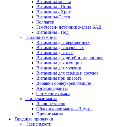
Витамины железа
Витамины - Цинк
Витамины - Хром
Витамины-Селен
Коллаген
Гематоген- источник железа БАД
Витамины - Йод
Поливитамины
Витамины для беременных
Витамины для взрослых
Витамины для глаз
Витамины для детей и подростков
Витамины для женщин
Витамины для мужчин
Витамины для сердца и сосудов
Витамины при диабете
Добавки общеукрепляющие
Антиоксиданты
Снижение сахара
Пищевые масла
Льняное масло
Облепиховое масло - Внутрь
Прочие масла
Вредные привычки
Зависимости