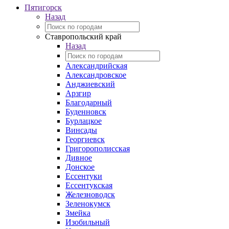
Пятигорск
Назад
Ставропольский край
Назад
Александрийская
Александровское
Анджиевский
Арзгир
Благодарный
Буденновск
Бурлацкое
Винсады
Георгиевск
Григорополисская
Дивное
Донское
Ессентуки
Ессентукская
Железноводск
Зеленокумск
Змейка
Изобильный