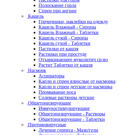
Полоскание горла
Спреи при ангине
Кашель
Горчичники, наклейки на одежду
Кашель Влажный - Сиропы
Кашель Влажный - Таблетки
Кашель сухой - Сиропы
Кашель сухой - Таблетки
Пастилки от кашля
Растирки при простуде
Отхаркивающее муколитич ср-во
Растит Таблетки от кашля
Насморк
Аспираторы
Капли и спреи взрослые от насморка
Капли и спреи детские от насморка
Промывание носа
Солевые растворы детские
Общетонизирующие
Иммуностимулирующие
Общетонизирующие - Растворы
Общетонизирующие - Таблетки
Противовирусные
Лечение герпеса - Мази/гели