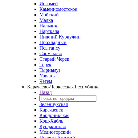
Исламей
Каменномостское
Майский
Малка
Нальчик
Нарткала
Нижний Куркужин
Прохладный
Псыгансу
Сармаково
Старый Черек
Терек
Тырныауз
Урвань
Чегем
Карачаево-Черкесская Республика
Назад
Зеленчукская
Карачаевск
Кардоникская
Кош-Хабль
Курджиново
Медногорский
Правокубанский