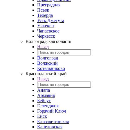
Преградная
Псыж
Теберда
Усть-Джегута
Учкекен
Чапаевское
Черкесск
Волгоградская область
Назад
Волгоград
Волжский
Котельниково
Краснодарский край
Назад
Анапа
Армавир
Бейсуг
Геленджик
Горячий Ключ
Ейск
Елизаветинская
Канеловская