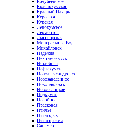
Кочубеевское
Краснокумское
Красный Пахарь
Курсавка
Курская
Левокумское
Лермонтов
Лысогорская
Минеральные Воды
Михайловск
Надежда
Невинномысск
Незлобная
Нефтекумск
Новоалександровск
Новозаведенное
Новопавловск
Новоселицкое
Подкумок
Покойное
Прасковея
Птичье
Пятигорск
Пятигорский
Санамер