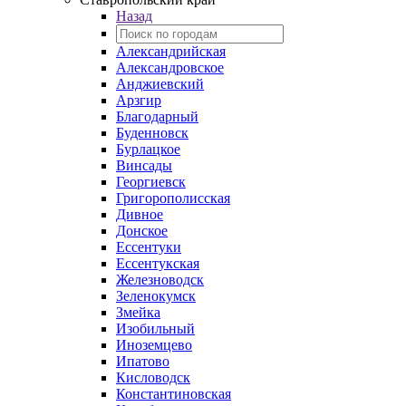
Назад
Александрийская
Александровское
Анджиевский
Арзгир
Благодарный
Буденновск
Бурлацкое
Винсады
Георгиевск
Григорополисская
Дивное
Донское
Ессентуки
Ессентукская
Железноводск
Зеленокумск
Змейка
Изобильный
Иноземцево
Ипатово
Кисловодск
Константиновская