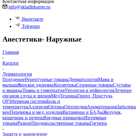
Контактная информация
info@skladlekarstv.ru
Вконтакте
Telegram
Анестетики- Наружные
Главная
-
Каталог
-
Дерматология
Похудение
Рецептурные товары
Дерматология
Мама и
малыш
Женское здоровье
Косметика
Сезонные товары
Суставы
и мышцы
Травы и гомеопатия
Урология и нефрология
Лечение
органов слуха и зрения
МедТехника
Грипп, Простуда,
ОРЗ
Нервная система
Боль и
температура
Аллергия
Оптика
Ортопедия
Ароматерапия
Заболева
вен
Перевязка и мед. изделия
Витамины и БАДы
Желудок,
кишечник и печень
Вредные привычки
Интимные
товары
Разное
Продовольственные товары
Гигиена
-
Защита и заживление