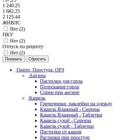
1 240.25
1 682.25
2 125.44
ЖНВЛС
Нет (
2
)
ПКУ
Нет (
2
)
Отпуск по рецепту
Нет (
2
)
Сбросить
Грипп, Простуда, ОРЗ
Ангина
Пастилки для горла
Полоскание горла
Спреи при ангине
Кашель
Горчичники, наклейки на одежду
Кашель Влажный - Сиропы
Кашель Влажный - Таблетки
Кашель сухой - Сиропы
Кашель сухой - Таблетки
Пастилки от кашля
Растирки при простуде