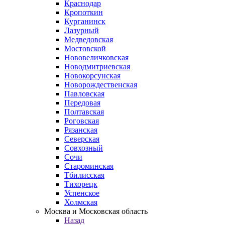
Краснодар
Кропоткин
Курганинск
Лазурный
Медведовская
Мостовской
Нововеличковская
Новодмитриевская
Новокорсунская
Новорождественская
Павловская
Передовая
Полтавская
Роговская
Рязанская
Северская
Совхозный
Сочи
Староминская
Тбилисская
Тихорецк
Успенское
Холмская
Москва и Московская область
Назад