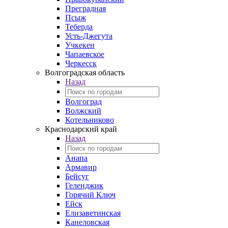
Преградная
Псыж
Теберда
Усть-Джегута
Учкекен
Чапаевское
Черкесск
Волгоградская область
Назад
Волгоград
Волжский
Котельниково
Краснодарский край
Назад
Анапа
Армавир
Бейсуг
Геленджик
Горячий Ключ
Ейск
Елизаветинская
Канеловская