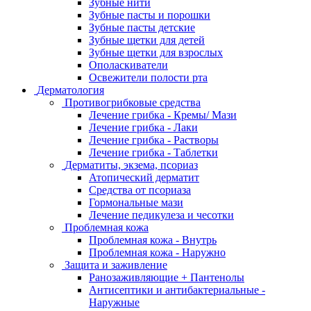
Зубные нити
Зубные пасты и порошки
Зубные пасты детские
Зубные щетки для детей
Зубные щетки для взрослых
Ополаскиватели
Освежители полости рта
Дерматология
Противогрибковые средства
Лечение грибка - Кремы/ Мази
Лечение грибка - Лаки
Лечение грибка - Растворы
Лечение грибка - Таблетки
Дерматиты, экзема, псориаз
Атопический дерматит
Средства от псориаза
Гормональные мази
Лечение педикулеза и чесотки
Проблемная кожа
Проблемная кожа - Внутрь
Проблемная кожа - Наружно
Защита и заживление
Ранозаживляющие + Пантенолы
Антисептики и антибактериальные -
Наружные