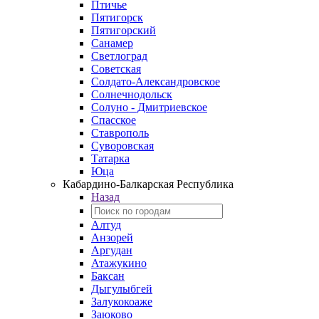
Птичье
Пятигорск
Пятигорский
Санамер
Светлоград
Советская
Солдато-Александровское
Солнечнодольск
Солуно - Дмитриевское
Спасское
Ставрополь
Суворовская
Татарка
Юца
Кабардино‑Балкарская Республика
Назад
Алтуд
Анзорей
Аргудан
Атажукино
Баксан
Дыгулыбгей
Залукокоаже
Заюково