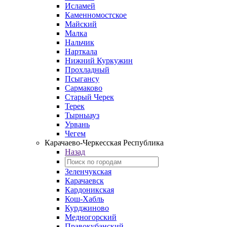
Исламей
Каменномостское
Майский
Малка
Нальчик
Нарткала
Нижний Куркужин
Прохладный
Псыгансу
Сармаково
Старый Черек
Терек
Тырныауз
Урвань
Чегем
Карачаево-Черкесская Республика
Назад
Зеленчукская
Карачаевск
Кардоникская
Кош-Хабль
Курджиново
Медногорский
Правокубанский