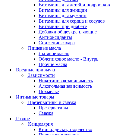
Витамины для детей и подростков
Витамины для женщин
Витамины для мужчин
Витамины для сердца и сосудов
Витамины при диабете
Добавки общеукрепляющие
Антиоксиданты
Снижение сахара
Пищевые масла
Льняное масло
Облепиховое масло - Внутрь
Прочие масла
Вредные привычки
Зависимости
Никотиновая зависимость
Алкогольная зависимость
Похмелье
Интимные товары
Презервативы и смазка
Презервативы
Смазка
Разное
Канцелярия
Книги, диски, творчество
Прочая канцелярия