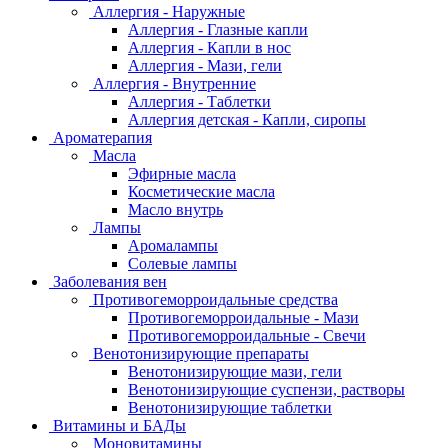
Аллергия - Наружные
Аллергия - Глазные капли
Аллергия - Капли в нос
Аллергия - Мази, гели
Аллергия - Внутренние
Аллергия - Таблетки
Аллергия детская - Капли, сиропы
Ароматерапия
Масла
Эфирные масла
Косметические масла
Масло внутрь
Лампы
Аромалампы
Солевые лампы
Заболевания вен
Противогеморроидальные средства
Противогеморроидальные - Мази
Противогеморроидальные - Свечи
Венотонизирующие препараты
Венотонизирующие мази, гели
Венотонизирующие суспензи, растворы
Венотонизирующие таблетки
Витамины и БАДы
Моновитамины