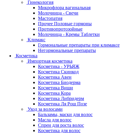
Гинекология
Микрофлора вагинальная
Молочница - Свечи
Мастопатия
Прочее Половые гормоны
Противопротозойные
Молочница - Кремы Таблетки
Климакс
Гормональные препараты при климаксе
Негормональные препараты
Косметика
Импортная косметика
Косметика - УРЬЯЖ
Косметика Скинкод
Косметика Авен
Косметика Биодерма
Косметика Виши
Косметика Кора
Косметика Либридерм
Косметика Ля Рош Позе
Уход за волосами
Бальзамы, маски для волос
Масла для волос
Спреи для роста волос
Косметика для волос