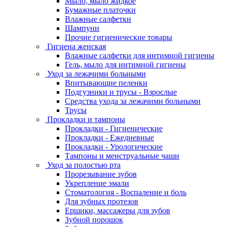
Мыло, мыло жидкое
Бумажные платочки
Влажные салфетки
Шампуни
Прочие гигиенические товары
Гигиена женская
Влажные салфетки для интимной гигиены
Гель, мыло для интимной гигиены
Уход за лежачими больными
Впитывающие пеленки
Подгузники и трусы - Взрослые
Средства ухода за лежачими больными
Трусы
Прокладки и тампоны
Прокладки - Гигиенические
Прокладки - Ежедневные
Прокладки - Урологические
Тампоны и менструальные чаши
Уход за полостью рта
Прорезывание зубов
Укрепление эмали
Стоматология - Воспаление и боль
Для зубных протезов
Ершики, массажеры для зубов
Зубной порошок