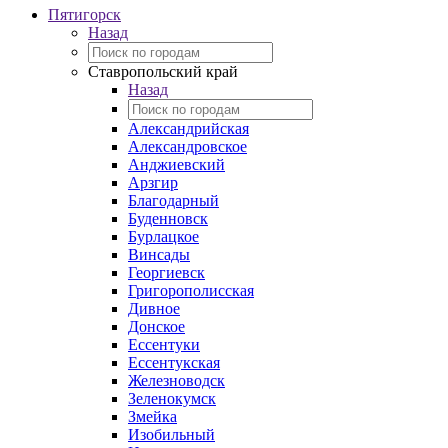
Пятигорск
Назад
Ставропольский край
Назад
Александрийская
Александровское
Анджиевский
Арзгир
Благодарный
Буденновск
Бурлацкое
Винсады
Георгиевск
Григорополисская
Дивное
Донское
Ессентуки
Ессентукская
Железноводск
Зеленокумск
Змейка
Изобильный