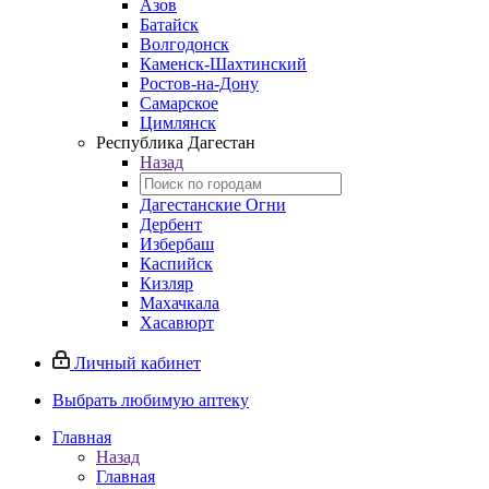
Азов
Батайск
Волгодонск
Каменск-Шахтинский
Ростов-на-Дону
Самарское
Цимлянск
Республика Дагестан
Назад
Дагестанские Огни
Дербент
Избербаш
Каспийск
Кизляр
Махачкала
Хасавюрт
Личный кабинет
Выбрать любимую аптеку
Главная
Назад
Главная