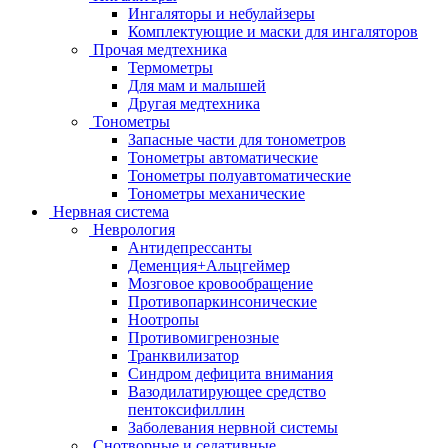
Ингаляторы и небулайзеры
Комплектующие и маски для ингаляторов
Прочая медтехника
Термометры
Для мам и малышей
Другая медтехника
Тонометры
Запасные части для тонометров
Тонометры автоматические
Тонометры полуавтоматические
Тонометры механические
Нервная система
Неврология
Антидепрессанты
Деменция+Альцгеймер
Мозговое кровообращение
Противопаркинсонические
Ноотропы
Противомигренозные
Транквилизатор
Синдром дефицита внимания
Вазодилатирующее средство
пентоксифиллин
Заболевания нервной системы
Снотворные и седативные