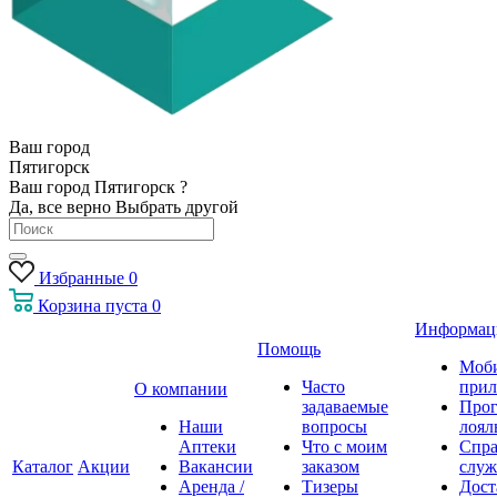
Ваш город
Пятигорск
Ваш город Пятигорск ?
Да, все верно
Выбрать другой
Избранные
0
Корзина
пуста
0
Информац
Помощь
Моб
Часто
прил
О компании
задаваемые
Про
Наши
вопросы
лоял
Аптеки
Что с моим
Спра
Каталог
Акции
Вакансии
заказом
служ
Аренда /
Тизеры
Дост