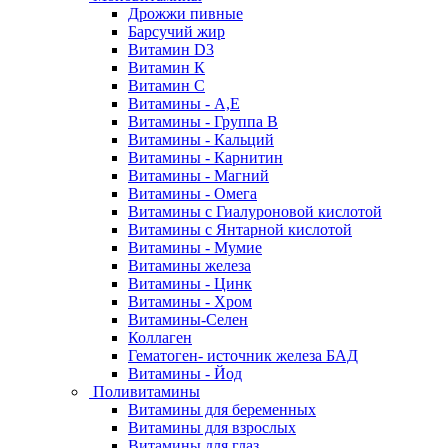
Дрожжи пивные
Барсучий жир
Витамин D3
Витамин К
Витамин С
Витамины - А,Е
Витамины - Группа В
Витамины - Кальций
Витамины - Карнитин
Витамины - Магний
Витамины - Омега
Витамины с Гиалуроновой кислотой
Витамины с Янтарной кислотой
Витамины - Мумие
Витамины железа
Витамины - Цинк
Витамины - Хром
Витамины-Селен
Коллаген
Гематоген- источник железа БАД
Витамины - Йод
Поливитамины
Витамины для беременных
Витамины для взрослых
Витамины для глаз