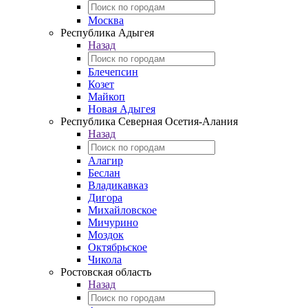
Москва
Республика Адыгея
Назад
Блечепсин
Козет
Майкоп
Новая Адыгея
Республика Северная Осетия-Алания
Назад
Алагир
Беслан
Владикавказ
Дигора
Михайловское
Мичурино
Моздок
Октябрьское
Чикола
Ростовская область
Назад