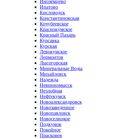
Иноземцево
Ипатово
Кисловодск
Константиновская
Кочубеевское
Краснокумское
Красный Пахарь
Курсавка
Курская
Левокумское
Лермонтов
Лысогорская
Минеральные Воды
Михайловск
Надежда
Невинномысск
Незлобная
Нефтекумск
Новоалександровск
Новозаведенное
Новопавловск
Новоселицкое
Подкумок
Покойное
Прасковея