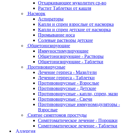
Отхаркивающее муколитич ср-во
Растит Таблетки от кашля
Насморк
Аспираторы
Капли и спреи взрослые от насморка
Капли и спреи детские от насморка
Промывание носа
Солевые растворы детские
Общетонизирующие
Иммуностимулирующие
Общетонизирующие - Растворы
Общетонизирующие - Таблетки
Противовирусные
Лечение герпеса - Мази/гели
Лечение герпеса - Таблетки
Противовирусные - Взрослые
Противовирусные - Детские
Противовирусные - капли, спреи, мази
Противовирусные - Свечи
Противовирусные иммуномодуляторы -
Взрослые
Снятие симптомов простуды
Симптоматическое лечение - Порошки
Симптоматическое лечение - Таблетки
Аллергия