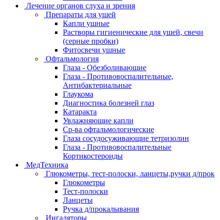
Лечение органов слуха и зрения
Препараты для ушей
Капли ушные
Растворы гигиенические для ушей, свечи
(серные пробки)
Фитосвечи ушные
Офтальмология
Глаза - Обезболивающие
Глаза - Противовоспалительные,
Антибактериальные
Глаукома
Диагностика болезней глаз
Катаракта
Увлажняющие капли
Ср-ва офтальмологические
Глаза сосудосуживающие тетризолин
Глаза - Противовоспалительные
Кортикостероиды
МедТехника
Глюкометры, тест-полоски, ланцеты,ручки д/прок
Глюкометры
Тест-полоски
Ланцеты
Ручка д/прокалывания
Ингаляторы