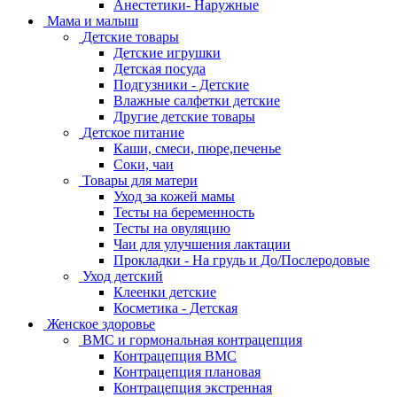
Анестетики- Наружные
Мама и малыш
Детские товары
Детские игрушки
Детская посуда
Подгузники - Детские
Влажные салфетки детские
Другие детские товары
Детское питание
Каши, смеси, пюре,печенье
Соки, чаи
Товары для матери
Уход за кожей мамы
Тесты на беременность
Тесты на овуляцию
Чаи для улучшения лактации
Прокладки - На грудь и До/Послеродовые
Уход детский
Клеенки детские
Косметика - Детская
Женское здоровье
ВМС и гормональная контрацепция
Контрацепция ВМС
Контрацепция плановая
Контрацепция экстренная