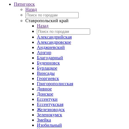
Пятигорск
Назад
Ставропольский край
Назад
Александрийская
Александровское
Анджиевский
Арзгир
Благодарный
Буденновск
Бурлацкое
Винсады
Георгиевск
Григорополисская
Дивное
Донское
Ессентуки
Ессентукская
Железноводск
Зеленокумск
Змейка
Изобильный