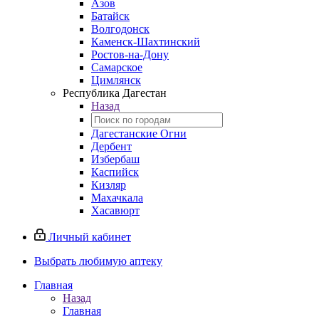
Азов
Батайск
Волгодонск
Каменск-Шахтинский
Ростов-на-Дону
Самарское
Цимлянск
Республика Дагестан
Назад
Дагестанские Огни
Дербент
Избербаш
Каспийск
Кизляр
Махачкала
Хасавюрт
Личный кабинет
Выбрать любимую аптеку
Главная
Назад
Главная