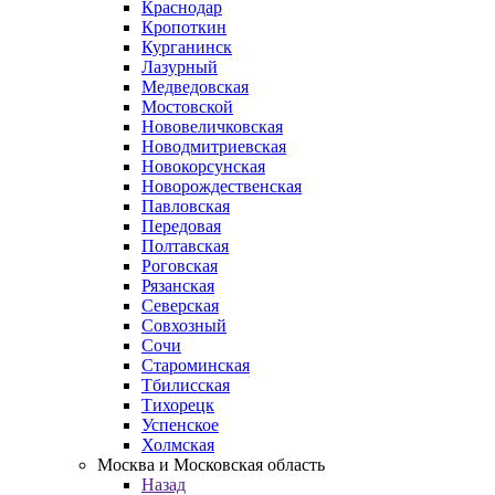
Краснодар
Кропоткин
Курганинск
Лазурный
Медведовская
Мостовской
Нововеличковская
Новодмитриевская
Новокорсунская
Новорождественская
Павловская
Передовая
Полтавская
Роговская
Рязанская
Северская
Совхозный
Сочи
Староминская
Тбилисская
Тихорецк
Успенское
Холмская
Москва и Московская область
Назад