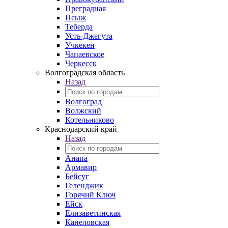
Преградная
Псыж
Теберда
Усть-Джегута
Учкекен
Чапаевское
Черкесск
Волгоградская область
Назад
Волгоград
Волжский
Котельниково
Краснодарский край
Назад
Анапа
Армавир
Бейсуг
Геленджик
Горячий Ключ
Ейск
Елизаветинская
Канеловская