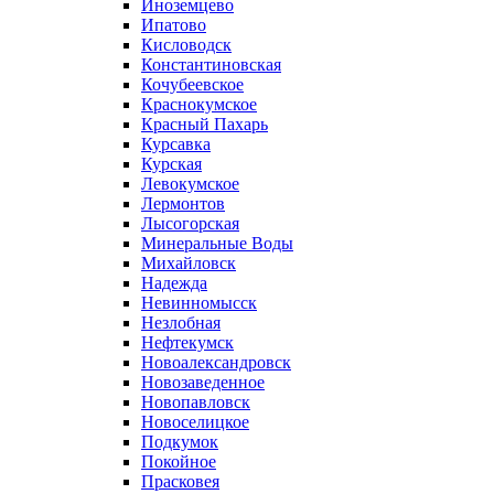
Иноземцево
Ипатово
Кисловодск
Константиновская
Кочубеевское
Краснокумское
Красный Пахарь
Курсавка
Курская
Левокумское
Лермонтов
Лысогорская
Минеральные Воды
Михайловск
Надежда
Невинномысск
Незлобная
Нефтекумск
Новоалександровск
Новозаведенное
Новопавловск
Новоселицкое
Подкумок
Покойное
Прасковея