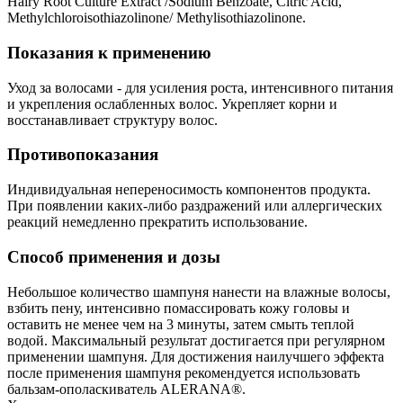
Hairy Root Culture Extract /Sodium Benzoate, Citric Acid,
Methylchloroisothiazolinone/ Methylisothiazolinone.
Показания к применению
Уход за волосами - для усиления роста, интенсивного питания
и укрепления ослабленных волос. Укрепляет корни и
восстанавливает структуру волос.
Противопоказания
Индивидуальная непереносимость компонентов продукта.
При появлении каких-либо раздражений или аллергических
реакций немедленно прекратить использование.
Способ применения и дозы
Небольшое количество шампуня нанести на влажные волосы,
взбить пену, интенсивно помассировать кожу головы и
оставить не менее чем на 3 минуты, затем смыть теплой
водой. Максимальный результат достигается при регулярном
применении шампуня. Для достижения наилучшего эффекта
после применения шампуня рекомендуется использовать
бальзам-ополаскиватель ALERANA®.