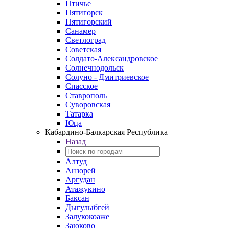
Птичье
Пятигорск
Пятигорский
Санамер
Светлоград
Советская
Солдато-Александровское
Солнечнодольск
Солуно - Дмитриевское
Спасское
Ставрополь
Суворовская
Татарка
Юца
Кабардино‑Балкарская Республика
Назад
Алтуд
Анзорей
Аргудан
Атажукино
Баксан
Дыгулыбгей
Залукокоаже
Заюково