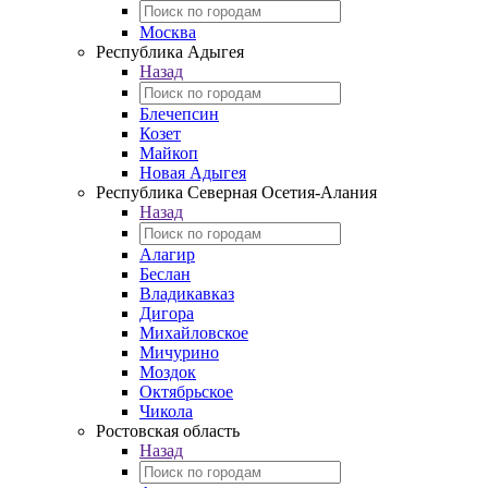
Москва
Республика Адыгея
Назад
Блечепсин
Козет
Майкоп
Новая Адыгея
Республика Северная Осетия-Алания
Назад
Алагир
Беслан
Владикавказ
Дигора
Михайловское
Мичурино
Моздок
Октябрьское
Чикола
Ростовская область
Назад