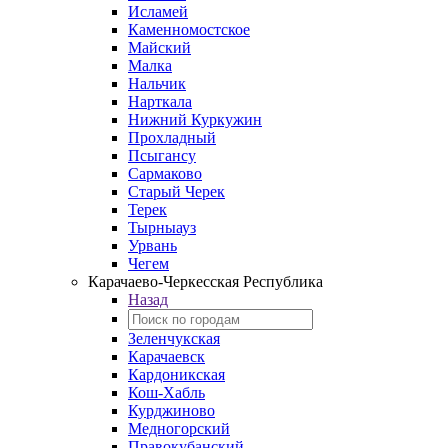
Исламей
Каменномостское
Майский
Малка
Нальчик
Нарткала
Нижний Куркужин
Прохладный
Псыгансу
Сармаково
Старый Черек
Терек
Тырныауз
Урвань
Чегем
Карачаево-Черкесская Республика
Назад
Зеленчукская
Карачаевск
Кардоникская
Кош-Хабль
Курджиново
Медногорский
Правокубанский