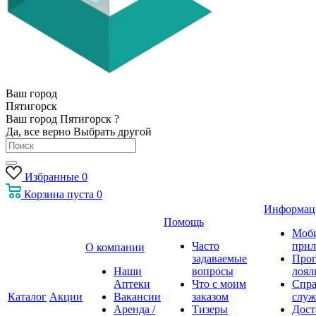
Ваш город
Пятигорск
Ваш город Пятигорск ?
Да, все верно
Выбрать другой
Избранные
0
Корзина
пуста
0
Информац
Помощь
Моб
Часто
прил
О компании
задаваемые
Про
Наши
вопросы
лоял
Аптеки
Что с моим
Спра
Каталог
Акции
Вакансии
заказом
служ
Аренда /
Тизеры
Дост