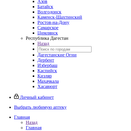
Азов
Батайск
Волгодонск
Каменск-Шахтинский
Ростов-на-Дону
Самарское
Цимлянск
Республика Дагестан
Назад
Дагестанские Огни
Дербент
Избербаш
Каспийск
Кизляр
Махачкала
Хасавюрт
Личный кабинет
Выбрать любимую аптеку
Главная
Назад
Главная