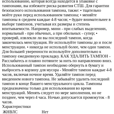
использованию, которая всегда находится в упаковке с
тампонами, вы избежите риска развития СТШ. Для гарантии
безопасного использования тампона, также: • тщательно
мойте руки перед использованием тампона; • меняйте
тампоны в среднем каждые 4-8 часов; • будьте внимательнее в
выборе тампонов, учитывая их размеры и степень
впитываемости. Например, мини - при слабых выделениях,
нормальный - при обычных, а при обильных - супер; •
проверяй, извлекли ли вы последний тампон, когда
закончилась менструация. Не используйте тампоны до и после
менструации. • никогда не используй более, чем один тампон.
Для большей уверенности используйте дополнительно к
тампону ежедневную прокладку. КАК УДАЛИТЬ ТАМПОН -
Расслабьтесь и плавно потяните за нить по направлению вниз.
Использованный тампон необходимо обернуть в бумагу и
выбросить в корзину для мусора - Меняйте тампон каждые 4-8
часов, включая ночное время. Удаляйте тампон перед
введением нового тампона. Не забывайте удалить последний
тампон в конце Вашего менструального цикла. Тампоны
предназначены только для использования во время
менструаций. Менять следует по мере заполнения, но не
позднее, чем через 4 часа. Ночью допускается промежуток - 8
часов.
Характеристики
ЖНВЛС
Нет