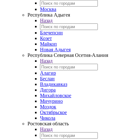
Москва
Республика Адыгея
Назад
Блечепсин
Козет
Майкоп
Новая Адыгея
Республика Северная Осетия-Алания
Назад
Алагир
Беслан
Владикавказ
Дигора
Михайловское
Мичурино
Моздок
Октябрьское
Чикола
Ростовская область
Назад