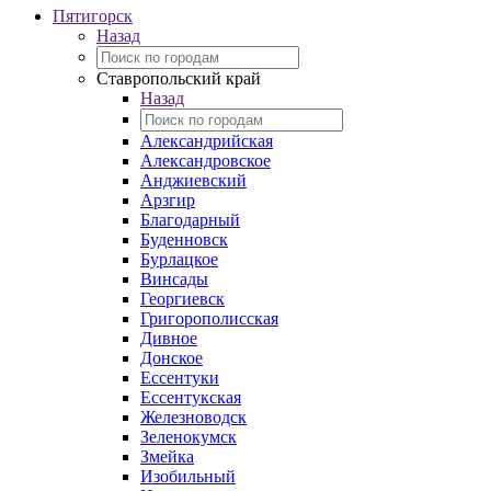
Пятигорск
Назад
Ставропольский край
Назад
Александрийская
Александровское
Анджиевский
Арзгир
Благодарный
Буденновск
Бурлацкое
Винсады
Георгиевск
Григорополисская
Дивное
Донское
Ессентуки
Ессентукская
Железноводск
Зеленокумск
Змейка
Изобильный