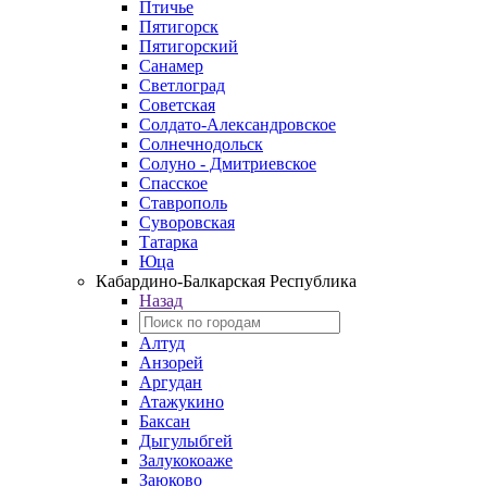
Птичье
Пятигорск
Пятигорский
Санамер
Светлоград
Советская
Солдато-Александровское
Солнечнодольск
Солуно - Дмитриевское
Спасское
Ставрополь
Суворовская
Татарка
Юца
Кабардино‑Балкарская Республика
Назад
Алтуд
Анзорей
Аргудан
Атажукино
Баксан
Дыгулыбгей
Залукокоаже
Заюково