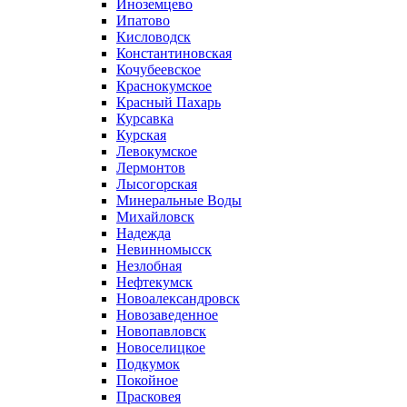
Иноземцево
Ипатово
Кисловодск
Константиновская
Кочубеевское
Краснокумское
Красный Пахарь
Курсавка
Курская
Левокумское
Лермонтов
Лысогорская
Минеральные Воды
Михайловск
Надежда
Невинномысск
Незлобная
Нефтекумск
Новоалександровск
Новозаведенное
Новопавловск
Новоселицкое
Подкумок
Покойное
Прасковея