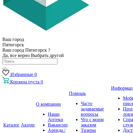
Ваш город
Пятигорск
Ваш город Пятигорск ?
Да, все верно
Выбрать другой
Избранные
0
Корзина
пуста
0
Информац
Помощь
Моб
Часто
прил
О компании
задаваемые
Про
Наши
вопросы
лоял
Аптеки
Что с моим
Спра
Каталог
Акции
Вакансии
заказом
служ
Аренда /
Тизеры
Дост