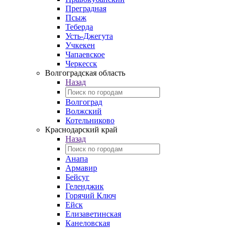
Преградная
Псыж
Теберда
Усть-Джегута
Учкекен
Чапаевское
Черкесск
Волгоградская область
Назад
Волгоград
Волжский
Котельниково
Краснодарский край
Назад
Анапа
Армавир
Бейсуг
Геленджик
Горячий Ключ
Ейск
Елизаветинская
Канеловская