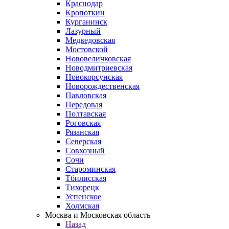
Краснодар
Кропоткин
Курганинск
Лазурный
Медведовская
Мостовской
Нововеличковская
Новодмитриевская
Новокорсунская
Новорождественская
Павловская
Передовая
Полтавская
Роговская
Рязанская
Северская
Совхозный
Сочи
Староминская
Тбилисская
Тихорецк
Успенское
Холмская
Москва и Московская область
Назад