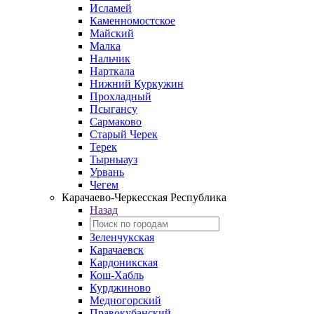
Исламей
Каменномостское
Майский
Малка
Нальчик
Нарткала
Нижний Куркужин
Прохладный
Псыгансу
Сармаково
Старый Черек
Терек
Тырныауз
Урвань
Чегем
Карачаево-Черкесская Республика
Назад
Зеленчукская
Карачаевск
Кардоникская
Кош-Хабль
Курджиново
Медногорский
Правокубанский