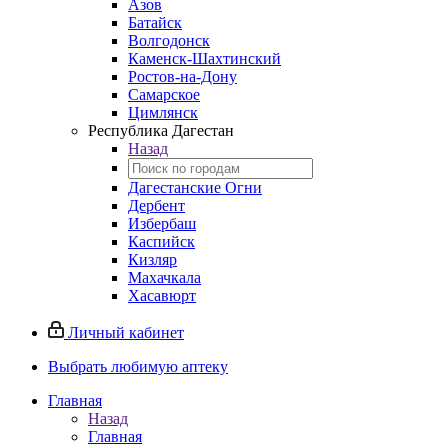
Азов
Батайск
Волгодонск
Каменск-Шахтинский
Ростов-на-Дону
Самарское
Цимлянск
Республика Дагестан
Назад
Дагестанские Огни
Дербент
Избербаш
Каспийск
Кизляр
Махачкала
Хасавюрт
Личный кабинет
Выбрать любимую аптеку
Главная
Назад
Главная