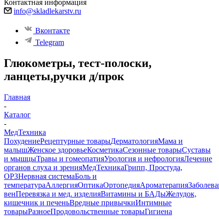
Контактная информация
info@skladlekarstv.ru
Вконтакте
Telegram
Глюкометры, тест-полоски,
ланцеты,ручки д/прок
Главная
-
Каталог
-
МедТехника
Похудение
Рецептурные товары
Дерматология
Мама и
малыш
Женское здоровье
Косметика
Сезонные товары
Суставы
и мышцы
Травы и гомеопатия
Урология и нефрология
Лечение
органов слуха и зрения
МедТехника
Грипп, Простуда,
ОРЗ
Нервная система
Боль и
температура
Аллергия
Оптика
Ортопедия
Ароматерапия
Заболева
вен
Перевязка и мед. изделия
Витамины и БАДы
Желудок,
кишечник и печень
Вредные привычки
Интимные
товары
Разное
Продовольственные товары
Гигиена