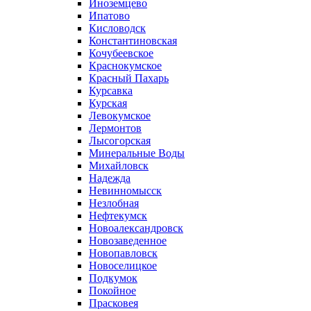
Иноземцево
Ипатово
Кисловодск
Константиновская
Кочубеевское
Краснокумское
Красный Пахарь
Курсавка
Курская
Левокумское
Лермонтов
Лысогорская
Минеральные Воды
Михайловск
Надежда
Невинномысск
Незлобная
Нефтекумск
Новоалександровск
Новозаведенное
Новопавловск
Новоселицкое
Подкумок
Покойное
Прасковея