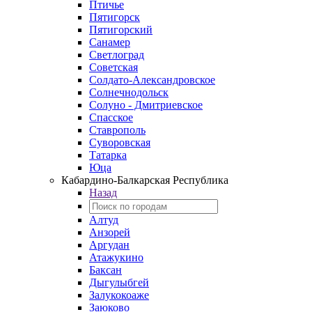
Птичье
Пятигорск
Пятигорский
Санамер
Светлоград
Советская
Солдато-Александровское
Солнечнодольск
Солуно - Дмитриевское
Спасское
Ставрополь
Суворовская
Татарка
Юца
Кабардино‑Балкарская Республика
Назад
Алтуд
Анзорей
Аргудан
Атажукино
Баксан
Дыгулыбгей
Залукокоаже
Заюково