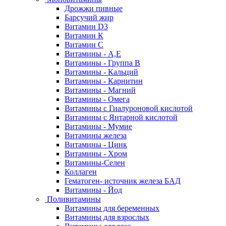
Дрожжи пивные
Барсучий жир
Витамин D3
Витамин К
Витамин С
Витамины - А,Е
Витамины - Группа В
Витамины - Кальций
Витамины - Карнитин
Витамины - Магний
Витамины - Омега
Витамины с Гиалуроновой кислотой
Витамины с Янтарной кислотой
Витамины - Мумие
Витамины железа
Витамины - Цинк
Витамины - Хром
Витамины-Селен
Коллаген
Гематоген- источник железа БАД
Витамины - Йод
Поливитамины
Витамины для беременных
Витамины для взрослых