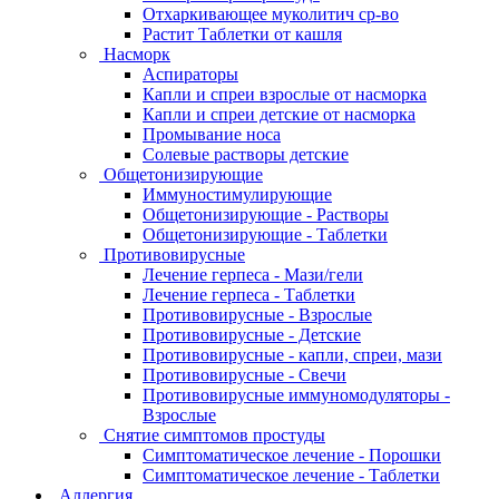
Отхаркивающее муколитич ср-во
Растит Таблетки от кашля
Насморк
Аспираторы
Капли и спреи взрослые от насморка
Капли и спреи детские от насморка
Промывание носа
Солевые растворы детские
Общетонизирующие
Иммуностимулирующие
Общетонизирующие - Растворы
Общетонизирующие - Таблетки
Противовирусные
Лечение герпеса - Мази/гели
Лечение герпеса - Таблетки
Противовирусные - Взрослые
Противовирусные - Детские
Противовирусные - капли, спреи, мази
Противовирусные - Свечи
Противовирусные иммуномодуляторы -
Взрослые
Снятие симптомов простуды
Симптоматическое лечение - Порошки
Симптоматическое лечение - Таблетки
Аллергия