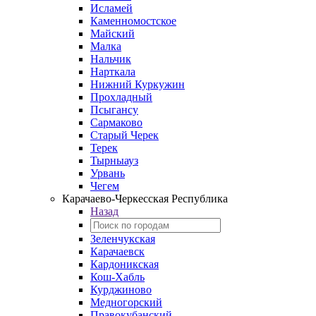
Исламей
Каменномостское
Майский
Малка
Нальчик
Нарткала
Нижний Куркужин
Прохладный
Псыгансу
Сармаково
Старый Черек
Терек
Тырныауз
Урвань
Чегем
Карачаево-Черкесская Республика
Назад
Зеленчукская
Карачаевск
Кардоникская
Кош-Хабль
Курджиново
Медногорский
Правокубанский