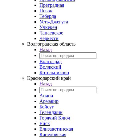
Преградная
Псыж
Теберда
Усть-Джегута
Учкекен
Чапаевское
Черкесск
Волгоградская область
Назад
Волгоград
Волжский
Котельниково
Краснодарский край
Назад
Анапа
Армавир
Бейсуг
Геленджик
Горячий Ключ
Ейск
Елизаветинская
Канеловская