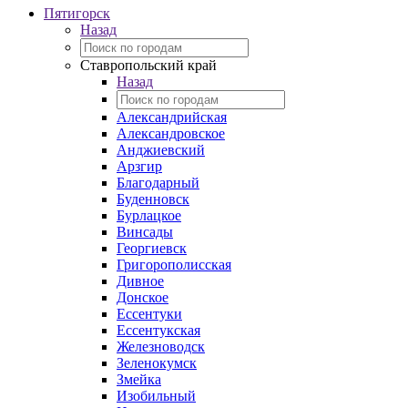
Пятигорск
Назад
Ставропольский край
Назад
Александрийская
Александровское
Анджиевский
Арзгир
Благодарный
Буденновск
Бурлацкое
Винсады
Георгиевск
Григорополисская
Дивное
Донское
Ессентуки
Ессентукская
Железноводск
Зеленокумск
Змейка
Изобильный