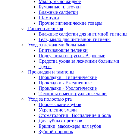
Мыло, мыло жидкое
Бумажные платочки
Влажные салфетки
Шампуни
Прочие гигиенические товары
Гигиена женская
Влажные салфетки для интимной гигиены
Гель, мыло для интимной гигиены
Уход за лежачими больными
Впитывающие пеленки
Подгузники и трусы - Взрослые
Средства ухода за лежачими больными
Трусы
Прокладки и тампоны
Прокладки - Гигиенические
Прокладки - Ежедневные
Прокладки - Урологические
Тампоны и менструальные чаши
Уход за полостью рта
Прорезывание зубов
Укрепление эмали
Стоматология - Воспаление и боль
Для зубных протезов
Ершики, массажеры для зубов
Зубной порошок