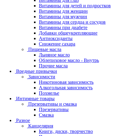
Витамины для глаз
Витамины для детей и подростков
Витамины для женщин
Витамины для мужчин
Витамины для сердца и сосудов
Витамины при диабете
Добавки общеукрепляющие
Антиоксиданты
Снижение сахара
Пищевые масла
Льняное масло
Облепиховое масло - Внутрь
Прочие масла
Вредные привычки
Зависимости
Никотиновая зависимость
Алкогольная зависимость
Похмелье
Интимные товары
Презервативы и смазка
Презервативы
Смазка
Разное
Канцелярия
Книги, диски, творчество