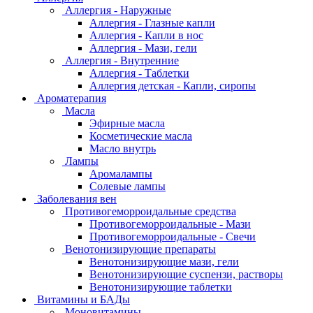
Аллергия - Наружные
Аллергия - Глазные капли
Аллергия - Капли в нос
Аллергия - Мази, гели
Аллергия - Внутренние
Аллергия - Таблетки
Аллергия детская - Капли, сиропы
Ароматерапия
Масла
Эфирные масла
Косметические масла
Масло внутрь
Лампы
Аромалампы
Солевые лампы
Заболевания вен
Противогеморроидальные средства
Противогеморроидальные - Мази
Противогеморроидальные - Свечи
Венотонизирующие препараты
Венотонизирующие мази, гели
Венотонизирующие суспензи, растворы
Венотонизирующие таблетки
Витамины и БАДы
Моновитамины