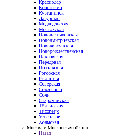
Краснодар
Кропоткин
Курганинск
Лазурный
Медведовская
Мостовской
Нововеличковская
Новодмитриевская
Новокорсунская
Новорождественская
Павловская
Передовая
Полтавская
Роговская
Рязанская
Северская
Совхозный
Сочи
Староминская
Тбилисская
Тихорецк
Успенское
Холмская
Москва и Московская область
Назад