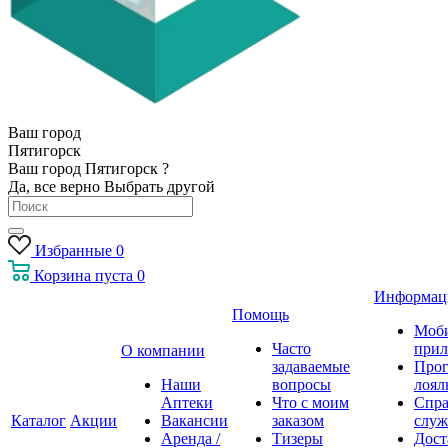
Ваш город
Пятигорск
Ваш город Пятигорск ?
Да, все верно
Выбрать другой
Избранные
0
Корзина
пуста
0
Информац
Помощь
Моб
Часто
прил
О компании
задаваемые
Про
Наши
вопросы
лоял
Аптеки
Что с моим
Спра
Каталог
Акции
Вакансии
заказом
служ
Аренда /
Тизеры
Дост