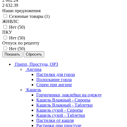
2 002.24
2 632.39
Наши предложения
Сезонные товары (
1
)
ЖНВЛС
Нет (
50
)
ПКУ
Нет (
50
)
Отпуск по рецепту
Нет (
50
)
Сбросить
Грипп, Простуда, ОРЗ
Ангина
Пастилки для горла
Полоскание горла
Спреи при ангине
Кашель
Горчичники, наклейки на одежду
Кашель Влажный - Сиропы
Кашель Влажный - Таблетки
Кашель сухой - Сиропы
Кашель сухой - Таблетки
Пастилки от кашля
Растирки при простуде