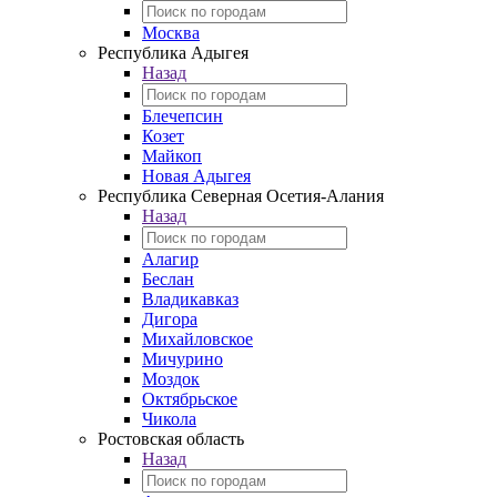
Москва
Республика Адыгея
Назад
Блечепсин
Козет
Майкоп
Новая Адыгея
Республика Северная Осетия-Алания
Назад
Алагир
Беслан
Владикавказ
Дигора
Михайловское
Мичурино
Моздок
Октябрьское
Чикола
Ростовская область
Назад