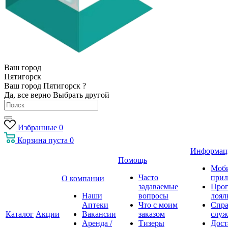
Ваш город
Пятигорск
Ваш город Пятигорск ?
Да, все верно
Выбрать другой
Избранные
0
Корзина
пуста
0
Информац
Помощь
Моб
Часто
прил
О компании
задаваемые
Про
Наши
вопросы
лоял
Аптеки
Что с моим
Спра
Каталог
Акции
Вакансии
заказом
служ
Аренда /
Тизеры
Дост