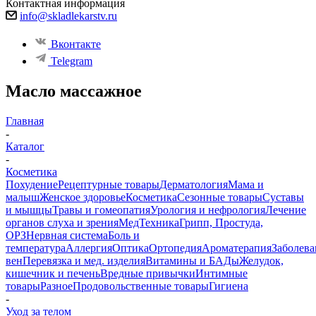
Контактная информация
info@skladlekarstv.ru
Вконтакте
Telegram
Масло массажное
Главная
-
Каталог
-
Косметика
Похудение
Рецептурные товары
Дерматология
Мама и
малыш
Женское здоровье
Косметика
Сезонные товары
Суставы
и мышцы
Травы и гомеопатия
Урология и нефрология
Лечение
органов слуха и зрения
МедТехника
Грипп, Простуда,
ОРЗ
Нервная система
Боль и
температура
Аллергия
Оптика
Ортопедия
Ароматерапия
Заболева
вен
Перевязка и мед. изделия
Витамины и БАДы
Желудок,
кишечник и печень
Вредные привычки
Интимные
товары
Разное
Продовольственные товары
Гигиена
-
Уход за телом