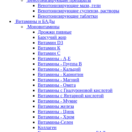
Венотонизирующие препараты
Венотонизирующие мази, гели
Венотонизирующие суспензи, растворы
Венотонизирующие таблетки
Витамины и БАДы
Моновитамины
Дрожжи пивные
Барсучий жир
Витамин D3
Витамин К
Витамин С
Витамины - А,Е
Витамины - Группа В
Витамины - Кальций
Витамины - Карнитин
Витамины - Магний
Витамины - Омега
Витамины с Гиалуроновой кислотой
Витамины с Янтарной кислотой
Витамины - Мумие
Витамины железа
Витамины - Цинк
Витамины - Хром
Витамины-Селен
Коллаген