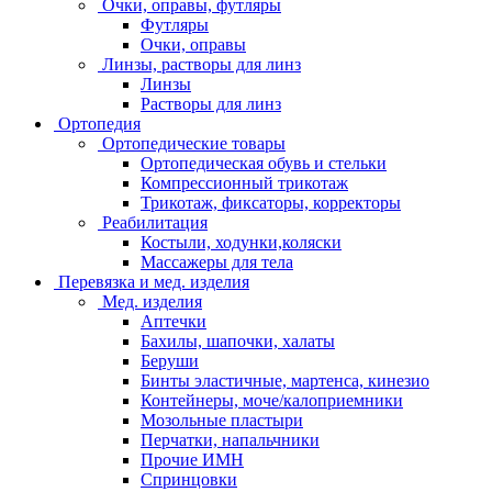
Очки, оправы, футляры
Футляры
Очки, оправы
Линзы, растворы для линз
Линзы
Растворы для линз
Ортопедия
Ортопедические товары
Ортопедическая обувь и стельки
Компрессионный трикотаж
Трикотаж, фиксаторы, корректоры
Реабилитация
Костыли, ходунки,коляски
Массажеры для тела
Перевязка и мед. изделия
Мед. изделия
Аптечки
Бахилы, шапочки, халаты
Беруши
Бинты эластичные, мартенса, кинезио
Контейнеры, моче/калоприемники
Мозольные пластыри
Перчатки, напальчники
Прочие ИМН
Спринцовки