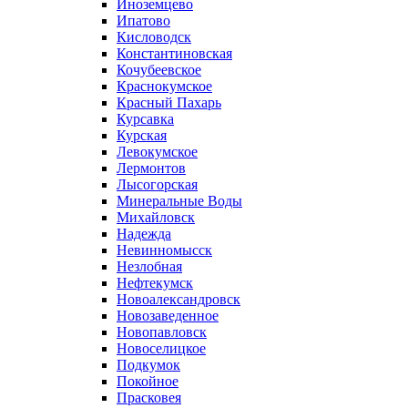
Иноземцево
Ипатово
Кисловодск
Константиновская
Кочубеевское
Краснокумское
Красный Пахарь
Курсавка
Курская
Левокумское
Лермонтов
Лысогорская
Минеральные Воды
Михайловск
Надежда
Невинномысск
Незлобная
Нефтекумск
Новоалександровск
Новозаведенное
Новопавловск
Новоселицкое
Подкумок
Покойное
Прасковея