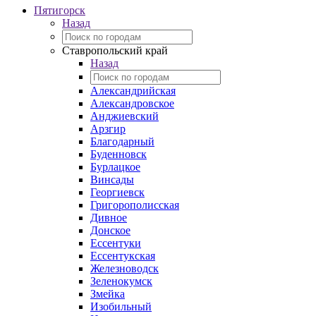
Пятигорск
Назад
Ставропольский край
Назад
Александрийская
Александровское
Анджиевский
Арзгир
Благодарный
Буденновск
Бурлацкое
Винсады
Георгиевск
Григорополисская
Дивное
Донское
Ессентуки
Ессентукская
Железноводск
Зеленокумск
Змейка
Изобильный