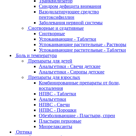
Транквилизатор
Синдром дефицита внимания
Вазодилатирующее средство
пентоксифиллин
Заболевания нервной системы
Снотворные и седативные
Снотворные
Успокаивающие - Таблетки
Успокаивающие растительные - Растворы
Успокаивающие растительные - Таблетки
Боль и температура
Препараты для детей
Анальгетики - Свечи детские
Анальгетики - Сиропы детские
Препараты для взрослых
Комбинированные препараты от боли,
воспаления
НПВС - Таблетки
Анальгетики
НПВС - Свечи
НПВС - Порошки
Обезболивающие - Пластыри, спреи
Пластыри перцовые
Миорелаксанты
Оптика