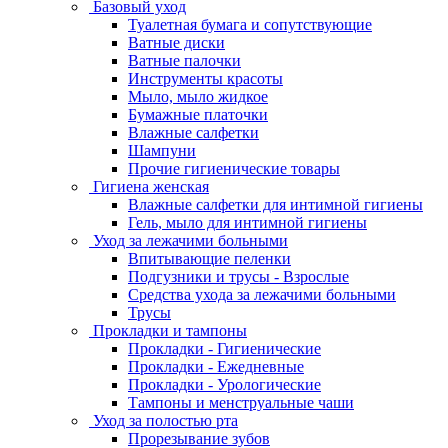
Базовый уход
Туалетная бумага и сопутствующие
Ватные диски
Ватные палочки
Инструменты красоты
Мыло, мыло жидкое
Бумажные платочки
Влажные салфетки
Шампуни
Прочие гигиенические товары
Гигиена женская
Влажные салфетки для интимной гигиены
Гель, мыло для интимной гигиены
Уход за лежачими больными
Впитывающие пеленки
Подгузники и трусы - Взрослые
Средства ухода за лежачими больными
Трусы
Прокладки и тампоны
Прокладки - Гигиенические
Прокладки - Ежедневные
Прокладки - Урологические
Тампоны и менструальные чаши
Уход за полостью рта
Прорезывание зубов