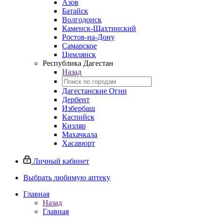
Азов
Батайск
Волгодонск
Каменск-Шахтинский
Ростов-на-Дону
Самарское
Цимлянск
Республика Дагестан
Назад
Дагестанские Огни
Дербент
Избербаш
Каспийск
Кизляр
Махачкала
Хасавюрт
Личный кабинет
Выбрать любимую аптеку
Главная
Назад
Главная