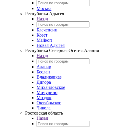
Москва
Республика Адыгея
Назад
Блечепсин
Козет
Майкоп
Новая Адыгея
Республика Северная Осетия-Алания
Назад
Алагир
Беслан
Владикавказ
Дигора
Михайловское
Мичурино
Моздок
Октябрьское
Чикола
Ростовская область
Назад