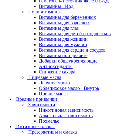
Гематоген- источник железа БАД
Витамины - Йод
Поливитамины
Витамины для беременных
Витамины для взрослых
Витамины для глаз
Витамины для детей и подростков
Витамины для женщин
Витамины для мужчин
Витамины для сердца и сосудов
Витамины при диабете
Добавки общеукрепляющие
Антиоксиданты
Снижение сахара
Пищевые масла
Льняное масло
Облепиховое масло - Внутрь
Прочие масла
Вредные привычки
Зависимости
Никотиновая зависимость
Алкогольная зависимость
Похмелье
Интимные товары
Презервативы и смазка