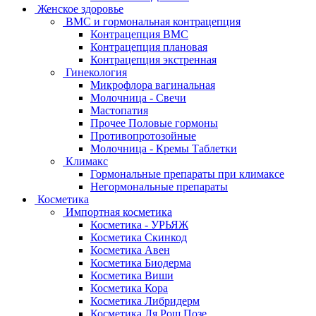
Женское здоровье
ВМС и гормональная контрацепция
Контрацепция ВМС
Контрацепция плановая
Контрацепция экстренная
Гинекология
Микрофлора вагинальная
Молочница - Свечи
Мастопатия
Прочее Половые гормоны
Противопротозойные
Молочница - Кремы Таблетки
Климакс
Гормональные препараты при климаксе
Негормональные препараты
Косметика
Импортная косметика
Косметика - УРЬЯЖ
Косметика Скинкод
Косметика Авен
Косметика Биодерма
Косметика Виши
Косметика Кора
Косметика Либридерм
Косметика Ля Рош Позе