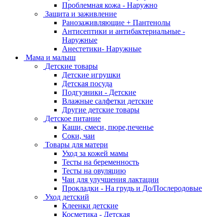
Проблемная кожа - Наружно
Защита и заживление
Ранозаживляющие + Пантенолы
Антисептики и антибактериальные -
Наружные
Анестетики- Наружные
Мама и малыш
Детские товары
Детские игрушки
Детская посуда
Подгузники - Детские
Влажные салфетки детские
Другие детские товары
Детское питание
Каши, смеси, пюре,печенье
Соки, чаи
Товары для матери
Уход за кожей мамы
Тесты на беременность
Тесты на овуляцию
Чаи для улучшения лактации
Прокладки - На грудь и До/Послеродовые
Уход детский
Клеенки детские
Косметика - Детская