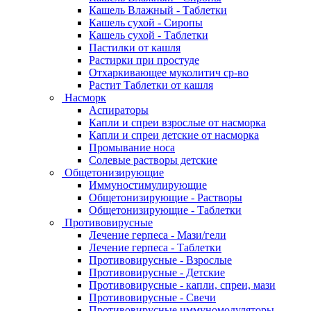
Кашель Влажный - Таблетки
Кашель сухой - Сиропы
Кашель сухой - Таблетки
Пастилки от кашля
Растирки при простуде
Отхаркивающее муколитич ср-во
Растит Таблетки от кашля
Насморк
Аспираторы
Капли и спреи взрослые от насморка
Капли и спреи детские от насморка
Промывание носа
Солевые растворы детские
Общетонизирующие
Иммуностимулирующие
Общетонизирующие - Растворы
Общетонизирующие - Таблетки
Противовирусные
Лечение герпеса - Мази/гели
Лечение герпеса - Таблетки
Противовирусные - Взрослые
Противовирусные - Детские
Противовирусные - капли, спреи, мази
Противовирусные - Свечи
Противовирусные иммуномодуляторы -