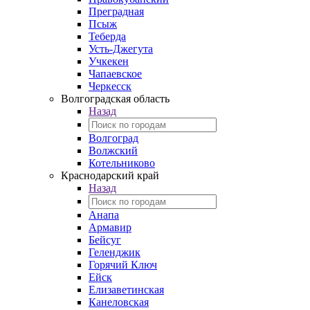
Преградная
Псыж
Теберда
Усть-Джегута
Учкекен
Чапаевское
Черкесск
Волгоградская область
Назад
Волгоград
Волжский
Котельниково
Краснодарский край
Назад
Анапа
Армавир
Бейсуг
Геленджик
Горячий Ключ
Ейск
Елизаветинская
Канеловская