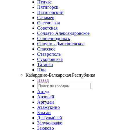
Птичье
Пятигорск
Пятигорский
Санамер
Светлоград
Советская
Солдато-Александровское
Солнечнодольск
Солуно - Дмитриевское
Спасское
Ставрополь
Суворовская
Татарка
Юца
Кабардино‑Балкарская Республика
Назад
Алтуд
Анзорей
Аргудан
Атажукино
Баксан
Дыгулыбгей
Залукокоаже
Заюково