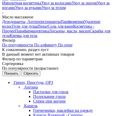
Импортная косметика
Уход за волосами
Уход за лицом
Уход за
ногами
Уход за руками
Уход за телом
-
Масло массажное
Дезодоранты, Антиперспиранты
Парфюмерия
Удаление
волос
Гели для душа
Пена/Соль для ванн
Косметика -
Прочее
Парафармацевтика
Лосьоны, масла, маски
Скрабы для
тела
Кремы для тела
Фильтр
По популярности
По алфавиту
По цене
К сожалению, раздел пуст
В данный момент нет активных товаров
Фильтр по параметрам
Сортировка
По популярности (возрастание)
Сбросить
Грипп, Простуда, ОРЗ
Ангина
Пастилки для горла
Полоскание горла
Спреи при ангине
Кашель
Горчичники, наклейки на одежду
Кашель Влажный - Сиропы