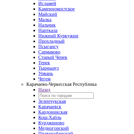
Исламей
Каменномостское
Майский
Малка
Нальчик
Нарткала
Нижний Куркужин
Прохладный
Псыгансу
Сармаково
Старый Черек
Терек
Тырныауз
Урвань
Чегем
Карачаево-Черкесская Республика
Назад
Зеленчукская
Карачаевск
Кардоникская
Кош-Хабль
Курджиново
Медногорский
Правокубанский