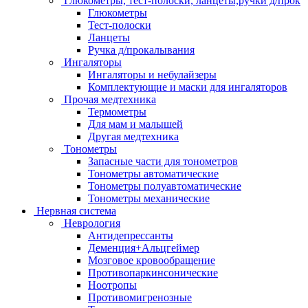
Глюкометры, тест-полоски, ланцеты,ручки д/прок
Глюкометры
Тест-полоски
Ланцеты
Ручка д/прокалывания
Ингаляторы
Ингаляторы и небулайзеры
Комплектующие и маски для ингаляторов
Прочая медтехника
Термометры
Для мам и малышей
Другая медтехника
Тонометры
Запасные части для тонометров
Тонометры автоматические
Тонометры полуавтоматические
Тонометры механические
Нервная система
Неврология
Антидепрессанты
Деменция+Альцгеймер
Мозговое кровообращение
Противопаркинсонические
Ноотропы
Противомигренозные