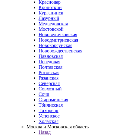
Краснодар
Кропоткин
Курганинск
Лазурный
Медведовская
Мостовской
Нововеличковская
Новодмитриевская
Новокорсунская
Новорождественская
Павловская
Передовая
Полтавская
Роговская
Рязанская
Северская
Совхозный
Сочи
Староминская
Тбилисская
Тихорецк
Успенское
Холмская
Москва и Московская область
Назад