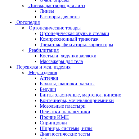
Линзы, растворы для линз
Линзы
Растворы для линз
Ортопедия
Ортопедические товары
Ортопедическая обувь и стельки
Компрессионный трикотаж
Трикотаж, фиксаторы, корректоры
Реабилитация
Костыли, ходунки,коляски
Массажеры для тела
Перевязка и мед. изделия
Мед. изделия
Аптечки
Бахилы, шапочки, халаты
Беруши
Бинты эластичные, мартенса, кинезио
Контейнеры, моче/калоприемники
Мозольные пластыри
Перчатки, напальчники
Прочие ИМН
Спринцовки
Шприцы, системы, иглы
Диагностические тесты