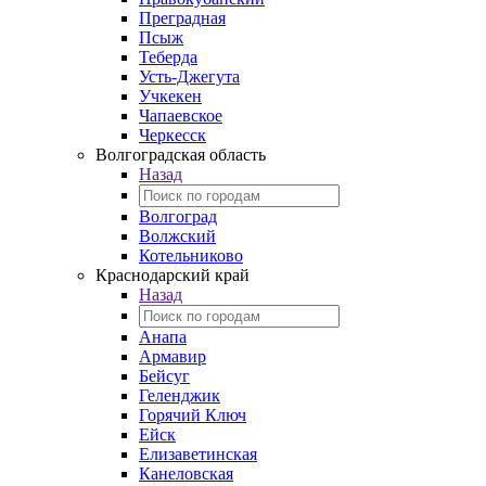
Преградная
Псыж
Теберда
Усть-Джегута
Учкекен
Чапаевское
Черкесск
Волгоградская область
Назад
Волгоград
Волжский
Котельниково
Краснодарский край
Назад
Анапа
Армавир
Бейсуг
Геленджик
Горячий Ключ
Ейск
Елизаветинская
Канеловская