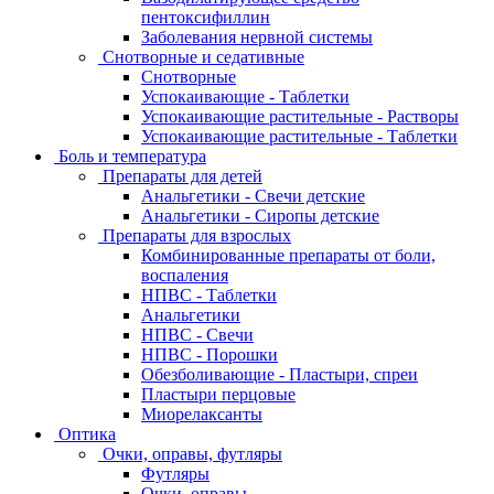
пентоксифиллин
Заболевания нервной системы
Снотворные и седативные
Снотворные
Успокаивающие - Таблетки
Успокаивающие растительные - Растворы
Успокаивающие растительные - Таблетки
Боль и температура
Препараты для детей
Анальгетики - Свечи детские
Анальгетики - Сиропы детские
Препараты для взрослых
Комбинированные препараты от боли,
воспаления
НПВС - Таблетки
Анальгетики
НПВС - Свечи
НПВС - Порошки
Обезболивающие - Пластыри, спреи
Пластыри перцовые
Миорелаксанты
Оптика
Очки, оправы, футляры
Футляры
Очки, оправы