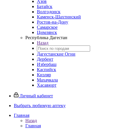
Азов
Батайск
Волгодонск
Каменск-Шахтинский
Ростов-на-Дону
Самарское
Цимлянск
Республика Дагестан
Назад
Дагестанские Огни
Дербент
Избербаш
Каспийск
Кизляр
Махачкала
Хасавюрт
Личный кабинет
Выбрать любимую аптеку
Главная
Назад
Главная