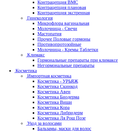
Контрацепция ВМС
Контрацепция плановая
Контрацепция экстренная
Гинекология
Микрофлора вагинальная
Молочница - Свечи
Мастопатия
Прочее Половые гормоны
Противопротозойные
Молочница - Кремы Таблетки
Климакс
Гормональные препараты при климаксе
Негормональные препараты
Косметика
Импортная косметика
Косметика - УРЬЯЖ
Косметика Скинкод
Косметика Авен
Косметика Биодерма
Косметика Виши
Косметика Кора
Косметика Либридерм
Косметика Ля Рош Позе
Уход за волосами
Бальзамы, маски для волос