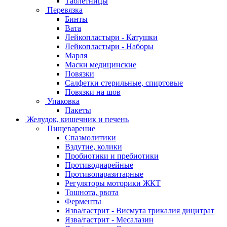
Таблетницы
Перевязка
Бинты
Вата
Лейкопластыри - Катушки
Лейкопластыри - Наборы
Марля
Маски медицинские
Повязки
Салфетки стерильные, спиртовые
Повязки на шов
Упаковка
Пакеты
Желудок, кишечник и печень
Пищеварение
Спазмолитики
Вздутие, колики
Пробиотики и пребиотики
Противодиарейные
Противопаразитарные
Регуляторы моторики ЖКТ
Тошнота, рвота
Ферменты
Язва/гастрит - Висмута трикалия дицитрат
Язва/гастрит - Месалазин