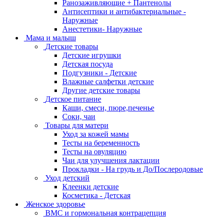
Ранозаживляющие + Пантенолы
Антисептики и антибактериальные -
Наружные
Анестетики- Наружные
Мама и малыш
Детские товары
Детские игрушки
Детская посуда
Подгузники - Детские
Влажные салфетки детские
Другие детские товары
Детское питание
Каши, смеси, пюре,печенье
Соки, чаи
Товары для матери
Уход за кожей мамы
Тесты на беременность
Тесты на овуляцию
Чаи для улучшения лактации
Прокладки - На грудь и До/Послеродовые
Уход детский
Клеенки детские
Косметика - Детская
Женское здоровье
ВМС и гормональная контрацепция