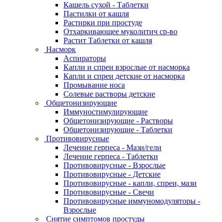
Кашель сухой - Таблетки
Пастилки от кашля
Растирки при простуде
Отхаркивающее муколитич ср-во
Растит Таблетки от кашля
Насморк
Аспираторы
Капли и спреи взрослые от насморка
Капли и спреи детские от насморка
Промывание носа
Солевые растворы детские
Общетонизирующие
Иммуностимулирующие
Общетонизирующие - Растворы
Общетонизирующие - Таблетки
Противовирусные
Лечение герпеса - Мази/гели
Лечение герпеса - Таблетки
Противовирусные - Взрослые
Противовирусные - Детские
Противовирусные - капли, спреи, мази
Противовирусные - Свечи
Противовирусные иммуномодуляторы -
Взрослые
Снятие симптомов простуды