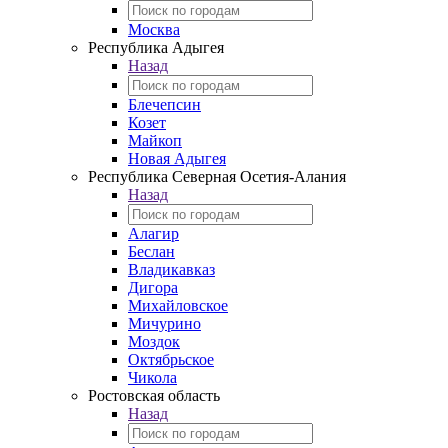
Москва
Республика Адыгея
Назад
Блечепсин
Козет
Майкоп
Новая Адыгея
Республика Северная Осетия-Алания
Назад
Алагир
Беслан
Владикавказ
Дигора
Михайловское
Мичурино
Моздок
Октябрьское
Чикола
Ростовская область
Назад