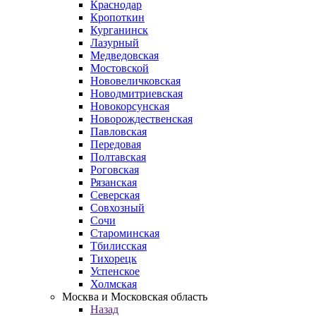
Краснодар
Кропоткин
Курганинск
Лазурный
Медведовская
Мостовской
Нововеличковская
Новодмитриевская
Новокорсунская
Новорождественская
Павловская
Передовая
Полтавская
Роговская
Рязанская
Северская
Совхозный
Сочи
Староминская
Тбилисская
Тихорецк
Успенское
Холмская
Москва и Московская область
Назад