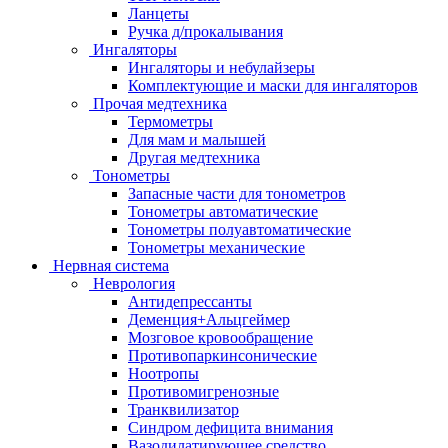
Ланцеты
Ручка д/прокалывания
Ингаляторы
Ингаляторы и небулайзеры
Комплектующие и маски для ингаляторов
Прочая медтехника
Термометры
Для мам и малышей
Другая медтехника
Тонометры
Запасные части для тонометров
Тонометры автоматические
Тонометры полуавтоматические
Тонометры механические
Нервная система
Неврология
Антидепрессанты
Деменция+Альцгеймер
Мозговое кровообращение
Противопаркинсонические
Ноотропы
Противомигренозные
Транквилизатор
Синдром дефицита внимания
Вазодилатирующее средство