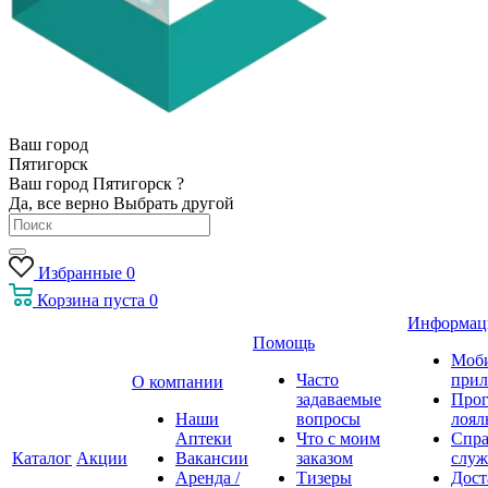
Ваш город
Пятигорск
Ваш город Пятигорск ?
Да, все верно
Выбрать другой
Избранные
0
Корзина
пуста
0
Информац
Помощь
Моб
Часто
прил
О компании
задаваемые
Про
Наши
вопросы
лоял
Аптеки
Что с моим
Спра
Каталог
Акции
Вакансии
заказом
служ
Аренда /
Тизеры
Дост