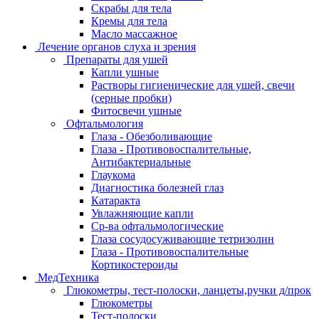
Скрабы для тела
Кремы для тела
Масло массажное
Лечение органов слуха и зрения
Препараты для ушей
Капли ушные
Растворы гигиенические для ушей, свечи
(серные пробки)
Фитосвечи ушные
Офтальмология
Глаза - Обезболивающие
Глаза - Противовоспалительные,
Антибактериальные
Глаукома
Диагностика болезней глаз
Катаракта
Увлажняющие капли
Ср-ва офтальмологические
Глаза сосудосуживающие тетризолин
Глаза - Противовоспалительные
Кортикостероиды
МедТехника
Глюкометры, тест-полоски, ланцеты,ручки д/прок
Глюкометры
Тест-полоски