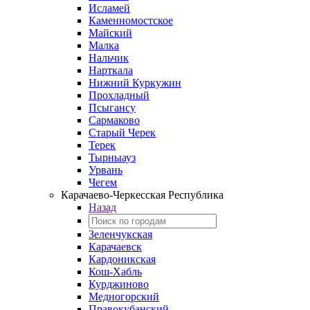
Исламей
Каменномостское
Майский
Малка
Нальчик
Нарткала
Нижний Куркужин
Прохладный
Псыгансу
Сармаково
Старый Черек
Терек
Тырныауз
Урвань
Чегем
Карачаево-Черкесская Республика
Назад
Зеленчукская
Карачаевск
Кардоникская
Кош-Хабль
Курджиново
Медногорский
Правокубанский