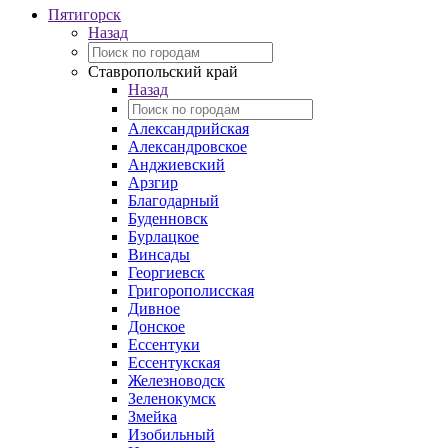
Пятигорск
Назад
Ставропольский край
Назад
Александрийская
Александровское
Анджиевский
Арзгир
Благодарный
Буденновск
Бурлацкое
Винсады
Георгиевск
Григорополисская
Дивное
Донское
Ессентуки
Ессентукская
Железноводск
Зеленокумск
Змейка
Изобильный