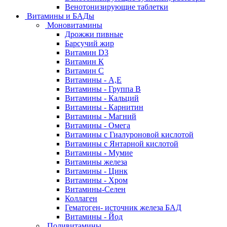
Венотонизирующие таблетки
Витамины и БАДы
Моновитамины
Дрожжи пивные
Барсучий жир
Витамин D3
Витамин К
Витамин С
Витамины - А,Е
Витамины - Группа В
Витамины - Кальций
Витамины - Карнитин
Витамины - Магний
Витамины - Омега
Витамины с Гиалуроновой кислотой
Витамины с Янтарной кислотой
Витамины - Мумие
Витамины железа
Витамины - Цинк
Витамины - Хром
Витамины-Селен
Коллаген
Гематоген- источник железа БАД
Витамины - Йод
Поливитамины