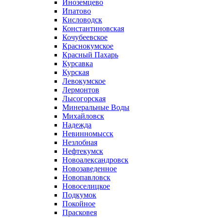
Иноземцево
Ипатово
Кисловодск
Константиновская
Кочубеевское
Краснокумское
Красный Пахарь
Курсавка
Курская
Левокумское
Лермонтов
Лысогорская
Минеральные Воды
Михайловск
Надежда
Невинномысск
Незлобная
Нефтекумск
Новоалександровск
Новозаведенное
Новопавловск
Новоселицкое
Подкумок
Покойное
Прасковея