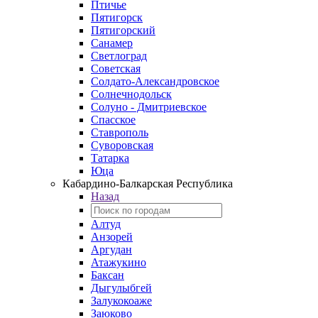
Птичье
Пятигорск
Пятигорский
Санамер
Светлоград
Советская
Солдато-Александровское
Солнечнодольск
Солуно - Дмитриевское
Спасское
Ставрополь
Суворовская
Татарка
Юца
Кабардино‑Балкарская Республика
Назад
Алтуд
Анзорей
Аргудан
Атажукино
Баксан
Дыгулыбгей
Залукокоаже
Заюково