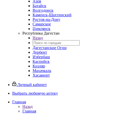
Азов
Батайск
Волгодонск
Каменск-Шахтинский
Ростов-на-Дону
Самарское
Цимлянск
Республика Дагестан
Назад
Дагестанские Огни
Дербент
Избербаш
Каспийск
Кизляр
Махачкала
Хасавюрт
Личный кабинет
Выбрать любимую аптеку
Главная
Назад
Главная