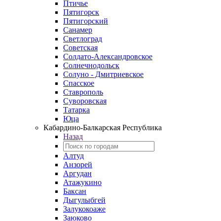
Птичье
Пятигорск
Пятигорский
Санамер
Светлоград
Советская
Солдато-Александровское
Солнечнодольск
Солуно - Дмитриевское
Спасское
Ставрополь
Суворовская
Татарка
Юца
Кабардино‑Балкарская Республика
Назад
Алтуд
Анзорей
Аргудан
Атажукино
Баксан
Дыгулыбгей
Залукокоаже
Заюково