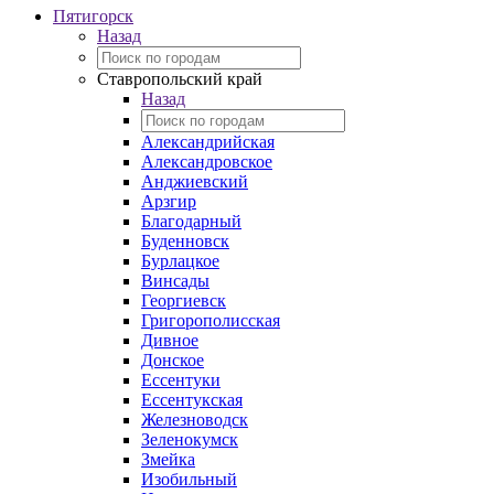
Пятигорск
Назад
Ставропольский край
Назад
Александрийская
Александровское
Анджиевский
Арзгир
Благодарный
Буденновск
Бурлацкое
Винсады
Георгиевск
Григорополисская
Дивное
Донское
Ессентуки
Ессентукская
Железноводск
Зеленокумск
Змейка
Изобильный