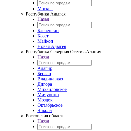
Москва
Республика Адыгея
Назад
Блечепсин
Козет
Майкоп
Новая Адыгея
Республика Северная Осетия-Алания
Назад
Алагир
Беслан
Владикавказ
Дигора
Михайловское
Мичурино
Моздок
Октябрьское
Чикола
Ростовская область
Назад