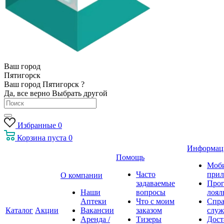
Ваш город
Пятигорск
Ваш город Пятигорск ?
Да, все верно
Выбрать другой
Избранные
0
Корзина
пуста
0
Информац
Помощь
Моб
Часто
прил
О компании
задаваемые
Про
Наши
вопросы
лоял
Аптеки
Что с моим
Спра
Каталог
Акции
Вакансии
заказом
служ
Аренда /
Тизеры
Дост