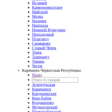
Исламей
Каменномостское
Майский
Малка
Нальчик
Нарткала
Нижний Куркужин
Прохладный
Псыгансу
Сармаково
Старый Черек
Терек
Тырныауз
Урвань
Чегем
Карачаево-Черкесская Республика
Назад
Зеленчукская
Карачаевск
Кардоникская
Кош-Хабль
Курджиново
Медногорский
Правокубанский