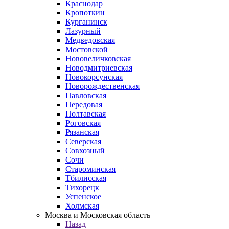
Краснодар
Кропоткин
Курганинск
Лазурный
Медведовская
Мостовской
Нововеличковская
Новодмитриевская
Новокорсунская
Новорождественская
Павловская
Передовая
Полтавская
Роговская
Рязанская
Северская
Совхозный
Сочи
Староминская
Тбилисская
Тихорецк
Успенское
Холмская
Москва и Московская область
Назад