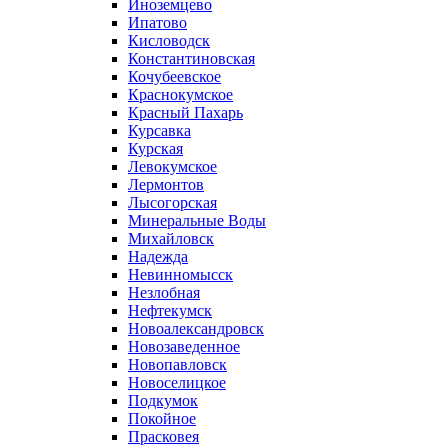
Иноземцево
Ипатово
Кисловодск
Константиновская
Кочубеевское
Краснокумское
Красный Пахарь
Курсавка
Курская
Левокумское
Лермонтов
Лысогорская
Минеральные Воды
Михайловск
Надежда
Невинномысск
Незлобная
Нефтекумск
Новоалександровск
Новозаведенное
Новопавловск
Новоселицкое
Подкумок
Покойное
Прасковея