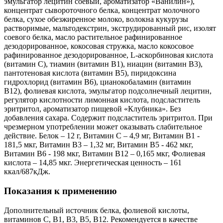
эмульгатор лецитин соевый, ароматизатор «Ванилин»),
концентрат сывороточного белка, концентрат молочного
белка, сухое обезжиренное молоко, волокна кукурузы
растворимые, мальтодекстрин, экструдированный рис, изолят
соевого белка, масло растительное рафинированное
дезодорированное, кокосовая стружка, масло кокосовое
рафинированное дезодорированное, L-аскорбиновая кислота
(витамин С), тиамин (витамин В1), ниацин (витамин В3),
пантотеновая кислота (витамин В5), пиридоксина
гидрохлорид (витамин В6), цианокобаламин (витамин
В12), фолиевая кислота, эмульгатор подсолнечный лецитин,
регулятор кислотности лимонная кислота, подсластитель
эритритол, ароматизатор пищевой «Клубника». Без
добавления сахара. Содержит подсластитель эритритол. При
чрезмерном употреблении может оказывать слабительное
действие. Белок – 12 г, Витамин С – 4,9 мг, Витамин В1 -
181,5 мкг, Витамин В3 – 1,32 мг, Витамин В5 - 462 мкг,
Витамин В6 - 198 мкг, Витамин В12 – 0,165 мкг, Фолиевая
кислота – 14,85 мкг. Энергетическая ценность – 161
ккал/687кДж.
Показания к применению
Дополнительный источник белка, фолиевой кислоты,
витаминов С, В1, В3, В5, В12. Рекомендуется в качестве