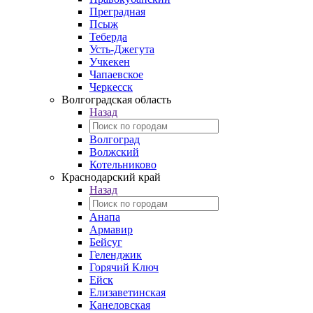
Преградная
Псыж
Теберда
Усть-Джегута
Учкекен
Чапаевское
Черкесск
Волгоградская область
Назад
Волгоград
Волжский
Котельниково
Краснодарский край
Назад
Анапа
Армавир
Бейсуг
Геленджик
Горячий Ключ
Ейск
Елизаветинская
Канеловская