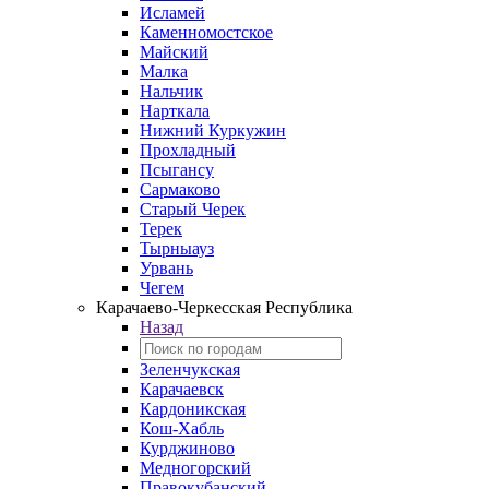
Исламей
Каменномостское
Майский
Малка
Нальчик
Нарткала
Нижний Куркужин
Прохладный
Псыгансу
Сармаково
Старый Черек
Терек
Тырныауз
Урвань
Чегем
Карачаево-Черкесская Республика
Назад
Зеленчукская
Карачаевск
Кардоникская
Кош-Хабль
Курджиново
Медногорский
Правокубанский