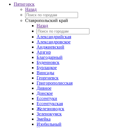
Пятигорск
Назад
Ставропольский край
Назад
Александрийская
Александровское
Анджиевский
Арзгир
Благодарный
Буденновск
Бурлацкое
Винсады
Георгиевск
Григорополисская
Дивное
Донское
Ессентуки
Ессентукская
Железноводск
Зеленокумск
Змейка
Изобильный