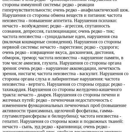
стороны иммунной системы: редко - реакции
гиперчувствительности; очень редко - анафилактический шок.
Нарушения со стороны обмена веществ и питания: частота
неизвестна - повышение аппетита. Нарушения психики:
нечасто - возбуждение; редко - агрессия, спутанность
сознания, депрессия, галлюцинации; очень редко - тик;
частота неизвестна - суицидальные идеи, нарушения сна
(включая кошмарные сновидения). Нарушения со стороны
нервной системы: нечасто - парестезии; редко - судороги;
очень редко - извращение вкуса, дискинезия, дистония,
обморок, тремор; частота неизвестна - нарушение памяти, в
том числе амнезия, глухота. Нарушения со стороны органа
зрения: очень редко - нарушение аккомодации, нечеткость
зрения, нистагм; частота неизвестна - васкулит. Нарушения со
стороны органа слуха и лабиринтные нарушения: частота
неизвестна - вертиго. Нарушения со стороны сердца: редко -
тахикардия. Нарушения со стороны желудочно-кишечного
тракта: нечасто - диарея. Нарушения со стороны печени и
желчных путей: редко - печеночная недостаточность с
изменением функциональных печеночных проб (повышение
активности трансаминаз, щелочной фосфатазы, гамма-
глутамилтрансферазы и билирубина); частота неизвестна -
гепатит. Нарушения со стороны кожи и подкожных тканей:
нечасто - сыпь, зуд редко - крапивница; очень редко -
ангионевротический отек, стойкая лекарственная эритема;