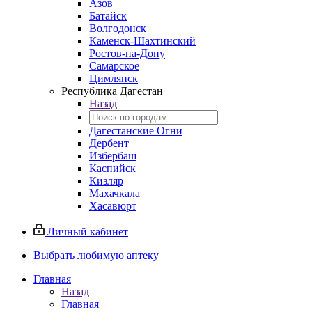
Азов
Батайск
Волгодонск
Каменск-Шахтинский
Ростов-на-Дону
Самарское
Цимлянск
Республика Дагестан
Назад
Дагестанские Огни
Дербент
Избербаш
Каспийск
Кизляр
Махачкала
Хасавюрт
Личный кабинет
Выбрать любимую аптеку
Главная
Назад
Главная