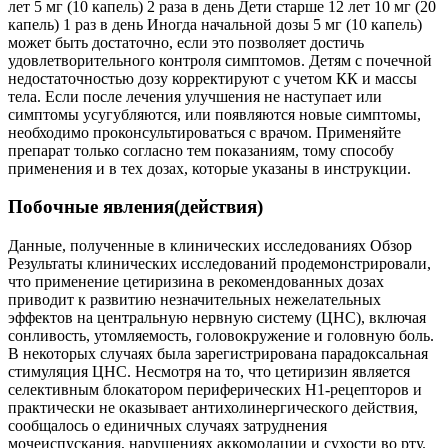
лет 5 мг (10 капель) 2 раза в день Дети старше 12 лет 10 мг (20
капель) 1 раз в день Иногда начальной дозы 5 мг (10 капель)
может быть достаточно, если это позволяет достичь
удовлетворительного контроля симптомов. Детям с почечной
недостаточностью дозу корректируют с учетом КК и массы
тела. Если после лечения улучшения не наступает или
симптомы усугубляются, или появляются новые симптомы,
необходимо проконсультироваться с врачом. Применяйте
препарат только согласно тем показаниям, тому способу
применения и в тех дозах, которые указаны в инструкции.
Побочные явления(действия)
Данные, полученные в клинических исследованиях Обзор
Результаты клинических исследований продемонстрировали,
что применение цетиризина в рекомендованных дозах
приводит к развитию незначительных нежелательных
эффектов на центральную нервную систему (ЦНС), включая
сонливость, утомляемость, головокружение и головную боль.
В некоторых случаях была зарегистрирована парадоксальная
стимуляция ЦНС. Несмотря на то, что цетиризин является
селективным блокатором периферических H1-рецепторов и
практически не оказывает антихолинергического действия,
сообщалось о единичных случаях затруднения
мочеиспускания, нарушениях аккомодации и сухости во рту.