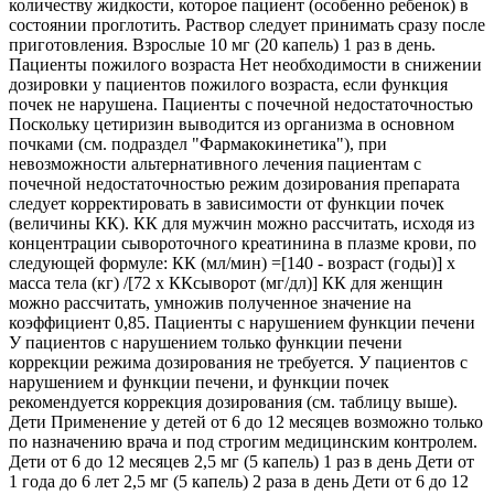
количеству жидкости, которое пациент (особенно ребенок) в
состоянии проглотить. Раствор следует принимать сразу после
приготовления. Взрослые 10 мг (20 капель) 1 раз в день.
Пациенты пожилого возраста Нет необходимости в снижении
дозировки у пациентов пожилого возраста, если функция
почек не нарушена. Пациенты с почечной недостаточностью
Поскольку цетиризин выводится из организма в основном
почками (см. подраздел "Фармакокинетика"), при
невозможности альтернативного лечения пациентам с
почечной недостаточностью режим дозирования препарата
следует корректировать в зависимости от функции почек
(величины КК). КК для мужчин можно рассчитать, исходя из
концентрации сывороточного креатинина в плазме крови, по
следующей формуле: КК (мл/мин) =[140 - возраст (годы)] x
масса тела (кг) /[72 x ККсыворот (мг/дл)] КК для женщин
можно рассчитать, умножив полученное значение на
коэффициент 0,85. Пациенты с нарушением функции печени
У пациентов с нарушением только функции печени
коррекции режима дозирования не требуется. У пациентов с
нарушением и функции печени, и функции почек
рекомендуется коррекция дозирования (см. таблицу выше).
Дети Применение у детей от 6 до 12 месяцев возможно только
по назначению врача и под строгим медицинским контролем.
Дети от 6 до 12 месяцев 2,5 мг (5 капель) 1 раз в день Дети от
1 года до 6 лет 2,5 мг (5 капель) 2 раза в день Дети от 6 до 12