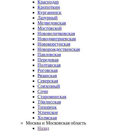
Краснодар
Кропоткин
Курганинск
Лазурный
Медведовская
Мостовской
Нововеличковская
Новодмитриевская
Новокорсунская
Новорождественская
Павловская
Передовая
Полтавская
Роговская
Рязанская
Северская
Совхозный
Сочи
Староминская
Тбилисская
Тихорецк
Успенское
Холмская
Москва и Московская область
Назад