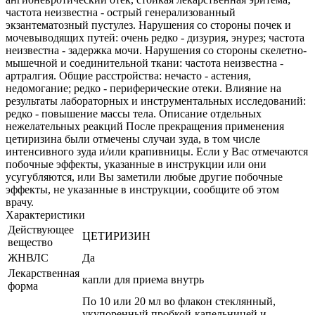
частота неизвестна - острый генерализованный
экзантематозный пустулез. Нарушения со стороны почек и
мочевыводящих путей: очень редко - дизурия, энурез; частота
неизвестна - задержка мочи. Нарушения со стороны скелетно-
мышечной и соединительной ткани: частота неизвестна -
артралгия. Общие расстройства: нечасто - астения,
недомогание; редко - периферические отеки. Влияние на
результаты лабораторных и инструментальных исследований:
редко - повышение массы тела. Описание отдельных
нежелательных реакций После прекращения применения
цетиризина были отмечены случаи зуда, в том числе
интенсивного зуда и/или крапивницы. Если у Вас отмечаются
побочные эффекты, указанные в инструкции или они
усугубляются, или Вы заметили любые другие побочные
эффекты, не указанные в инструкции, сообщите об этом
врачу.
Характеристики
Действующее
ЦЕТИРИЗИН
вещество
ЖНВЛС
Да
Лекарственная
капли для приема внутрь
форма
По 10 или 20 мл во флакон стеклянный,
укупоренный пробкой-капельницей и