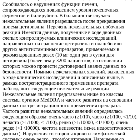
Сообщалось о нарушениях функции печени,
сопровождающихся повышением уровня печеночных
ферментов и билирубина. В большинстве случаев
нежелательные явления разрешались после прекращения
приема цетиризина. Перечень нежелательных побочных
реакций Имеются данные, полученные в ходе двойных
слепых контролируемых клинических исследований,
направленных на сравнение цетиризина и плацебо или
других антигистаминных препаратов, применяемых в
рекомендованных дозах (10 мг один раз в сутки для
цетиризина) более чем у 3200 пациентов, на основании
которых можно провести достоверный анализ данных по
безопасности. Помимо нежелательных явлений, выявленных
в ходе клинических исследований и описанных выше, в
рамках пострегистрационного применения препарата
наблюдались следующие нежелательные реакции.
Нежелательные явления представлены ниже по классам
системы органов MedDRA и частоте развития на основании
данных пострегистрационного применения препарата.
Частота развития нежелательных явлений определялась
следующим образом: очень часто (≥1/10), часто (≥1/100, <1/10),
нечасто (≥1/1000, <1/100), редко (≥1/10000, <1/1000), очень
редко (<1 /10000), частота неизвестна (из-за недостаточности
данных). Нарушения со стороны крови и лимфатической
системы: очень редко - тромбоцитопения. Нарушения со