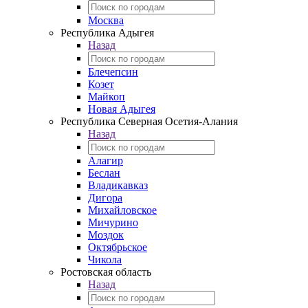
Москва
Республика Адыгея
Назад
Блечепсин
Козет
Майкоп
Новая Адыгея
Республика Северная Осетия-Алания
Назад
Алагир
Беслан
Владикавказ
Дигора
Михайловское
Мичурино
Моздок
Октябрьское
Чикола
Ростовская область
Назад