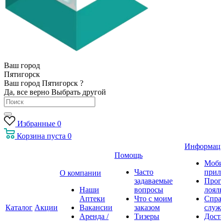
Ваш город
Пятигорск
Ваш город Пятигорск ?
Да, все верно
Выбрать другой
Избранные
0
Корзина
пуста
0
Информац
Помощь
Моб
Часто
прил
О компании
задаваемые
Про
Наши
вопросы
лоял
Аптеки
Что с моим
Спра
Каталог
Акции
Вакансии
заказом
служ
Аренда /
Тизеры
Дост