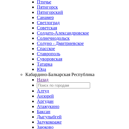
Птичье
Пятигорск
Пятигорский
Санамер
Светлоград
Советская
Солдато-Александровское
Солнечнодольск
Солуно - Дмитриевское
Спасское
Ставрополь
Суворовская
Татарка
Юца
Кабардино‑Балкарская Республика
Назад
Алтуд
Анзорей
Аргудан
Атажукино
Баксан
Дыгулыбгей
Залукокоаже
Заюково