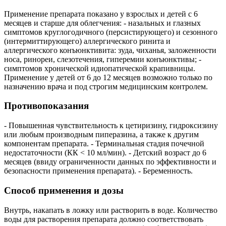
Применение препарата показано у взрослых и детей с 6
месяцев и старше для облегчения: - назальных и глазных
симптомов круглогодичного (персистирующего) и сезонного
(интермиттирующего) аллергического ринита и
аллергического конъюнктивита: зуда, чиханья, заложенности
носа, ринореи, слезотечения, гиперемии конъюнктивы; -
симптомов хронической идиопатической крапивницы.
Применение у детей от 6 до 12 месяцев возможно только по
назначению врача и под строгим медицинским контролем.
Противопоказания
- Повышенная чувствительность к цетиризину, гидроксизину
или любым производным пиперазина, а также к другим
компонентам препарата. - Терминальная стадия почечной
недостаточности (КК < 10 мл/мин). - Детский возраст до 6
месяцев (ввиду ограниченности данных по эффективности и
безопасности применения препарата). - Беременность.
Способ применения и дозы
Внутрь, накапать в ложку или растворить в воде. Количество
воды для растворения препарата должно соответствовать