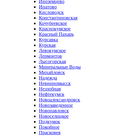
Иноземцево
Ипатово
Кисловодск
Константиновская
Кочубеевское
Краснокумское
Красный Пахарь
Курсавка
Курская
Левокумское
Лермонтов
Лысогорская
Минеральные Воды
Михайловск
Надежда
Невинномысск
Незлобная
Нефтекумск
Новоалександровск
Новозаведенное
Новопавловск
Новоселицкое
Подкумок
Покойное
Прасковея