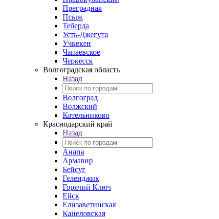
Преградная
Псыж
Теберда
Усть-Джегута
Учкекен
Чапаевское
Черкесск
Волгоградская область
Назад
Волгоград
Волжский
Котельниково
Краснодарский край
Назад
Анапа
Армавир
Бейсуг
Геленджик
Горячий Ключ
Ейск
Елизаветинская
Канеловская