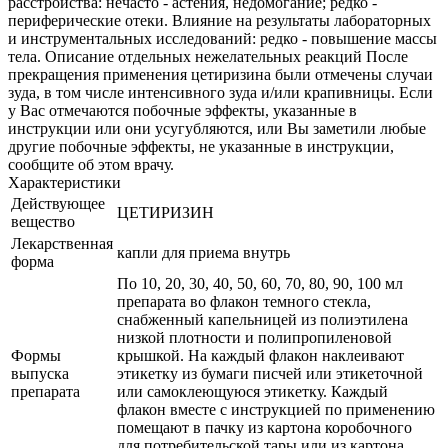
расстройства: нечасто - астения, недомогание; редко -
периферические отеки. Влияние на результаты лабораторных
и инструментальных исследований: редко - повышение массы
тела. Описание отдельных нежелательных реакций После
прекращения применения цетиризина были отмечены случаи
зуда, в том числе интенсивного зуда и/или крапивницы. Если
у Вас отмечаются побочные эффекты, указанные в
инструкции или они усугубляются, или Вы заметили любые
другие побочные эффекты, не указанные в инструкции,
сообщите об этом врачу.
Характеристики
Действующее
ЦЕТИРИЗИН
вещество
Лекарственная
капли для приема внутрь
форма
По 10, 20, 30, 40, 50, 60, 70, 80, 90, 100 мл
препарата во флакон темного стекла,
снабженный капельницей из полиэтилена
низкой плотности и полипропиленовой
Формы
крышкой. На каждый флакон наклеивают
выпуска
этикетку из бумаги писчей или этикеточной
препарата
или самоклеющуюся этикетку. Каждый
флакон вместе с инструкцией по применению
помещают в пачку из картона коробочного
для потребительской тары или из картона