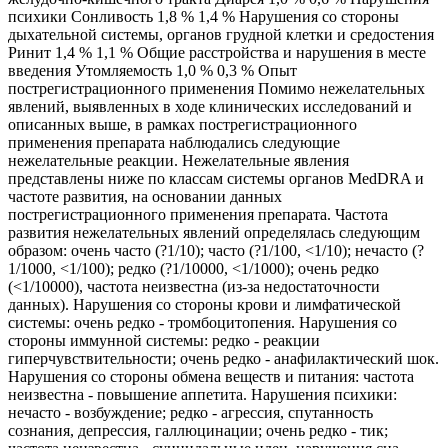
психики Сонливость 1,8 % 1,4 % Нарушения со стороны
дыхательной системы, органов грудной клетки и средостения
Ринит 1,4 % 1,1 % Общие расстройства и нарушения в месте
введения Утомляемость 1,0 % 0,3 % Опыт
пострегистрационного применения Помимо нежелательных
явлений, выявленных в ходе клинических исследований и
описанных выше, в рамках пострегистрационного
применения препарата наблюдались следующие
нежелательные реакции. Нежелательные явления
представлены ниже по классам системы органов MedDRA и
частоте развития, на основании данных
пострегистрационного применения препарата. Частота
развития нежелательных явлений определялась следующим
образом: очень часто (?1/10); часто (?1/100, <1/10); нечасто (?
1/1000, <1/100); редко (?1/10000, <1/1000); очень редко
(<1/10000), частота неизвестна (из-за недостаточности
данных). Нарушения со стороны крови и лимфатической
системы: очень редко - тромбоцитопения. Нарушения со
стороны иммунной системы: редко - реакции
гиперчувствительности; очень редко - анафилактический шок.
Нарушения со стороны обмена веществ и питания: частота
неизвестна - повышение аппетита. Нарушения психики:
нечасто - возбуждение; редко - агрессия, спутанность
сознания, депрессия, галлюцинации; очень редко - тик;