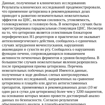
Данные, полученные в клинических исследованиях
Результаты клинических исследований продемонстрировали,
что применение цетиризина в рекомендованных дозах
приводит к развитию незначительных нежелательных
эффектов на ЦНС, включая сонливость, утомляемость,
головокружение и головную боль. В некоторых случаях была
зарегистрирована парадоксальная стимуляция ЦНС. Несмотря
на то, что цетиризин является селективным блокатором
периферических Н1-рецепторов и практически не оказывает
антихолинергического действия, сообщалось о единичных
случаях затруднения мочеиспускания, нарушениях
аккомодации и сухости во рту. Сообщалось о нарушениях
функции печени, сопровождающихся повышением
активности печеночных ферментов и уровня билирубина. В
большинстве случаев нежелательные явления разрешились
после прекращения приема цетиризина. Перечень
нежелательных побочных реакций Имеются данные,
полученные в ходе двойных слепых контролируемых
клинических исследований, направленных на сравнение
цетиризина и плацебо или других антигистаминных
препаратов, применяемых в рекомендованных дозах (10 мг
один раз в сутки для цетиризина) более чем у 3200 пациентов,
на основании которых можно провести достоверный анализ
данных по безопасности. Согласно результатам
объединенного анализа, в плацебо-контролируемых