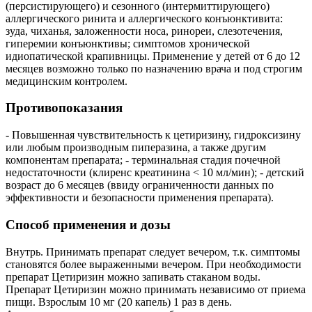
(персистирующего) и сезонного (интермиттирующего)
аллергического ринита и аллергического конъюнктивита:
зуда, чиханья, заложенности носа, ринореи, слезотечения,
гиперемии конъюнктивы; симптомов хронической
идиопатической крапивницы. Применение у детей от 6 до 12
месяцев возможно только по назначению врача и под строгим
медицинским контролем.
Противопоказания
- Повышенная чувствительность к цетиризину, гидроксизину
или любым производным пиперазина, а также другим
компонентам препарата; - терминальная стадия почечной
недостаточности (клиренс креатинина < 10 мл/мин); - детский
возраст до 6 месяцев (ввиду ограниченности данных по
эффективности и безопасности применения препарата).
Способ применения и дозы
Внутрь. Принимать препарат следует вечером, т.к. симптомы
становятся более выраженными вечером. При необходимости
препарат Цетиризин можно запивать стаканом воды.
Препарат Цетиризин можно принимать независимо от приема
пищи. Взрослым 10 мг (20 капель) 1 раз в день.