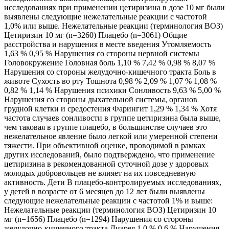
исследованиях при применении цетиризина в дозе 10 мг были
выявлены следующие нежелательные реакции с частотой
1,0% или выше. Нежелательные реакции (терминология ВОЗ)
Цетиризин 10 мг (n=3260) Плацебо (n=3061) Общие
расстройства и нарушения в месте введения Утомляемость
1,63 % 0,95 % Нарушения со стороны нервной системы
Головокружение Головная боль 1,10 % 7,42 % 0,98 % 8,07 %
Нарушения со стороны желудочно-кишечного тракта Боль в
животе Сухость во рту Тошнота 0,98 % 2,09 % 1,07 % 1,08 %
0,82 % 1,14 % Нарушения психики Сонливость 9,63 % 5,00 %
Нарушения со стороны дыхательной системы, органов
грудной клетки и средостения Фарингит 1,29 % 1,34 % Хотя
частота случаев сонливости в группе цетиризина была выше,
чем таковая в группе плацебо, в большинстве случаев это
нежелательное явление было легкой или умеренной степени
тяжести. При объективной оценке, проводимой в рамках
других исследований, было подтверждено, что применение
цетиризина в рекомендованной суточной дозе у здоровых
молодых добровольцев не влияет на их повседневную
активность. Дети В плацебо-контролируемых исследованиях,
у детей в возрасте от 6 месяцев до 12 лет были выявлены
следующие нежелательные реакции с частотой 1% и выше:
Нежелательные реакции (терминология ВОЗ) Цетиризин 10
мг (n=1656) Плацебо (n=1294) Нарушения со стороны
желудочно-кишечного тракта Диарея 1,0 % 0,6 % Нарушения