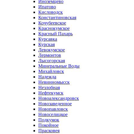
Иноземцево
Ипатово
Кисловодск
Константиновская
Кочубеевское
Краснокумское
Красный Пахарь
Курсавка
Курская
Левокумское
Лермонтов
Лысогорская
Минеральные Воды
Михайловск
Надежда
Невинномысск
Незлобная
Нефтекумск
Новоалександровск
Новозаведенное
Новопавловск
Новоселицкое
Подкумок
Покойное
Прасковея