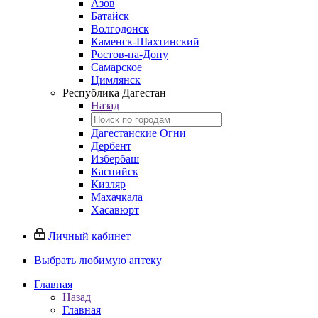
Азов
Батайск
Волгодонск
Каменск-Шахтинский
Ростов-на-Дону
Самарское
Цимлянск
Республика Дагестан
Назад
Дагестанские Огни
Дербент
Избербаш
Каспийск
Кизляр
Махачкала
Хасавюрт
Личный кабинет
Выбрать любимую аптеку
Главная
Назад
Главная