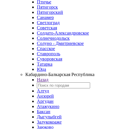
Птичье
Пятигорск
Пятигорский
Санамер
Светлоград
Советская
Солдато-Александровское
Солнечнодольск
Солуно - Дмитриевское
Спасское
Ставрополь
Суворовская
Татарка
Юца
Кабардино‑Балкарская Республика
Назад
Алтуд
Анзорей
Аргудан
Атажукино
Баксан
Дыгулыбгей
Залукокоаже
Заюково