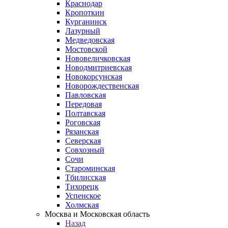
Краснодар
Кропоткин
Курганинск
Лазурный
Медведовская
Мостовской
Нововеличковская
Новодмитриевская
Новокорсунская
Новорождественская
Павловская
Передовая
Полтавская
Роговская
Рязанская
Северская
Совхозный
Сочи
Староминская
Тбилисская
Тихорецк
Успенское
Холмская
Москва и Московская область
Назад