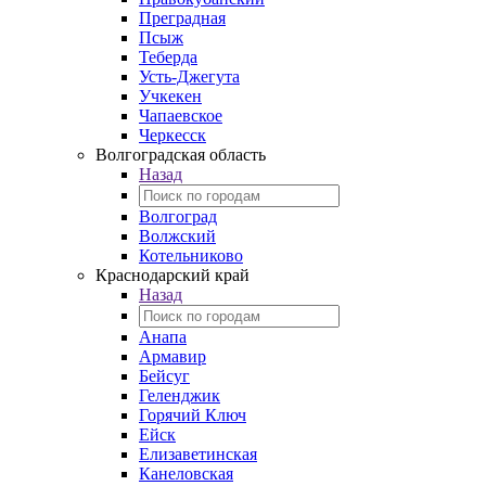
Преградная
Псыж
Теберда
Усть-Джегута
Учкекен
Чапаевское
Черкесск
Волгоградская область
Назад
Волгоград
Волжский
Котельниково
Краснодарский край
Назад
Анапа
Армавир
Бейсуг
Геленджик
Горячий Ключ
Ейск
Елизаветинская
Канеловская