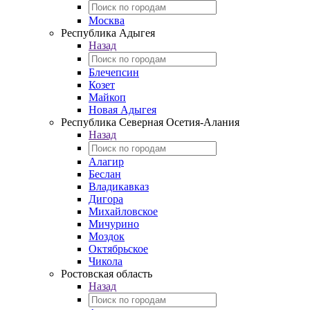
Москва
Республика Адыгея
Назад
Блечепсин
Козет
Майкоп
Новая Адыгея
Республика Северная Осетия-Алания
Назад
Алагир
Беслан
Владикавказ
Дигора
Михайловское
Мичурино
Моздок
Октябрьское
Чикола
Ростовская область
Назад