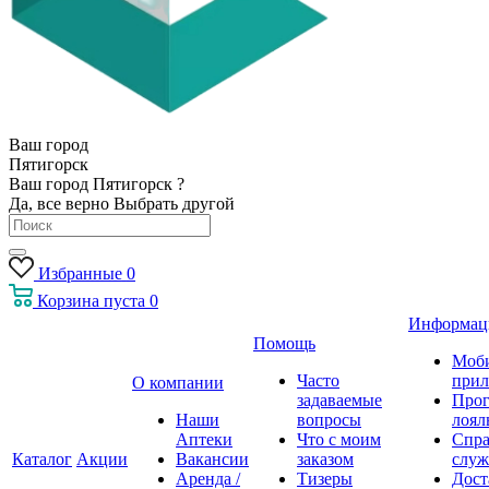
Ваш город
Пятигорск
Ваш город Пятигорск ?
Да, все верно
Выбрать другой
Избранные
0
Корзина
пуста
0
Информац
Помощь
Моб
Часто
прил
О компании
задаваемые
Про
Наши
вопросы
лоял
Аптеки
Что с моим
Спра
Каталог
Акции
Вакансии
заказом
служ
Аренда /
Тизеры
Дост