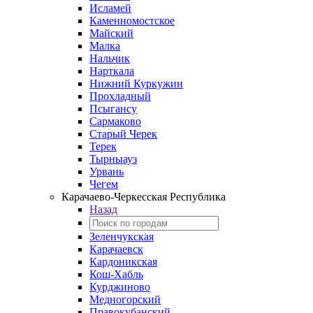
Исламей
Каменномостское
Майский
Малка
Нальчик
Нарткала
Нижний Куркужин
Прохладный
Псыгансу
Сармаково
Старый Черек
Терек
Тырныауз
Урвань
Чегем
Карачаево-Черкесская Республика
Назад
Зеленчукская
Карачаевск
Кардоникская
Кош-Хабль
Курджиново
Медногорский
Правокубанский