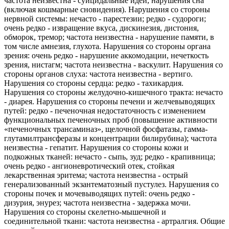
частота неизвестна - суицидальные идеи, нарушения сна
(включая кошмарные сновидения). Нарушения со стороны
нервной системы: нечасто - парестезии; редко - судороги;
очень редко - извращение вкуса, дискинезия, дистония,
обморок, тремор; частота неизвестна - нарушение памяти, в
том числе амнезия, глухота. Нарушения со стороны органа
зрения: очень редко - нарушение аккомодации, нечеткость
зрения, нистагм; частота неизвестна - васкулит. Нарушения со
стороны органов слуха: частота неизвестна - вертиго.
Нарушения со стороны сердца: редко - тахикардия.
Нарушения со стороны желудочно-кишечного тракта: нечасто
- диарея. Нарушения со стороны печени и желчевыводящих
путей: редко - печеночная недостаточность с изменением
функциональных печеночных проб (повышение активности
«печеночных трансаминаз», щелочной фосфатазы, гамма-
глутамилтрансферазы и концентрации билирубина); частота
неизвестна - гепатит. Нарушения со стороны кожи и
подкожных тканей: нечасто - сыпь, зуд; редко - крапивница;
очень редко - ангионевротический отек, стойкая
лекарственная эритема; частота неизвестна - острый
генерализованный экзантематозный пустулез. Нарушения со
стороны почек и мочевыводящих путей: очень редко -
дизурия, энурез; частота неизвестна - задержка мочи.
Нарушения со стороны скелетно-мышечной и
соединительной ткани: частота неизвестна - артралгия. Общие