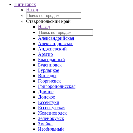
Пятигорск
Назад
Ставропольский край
Назад
Александрийская
Александровское
Анджиевский
Арзгир
Благодарный
Буденновск
Бурлацкое
Винсады
Георгиевск
Григорополисская
Дивное
Донское
Ессентуки
Ессентукская
Железноводск
Зеленокумск
Змейка
Изобильный