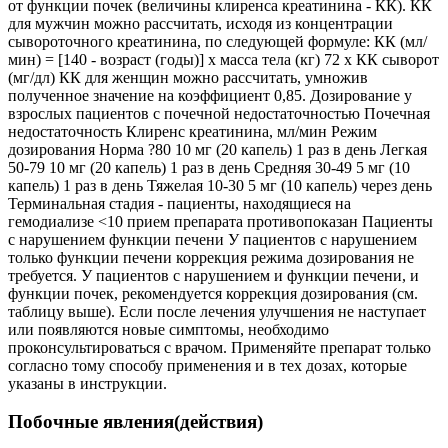
от функции почек (величины клиренса креатинина - КК). КК
для мужчин можно рассчитать, исходя из концентрации
сывороточного креатинина, по следующей формуле: КК (мл/
мин) = [140 - возраст (годы)] х масса тела (кг) 72 х КК сыворот
(мг/дл) КК для женщин можно рассчитать, умножив
полученное значение на коэффициент 0,85. Дозирование у
взрослых пациентов с почечной недостаточностью Почечная
недостаточность Клиренс креатинина, мл/мин Режим
дозирования Норма ?80 10 мг (20 капель) 1 раз в день Легкая
50-79 10 мг (20 капель) 1 раз в день Средняя 30-49 5 мг (10
капель) 1 раз в день Тяжелая 10-30 5 мг (10 капель) через день
Терминальная стадия - пациенты, находящиеся на
гемодиализе <10 прием препарата противопоказан Пациенты
с нарушением функции печени У пациентов с нарушением
только функции печени коррекция режима дозирования не
требуется. У пациентов с нарушением и функции печени, и
функции почек, рекомендуется коррекция дозирования (см.
таблицу выше). Если после лечения улучшения не наступает
или появляются новые симптомы, необходимо
проконсультироваться с врачом. Применяйте препарат только
согласно тому способу применения и в тех дозах, которые
указаны в инструкции.
Побочные явления(действия)