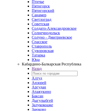
Птичье
Пятигорск
Пятигорский
Санамер
Светлоград
Советская
Солдато-Александровское
Солнечнодольск
Солуно - Дмитриевское
Спасское
Ставрополь
Суворовская
Татарка
Юца
Кабардино‑Балкарская Республика
Назад
Алтуд
Анзорей
Аргудан
Атажукино
Баксан
Дыгулыбгей
Залукокоаже
Заюково