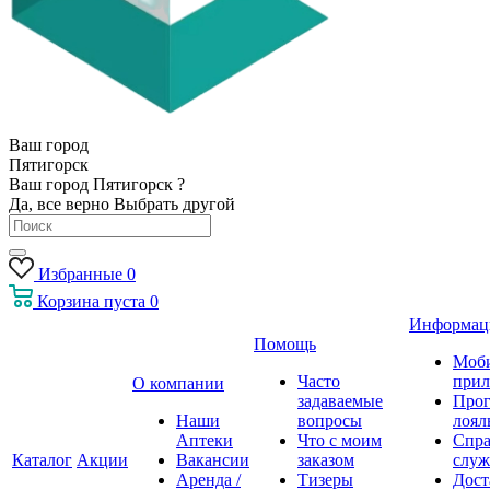
Ваш город
Пятигорск
Ваш город Пятигорск ?
Да, все верно
Выбрать другой
Избранные
0
Корзина
пуста
0
Информац
Помощь
Моб
Часто
прил
О компании
задаваемые
Про
Наши
вопросы
лоял
Аптеки
Что с моим
Спра
Каталог
Акции
Вакансии
заказом
служ
Аренда /
Тизеры
Дост