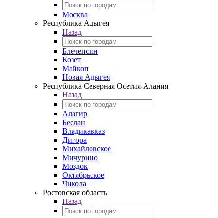
Москва
Республика Адыгея
Назад
Блечепсин
Козет
Майкоп
Новая Адыгея
Республика Северная Осетия-Алания
Назад
Алагир
Беслан
Владикавказ
Дигора
Михайловское
Мичурино
Моздок
Октябрьское
Чикола
Ростовская область
Назад