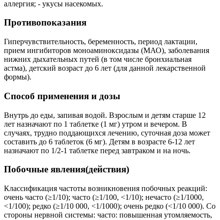
аллергия; - укусы насекомых.
Противопоказания
Гиперчувствительность, беременность, период лактации,
прием ингибиторов моноаминоксидазы (МАО), заболевания
нижних дыхательных путей (в том числе бронхиальная
астма), детский возраст до 6 лет (для данной лекарственной
формы).
Способ применения и дозы
Внутрь до еды, запивая водой. Взрослым и детям старше 12
лет назначают по 1 таблетке (1 мг) утром и вечером. В
случаях, трудно поддающихся лечению, суточная доза может
составить до 6 таблеток (6 мг). Детям в возрасте 6-12 лет
назначают по 1/2-1 таблетке перед завтраком и на ночь.
Побочные явления(действия)
Классификация частоты возникновения побочных реакций:
очень часто (≥1/10); часто (≥1/100, <1/10); нечасто (≥1/1000,
<1/100); редко (≥1/10 000, <1/1000); очень редко (<1/10 000). Со
стороны нервной системы: часто: повышенная утомляемость,