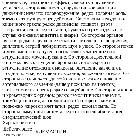
сонливость, седативный эффект, слабость, ощущение
усталости, заторможенность, нарушение координации
движений; нечасто: головокружение; редко: головная боль,
тремор, стимулирующее действие. Со стороны желудочно-
кишечного тракта: редко: диспепсия, тошнота, рвота,
гастралгия; очень редко: запор, сухость во рту. отдельные
случаи снижения аппетита и диареи. Со стороны органов
чувств: редко: нарушение четкости зрительного восприятия,
диплопия, острый лабиринтит, шум в ушах. Со стороны почек
и мочевыводящих путей: очень редко: учащенное или
затрудненное мочеиспускание. Со стороны дыхательной
системы: редко: сгущение бронхиального секрета и
затруднение отхождения мокроты, ощущение давления в
грудной клетке, нарушение дыхания, заложенность носа. Со
стороны сердечно-сосудистой системы: редко: снижение
артериального давления (чаще у пожилых пациентов),
экстрасистолия. очень редко: сердцебиение. Со стороны крови
и кроветворных органов: редко: гемолитическая анемия,
тромбоцитопения, агранулоцитоз. Со стороны кожи и
подкожно-жировой клетчатки: редко: кожная сыпь. Со
стороны иммунной системы: редко: фотосенсибилизация,
анафилактический шок.
Характеристики
Действующее
КЛЕМАСТИН
вещество