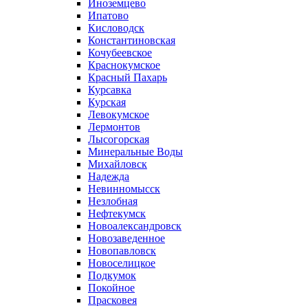
Иноземцево
Ипатово
Кисловодск
Константиновская
Кочубеевское
Краснокумское
Красный Пахарь
Курсавка
Курская
Левокумское
Лермонтов
Лысогорская
Минеральные Воды
Михайловск
Надежда
Невинномысск
Незлобная
Нефтекумск
Новоалександровск
Новозаведенное
Новопавловск
Новоселицкое
Подкумок
Покойное
Прасковея