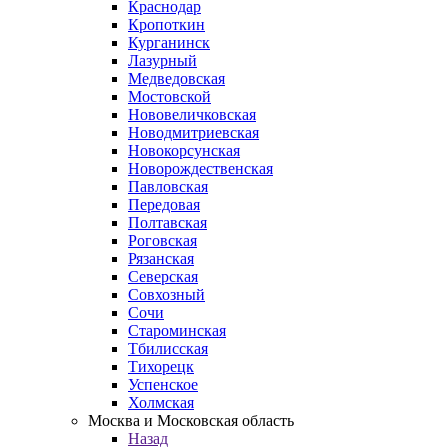
Краснодар
Кропоткин
Курганинск
Лазурный
Медведовская
Мостовской
Нововеличковская
Новодмитриевская
Новокорсунская
Новорождественская
Павловская
Передовая
Полтавская
Роговская
Рязанская
Северская
Совхозный
Сочи
Староминская
Тбилисская
Тихорецк
Успенское
Холмская
Москва и Московская область
Назад