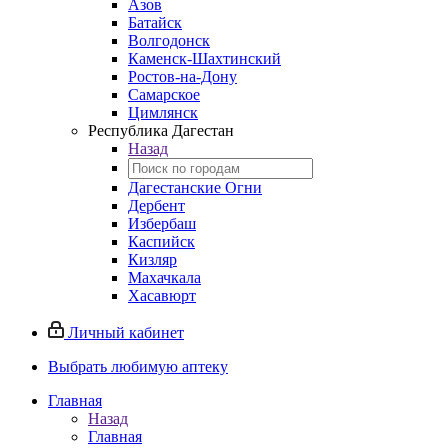
Азов
Батайск
Волгодонск
Каменск-Шахтинский
Ростов-на-Дону
Самарское
Цимлянск
Республика Дагестан
Назад
Дагестанские Огни
Дербент
Избербаш
Каспийск
Кизляр
Махачкала
Хасавюрт
Личный кабинет
Выбрать любимую аптеку
Главная
Назад
Главная