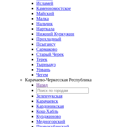
Исламей
Каменномостское
Майский
Малка
Нальчик
Нарткала
Нижний Куркужин
Прохладный
Псыгансу
Сармаково
Старый Черек
Терек
Тырныауз
Урвань
Чегем
Карачаево-Черкесская Республика
Назад
Зеленчукская
Карачаевск
Кардоникская
Кош-Хабль
Курджиново
Медногорский
Правокубанский