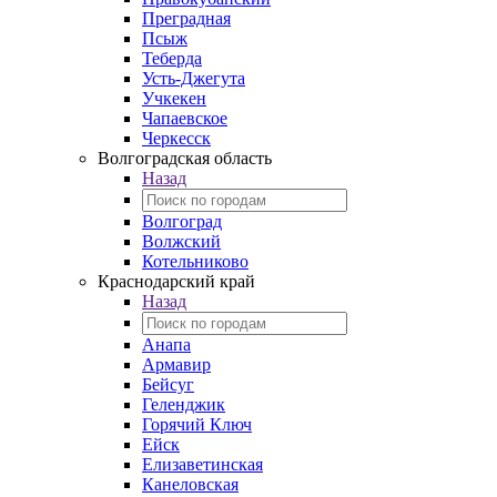
Преградная
Псыж
Теберда
Усть-Джегута
Учкекен
Чапаевское
Черкесск
Волгоградская область
Назад
Волгоград
Волжский
Котельниково
Краснодарский край
Назад
Анапа
Армавир
Бейсуг
Геленджик
Горячий Ключ
Ейск
Елизаветинская
Канеловская