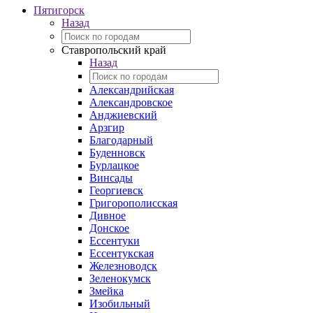
Пятигорск
Назад
Ставропольский край
Назад
Александрийская
Александровское
Анджиевский
Арзгир
Благодарный
Буденновск
Бурлацкое
Винсады
Георгиевск
Григорополисская
Дивное
Донское
Ессентуки
Ессентукская
Железноводск
Зеленокумск
Змейка
Изобильный