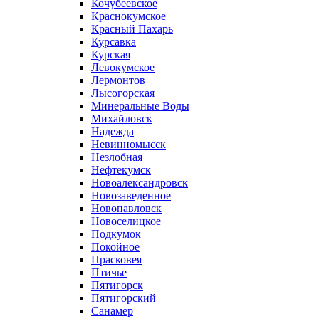
Кочубеевское
Краснокумское
Красный Пахарь
Курсавка
Курская
Левокумское
Лермонтов
Лысогорская
Минеральные Воды
Михайловск
Надежда
Невинномысск
Незлобная
Нефтекумск
Новоалександровск
Новозаведенное
Новопавловск
Новоселицкое
Подкумок
Покойное
Прасковея
Птичье
Пятигорск
Пятигорский
Санамер