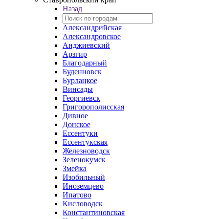
Назад
Александрийская
Александровское
Анджиевский
Арзгир
Благодарный
Буденновск
Бурлацкое
Винсады
Георгиевск
Григорополисская
Дивное
Донское
Ессентуки
Ессентукская
Железноводск
Зеленокумск
Змейка
Изобильный
Иноземцево
Ипатово
Кисловодск
Константиновская