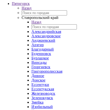
Пятигорск
Назад
Ставропольский край
Назад
Александрийская
Александровское
Анджиевский
Арзгир
Благодарный
Буденновск
Бурлацкое
Винсады
Георгиевск
Григорополисская
Дивное
Донское
Ессентуки
Ессентукская
Железноводск
Зеленокумск
Змейка
Изобильный