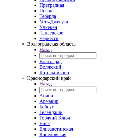
Преградная
Псыж
Теберда
Усть-Джегута
Учкекен
Чапаевское
Черкесск
Волгоградская область
Назад
Волгоград
Волжский
Котельниково
Краснодарский край
Назад
Анапа
Армавир
Бейсуг
Геленджик
Горячий Ключ
Ейск
Елизаветинская
Канеловская