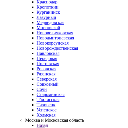
Краснодар
Кропоткин
Курганинск
Лазурный
Медведовская
Мостовской
Нововеличковская
Новодмитриевская
Новокорсунская
Новорождественская
Павловская
Передовая
Полтавская
Роговская
Рязанская
Северская
Совхозный
Сочи
Староминская
Тбилисская
Тихорецк
Успенское
Холмская
Москва и Московская область
Назад