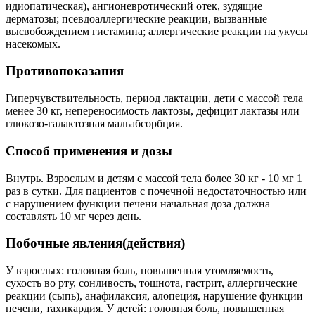
идиопатическая), ангионевротический отек, зудящие
дерматозы; псевдоаллергические реакции, вызванные
высвобождением гистамина; аллергические ре­акции на укусы
насекомых.
Противопоказания
Гиперчувствительность, период лактации, дети с массой тела
менее 30 кг, непереносимость лактозы, дефицит лактазы или
глюкозо-галактозная мальабсорбция.
Способ применения и дозы
Внутрь. Взрослым и детям с массой тела более 30 кг - 10 мг 1
раз в сутки. Для пациентов с почечной недостаточностью или
с нарушением функции печени началь­ная доза должна
составлять 10 мг через день.
Побочные явления(действия)
У взрослых: головная боль, повышенная утомляемость,
сухость во рту, сонливость, тош­нота, гастрит, аллергические
реакции (сыпь), анафилаксия, алопеция, нарушение функции
печени, тахикардия. У детей: головная боль, повышенная