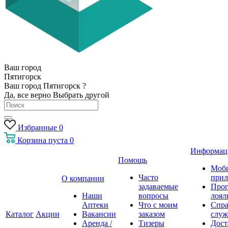
Ваш город
Пятигорск
Ваш город Пятигорск ?
Да, все верно
Выбрать другой
Избранные
0
Корзина
пуста
0
Информац
Помощь
Моб
Часто
прил
О компании
задаваемые
Про
Наши
вопросы
лоял
Аптеки
Что с моим
Спра
Каталог
Акции
Вакансии
заказом
служ
Аренда /
Тизеры
Дост