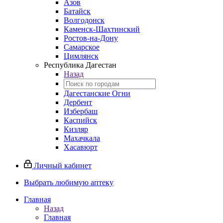
Азов
Батайск
Волгодонск
Каменск-Шахтинский
Ростов-на-Дону
Самарское
Цимлянск
Республика Дагестан
Назад
Дагестанские Огни
Дербент
Избербаш
Каспийск
Кизляр
Махачкала
Хасавюрт
Личный кабинет
Выбрать любимую аптеку
Главная
Назад
Главная