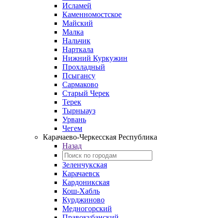
Исламей
Каменномостское
Майский
Малка
Нальчик
Нарткала
Нижний Куркужин
Прохладный
Псыгансу
Сармаково
Старый Черек
Терек
Тырныауз
Урвань
Чегем
Карачаево-Черкесская Республика
Назад
Зеленчукская
Карачаевск
Кардоникская
Кош-Хабль
Курджиново
Медногорский
Правокубанский