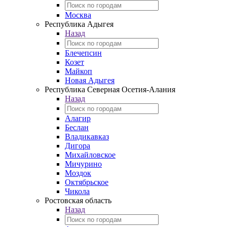
Москва
Республика Адыгея
Назад
Блечепсин
Козет
Майкоп
Новая Адыгея
Республика Северная Осетия-Алания
Назад
Алагир
Беслан
Владикавказ
Дигора
Михайловское
Мичурино
Моздок
Октябрьское
Чикола
Ростовская область
Назад