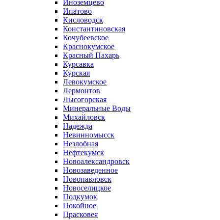
Иноземцево
Ипатово
Кисловодск
Константиновская
Кочубеевское
Краснокумское
Красный Пахарь
Курсавка
Курская
Левокумское
Лермонтов
Лысогорская
Минеральные Воды
Михайловск
Надежда
Невинномысск
Незлобная
Нефтекумск
Новоалександровск
Новозаведенное
Новопавловск
Новоселицкое
Подкумок
Покойное
Прасковея