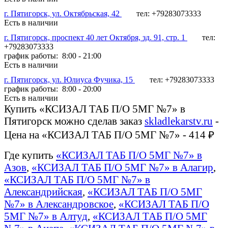
г. Пятигорск, ул. Октябрьская, 42
тел: +79283073333
Есть в наличии
г. Пятигорск, проспект 40 лет Октября, зд. 91, стр. 1
тел:
+79283073333
график работы: 8:00 - 21:00
Есть в наличии
г. Пятигорск, ул. Юлиуса Фучика, 15
тел: +79283073333
график работы: 8:00 - 20:00
Есть в наличии
Купить «КСИЗАЛ ТАБ П/О 5МГ №7» в
Пятигорск можно сделав заказ
skladlekarstv.ru
-
Цена на «КСИЗАЛ ТАБ П/О 5МГ №7» - 414 ₽
Где купить
«КСИЗАЛ ТАБ П/О 5МГ №7» в
Азов
,
«КСИЗАЛ ТАБ П/О 5МГ №7» в Алагир
,
«КСИЗАЛ ТАБ П/О 5МГ №7» в
Александрийская
,
«КСИЗАЛ ТАБ П/О 5МГ
№7» в Александровское
,
«КСИЗАЛ ТАБ П/О
5МГ №7» в Алтуд
,
«КСИЗАЛ ТАБ П/О 5МГ