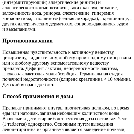
(интермиттирующий) аллергические риниты) и
аллергического конъюнктивита, таких как зуд, чихание,
заложенность носа, ринорея, слезотечение, гиперемия
конъюнктивы; - поллинозе (сенная лихорадка); - крапивнице; -
других аллергических дерматозах, сопровождающихся зудом
и высыпаниями.
Противопоказания
Повышенная чувствительность к активному веществу,
цетиризину, гидроксизину, любому производному пиперазина
или к любому другому вспомогательному веществу
препарата. Дефицит лактазы, непереносимость лактозы,
глюкозо-галактозная мальабсорбция. Терминальная стадия
почечной недостаточности (клиренс креатинина < 10 мл/мин).
Детский возраст до 6 лет.
Способ применения и дозы
Препарат принимают внутрь, проглатывая целиком, во время
еды или натощак, запивая небольшим количеством воды.
Взрослые и дети старше 6 лет: суточная доза составляет 5 мг
(1 таблетка) однократно. Основным путем выведения
левоцетиризина из организма является выведение почками,