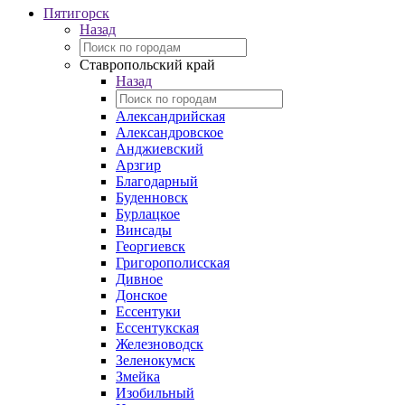
Пятигорск
Назад
Ставропольский край
Назад
Александрийская
Александровское
Анджиевский
Арзгир
Благодарный
Буденновск
Бурлацкое
Винсады
Георгиевск
Григорополисская
Дивное
Донское
Ессентуки
Ессентукская
Железноводск
Зеленокумск
Змейка
Изобильный