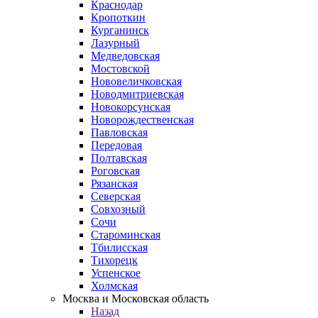
Краснодар
Кропоткин
Курганинск
Лазурный
Медведовская
Мостовской
Нововеличковская
Новодмитриевская
Новокорсунская
Новорождественская
Павловская
Передовая
Полтавская
Роговская
Рязанская
Северская
Совхозный
Сочи
Староминская
Тбилисская
Тихорецк
Успенское
Холмская
Москва и Московская область
Назад