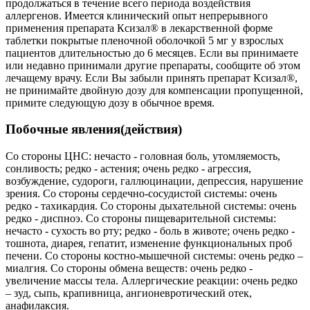
продолжаться в течение всего периода воздействия
аллергенов. Имеется клинический опыт непрерывного
применения препарата Ксизал® в лекарственной форме
таблетки покрытые пленочной оболочкой 5 мг у взрослых
пациентов длительностью до 6 месяцев. Если вы принимаете
или недавно принимали другие препараты, сообщите об этом
лечащему врачу. Если Вы забыли принять препарат Ксизал®,
не принимайте двойную дозу для компенсации пропущенной,
примите следующую дозу в обычное время.
Побочные явления(действия)
Со стороны ЦНС: нечасто - головная боль, утомляемость,
сонливость; редко - астения; очень редко - агрессия,
возбуждение, судороги, галлюцинации, депрессия, нарушение
зрения. Со стороны сердечно-сосудистой системы: очень
редко - тахикардия. Со стороны дыхательной системы: очень
редко - диспноэ. Со стороны пищеварительной системы:
нечасто - сухость во рту; редко - боль в животе; очень редко -
тошнота, диарея, гепатит, изменение функциональных проб
печени. Со стороны костно-мышечной системы: очень редко –
миалгия. Со стороны обмена веществ: очень редко -
увеличение массы тела. Аллергические реакции: очень редко
– зуд, сыпь, крапивница, ангионевротический отек,
анафилаксия.