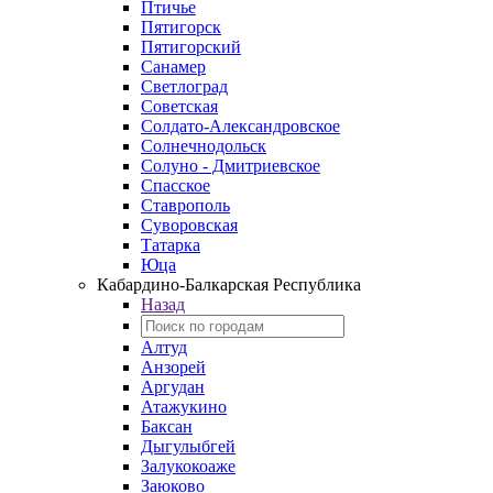
Птичье
Пятигорск
Пятигорский
Санамер
Светлоград
Советская
Солдато-Александровское
Солнечнодольск
Солуно - Дмитриевское
Спасское
Ставрополь
Суворовская
Татарка
Юца
Кабардино‑Балкарская Республика
Назад
Алтуд
Анзорей
Аргудан
Атажукино
Баксан
Дыгулыбгей
Залукокоаже
Заюково