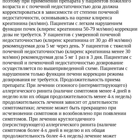
поэтому при применении препарата у пациентов пожилого
возраста и с почечной недостаточностью доза должна
корректироваться в зависимости от степени почечной
недостаточности, основываясь на оценке клиренса
креатинина (мл/мин). Пациентам с легким нарушением
функции почек (клиренс креатинина 50-79 мл/мин) коррекции
дозы не требуется. У пациентов с умеренной почечной
недостаточностью (клиренс креатинина от 30 до 49 мл/мин)
рекомендуемая доза 5 мг через день. У пациентов с тяжелой
почечной недостаточностью (клиренс креатинина менее 30
мл/мин) рекомендуемая доза 5 мг 1 раз в 3 дня. Пациентам с
почечной и печеночной недостаточностью дозирование
осуществляется по вышеприведенной схеме. Пациентам с
нарушением только функции печени коррекции режима
дозирования не требуется. Продолжительность приема
препарата: При лечении сезонного (интермиттирующего)
аллергического ринита (наличие симптомов менее 4 дней в
неделю или их общая продолжительность менее 4-х недель)
продолжительность лечения зависит от длительности
симптоматики; лечение может быть прекращено при
исчезновении симптомов и возобновлено при появлении
симптомов. При лечении круглогодичного
(персистирующего) аллергического ринита (наличие
симптомов более 4-х дней в неделю и их общая
продолжительность более 4-х недель) лечение может