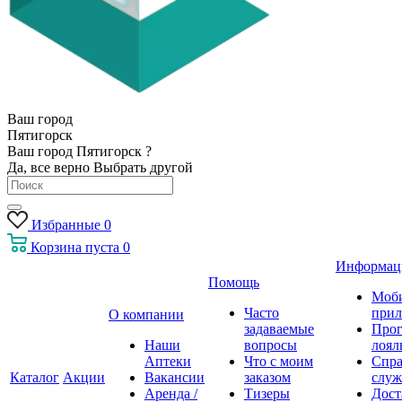
Ваш город
Пятигорск
Ваш город Пятигорск ?
Да, все верно
Выбрать другой
Избранные
0
Корзина
пуста
0
Информац
Помощь
Моб
Часто
прил
О компании
задаваемые
Про
Наши
вопросы
лоял
Аптеки
Что с моим
Спра
Каталог
Акции
Вакансии
заказом
служ
Аренда /
Тизеры
Дост