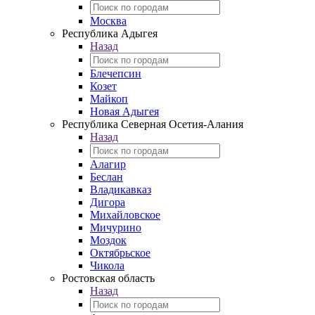
Москва
Республика Адыгея
Назад
Блечепсин
Козет
Майкоп
Новая Адыгея
Республика Северная Осетия-Алания
Назад
Алагир
Беслан
Владикавказ
Дигора
Михайловское
Мичурино
Моздок
Октябрьское
Чикола
Ростовская область
Назад