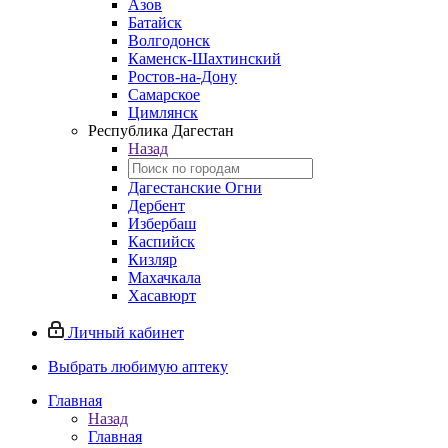
Азов
Батайск
Волгодонск
Каменск-Шахтинский
Ростов-на-Дону
Самарское
Цимлянск
Республика Дагестан
Назад
Дагестанские Огни
Дербент
Избербаш
Каспийск
Кизляр
Махачкала
Хасавюрт
Личный кабинет
Выбрать любимую аптеку
Главная
Назад
Главная