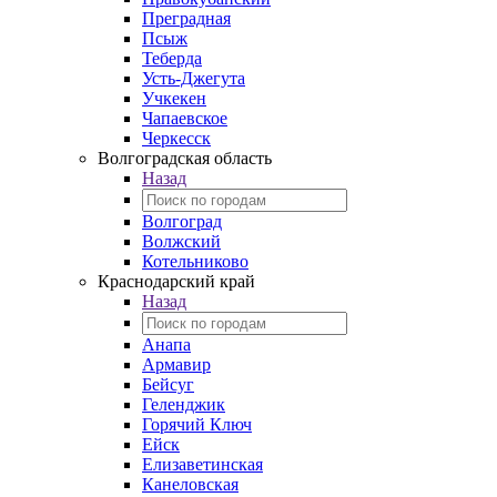
Преградная
Псыж
Теберда
Усть-Джегута
Учкекен
Чапаевское
Черкесск
Волгоградская область
Назад
Волгоград
Волжский
Котельниково
Краснодарский край
Назад
Анапа
Армавир
Бейсуг
Геленджик
Горячий Ключ
Ейск
Елизаветинская
Канеловская