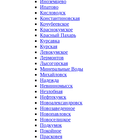
Иноземцево
Ипатово
Кисловодск
Константиновская
Кочубеевское
Краснокумское
Красный Пахарь
Курсавка
Курская
Левокумское
Лермонтов
Лысогорская
Минеральные Воды
Михайловск
Надежда
Невинномысск
Незлобная
Нефтекумск
Новоалександровск
Новозаведенное
Новопавловск
Новоселицкое
Подкумок
Покойное
Прасковея