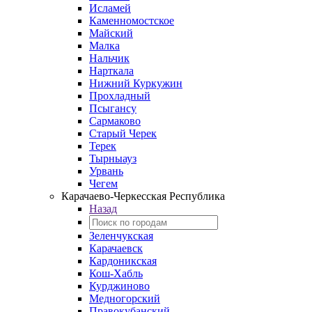
Исламей
Каменномостское
Майский
Малка
Нальчик
Нарткала
Нижний Куркужин
Прохладный
Псыгансу
Сармаково
Старый Черек
Терек
Тырныауз
Урвань
Чегем
Карачаево-Черкесская Республика
Назад
Зеленчукская
Карачаевск
Кардоникская
Кош-Хабль
Курджиново
Медногорский
Правокубанский