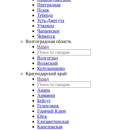
Преградная
Псыж
Теберда
Усть-Джегута
Учкекен
Чапаевское
Черкесск
Волгоградская область
Назад
Волгоград
Волжский
Котельниково
Краснодарский край
Назад
Анапа
Армавир
Бейсуг
Геленджик
Горячий Ключ
Ейск
Елизаветинская
Канеловская