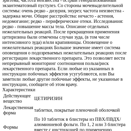
эритема; частота неизвестна - острый генерализованный
экзантематозный пустулез. Со стороны мочевыделительной
системы: очень редко - дизурия, энурез; частота неизвестна -
задержка мочи. Общие расстройства: нечасто - астения,
недомогание; редко - периферические отеки. Исследования:
редко - повышение массы тела. Описание отдельных
нежелательных реакций. После прекращения применения
цетиризина были отмечены случаи зуда, (в том числе
интенсивного зуда) и/или крапивницы. Оповещение о
нежелательных реакциях Большое значение имеет система
оповещения о подозреваемых нежелательных реакциях после
регистрации лекарственного препарата. Это позволяет вести
непрерывный мониторинг соотношения польза/риск
лекарственного препарата. Если любые из указанных в
инструкции побочных эффектов усугубляются, или Вы
заметили любые другие побочные эффекты, не указанные в
инструкции, сообщите об этом врачу.
Характеристики
Действующее
ЦЕТИРИЗИН
вещество
Лекарственная
таблетки, покрытые пленочной оболочкой
форма
По 10 таблеток в блистеры из ПВХ/ПВДХ/
алюминиевой фольги. По 1, 2 или 3 блистера
Формы
вместе с инструкцией по применению