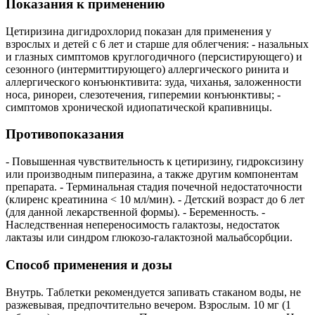
Показания к применению
Цетиризина дигидрохлорид показан для применения у
взрослых и детей с 6 лет и старше для облегчения: - назальных
и глазных симптомов круглогодичного (персистирующего) и
сезонного (интермиттирующего) аллергического ринита и
аллергического конъюнктивита: зуда, чиханья, заложенности
носа, ринореи, слезотечения, гиперемии конъюнктивы; -
симптомов хронической идиопатической крапивницы.
Противопоказания
- Повышенная чувствительность к цетиризину, гидроксизину
или производным пиперазина, а также другим компонентам
препарата. - Терминальная стадия почечной недостаточности
(клиренс креатинина < 10 мл/мин). - Детский возраст до 6 лет
(для данной лекарственной формы). - Беременность. -
Наследственная непереносимость галактозы, недостаток
лактазы или синдром глюкозо-галактозной мальабсорбции.
Способ применения и дозы
Внутрь. Таблетки рекомендуется запивать стаканом воды, не
разжевывая, предпочтительно вечером. Взрослым. 10 мг (1