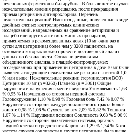
печеночных ферментов и билирубина. В большинстве случаев
нежелательные явления разрешались после прекращения
приема цетиризина дигидрохлорида. Перечень
нежелательных реакций Имеются данные, полученные в ходе
двойных слепых контролируемых клинических
исследований, направленных на сравнение цетиризина и
плацебо или других антигистаминных препаратов,
применяемых в рекомендованных дозах (10 мг один раз в
сутки для цетиризина) более чем у 3200 пациентов, на
основании которых можно провести достоверный анализ
данных по безопасности. Согласно результатам
объединенного анализа, в плацебо-контролируемых
исследованиях при применении цетиризина в дозе 10 мг были
выявлены следующие нежелательные реакции с частотой 1,0
% или выше: Нежелательные реакции (терминология ВОЗ)
Цетиризин 10 мг (n =3260) Плацебо (n = 3061) Общие
нарушения и нарушения в месте введения Утомляемость 1,63
% 0,95 % Нарушения со стороны нервной системы
Головокружение 1,10 % 0,98 % Головная боль 7,42 % 8,07 %
Нарушения со стороны желудочно-кишечного тракта Боль в
животе 0,98 % 1,08 % Сухость во рту 2,09 % 0,82 % Тошнота
1,07 % 1,14 % Нарушения психики Сонливость 9,63 % 5,00 %
Нарушения со стороны дыхательной системы, органов
грудной клетки и средостения Фарингит 1,29 % 1,34 % Хотя
частота случаев сонливости в группе цетиризина была выше,