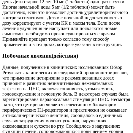
день Дети старше 12 лет 10 мг (1 таблетка) один раз в сутки
Иногда начальной дозы 5 мг (1/2 таблетки) может быть
достаточно, если это позволяет достичь удовлетворительного
контроля симптомов. Детям с почечной недостаточностью
дозу корректируют с учетом КК и массы тела. Если после
лечения улучшения не наступает или появляются новые
симптомы, необходимо проконсультироваться с врачом.
Применяйте препарат только согласно тому способу
применения и в тех дозах, которые указаны в инструкции.
Побочные явления(действия)
Данные, полученные в клинических исследованиях Обзор
Результаты клинических исследований продемонстрировали,
что применение цетиризина в рекомендованных дозах
приводит к развитию незначительных нежелательных
эффектов на ЦНС, включая сонливость, утомляемость,
головокружение и головную боль. В некоторых случаях была
зарегистрирована парадоксальная стимуляция ЦНС. Несмотря
на то, что цетиризин является селективным блокатором
периферических H1-рецепторов и практически не оказывает
антихолинергического действия, сообщалось о единичных
случаях затруднения мочеиспускания, нарушениях
аккомодации и сухости во рту. Сообщалось о нарушениях
функции печени, сопровождающихся повышением уровня