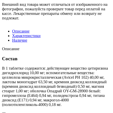
Внешний вид товара может отличаться от изображенного на
фотографии, пожалуйста проверьте товар перед оплатой на
кассе. Лекарственные препараты обмену или возврату не
подлежат.
Описание
Характеристики
Наличие
Описание
Состав
В 1 таблетке содержится: действующее вещество цетиризина
дигидрохлорид 10,00 мг; вспомогательные вещества:
целлюлоза микрокристаллическая (Avicel PH 102) 40,00 мг,
лактозы моногидрат 63,50 мг, кремния диоксид коллоидный
(кремния диоксид коллоидный безводный) 0,50 мг, магния
стеарат 1,00 мг; оболочка Опадрай OY-GM-28900 белый:
гипромеллоза (Е464) 0,94 мг, полидекстроза 0,94 мг, титана
диоксид (Е171) 0,94 мг, макрогол-4000
(полиэтиленгликоль-4000) 0,18 мг.