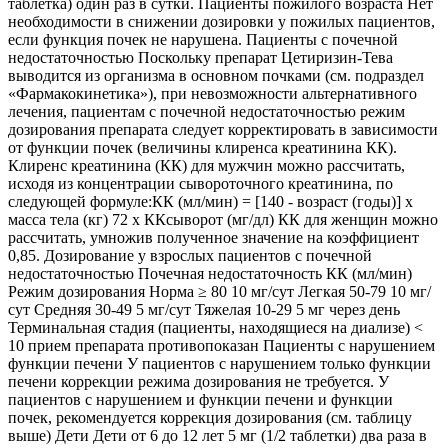
таблетка) один раз в сутки. Пациенты пожилого возраста Нет
необходимости в снижении дозировки у пожилых пациентов,
если функция почек не нарушена. Пациенты с почечной
недостаточностью Поскольку препарат Цетиризин-Тева
выводится из организма в основном почками (см. подраздел
«Фармакокинетика»), при невозможности альтернативного
лечения, пациентам с почечной недостаточностью режим
дозирования препарата следует корректировать в зависимости
от функции почек (величины клиренса креатинина КК).
Клиренс креатинина (КК) для мужчин можно рассчитать,
исходя из концентрации сывороточного креатинина, по
следующей формуле:КК (мл/мин) = [140 - возраст (годы)] х
масса тела (кг) 72 х ККсыворот (мг/дл) КК для женщин можно
рассчитать, умножив полученное значение на коэффициент
0,85. Дозирование у взрослых пациентов с почечной
недостаточностью Почечная недостаточность КК (мл/мин)
Режим дозирования Норма ≥ 80 10 мг/сут Легкая 50-79 10 мг/
сут Средняя 30-49 5 мг/сут Тяжелая 10-29 5 мг через день
Терминальная стадия (пациенты, находящиеся на диализе) <
10 прием препарата противопоказан Пациенты с нарушением
функции печени У пациентов с нарушением только функции
печени коррекции режима дозирования не требуется. У
пациентов с нарушением и функции печени и функции
почек, рекомендуется коррекция дозирования (см. таблицу
выше) Дети Дети от 6 до 12 лет 5 мг (1/2 таблетки) два раза в