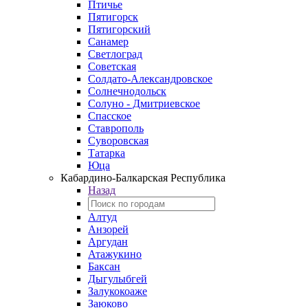
Птичье
Пятигорск
Пятигорский
Санамер
Светлоград
Советская
Солдато-Александровское
Солнечнодольск
Солуно - Дмитриевское
Спасское
Ставрополь
Суворовская
Татарка
Юца
Кабардино‑Балкарская Республика
Назад
Алтуд
Анзорей
Аргудан
Атажукино
Баксан
Дыгулыбгей
Залукокоаже
Заюково