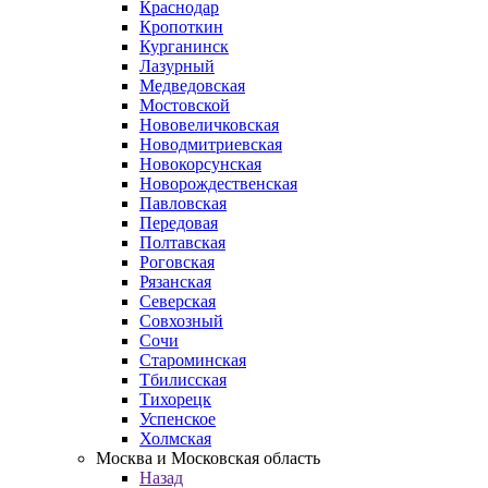
Краснодар
Кропоткин
Курганинск
Лазурный
Медведовская
Мостовской
Нововеличковская
Новодмитриевская
Новокорсунская
Новорождественская
Павловская
Передовая
Полтавская
Роговская
Рязанская
Северская
Совхозный
Сочи
Староминская
Тбилисская
Тихорецк
Успенское
Холмская
Москва и Московская область
Назад