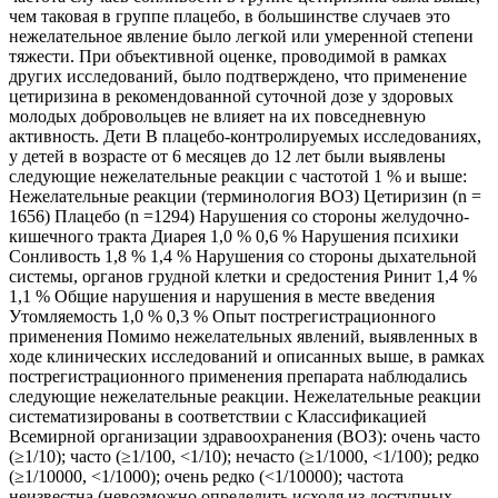
чем таковая в группе плацебо, в большинстве случаев это
нежелательное явление было легкой или умеренной степени
тяжести. При объективной оценке, проводимой в рамках
других исследований, было подтверждено, что применение
цетиризина в рекомендованной суточной дозе у здоровых
молодых добровольцев не влияет на их повседневную
активность. Дети В плацебо-контролируемых исследованиях,
у детей в возрасте от 6 месяцев до 12 лет были выявлены
следующие нежелательные реакции с частотой 1 % и выше:
Нежелательные реакции (терминология ВОЗ) Цетиризин (n =
1656) Плацебо (n =1294) Нарушения со стороны желудочно-
кишечного тракта Диарея 1,0 % 0,6 % Нарушения психики
Сонливость 1,8 % 1,4 % Нарушения со стороны дыхательной
системы, органов грудной клетки и средостения Ринит 1,4 %
1,1 % Общие нарушения и нарушения в месте введения
Утомляемость 1,0 % 0,3 % Опыт пострегистрационного
применения Помимо нежелательных явлений, выявленных в
ходе клинических исследований и описанных выше, в рамках
пострегистрационного применения препарата наблюдались
следующие нежелательные реакции. Нежелательные реакции
систематизированы в соответствии с Классификацией
Всемирной организации здравоохранения (ВОЗ): очень часто
(≥1/10); часто (≥1/100, <1/10); нечасто (≥1/1000, <1/100); редко
(≥1/10000, <1/1000); очень редко (<1/10000); частота
неизвестна (невозможно определить исходя из доступных