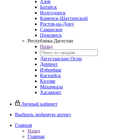
Азов
Батайск
Волгодонск
Каменск-Шахтинский
Ростов-на-Дону
Самарское
Цимлянск
Республика Дагестан
Назад
Дагестанские Огни
Дербент
Избербаш
Каспийск
Кизляр
Махачкала
Хасавюрт
Личный кабинет
Выбрать любимую аптеку
Главная
Назад
Главная