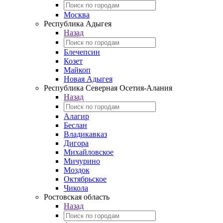
Москва
Республика Адыгея
Назад
Блечепсин
Козет
Майкоп
Новая Адыгея
Республика Северная Осетия-Алания
Назад
Алагир
Беслан
Владикавказ
Дигора
Михайловское
Мичурино
Моздок
Октябрьское
Чикола
Ростовская область
Назад