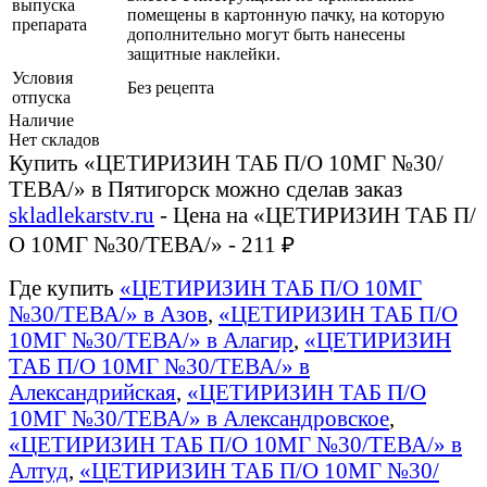
выпуска
помещены в картонную пачку, на которую
препарата
дополнительно могут быть нанесены
защитные наклейки.
Условия
Без рецепта
отпуска
Наличие
Нет складов
Купить «ЦЕТИРИЗИН ТАБ П/О 10МГ №30/
ТЕВА/» в Пятигорск можно сделав заказ
skladlekarstv.ru
- Цена на «ЦЕТИРИЗИН ТАБ П/
О 10МГ №30/ТЕВА/» - 211 ₽
Где купить
«ЦЕТИРИЗИН ТАБ П/О 10МГ
№30/ТЕВА/» в Азов
,
«ЦЕТИРИЗИН ТАБ П/О
10МГ №30/ТЕВА/» в Алагир
,
«ЦЕТИРИЗИН
ТАБ П/О 10МГ №30/ТЕВА/» в
Александрийская
,
«ЦЕТИРИЗИН ТАБ П/О
10МГ №30/ТЕВА/» в Александровское
,
«ЦЕТИРИЗИН ТАБ П/О 10МГ №30/ТЕВА/» в
Алтуд
,
«ЦЕТИРИЗИН ТАБ П/О 10МГ №30/