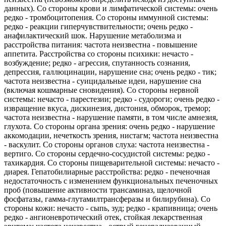
данных). Со стороны крови и лимфатической системы: очень
редко - тромбоцитопения. Со стороны иммунной системы:
редко - реакции гиперчувствительности; очень редко -
анафилактический шок. Нарушение метаболизма и
расстройства питания: частота неизвестна - повышение
аппетита. Расстройства со стороны психики: нечасто -
возбуждение; редко - агрессия, спутанность сознания,
депрессия, галлюцинации, нарушение сна; очень редко - тик;
частота неизвестна - суицидальные идеи, нарушение сна
(включая кошмарные сновидения). Со стороны нервной
системы: нечасто - парестезии; редко - судороги; очень редко -
извращение вкуса, дискинезия, дистония, обморок, тремор;
частота неизвестна - нарушение памяти, в том числе амнезия,
глухота. Со стороны органа зрения: очень редко - нарушение
аккомодации, нечеткость зрения, нистагм; частота неизвестна
- васкулит. Со стороны органов слуха: частота неизвестна -
вертиго. Со стороны сердечно-сосудистой системы: редко -
тахикардия. Со стороны пищеварительной системы: нечасто -
диарея. Гепатобилиарные расстройства: редко - печеночная
недостаточность с изменением функциональных печеночных
проб (повышение активности трансаминаз, щелочной
фосфатазы, гамма-глутамилтрансферазы и билирубина). Со
стороны кожи: нечасто - сыпь, зуд; редко - крапивница; очень
редко - ангионевротический отек, стойкая лекарственная