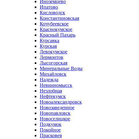
Иноземцево
Ипатово
Кисловодск
Константиновская
Кочубеевское
Краснокумское
Красный Пахарь
Курсавка
Курская
Левокумское
Лермонтов
Лысогорская
Минеральные Воды
Михайловск
Надежда
Невинномысск
Незлобная
Нефтекумск
Новоалександровск
Новозаведенное
Новопавловск
Новоселицкое
Подкумок
Покойное
Прасковея