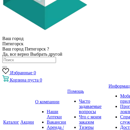
Ваш город
Пятигорск
Ваш город Пятигорск ?
Да, все верно
Выбрать другой
Избранные
0
Корзина
пуста
0
Информац
Помощь
Моб
Часто
прил
О компании
задаваемые
Про
Наши
вопросы
лоял
Аптеки
Что с моим
Спра
Каталог
Акции
Вакансии
заказом
служ
Аренда /
Тизеры
Дост