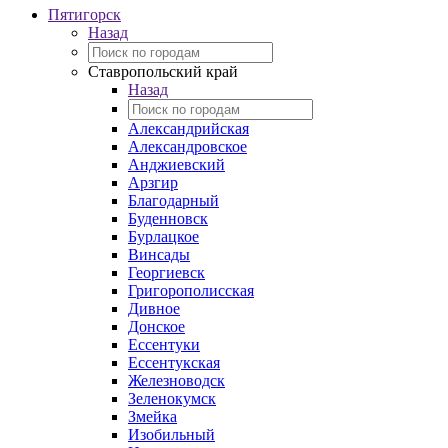
Пятигорск
Назад
Ставропольский край
Назад
Александрийская
Александровское
Анджиевский
Арзгир
Благодарный
Буденновск
Бурлацкое
Винсады
Георгиевск
Григорополисская
Дивное
Донское
Ессентуки
Ессентукская
Железноводск
Зеленокумск
Змейка
Изобильный