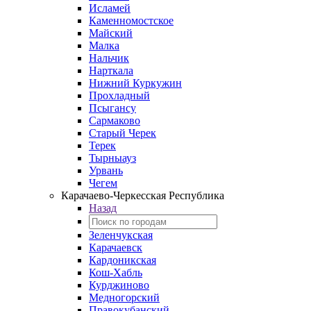
Исламей
Каменномостское
Майский
Малка
Нальчик
Нарткала
Нижний Куркужин
Прохладный
Псыгансу
Сармаково
Старый Черек
Терек
Тырныауз
Урвань
Чегем
Карачаево-Черкесская Республика
Назад
Зеленчукская
Карачаевск
Кардоникская
Кош-Хабль
Курджиново
Медногорский
Правокубанский