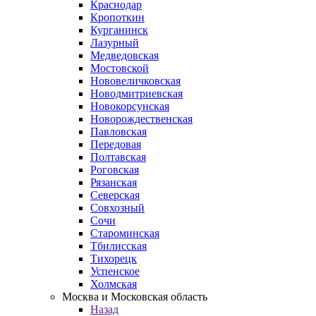
Краснодар
Кропоткин
Курганинск
Лазурный
Медведовская
Мостовской
Нововеличковская
Новодмитриевская
Новокорсунская
Новорождественская
Павловская
Передовая
Полтавская
Роговская
Рязанская
Северская
Совхозный
Сочи
Староминская
Тбилисская
Тихорецк
Успенское
Холмская
Москва и Московская область
Назад