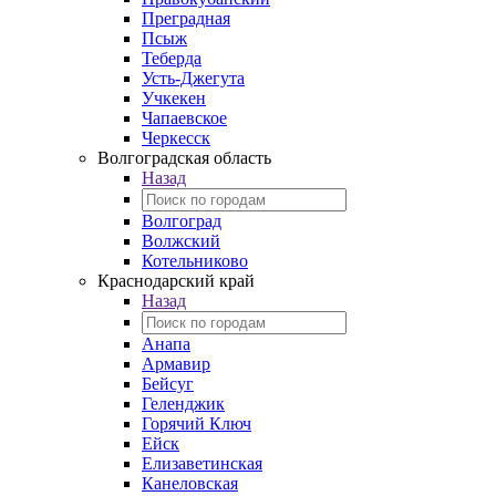
Преградная
Псыж
Теберда
Усть-Джегута
Учкекен
Чапаевское
Черкесск
Волгоградская область
Назад
Волгоград
Волжский
Котельниково
Краснодарский край
Назад
Анапа
Армавир
Бейсуг
Геленджик
Горячий Ключ
Ейск
Елизаветинская
Канеловская