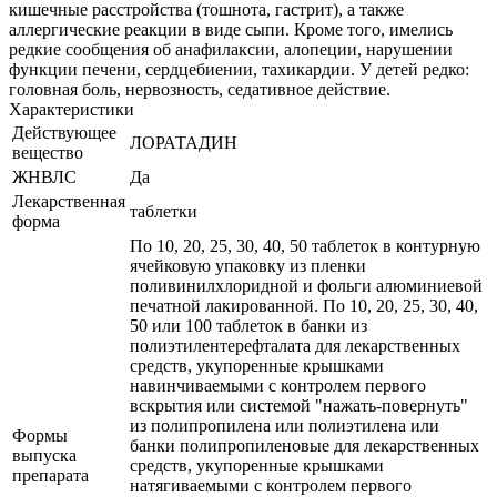
кишечные расстройства (тошнота, гастрит), а также
аллергические реакции в виде сыпи. Кроме того, имелись
редкие сообщения об анафилаксии, алопеции, нарушении
функции печени, сердцебиении, тахикардии. У детей редко:
головная боль, нервозность, седативное действие.
Характеристики
Действующее
ЛОРАТАДИН
вещество
ЖНВЛС
Да
Лекарственная
таблетки
форма
По 10, 20, 25, 30, 40, 50 таблеток в контурную
ячейковую упаковку из пленки
поливинилхлоридной и фольги алюминиевой
печатной лакированной. По 10, 20, 25, 30, 40,
50 или 100 таблеток в банки из
полиэтилентерефталата для лекарственных
средств, укупоренные крышками
навинчиваемыми с контролем первого
вскрытия или системой "нажать-повернуть"
из полипропилена или полиэтилена или
Формы
банки полипропиленовые для лекарственных
выпуска
средств, укупоренные крышками
препарата
натягиваемыми с контролем первого