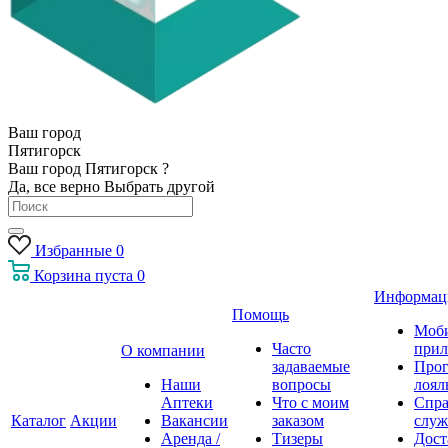
Ваш город
Пятигорск
Ваш город Пятигорск ?
Да, все верно
Выбрать другой
Избранные
0
Корзина
пуста
0
Информац
Помощь
Моб
Часто
прил
О компании
задаваемые
Про
Наши
вопросы
лоял
Аптеки
Что с моим
Спра
Каталог
Акции
Вакансии
заказом
служ
Аренда /
Тизеры
Дост