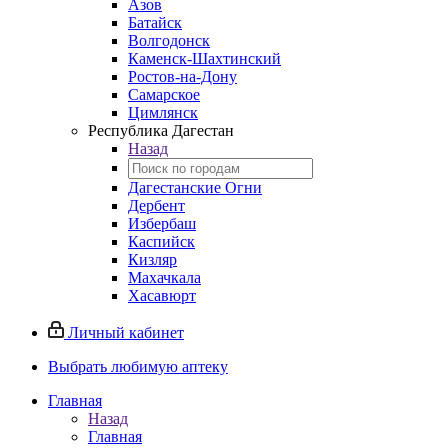
Азов
Батайск
Волгодонск
Каменск-Шахтинский
Ростов-на-Дону
Самарское
Цимлянск
Республика Дагестан
Назад
Дагестанские Огни
Дербент
Избербаш
Каспийск
Кизляр
Махачкала
Хасавюрт
Личный кабинет
Выбрать любимую аптеку
Главная
Назад
Главная