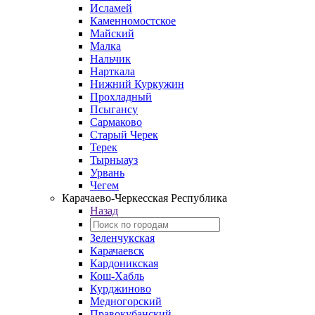
Исламей
Каменномостское
Майский
Малка
Нальчик
Нарткала
Нижний Куркужин
Прохладный
Псыгансу
Сармаково
Старый Черек
Терек
Тырныауз
Урвань
Чегем
Карачаево-Черкесская Республика
Назад
Зеленчукская
Карачаевск
Кардоникская
Кош-Хабль
Курджиново
Медногорский
Правокубанский