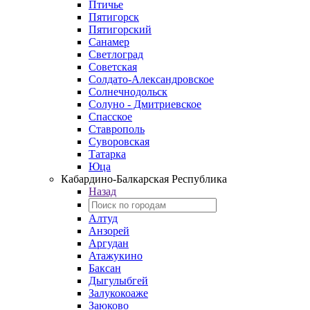
Птичье
Пятигорск
Пятигорский
Санамер
Светлоград
Советская
Солдато-Александровское
Солнечнодольск
Солуно - Дмитриевское
Спасское
Ставрополь
Суворовская
Татарка
Юца
Кабардино‑Балкарская Республика
Назад
Алтуд
Анзорей
Аргудан
Атажукино
Баксан
Дыгулыбгей
Залукокоаже
Заюково