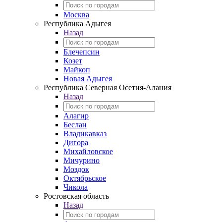
Москва
Республика Адыгея
Назад
Блечепсин
Козет
Майкоп
Новая Адыгея
Республика Северная Осетия-Алания
Назад
Алагир
Беслан
Владикавказ
Дигора
Михайловское
Мичурино
Моздок
Октябрьское
Чикола
Ростовская область
Назад