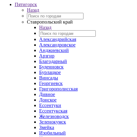
Пятигорск
Назад
Ставропольский край
Назад
Александрийская
Александровское
Анджиевский
Арзгир
Благодарный
Буденновск
Бурлацкое
Винсады
Георгиевск
Григорополисская
Дивное
Донское
Ессентуки
Ессентукская
Железноводск
Зеленокумск
Змейка
Изобильный