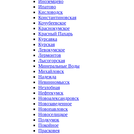
Иноземцево
Ипатово
Кисловодск
Константиновская
Кочубеевское
Краснокумское
Красный Пахарь
Курсавка
Курская
Левокумское
Лермонтов
Лысогорская
Минеральные Воды
Михайловск
Надежда
Невинномысск
Незлобная
Нефтекумск
Новоалександровск
Новозаведенное
Новопавловск
Новоселицкое
Подкумок
Покойное
Прасковея