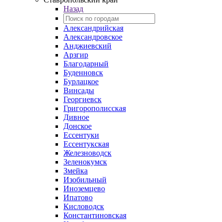
Назад
Александрийская
Александровское
Анджиевский
Арзгир
Благодарный
Буденновск
Бурлацкое
Винсады
Георгиевск
Григорополисская
Дивное
Донское
Ессентуки
Ессентукская
Железноводск
Зеленокумск
Змейка
Изобильный
Иноземцево
Ипатово
Кисловодск
Константиновская