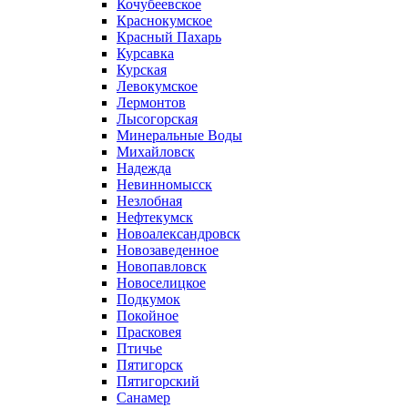
Кочубеевское
Краснокумское
Красный Пахарь
Курсавка
Курская
Левокумское
Лермонтов
Лысогорская
Минеральные Воды
Михайловск
Надежда
Невинномысск
Незлобная
Нефтекумск
Новоалександровск
Новозаведенное
Новопавловск
Новоселицкое
Подкумок
Покойное
Прасковея
Птичье
Пятигорск
Пятигорский
Санамер