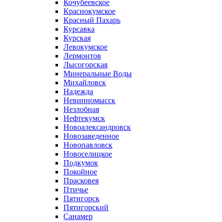
Кочубеевское
Краснокумское
Красный Пахарь
Курсавка
Курская
Левокумское
Лермонтов
Лысогорская
Минеральные Воды
Михайловск
Надежда
Невинномысск
Незлобная
Нефтекумск
Новоалександровск
Новозаведенное
Новопавловск
Новоселицкое
Подкумок
Покойное
Прасковея
Птичье
Пятигорск
Пятигорский
Санамер