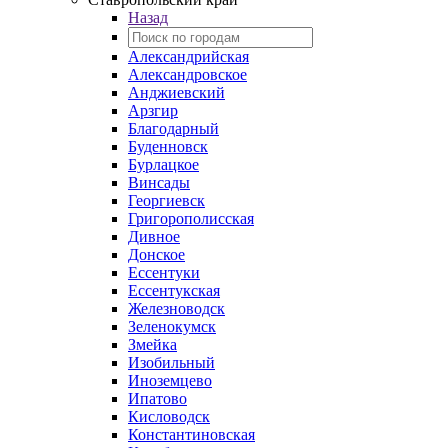
Назад
Александрийская
Александровское
Анджиевский
Арзгир
Благодарный
Буденновск
Бурлацкое
Винсады
Георгиевск
Григорополисская
Дивное
Донское
Ессентуки
Ессентукская
Железноводск
Зеленокумск
Змейка
Изобильный
Иноземцево
Ипатово
Кисловодск
Константиновская