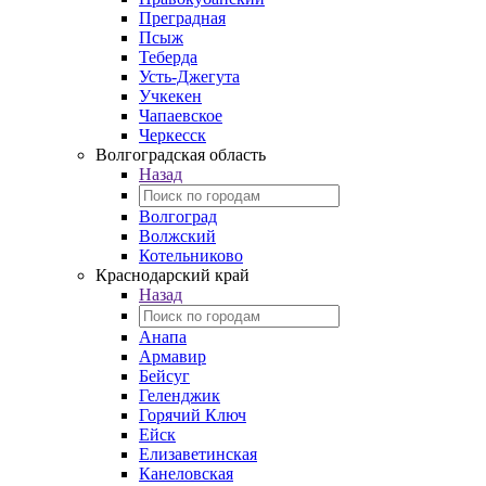
Преградная
Псыж
Теберда
Усть-Джегута
Учкекен
Чапаевское
Черкесск
Волгоградская область
Назад
Волгоград
Волжский
Котельниково
Краснодарский край
Назад
Анапа
Армавир
Бейсуг
Геленджик
Горячий Ключ
Ейск
Елизаветинская
Канеловская