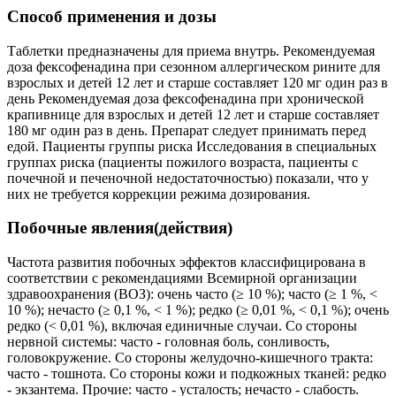
Способ применения и дозы
Таблетки предназначены для приема внутрь. Рекомендуемая
доза фексофенадина при сезонном аллергическом рините для
взрослых и детей 12 лет и старше составляет 120 мг один раз в
день Рекомендуемая доза фексофенадина при хронической
крапивнице для взрослых и детей 12 лет и старше составляет
180 мг один раз в день. Препарат следует принимать перед
едой. Пациенты группы риска Исследования в специальных
группах риска (пациенты пожилого возраста, пациенты с
почечной и печеночной недостаточностью) показали, что у
них не требуется коррекции режима дозирования.
Побочные явления(действия)
Частота развития побочных эффектов классифицирована в
соответствии с рекомендациями Всемирной организации
здравоохранения (ВОЗ): очень часто (≥ 10 %); часто (≥ 1 %, <
10 %); нечасто (≥ 0,1 %, < 1 %); редко (≥ 0,01 %, < 0,1 %); очень
редко (< 0,01 %), включая единичные случаи. Со стороны
нервной системы: часто - головная боль, сонливость,
головокружение. Со стороны желудочно-кишечного тракта:
часто - тошнота. Со стороны кожи и подкожных тканей: редко
- экзантема. Прочие: часто - усталость; нечасто - слабость.