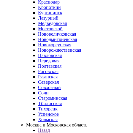
Краснодар
Кропоткин
Курганинск
Лазурный
Медведовская
Мостовской
Нововеличковская
Новодмитриевская
Новокорсунская
Новорождественская
Павловская
Передовая
Полтавская
Роговская
Рязанская
Северская
Совхозный
Сочи
Староминская
Тбилисская
Тихорецк
Успенское
Холмская
Москва и Московская область
Назад