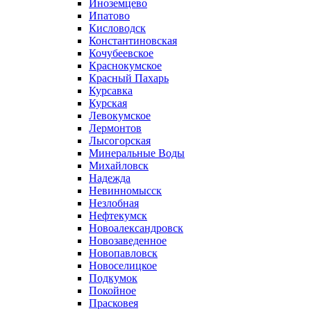
Иноземцево
Ипатово
Кисловодск
Константиновская
Кочубеевское
Краснокумское
Красный Пахарь
Курсавка
Курская
Левокумское
Лермонтов
Лысогорская
Минеральные Воды
Михайловск
Надежда
Невинномысск
Незлобная
Нефтекумск
Новоалександровск
Новозаведенное
Новопавловск
Новоселицкое
Подкумок
Покойное
Прасковея