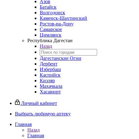
Азов
Батайск
Волгодонск
Каменск-Шахтинский
Ростов-на-Дону
Самарское
Цимлянск
Республика Дагестан
Назад
Дагестанские Огни
Дербент
Избербаш
Каспийск
Кизляр
Махачкала
Хасавюрт
Личный кабинет
Выбрать любимую аптеку
Главная
Назад
Главная