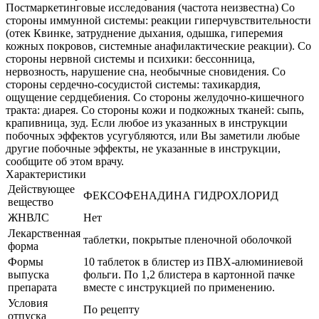
Постмаркетинговые исследования (частота неизвестна) Со
стороны иммунной системы: реакции гиперчувствительности
(отек Квинке, затруднение дыхания, одышка, гиперемия
кожных покровов, системные анафилактические реакции). Со
стороны нервной системы и психики: бессонница,
нервозность, нарушение сна, необычные сновидения. Со
стороны сердечно-сосудистой системы: тахикардия,
ощущение сердцебиения. Со стороны желудочно-кишечного
тракта: диарея. Со стороны кожи и подкожных тканей: сыпь,
крапивница, зуд. Если любое из указанных в инструкции
побочных эффектов усугубляются, или Вы заметили любые
другие побочные эффекты, не указанные в инструкции,
сообщите об этом врачу.
Характеристики
Действующее
ФЕКСОФЕНАДИНА ГИДРОХЛОРИД
вещество
ЖНВЛС
Нет
Лекарственная
таблетки, покрытые пленочной оболочкой
форма
Формы
10 таблеток в блистер из ПВХ-алюминиевой
выпуска
фольги. По 1,2 блистера в картонной пачке
препарата
вместе с инструкцией по применению.
Условия
По рецепту
отпуска