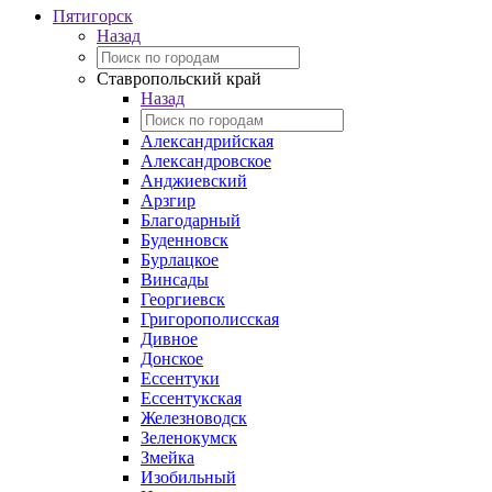
Пятигорск
Назад
Ставропольский край
Назад
Александрийская
Александровское
Анджиевский
Арзгир
Благодарный
Буденновск
Бурлацкое
Винсады
Георгиевск
Григорополисская
Дивное
Донское
Ессентуки
Ессентукская
Железноводск
Зеленокумск
Змейка
Изобильный