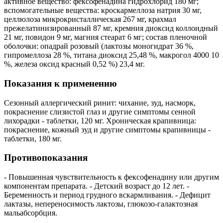
активное вещество: фексофенадина гидрохлорид 180 мг;
вспомогательные вещества: кроскармеллоза натрия 30 мг,
целлюлоза микрокристаллическая 267 мг, крахмал
прежелатинизированный 87 мг, кремния диоксид коллоидный
21 мг, повидон 9 мг, магния стеарат 6 мг; состав пленочной
оболочки: опадрай розовый (лактозы моногидрат 36 %,
гипромеллоза 28 %, титана диоксид 25,48 %, макрогол 4000 10
%, железа оксид красный 0,52 %) 23,4 мг.
Показания к применению
Сезонный аллергический ринит: чихание, зуд, насморк,
покраснение слизистой глаз и другие симптомы сенной
лихорадки - таблетки, 120 мг. Хроническая крапивница:
покраснение, кожный зуд и другие симптомы крапивницы -
таблетки, 180 мг.
Противопоказания
- Повышенная чувствительность к фексофенадину или другим
компонентам препарата. - Детский возраст до 12 лет. -
Беременность и период грудного вскармливания. - Дефицит
лактазы, непереносимость лактозы, глюкозо-галактозная
мальабсорбция.