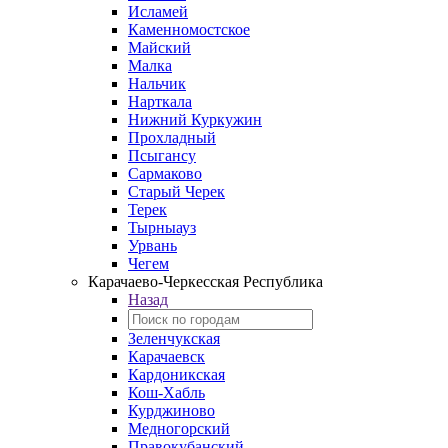
Исламей
Каменномостское
Майский
Малка
Нальчик
Нарткала
Нижний Куркужин
Прохладный
Псыгансу
Сармаково
Старый Черек
Терек
Тырныауз
Урвань
Чегем
Карачаево-Черкесская Республика
Назад
Зеленчукская
Карачаевск
Кардоникская
Кош-Хабль
Курджиново
Медногорский
Правокубанский