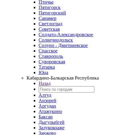
Птичье
Пятигорск
Пятигорский
Санамер
Светлоград
Советская
Солдато-Александровское
Солнечнодольск
Солуно - Дмитриевское
Спасское
Ставрополь
Суворовская
Татарка
Юца
Кабардино‑Балкарская Республика
Назад
Алтуд
Анзорей
Аргудан
Атажукино
Баксан
Дыгулыбгей
Залукокоаже
Заюково