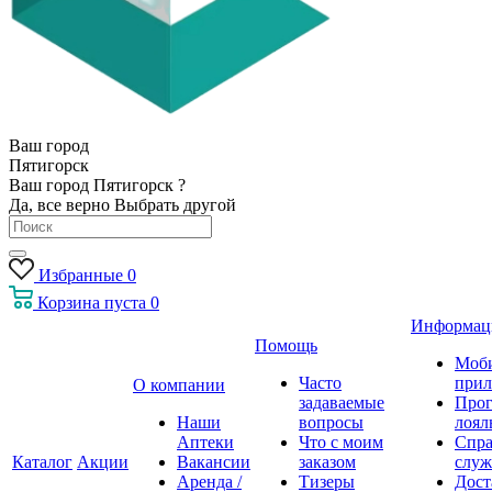
Ваш город
Пятигорск
Ваш город Пятигорск ?
Да, все верно
Выбрать другой
Избранные
0
Корзина
пуста
0
Информац
Помощь
Моб
Часто
прил
О компании
задаваемые
Про
Наши
вопросы
лоял
Аптеки
Что с моим
Спра
Каталог
Акции
Вакансии
заказом
служ
Аренда /
Тизеры
Дост