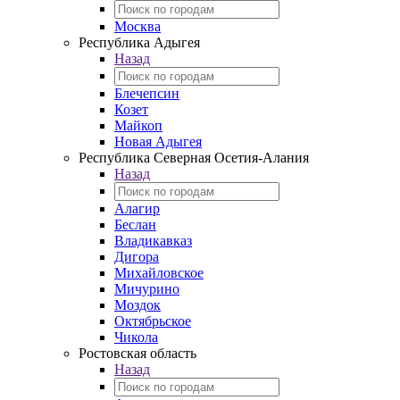
Москва
Республика Адыгея
Назад
Блечепсин
Козет
Майкоп
Новая Адыгея
Республика Северная Осетия-Алания
Назад
Алагир
Беслан
Владикавказ
Дигора
Михайловское
Мичурино
Моздок
Октябрьское
Чикола
Ростовская область
Назад