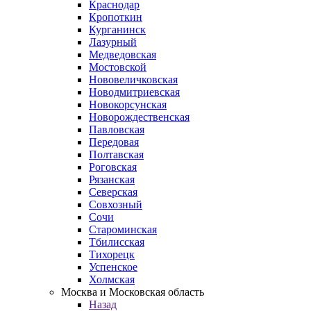
Краснодар
Кропоткин
Курганинск
Лазурный
Медведовская
Мостовской
Нововеличковская
Новодмитриевская
Новокорсунская
Новорождественская
Павловская
Передовая
Полтавская
Роговская
Рязанская
Северская
Совхозный
Сочи
Староминская
Тбилисская
Тихорецк
Успенское
Холмская
Москва и Московская область
Назад