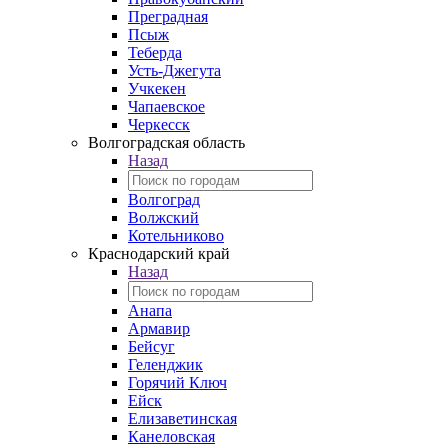
Преградная
Псыж
Теберда
Усть-Джегута
Учкекен
Чапаевское
Черкесск
Волгоградская область
Назад
Волгоград
Волжский
Котельниково
Краснодарский край
Назад
Анапа
Армавир
Бейсуг
Геленджик
Горячий Ключ
Ейск
Елизаветинская
Канеловская