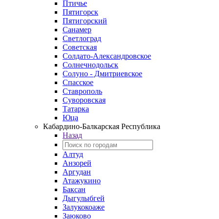
Птичье
Пятигорск
Пятигорский
Санамер
Светлоград
Советская
Солдато-Александровское
Солнечнодольск
Солуно - Дмитриевское
Спасское
Ставрополь
Суворовская
Татарка
Юца
Кабардино‑Балкарская Республика
Назад
Алтуд
Анзорей
Аргудан
Атажукино
Баксан
Дыгулыбгей
Залукокоаже
Заюково