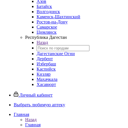
Азов
Батайск
Волгодонск
Каменск-Шахтинский
Ростов-на-Дону
Самарское
Цимлянск
Республика Дагестан
Назад
Дагестанские Огни
Дербент
Избербаш
Каспийск
Кизляр
Махачкала
Хасавюрт
Личный кабинет
Выбрать любимую аптеку
Главная
Назад
Главная