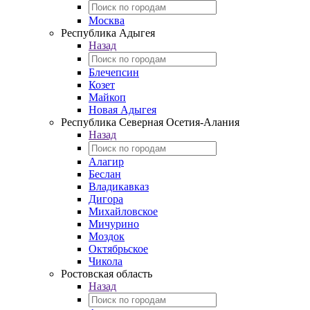
Москва
Республика Адыгея
Назад
Блечепсин
Козет
Майкоп
Новая Адыгея
Республика Северная Осетия-Алания
Назад
Алагир
Беслан
Владикавказ
Дигора
Михайловское
Мичурино
Моздок
Октябрьское
Чикола
Ростовская область
Назад