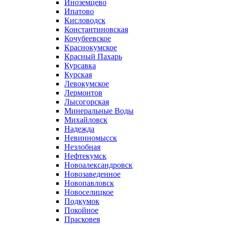
Иноземцево
Ипатово
Кисловодск
Константиновская
Кочубеевское
Краснокумское
Красный Пахарь
Курсавка
Курская
Левокумское
Лермонтов
Лысогорская
Минеральные Воды
Михайловск
Надежда
Невинномысск
Незлобная
Нефтекумск
Новоалександровск
Новозаведенное
Новопавловск
Новоселицкое
Подкумок
Покойное
Прасковея