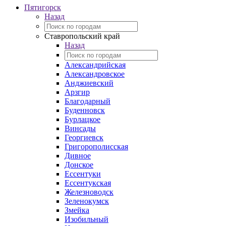
Пятигорск
Назад
Ставропольский край
Назад
Александрийская
Александровское
Анджиевский
Арзгир
Благодарный
Буденновск
Бурлацкое
Винсады
Георгиевск
Григорополисская
Дивное
Донское
Ессентуки
Ессентукская
Железноводск
Зеленокумск
Змейка
Изобильный