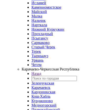
Исламей
Каменномостское
Майский
Малка
Нальчик
Нарткала
Нижний Куркужин
Прохладный
Псыгансу
Сармаково
Старый Черек
Терек
Тырныауз
Урвань
Чегем
Карачаево-Черкесская Республика
Назад
Зеленчукская
Карачаевск
Кардоникская
Кош-Хабль
Курджиново
Медногорский
Правокубанский