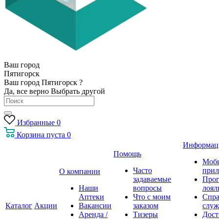
Ваш город
Пятигорск
Ваш город Пятигорск ?
Да, все верно
Выбрать другой
Избранные
0
Корзина
пуста
0
Информац
Помощь
Моб
Часто
прил
О компании
задаваемые
Про
Наши
вопросы
лоял
Аптеки
Что с моим
Спра
Каталог
Акции
Вакансии
заказом
служ
Аренда /
Тизеры
Дост